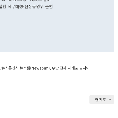
위철환 직무대행·진상규명위 출범
뉴스통신사 뉴스핌(Newspim), 무단 전재-재배포 금지>
맨위로