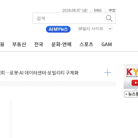
2026.08.07 (금)
ENG
中文
|
|
패밀리 사이트
금융
부동산
전국
문화·연예
스포츠
GAM
 상승… "2분기 기업 순이익 21% 증가" 전망
 나토 회원국 공격 검토… 거짓 깃발 작전"
재회…로봇·AI 데이터센터·모빌리티 구체화
·아이온큐·도어대시↑ VS 샌디스크·피그마·앱러빈↓
 반대…상법·자본시장법 개정 논의"
 차익실현 속 혼조세...웨스턴디지털·샌디스크↓
에 긴급 안보 점검회의
호르무즈 재개방 기대에 강세
조까지, 상승...호실적 보고 기업 상승세 뚜렷
인 '사파리' 공격… 시민들 공포감 극대화 전략
' 임시 주총 기대감에 홀로 상한가…마진 잔액은 사상 최고