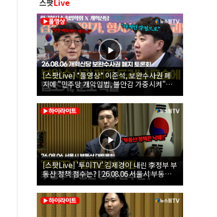
스팟
Live
[스팟Live] *풀영상* 이준석, 보완수사권 폐
지에 "민주당 개악입법, 불안감 가중시켜"｜
26.08.06 개혁신당 보완수사권 폐지 토론회
[스팟Live] '투미TV' 김제경이 내린 李정부 부
동산 정책 점수는? | 26.08.06 서울시 부동산
대토론회