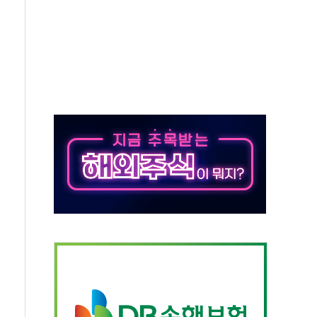
버리지 위험수위…숨은 차입이 더 큰 변수"
대응 1단계 진압 중
야, 경쟁상대 中과 비교해야"
하는 '선봉'의 대민 봉사
미사일 1발 발사… 올해 10번째·42일 만 도발
 새 안보 위기… 반군·마약카르텔이 습득해 전투 활용
어선 구조
무해한 표면 부식 물질"
분만에 진화...외국인 노동자 숨져