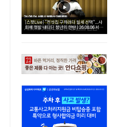
[스팟Live] "전셋집 구하려다 월세 선택"...사
회에 첫발 내디딘 청년의 한탄 | 26.08.06 서울
시 부동산 대토론회