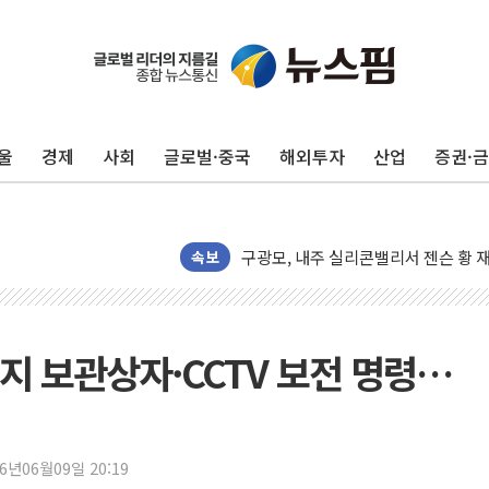
울
경제
사회
글로벌·중국
해외투자
산업
증권·
유럽증시, 견조한 실적 소화하며 대부분
리투아니아 국방 "러, 우크라 드론으로
구광모, 내주 실리콘밸리서 젠슨 황 
뉴욕증시 개장 전 특징주...모더나
속보
김정관 장관 "영업이익 N% 성과급
뉴욕증시 프리뷰, 미 주가선물 AI주
청와대, 북한 단거리 탄도미사일 발사
용지 보관상자·CCTV 보전 명령…
금값 7주 만에 최고…美 고용 둔화·
[인도증시] 중동 긴장 완화에 실적 호
러, 1인칭시점 드론으로 우크라 민간
26년06월09일 20:19
[베트남 증시] 지수 하락 속 'DGC