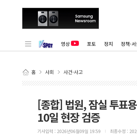
영상
포토
정치
정책·서
홈
사회
사건·사고
[종합] 법원, 잠실 투표
10일 현장 검증
기사입력 :
2026년06월09일 19:59
최종수정 :
20