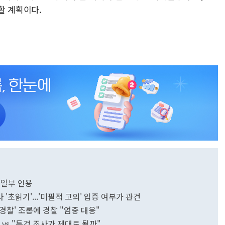
할 계획이다.
 일부 인용
'초읽기'...'미필적 고의' 입증 여부가 관건
찰' 조롱에 경찰 "엄중 대응"
vs "특검 조사가 제대로 될까"