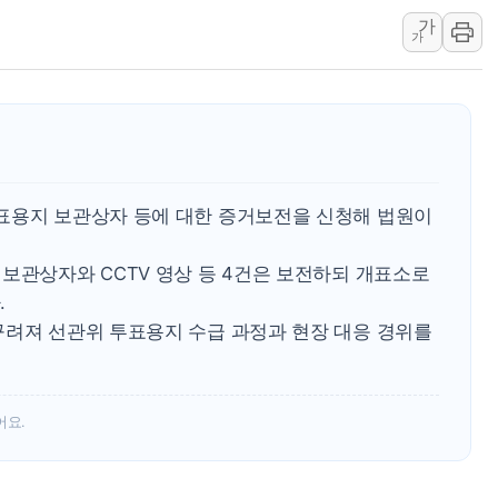
가
'월가의 황제' 다이먼 "금융시장 레
가
양주 섬유염색공장서 화재 1명 중상…
김정관 산업부 장관 "주 52시간 손봐
해군 1함대 창설 80주년…지역과 함께
[3보] 북, 원산서 동해로 단거리 탄도
우크라 드론 전술, 중남미 콜롬비아에
표용지 보관상자 등에 대한 증거보전을 신청해 법원이
동해해경, 독도 해상서 부유물 감긴 
주한미군 "오산기지 누출, 백린 아닌 
보관상자와 CCTV 영상 등 4건은 보전하되 개표소로
구미 폐염산처리업체서 불 2시간30여
.
꾸려져 선관위 투표용지 수급 과정과 현장 대응 경위를
어요.