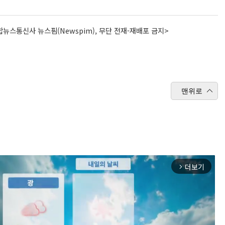
뉴스통신사 뉴스핌(Newspim), 무단 전재-재배포 금지>
맨위로
더보기
arrow_forward_ios