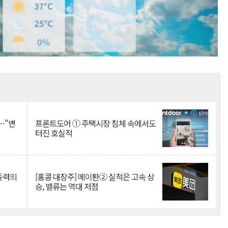
Mute
…"변
프론트도어 ① 주택시장 침체 속에서도
터진 호실적
 동력의
[홍콩 대장주] 메이퇀② 실적은 고속 상
승, 밸류는 역대 저점