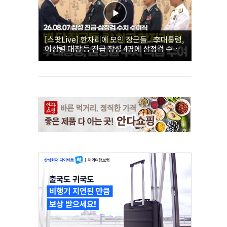
[스팟Live] 한자리에 모인 장군들...李대통령,
이상렬 대장 등 진급 장성 4명에 삼정검 수치
직접 수여｜26.08.07 장성 진급·삼정검 수치
수여식