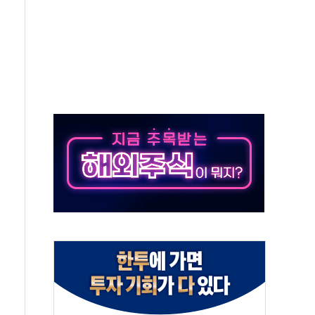
태양광 착공…여의도 1.6배 규모
...금융주 낙폭 커
정책 아냐" 해명
~9일 최대 100mm 호우
결… 수니파 국가들의 새 안보 협력 구도
비온 59㎡ 18억원대
-서울시 '정책 엇박자'
생애최초만 경쟁 치열
래·ETF 매수에도 고유가·금리·입법 지연 '삼중 부담'