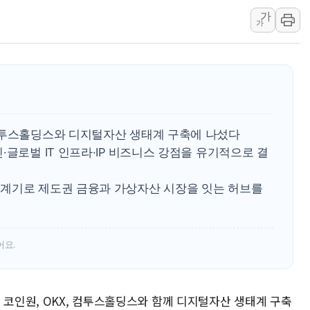
가
남동발전, 해남군에 국내 최대 규모 400MW 
가
[인도증시] 중동 불안 속 유가 상승에 소폭 하락
황희 '폐버스 청년주택' SNS 글 역풍에 "정부
폭염 누그러지고 가뭄 숙지나...경북동해안권 8
사우디·튀르키예·파키스탄, '공동방위협정' 체
신길동 신축도 3.3㎡당 7250만원…써밋 클라
컴투스홀딩스와 디지털자산 생태계 구축에 나섰다
용산공원·그린벨트로 또 충돌…반복되는 국토부
·글로벌 IT 인프라·IP 비즈니스 강점을 유기적으로 결
[AI 부동산 투데이] 특공 전략도 '극과 극'…
[코인시황] 비트코인 6만4000달러대 횡보…고
계기로 제도권 금융과 가상자산 시장을 잇는 허브를
어요.
 코인원, OKX, 컴투스홀딩스와 함께 디지털자산 생태계 구축