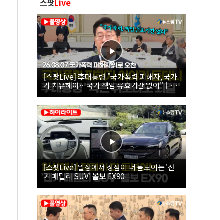
스팟
Live
[스팟Live] 李대통령 "국가폭력 피해자, 국가
가 치유해야…국가 책임 유효기간 없어"｜
26.08.07 국가폭력 피해자 위로 오찬
[스팟Live] 일상에서 장점이 더 돋보이는 '전
기 패밀리 SUV' 볼보 EX90