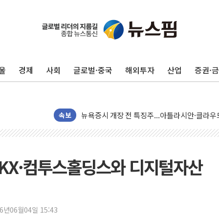
울
경제
사회
글로벌·중국
해외투자
산업
증권·
[종합] 美 7월 고용 2만3000명 감소 '쇼크'…
[사진] 이슬람 수니파 3개국, 공동방위협정 체
뉴욕증시 개장 전 특징주...아틀라시안·클
보훈부, 미 DPAA와 MOU… "6·25 미군 실종
속보
트럼프 "금리 내려야"…파월 때와 달리 워시엔
특정 정치인 측근 포항시 정책특보 내정설...포
李 "해남 태양광, 대한민국 다음 100년 밑거
OKX·컴투스홀딩스와 디지털자산
李 대통령, '6시간 마라톤 부동산 2차 회의' 
트럼프, 中 겨냥 폴리실리콘 관세 15% 부과
[사진] 빈살만과 에르도안의 만남
26년06월04일 15:43
이란와이어 "이란 최고지도자 위독…곧 사망해