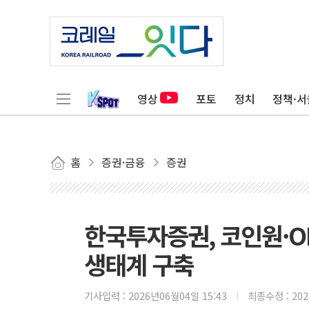
영상
포토
정치
정책·서
홈
증권·금융
증권
한국투자증권, 코인원·
생태계 구축
기사입력 :
2026년06월04일 15:43
최종수정 :
20