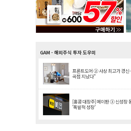
GAM
- 해외주식 투자 도우미
프론트도어 ② 사상 최고가 경신
곡점 지났다"
[홍콩 대장주] 메이퇀 ③ 신성장
'폭발적 성장'