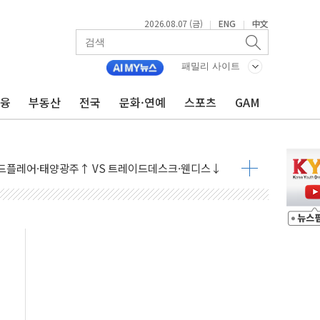
2026.08.07 (금)
ENG
中文
|
|
패밀리 사이트
금융
부동산
전국
문화·연예
스포츠
GAM
9월 금리 인상 기대 후퇴
결
라우드플레어·태양광주↑ VS 트레이드데스크·웬디스↓
자 7359명 끝까지 찾겠다"
 톤 낮춰
항시 '시끌'
름…수도권 집중 완화 전환점"
주재… "전폭적 공급 확대·속도전 총력"
…美 태양광주 급등
도 놀랍지 않아"