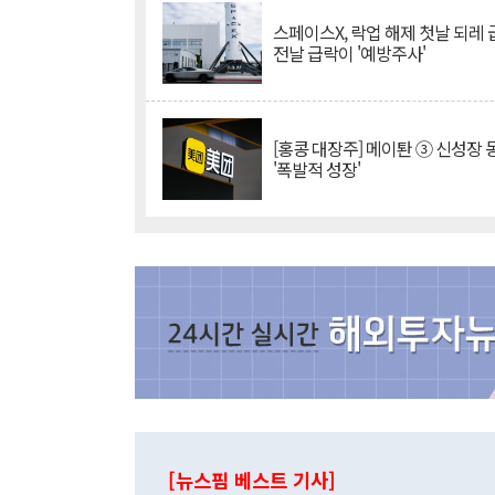
스페이스X, 락업 해제 첫날 되레 급
전날 급락이 '예방주사'
[홍콩 대장주] 메이퇀 ③ 신성장
'폭발적 성장'
[뉴스핌 베스트 기사]