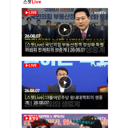
스팟
Live
[스팟Live] 국민의힘 부동산정책 정상화 특별
위원회 전체회의 생중계 | 26.08.07
[스팟Live] 더불어민주당 원내대책회의 생중
계｜26.08.07