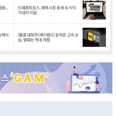
등...
드래프트킹스, 예측시장 공세 속 이익
기대치 미달
 동력의
[홍콩 대장주] 메이퇀② 실적은 고속 상
승, 밸류는 역대 저점