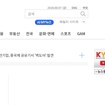
2026.08.07 (금)
ENG
中文
|
|
패밀리 사이트
금융
부동산
전국
문화·연예
스포츠
GAM
품공사 등 20곳 '최우수'...인천환경공단 등 '부진'
 숨진 채 발견
보안기업, 중국제 공유기서 '백도어' 발견
않겠다"
회원 수 세계 1위…국내 회원 34% 증가
 혜택 강화...새벽 배송 도입 예정
으로 부동산과 건강까지 영역 확장 예정
장기공급 합의에 7%대 급등
IT 2026' 참가
억원…순이익 흑자 전환