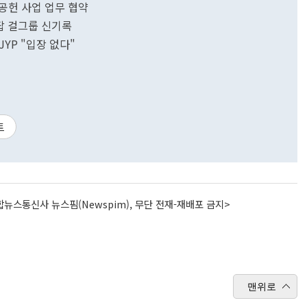
공헌 사업 업무 협약
팝 걸그룹 신기록
YP "입장 없다"
트
뉴스통신사 뉴스핌(Newspim), 무단 전재-재배포 금지>
맨위로