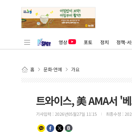
영상
포토
정치
정책·서
홈
문화·연예
가요
트와이스, 美 AMA서 '
기사입력 :
2026년05월27일 11:15
최종수정 :
20