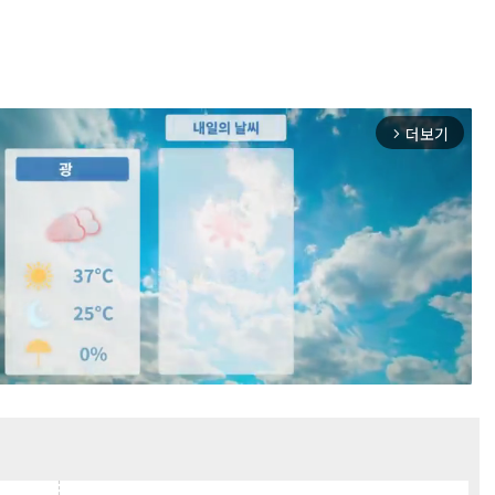
더보기
arrow_forward_ios
Mute