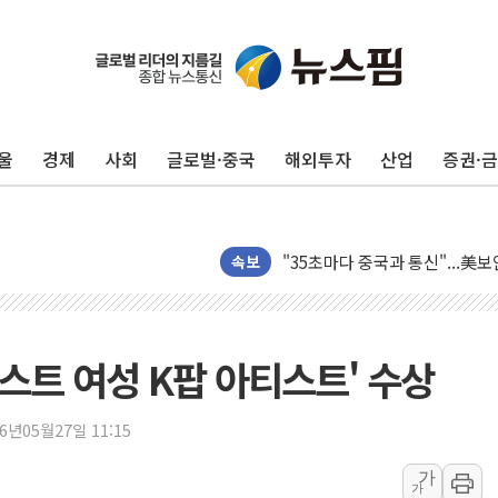
울
경제
사회
글로벌·중국
해외투자
산업
증권·
지방공기업 경영평가, 서울농수산식
예천 실종신고 80대 남성 논둑서
"35초마다 중국과 통신"...美
한병도 "막말 정치를 좌시하지 
속보
원내대책회의 참석하는 한병도
AIA그룹, 12년 연속 MDRT 
[컨콜] 네이버, 멤버십 연계 배송
베스트 여성 K팝 아티스트' 수상
[컨콜] 네이버 AI탭, 올해 안
[특징주] 포스코퓨처엠, LFP 
26년05월27일 11:15
HDC랩스, 'BUILD CON SUMM
가
가
와이즈버즈, 상반기 매출 245