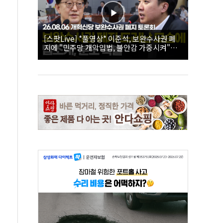
[스팟Live] *풀영상* 이준석, 보완수사권 폐
지에 "민주당 개악입법, 불안감 가중시켜"｜
26.08.06 개혁신당 보완수사권 폐지 토론회