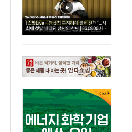
[스팟Live] "전셋집 구하려다 월세 선택"...사
회에 첫발 내디딘 청년의 한탄 | 26.08.06 서울
시 부동산 대토론회