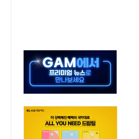
하는 '선봉'의 대민 봉사
미사일 1발 발사… 올해 10번째·42일 만 도발
 새 안보 위기… 반군·마약카르텔이 습득해 전투 활용
어선 구조
무해한 표면 부식 물질"
분만에 진화...외국인 노동자 숨져