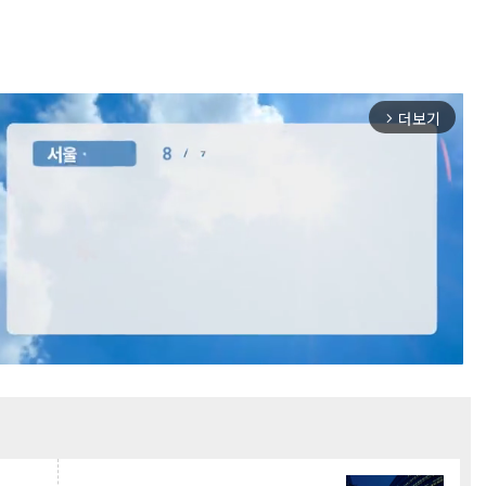
더보기
arrow_forward_ios
Mute