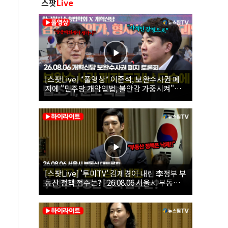
스팟
Live
[스팟Live] *풀영상* 이준석, 보완수사권 폐
지에 "민주당 개악입법, 불안감 가중시켜"｜
26.08.06 개혁신당 보완수사권 폐지 토론회
[스팟Live] '투미TV' 김제경이 내린 李정부 부
동산 정책 점수는? | 26.08.06 서울시 부동산
대토론회