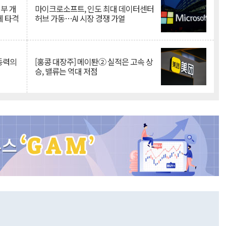
뇌부 개
마이크로소프트, 인도 최대 데이터센터
에 타격
허브 가동…AI 시장 경쟁 가열
 동력의
[홍콩 대장주] 메이퇀② 실적은 고속 상
승, 밸류는 역대 저점