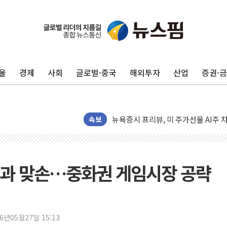
유럽증시, 견조한 실적 소화하며 대부분
리투아니아 국방 "러, 우크라 드론으로
구광모, 내주 실리콘밸리서 젠슨 황 
울
경제
사회
글로벌·중국
해외투자
산업
증권·
뉴욕증시 개장 전 특징주...모더나
김정관 장관 "영업이익 N% 성과급
뉴욕증시 프리뷰, 미 주가선물 AI주
청와대, 북한 단거리 탄도미사일 발사
속보
금값 7주 만에 최고…美 고용 둔화·
[인도증시] 중동 긴장 완화에 실적 호
러, 1인칭시점 드론으로 우크라 민간
김과 맞손…중화권 게임시장 공략
[베트남 증시] 지수 하락 속 'DGC
'월가의 황제' 다이먼 "금융시장 레
양주 섬유염색공장서 화재 1명 중상…
26년05월27일 15:13
김정관 산업부 장관 "주 52시간 손봐