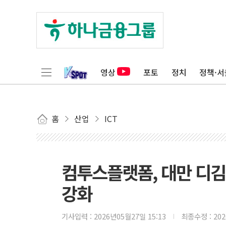
영상
포토
정치
정책·서
홈
산업
ICT
컴투스플랫폼, 대만 디
강화
기사입력 :
2026년05월27일 15:13
최종수정 :
20