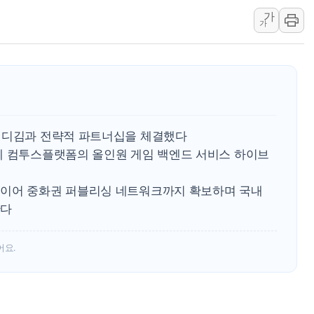
가
해군 1함대 창설 80주년…지역과 함께
가
[3보] 북, 원산서 동해로 단거리 탄도
우크라 드론 전술, 중남미 콜롬비아에
동해해경, 독도 해상서 부유물 감긴 
주한미군 "오산기지 누출, 백린 아닌 
구미 폐염산처리업체서 불 2시간30여
 디김과 전략적 파트너십을 체결했다
에 컴투스플랫폼의 올인원 게임 백엔드 서비스 하이브
 이어 중화권 퍼블리싱 네트워크까지 확보하며 국내
한다
어요.