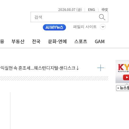
2026.08.07 (금)
ENG
中文
|
|
 상승… "2분기 기업 순이익 21% 증가" 전망
 나토 회원국 공격 검토… 거짓 깃발 작전"
패밀리 사이트
재회…로봇·AI 데이터센터·모빌리티 구체화
금융
부동산
전국
문화·연예
스포츠
GAM
·아이온큐·도어대시↑ VS 샌디스크·피그마·앱러빈↓
 반대…상법·자본시장법 개정 논의"
 차익실현 속 혼조세...웨스턴디지털·샌디스크↓
에 긴급 안보 점검회의
호르무즈 재개방 기대에 강세
조까지, 상승...호실적 보고 기업 상승세 뚜렷
인 '사파리' 공격… 시민들 공포감 극대화 전략
' 임시 주총 기대감에 홀로 상한가…마진 잔액은 사상 최고
버리지 위험수위…숨은 차입이 더 큰 변수"
대응 1단계 진압 중
야, 경쟁상대 中과 비교해야"