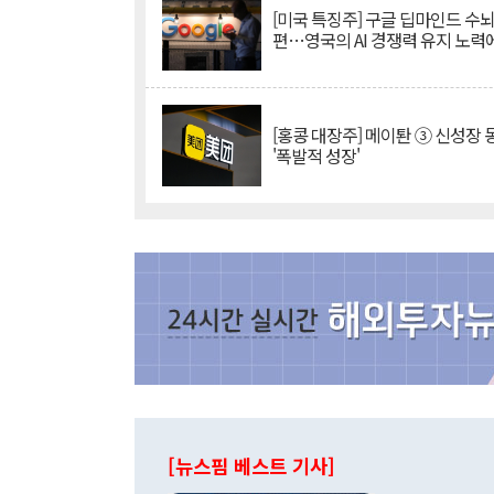
[미국 특징주] 구글 딥마인드 수
편…영국의 AI 경쟁력 유지 노력
[홍콩 대장주] 메이퇀 ③ 신성장
'폭발적 성장'
[뉴스핌 베스트 기사]