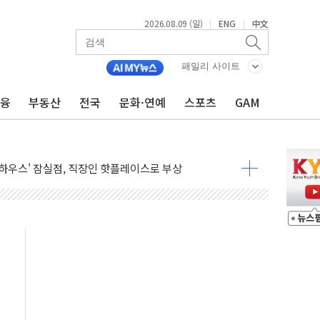
2026.08.09 (일)
ENG
中文
|
|
패밀리 사이트
금융
부동산
전국
문화·연예
스포츠
GAM
공방…野 "청년 우롱 기괴" vs 與 "송구한 해프닝"
 2026'서 어린이 과학연극 2편 수상
우스' 잠실점, 직장인 핫플레이스로 부상
정 조율 완료…초고가·비거주 1주택 등 여론 수렴"
쇄 추돌…7세 남아 등 4명 부상
다"…LG유플러스, AI 홈네트워크 구현 첫발
영하 30도 극저온 난방기술 개발한다
총리비서실
 모집…지역 크리에이터 확대
 이상무"…김회천 사장, 원전 현장점검
독 강화' 2개 법 대표 발의