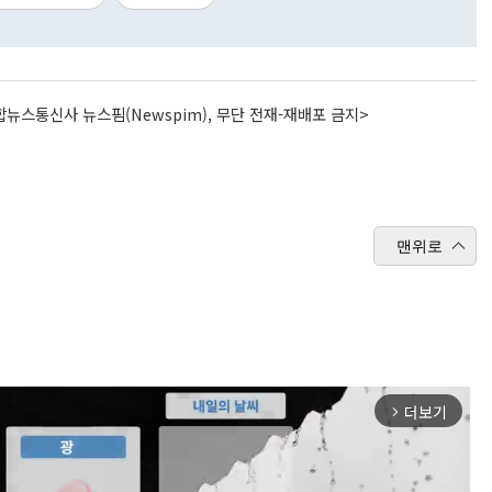
뉴스통신사 뉴스핌(Newspim), 무단 전재-재배포 금지>
맨위로
더보기
arrow_forward_ios