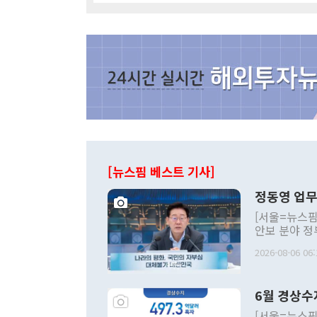
[뉴스핌 베스트 기사]
정동영 업무
[서울=뉴스핌
안보 분야 정
평화공존 발전
2026-08-06 06:
발언 중에는 
언한 것이 있
령은 공개적으
6월 경상수
주의적 희망에
관의 대북 정
[서울=뉴스핌