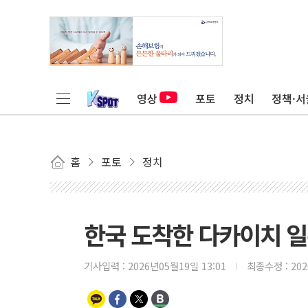
영상
포토
정치
정책·서
홈
포토
정치
한국 도착한 다카이치 일
기사입력 :
2026년05월19일 13:01
최종수정 :
20