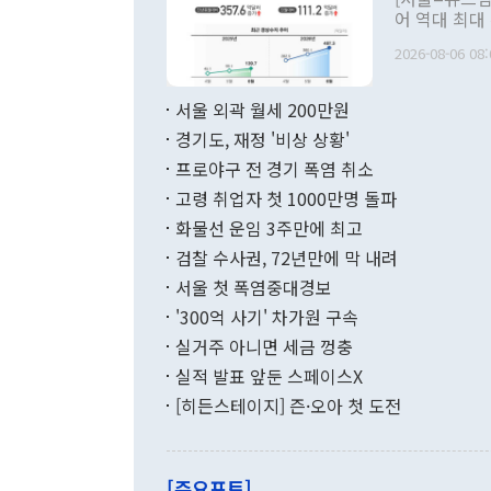
관 부처 장관
어 역대 최대
관의 무리한 
출 호조로 월
다. [정동영 통일부 장관이 지난달 23일 오후 서울 종로구 정부서울청사에
2026-08-06 08:
료=한국은행] 한국은행이 6일 발표한 '2026년 6월 국제수지(잠정)'에
서 취임 1주년 
면 지난 6월
부 장관 권한
1000만달러
서울 외곽 월세 200만원
발전 구상'을
이에 따라 올
적 갈등 해결
경기도, 재정 '비상 상황'
했다. 경상수
결과 혐오의 
9000만달러
프로야구 전 경기 폭염 취소
년간의 CVI
지 기준 상품
고령 취업자 첫 1000만명 돌파
무너졌다고도 
며 월간 기준
현실을 바꾸는
달러로 38.
화물선 운임 3주만에 최고
를 평화 체제
196.9% 급
검찰 수사권, 72년만에 막 내려
함께 4자 대
수출은 160
지만 이 대통
서울 첫 폭염중대경보
(18.6%) 
화공존 정책이
했다. 통관 기
'300억 사기' 차가원 구속
다"고 지적했
(16.4%)
투리가 잡혀 
실거주 아니면 세금 껑충
월(-10억9
쁜 상황이 초
증가와 유류할
실적 발표 앞둔 스페이스X
9·19 군사
기록했지만 
[히든스테이지] 즌·오아 첫 도전
"우리의 선의
로 전환됐다.
으로 약간의 의문
를 기록해 전
관은 업무보고
는 배당수입
주의에 근거한
줄면서 25억
[주요포토]
라며 "여러분