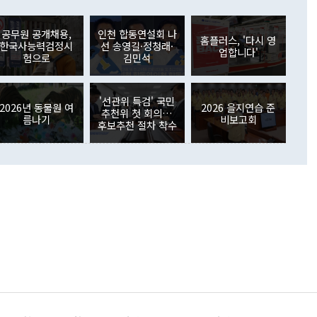
러 증가해 월간 기준 역대 최대 증가 폭을 기록했다. 종전 최대
아 블라디보스토크에서 열리는 '동방경제포럼(EEF)'을 언급하
월(369억9000만달러)을 넘어선 것이다. 직접투자에서는 내국
원에서 (참석을) 검토하고 있다"고 발언한 데 대해서도 조 장관
가 80억1000만달러, 외국인의 국내투자가 46억3000만달러
공무원 공개채용,
인천 합동연설회 나
외교부의 몫"이라며 "아직 거기까지 진도가 나가지 않았다"고
홈플러스, '다시 영
. 증권투자에서는 외국인의 국내 주식 매도세가 이어졌다. 외
한국사능력검정시
선 송영길·정청래·
업합니다'
장관이 이날 소개한 대북 구상과 설명은 정부 내 조율을 거치지
주식 투자는 차익실현 매도 등의 영향으로 316억1000만달러
험으로
김민석
서 문제가 있다. 특히 주적 표현 대체와 국호 사용, 9·19 군
(-310억5000만달러)에 이어 역대 최대 순매도 기록을 다시
 4자회담 추진 등은 통일부 장관이 결정할 사안이 아니어서 월
국인의 국내 채권투자는 세계국채지수(WGBI) 자금 유입에도
이 나오고 있다. 이 대통령은 정 장관의 업무보고를 듣고 난
도래 영향으로 증가 폭이 줄어든 52억9000만달러를 기록했
'선관위 특검' 국민
무보고에 발표했다고 승인난 건 아니다"라고 재차 확인했다. 정
2026년 동물원 여
2026 을지연습 준
 해외 증권투자는 주식을 중심으로 35억6000만달러 증가했
추천위 첫 회의…
름나기
비보고회
통은 "정 장관의 발언 내용은 대부분 국가안전보장회의(NSC)
newspim.com
후보추천 절차 착수
된 사안이 아닌 정 장관의 개인적 생각에 가깝다"며 "안보 관
이 정부의 공식 정책이 아닌 사안을 추진하겠다고 업무보고를
 면전에서 '국군통수권자가 나서야 한다'고 주장한 것은 심각
 5일 청와대 영빈관에서 열린 통일
 외교 안보 부처 업무보고에서 발언하고 있다. [사진=청와대]
장이 현 시점에서 이미 참고가 될 수 없는 과거의 경험 또는 사
식에 기반하고 있다는 것이다. 정 장관이 주장하는 구상은 급
 있는 북한의 전략과 한반도 및 국제 정세를 전혀 반영하지
 비판이 제기되고 있다. 정 장관이 "흘러간 선(先)비핵화만
현실을 바꾸지 못한다"고 언급한 것은 지금까지의 대북 접근
 있다. 북핵 위기 발발 이후 지금까지 모든 핵 협상에서 한국
북한에 선비핵화를 공식적으로 요구한 적이 없기 때문이다. 지
 협상은 북한의 비핵화 조치에 한·미가 상응하는 대가를 제