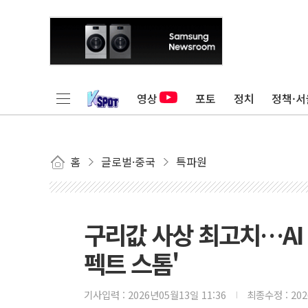
영상
포토
정치
정책·서
홈
글로벌·중국
특파원
구리값 사상 최고치…AI
펙트 스톰'
기사입력 :
2026년05월13일 11:36
최종수정 :
20