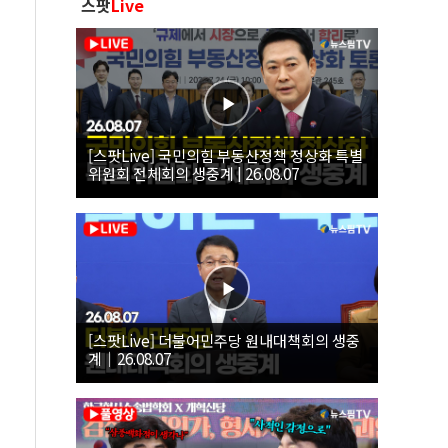
스팟
Live
[스팟Live] 국민의힘 부동산정책 정상화 특별
위원회 전체회의 생중계 | 26.08.07
[스팟Live] 더불어민주당 원내대책회의 생중
계｜26.08.07