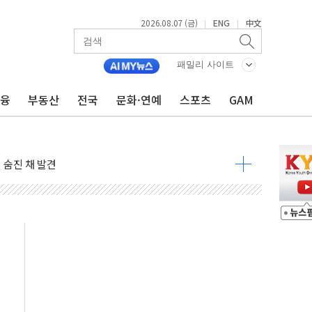
2026.08.07 (금)
ENG
中文
|
|
패밀리 사이트
금융
부동산
전국
문화·연예
스포츠
GAM
달러 건넨 韓기업 조사… "관세 무마용 뇌물 의혹"
품공사 등 20곳 '최우수'...인천환경공단 등 '부진'
 숨진 채 발견
보안기업, 중국제 공유기서 '백도어' 발견
않겠다"
회원 수 세계 1위…국내 회원 34% 증가
 혜택 강화...새벽 배송 도입 예정
으로 부동산과 건강까지 영역 확장 예정
장기공급 합의에 7%대 급등
IT 2026' 참가