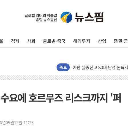
울
경제
사회
글로벌·중국
해외투자
산업
증권·
美 민주, 트럼프 측에 200만 
지방공기업 경영평가, 서울농수산식
예천 실종신고 80대 남성 논둑서
"35초마다 중국과 통신"...美
속보
한병도 "막말 정치를 좌시하지 
원내대책회의 참석하는 한병도
AIA그룹, 12년 연속 MDRT 
 수요에 호르무즈 리스크까지 '퍼
[컨콜] 네이버, 멤버십 연계 배송
[컨콜] 네이버 AI탭, 올해 안
[특징주] 포스코퓨처엠, LFP 
26년05월13일 11:36
HDC랩스, 'BUILD CON SUMM