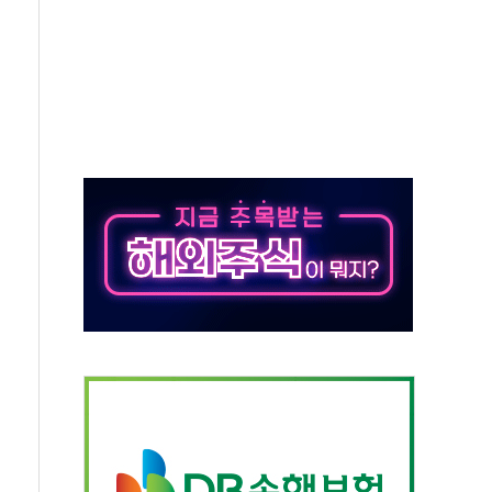
억원…순이익 흑자 전환
 따른 중과세는 과세 원칙 어긋나"
이용자수 1000만 돌파
고한 파트너십 이어갈 예정"
항의 서한…"표현의 자유 위협"
.2분기 영업이익 121% 급증
울·경기·충북 선관위 등 추가 압수수색
, 30일 2주년 기념 행사
..RSU 세제지원 긍정 검토되길"