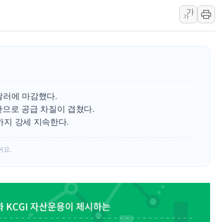
가
와이즈버즈, 상반기 매출 245
가
배준영 의원 "거주 사용 형태에
[컨콜] 네이버, AI탭 월간 활성 
[컨콜] 네이버, "엔비디아와 공
美공화, 韓 '개정 정통망법'에 
롯데쇼핑, 백화점이 이끈 반등..
3달러에 마감했다.
합수본, '투표율 조작 의혹' 서
한으로 공급 차질이 겹쳤다.
교원그룹 펫 프렌들리 호텔 '키녹'
년까지 강세 지속한다.
벤처업계 "정부 세제개편안 환영.
어요.