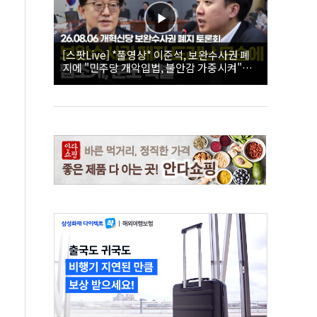
[스팟Live] *풀영상* 이준석, 보완수사권 폐
지에 "민주당 개악입법, 불안감 가중시켜"｜
26.08.06 개혁신당 보완수사권 폐지 토론회