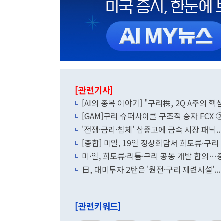
[관련기사]
[AI의 종목 이야기] "구리株, 2Q A주의 
[GAM]구리 슈퍼사이클 구조적 승자 FCX 
'전쟁·금리·침체' 삼중고에 금속 시장 패닉
[종합] 미일, 19일 정상회담서 희토류·구
미·일, 희토류·리튬·구리 공동 개발 합의
日, 대미투자 2탄은 '원전·구리 제련시설'..
[관련키워드]