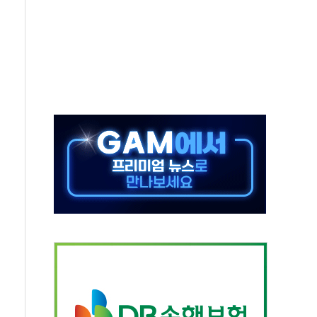
타진
청래 '격차 확대'
최고치
 요구
낮아지며 상승… STOXX 600 지수는 나흘 연속 최고치
세