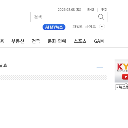
2026.08.08 (토)
ENG
中文
|
|
 물결
동
패밀리 사이트
금융
부동산
전국
문화·연예
스포츠
GAM
 구조
관측
 발효
8도 넘으면 중단
해소될 듯
것"
지대' 우려