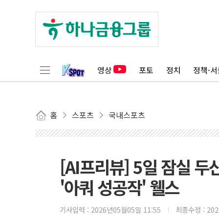
영상
포토
정치
정책·서
홈
스포츠
국내스포츠
[AI프리뷰] 5일 잠실 두산
'아쿼 성공작' 웰스
기사입력 :
2026년05월05일 11:55
최종수정 :
20