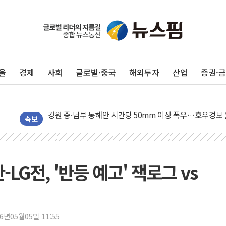
동해중부 전 해상 풍랑주의보…10일까지 최대 3.5m 높은
연일 폭염에 온열질환 사망 23명…정부, 비상대응기구 가
中 전방위 아파트 부양, 수도 베이징도 부동산 규제 철폐
울
경제
사회
글로벌·중국
해외투자
산업
증권·
인제 용대리 계곡서 수위 상승으로 피서객 7명 고립…전원
동해시, 11~14일 '별똥별 멍' 운영…페르세우스 유성우 
강원 중·남부 동해안 시간당 50mm 이상 폭우…호우경보
청양 밭에서 일하던 90대 숨져…온열질환 여부 조사
속보
폭염에 車 운전면허 기능시험 오전 집중 편성…체감온도 3
李대통령, 'ISA·주가누르기 방지법' 전면 재검토 지시
'호우 특보' 경북 울진 시간당 20~30mm 강한 비...가뭄 
-LG전, '반등 예고' 잭로그 vs
주말 무더위·열대야 지속…내륙 곳곳 소나기
오세훈 "용산공원 주택 검토, 민주당 스스로 원칙 뒤집는 
충북 주말 무더위 지속…청주·진천 35도, 곳곳 소나기
26년05월05일 11:55
10월 보완수사권 폐지·공소청 출범…피해자들 '범죄 사각