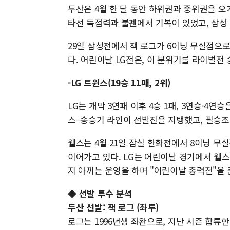
두산은 4월 한 달 동안 하위권과 중위권을 오
타선 득점력과 불펜에서 기복이 있었고, 삼성
29일 삼성전에서 잭 로그가 6이닝 무실점으로
다. 어린이날 LG전은, 이 분위기를 라이벌전
-LG 트윈스(19승 11패, 2위)
LG는 개막 3연패 이후 4승 1패, 3연승·4
스–송승기 라인이 선발진을 지탱했고, 필승조
웰스는 4월 21일 잠실 한화전에서 8이닝 무
이어가고 있다. LG는 어린이날 경기에서 웰
지 아끼는 운영을 하며 "어린이날 총력전"을 
◆ 선발 투수 분석
두산 선발: 잭 로그 (좌투)
로그는 1996년생 좌완으로, 지난 시즌 합류한