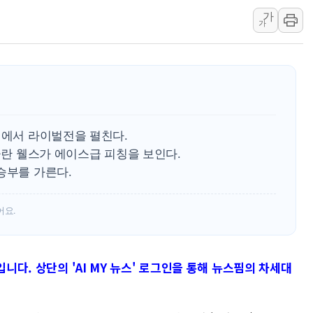
가
한상협, 업계 개인정보 보안 새판 짠다…'자율규제단체' 
가
민주당, 오늘 제주·인천 경선 발표...김민석 '재역전' vs 정
뉴욕증시, 고용 쇼크에 금리 인상 우려 후퇴…S&P500 
트럼프, 쿡 연준 이사 해임 재추진…"26일까지 의혹 소명"
유럽증시, 美 고용 예상 밖 부진에 연준 금리 인상 가능성 
미 연준 매파 기세 꺾이나…고용 감소에 9월 동결 전망 우
실에서 라이벌전을 펼친다.
라클란 웰스가 에이스급 피칭을 보인다.
승부를 가른다.
어요.
입니다. 상단의 'AI MY 뉴스' 로그인을 통해 뉴스핌의 차세대