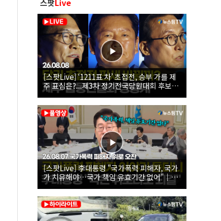
스팟
Live
[스팟Live] ‘1211표 차’ 초접전, 승부 가를 제
주 표심은?...제3차 정기전국당원대회 후보자
제주 합동연설회 생중계 | 26.08.08
[스팟Live] 李대통령 "국가폭력 피해자, 국가
가 치유해야…국가 책임 유효기간 없어"｜
26.08.07 국가폭력 피해자 위로 오찬