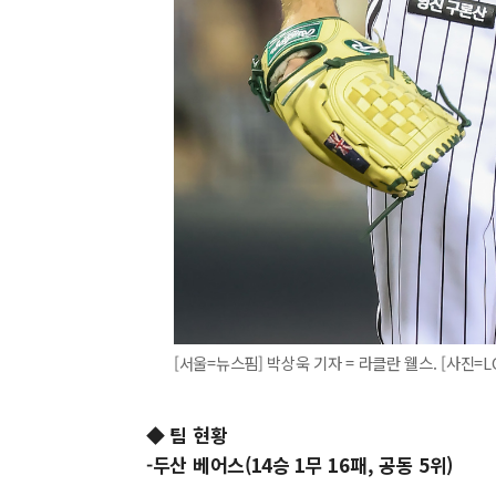
[서울=뉴스핌] 박상욱 기자 = 라클란 웰스. [사진=LG 트
◆ 팀 현황
-두산 베어스(14승 1무 16패, 공동 5위)