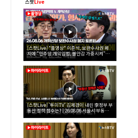
스팟
Live
[스팟Live] *풀영상* 이준석, 보완수사권 폐
지에 "민주당 개악입법, 불안감 가중시켜"｜
26.08.06 개혁신당 보완수사권 폐지 토론회
[스팟Live] '투미TV' 김제경이 내린 李정부 부
동산 정책 점수는? | 26.08.06 서울시 부동산
대토론회