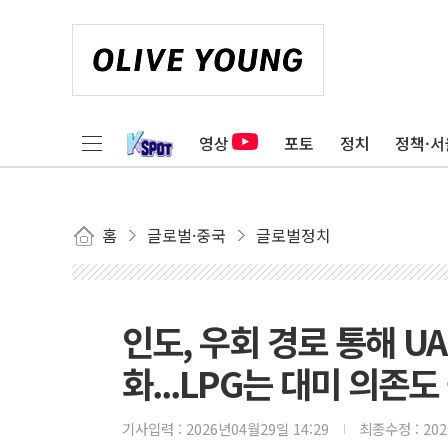
영상
포토
정치
정책·서
홈
글로벌·중국
글로벌정치
인도, 우회 경로 통해 U
화...LPG는 대미 의존
기사입력 :
2026년04월29일 14:29
최종수정 :
20