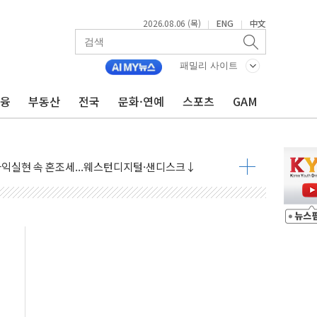
2026.08.06 (목)
ENG
中文
|
|
패밀리 사이트
금융
부동산
전국
문화·연예
스포츠
GAM
·아이온큐·도어대시↑ VS 샌디스크·피그마·앱러빈↓
 반대…상법·자본시장법 개정 논의"
 차익실현 속 혼조세...웨스턴디지털·샌디스크↓
에 긴급 안보 점검회의
호르무즈 재개방 기대에 강세
조까지, 상승...호실적 보고 기업 상승세 뚜렷
인 '사파리' 공격… 시민들 공포감 극대화 전략
' 임시 주총 기대감에 홀로 상한가…마진 잔액은 사상 최고
버리지 위험수위…숨은 차입이 더 큰 변수"
대응 1단계 진압 중
야, 경쟁상대 中과 비교해야"