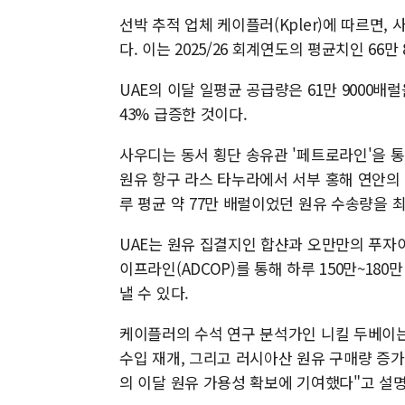
선박 추적 업체 케이플러(Kpler)에 따르면, 
다. 이는 2025/26 회계연도의 평균치인 66
UAE의 이달 일평균 공급량은 61만 9000배
43% 급증한 것이다.
사우디는 동서 횡단 송유관 '페트로라인'을 
원유 항구 라스 타누라에서 서부 홍해 연안의 
루 평균 약 77만 배럴이었던 원유 수송량을 최
UAE는 원유 집결지인 합샨과 오만만의 푸자이
이프라인(ADCOP)를 통해 하루 150만~18
낼 수 있다.
케이플러의 수석 연구 분석가인 니킬 두베이는
수입 재개, 그리고 러시아산 원유 구매량 증
의 이달 원유 가용성 확보에 기여했다"고 설