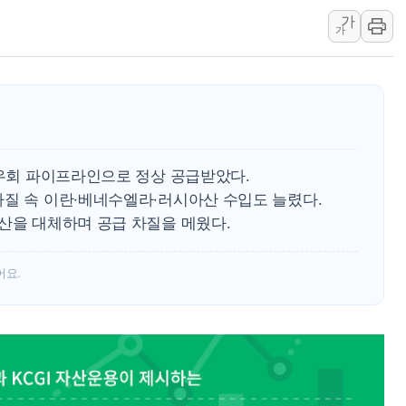
가
해군 1함대 창설 80주년…지역과 함께
가
[3보] 북, 원산서 동해로 단거리 탄도
우크라 드론 전술, 중남미 콜롬비아에
동해해경, 독도 해상서 부유물 감긴 
주한미군 "오산기지 누출, 백린 아닌 
구미 폐염산처리업체서 불 2시간30여
 우회 파이프라인으로 정상 공급받았다.
해군과 함께하는 '불금전파, 송정' 시
차질 속 이란·베네수엘라·러시아산 수입도 늘렸다.
강원도 폭염특보 11일째…온열질환·가
산을 대체하며 공급 차질을 메웠다.
[코인 시황] 비트코인, ETF 자금 
어요.