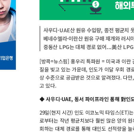
사우디·UAE산 원유 수입량, 종전 평균치 
베네수엘라·이란산 원유 구매 재개와 러시아
중동산 LPG는 대체 경로 없어...美산 LP
[방콕=뉴스핌] 홍우리 특파원 = 미국과 이란
질을 빚고 있는 가운데, 인도가 이달 우회 경
상 수준으로 공급받은 것으로 알려졌다. 다만
고 있다.
◆ 사우디·UAE, 동서 파이프라인 통해 對인
29일(현지 시간) 인도 이코노믹 타임스(ET)
로부터는 작년 평균치보다 훨씬 많은 양의 원
회하는 대체 경로를 통해 대인도 선적량을 늘