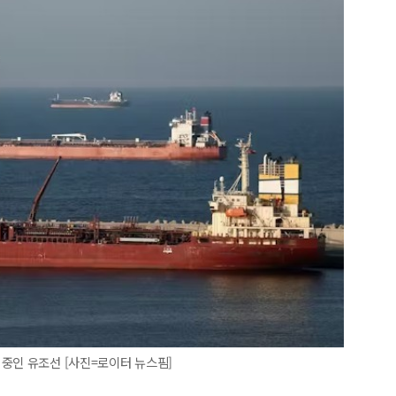
중인 유조선 [사진=로이터 뉴스핌]