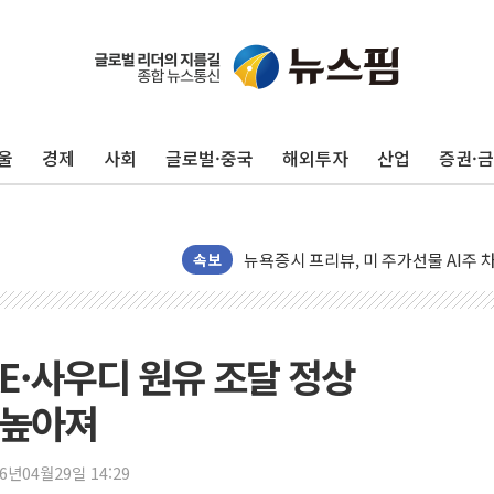
울
경제
사회
글로벌·중국
해외투자
산업
증권·
뉴욕증시 개장 전 특징주...모더나
김정관 장관 "영업이익 N% 성과급
뉴욕증시 프리뷰, 미 주가선물 AI주
청와대, 북한 단거리 탄도미사일 발사
속보
금값 7주 만에 최고…美 고용 둔화·
[인도증시] 중동 긴장 완화에 실적 호
러, 1인칭시점 드론으로 우크라 민간
AE·사우디 원유 조달 정상
[베트남 증시] 지수 하락 속 'DGC
도 높아져
'월가의 황제' 다이먼 "금융시장 레
양주 섬유염색공장서 화재 1명 중상…
26년04월29일 14:29
김정관 산업부 장관 "주 52시간 손봐