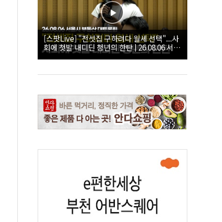
[스팟Live] "전셋집 구하려다 월세 선택"...사
회에 첫발 내디딘 청년의 한탄 | 26.08.06 서울
시 부동산 대토론회