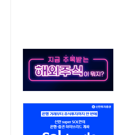
하는 '선봉'의 대민 봉사
미사일 1발 발사… 올해 10번째·42일 만 도발
 새 안보 위기… 반군·마약카르텔이 습득해 전투 활용
어선 구조
무해한 표면 부식 물질"
분만에 진화...외국인 노동자 숨져
즌2
축 피해 최소화 '총력 대응'
유입에도 박스권…美 암호화폐 법안 처리 여부도 변수