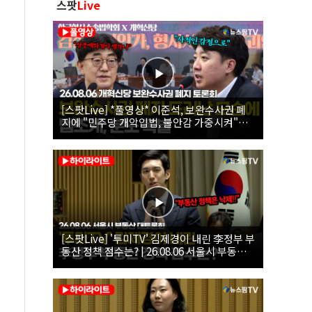
스팟
Live
[스팟Live] *풀영상* 이준석, 보완수사권 폐
지에 "민주당 개악입법, 불안감 가중시켜"｜
26.08.06 개혁신당 보완수사권 폐지 토론회
[스팟Live] '투미TV' 김제경이 내린 李정부 부
동산 정책 점수는? | 26.08.06 서울시 부동산
대토론회