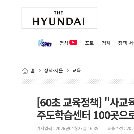
영상
포토
정치
정책·서
홈
정책·서울
교육
[60초 교육정책] "사교
주도학습센터 100곳으
기사입력 :
2026년04월27일 16:35
최종수정 :
20