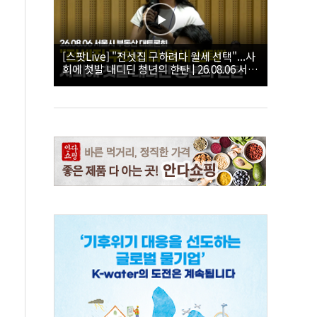
[스팟Live] "전셋집 구하려다 월세 선택"...사
회에 첫발 내디딘 청년의 한탄 | 26.08.06 서울
시 부동산 대토론회