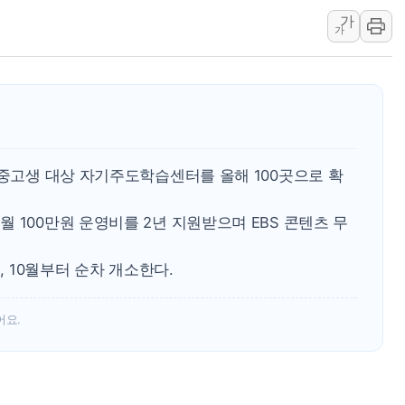
가
'월가의 황제' 다이먼 "금융시장 레
가
양주 섬유염색공장서 화재 1명 중상…
김정관 산업부 장관 "주 52시간 손봐
해군 1함대 창설 80주년…지역과 함께
[3보] 북, 원산서 동해로 단거리 탄도
우크라 드론 전술, 중남미 콜롬비아에
 중고생 대상 자기주도학습센터를 올해 100곳으로 확
동해해경, 독도 해상서 부유물 감긴 
주한미군 "오산기지 누출, 백린 아닌 
 100만원 운영비를 2년 지원받으며 EBS 콘텐츠 무
구미 폐염산처리업체서 불 2시간30여
, 10월부터 순차 개소한다.
어요.