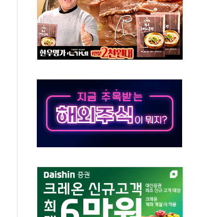
버리지 위험수위…숨은 차입이 더 큰 변수"
대응 1단계 진압 중
야, 경쟁상대 中과 비교해야"
하는 '선봉'의 대민 봉사
미사일 1발 발사… 올해 10번째·42일 만 도발
 새 안보 위기… 반군·마약카르텔이 습득해 전투 활용
어선 구조
무해한 표면 부식 물질"
분만에 진화...외국인 노동자 숨져