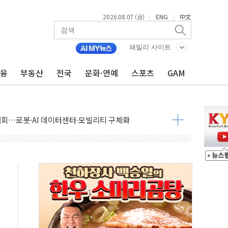
2026.08.07 (금)
ENG
中文
|
|
패밀리 사이트
금융
부동산
전국
문화·연예
스포츠
GAM
 상승… "2분기 기업 순이익 21% 증가" 전망
 나토 회원국 공격 검토… 거짓 깃발 작전"
재회…로봇·AI 데이터센터·모빌리티 구체화
·아이온큐·도어대시↑ VS 샌디스크·피그마·앱러빈↓
 반대…상법·자본시장법 개정 논의"
 차익실현 속 혼조세...웨스턴디지털·샌디스크↓
에 긴급 안보 점검회의
호르무즈 재개방 기대에 강세
조까지, 상승...호실적 보고 기업 상승세 뚜렷
인 '사파리' 공격… 시민들 공포감 극대화 전략
' 임시 주총 기대감에 홀로 상한가…마진 잔액은 사상 최고