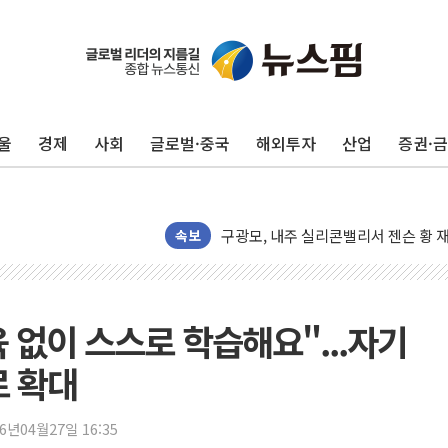
울
경제
사회
글로벌·중국
해외투자
산업
증권·
유럽증시, 견조한 실적 소화하며 대부분
리투아니아 국방 "러, 우크라 드론으로
구광모, 내주 실리콘밸리서 젠슨 황 
뉴욕증시 개장 전 특징주...모더나
속보
김정관 장관 "영업이익 N% 성과급
뉴욕증시 프리뷰, 미 주가선물 AI주
청와대, 북한 단거리 탄도미사일 발사
육 없이 스스로 학습해요"...자기
금값 7주 만에 최고…美 고용 둔화·
로 확대
[인도증시] 중동 긴장 완화에 실적 호
러, 1인칭시점 드론으로 우크라 민간
26년04월27일 16:35
[베트남 증시] 지수 하락 속 'DGC