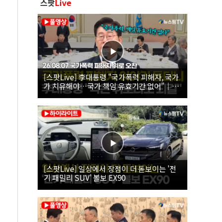
스팟
Live
[스팟Live] 李대통령 "국가폭력 피해자, 국가
가 치유해야…국가 책임 유효기간 없어"｜
26.08.07 국가폭력 피해자 위로 오찬
[스팟Live] 일상에서 장점이 더 돋보이는 '전
기 패밀리 SUV' 볼보 EX90