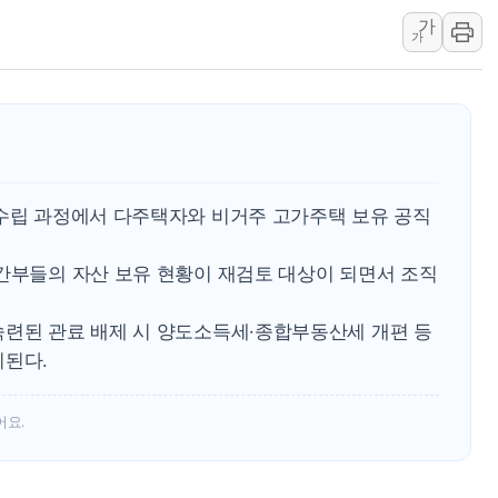
"호남 없이 민주 당권 없
가
가
SK하이닉스, 주주환원 
'무순위' 기회 왔다…신
野 의원 42명, '사관학
IPARK현대산업개발, 
준공업지역 용적률 40
 수립 과정에서 다주택자와 비거주 고가주택 보유 공직
현대해상, 유튜브 양육 
 간부들의 자산 보유 현황이 재검토 대상이 되면서 조직
숙련된 관료 배제 시 양도소득세·종합부동산세 개편 등
기된다.
어요.