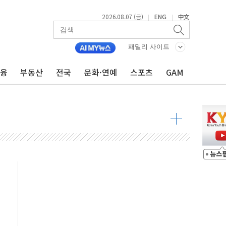
2026.08.07 (금)
ENG
中文
|
|
더기 상폐 위기…관리종목 우려 지정예고 총 63개
패밀리 사이트
급 경쟁률… 실수요자 관심
신' 26일 출시, 유저의 캐릭터가 AI로 플레이한다
금융
부동산
전국
문화·연예
스포츠
GAM
로 혜택 얻는 피드코인 이벤트 진행
시 5년 내 9만가구 순증...이주 대란도 제한적
…한화·흥국·한투 참여
주 52시간제 개선해야…기술격차 확대 막아야"
약 타결…연봉 6.3% 인상
 등 8~9월 공연 라인업 공개
지 3개 보급단 '1등급 스마트 물류센터' 전환
 테라스 떨어져…SK에코플랜트 "전수 조사"
보 GAM - 맛보기편 (8/7)