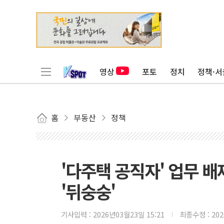
영상
포토
정치
정책·서
홈
부동산
정책
'다주택 공직자' 업무 
'뒤숭숭'
기사입력 :
2026년03월23일 15:21
최종수정 :
20