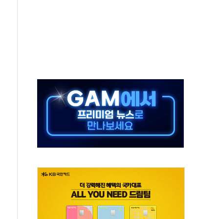
다"...송영길·정청래·김민석, 호남 경선 앞두고 총력전
속도…"3분기 추가 방안 발표"
길·노량진·장위 서울 알짜 단지 주목
교 통합' 규탄 결의안 발의…이준석·한동훈 동참
노원구 어르신에 삼계탕 배식 봉사
0% 적용하니…재건축보다 재개발 사업성 개선↑
콘텐츠 '소셜아이어워드' 대상 수상