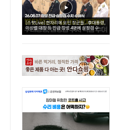
[스팟Live] 한자리에 모인 장군들...李대통령,
이상렬 대장 등 진급 장성 4명에 삼정검 수치
직접 수여｜26.08.07 장성 진급·삼정검 수치
수여식