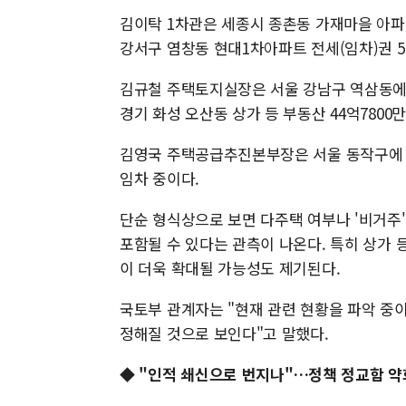
김이탁 1차관은 세종시 종촌동 가재마을 아파
강서구 염창동 현대1차아파트 전세(임차)권 5
김규철 주택토지실장은 서울 강남구 역삼동에 
경기 화성 오산동 상가 등 부동산 44억780
김영국 주택공급추진본부장은 서울 동작구에 
임차 중이다.
단순 형식상으로 보면 다주택 여부나 '비거주
포함될 수 있다는 관측이 나온다. 특히 상가 등
이 더욱 확대될 가능성도 제기된다.
국토부 관계자는 "현재 관련 현황을 파악 중
정해질 것으로 보인다"고 말했다.
◆
"인적 쇄신으로 번지나"…정책 정교함 약