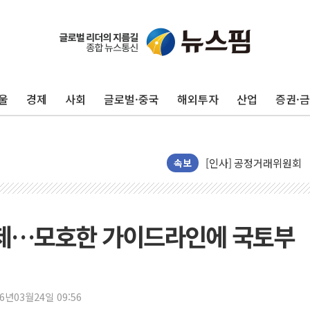
벼랑 끝 선 '동전주' 무
1순위보다 낮은 특별공
컴투스 '제우스: 오만의 
울
경제
사회
글로벌·중국
해외투자
산업
증권·
네이버 클립, 시청 만으
서울 재건축·재개발 정상화
[인사] 공정거래위원회
속보
KDB생명 본입찰 3파전
반도체공학회 "R&D직 
카카오, 2026년 임금협
배제…모호한 가이드라인에 국토부
현대카드, 박재범·실리카겔
[르포] 육군, 2031년까
송도 신축 아파트서 외벽
26년03월24일 09:56
깊이가 다른 글로벌 투자 정