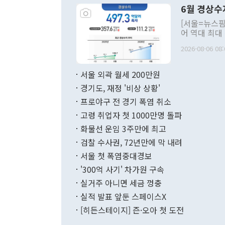
령은 공개적으
6월 경상수
주의적 희망에
관의 대북 정
[서울=뉴스핌
관 부처 장관
어 역대 최대
관의 무리한 
출 호조로 월
다. [정동영 통일부 장관이 지난달 23일 오후 서울 종로구 정부서울청사에
2026-08-06 08:
료=한국은행] 한국은행이 6일 발표한 '2026년 6월 국제수지(잠정)'에
서 취임 1주년 
면 지난 6월
부 장관 권한
1000만달러
서울 외곽 월세 200만원
발전 구상'을
이에 따라 올
적 갈등 해결
경기도, 재정 '비상 상황'
했다. 경상수
결과 혐오의 
9000만달러
프로야구 전 경기 폭염 취소
년간의 CVI
지 기준 상품
고령 취업자 첫 1000만명 돌파
무너졌다고도 
며 월간 기준
현실을 바꾸는
달러로 38.
화물선 운임 3주만에 최고
를 평화 체제
196.9% 급
검찰 수사권, 72년만에 막 내려
함께 4자 대
수출은 160
지만 이 대통
서울 첫 폭염중대경보
(18.6%) 
화공존 정책이
했다. 통관 기
'300억 사기' 차가원 구속
다"고 지적했
(16.4%)
투리가 잡혀 
실거주 아니면 세금 껑충
월(-10억9
쁜 상황이 초
증가와 유류할
실적 발표 앞둔 스페이스X
9·19 군사
기록했지만 
[히든스테이지] 즌·오아 첫 도전
"우리의 선의
로 전환됐다.
으로 약간의 의문
를 기록해 전