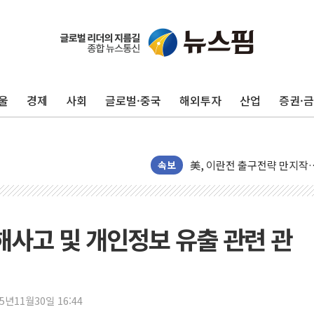
울진·영덕 '호우특보'-포항 '
[종합] 김민석, 정청래에 '0.86
인천 합동연설회 나선 송영길
김민석, 2주차 제주·인천 경선서
인사하는 김민석 당대표 후보
울
경제
사회
글로벌·중국
해외투자
산업
증권·
[속보] 민주, 제주·인천 경선 결
[속보] 민주, 인천 경선 결과 발
[속보] 민주, 제주 경선 결과 발
속보
이번주 국내 주요 금융일정(8.1
美, 이란전 출구전략 만지작
강릉·동해·삼척 시간당 최대 
해사고 및 개인정보 유출 관련 관
폐기물 수거하다 참변…60대
서울 중랑구 주택가서 흉기 난
李대통령 "결혼 때문에 손해 
여수 오동도 인근 해상서 모
25년11월30일 16:44