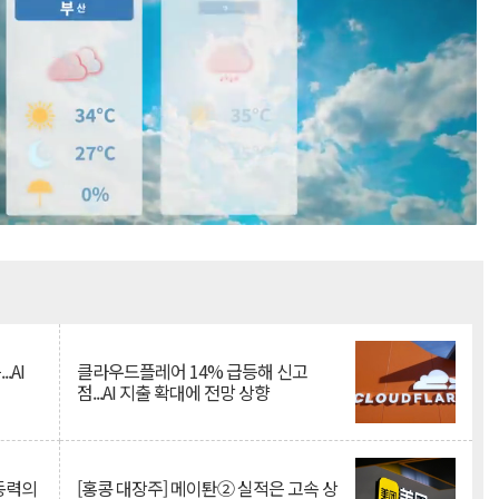
Mute
.AI
클라우드플레어 14% 급등해 신고
점...AI 지출 확대에 전망 상향
 동력의
[홍콩 대장주] 메이퇀② 실적은 고속 상