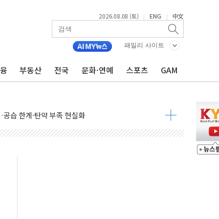
산사태 주의보'...경북도, 호우 피해·통제구간 없어
%p' 차 재역전 성공...金 45.42% vs 鄭 44.56%
2026.08.08 (토)
ENG
中文
|
|
·정청래·김민석 당대표 후보
 정청래에 승리...47.75% vs 42.08%
패밀리 사이트
금융
부동산
전국
문화·연예
스포츠
GAM
과 발표...김민석 47.75% 정청래 42.08%
표...김민석 45.09% 정청래 43.27% 송영길 11.63%
표...김민석 52.64% 정청래 39.89% 송영길 7.47%
0~8.14)
…공습 한계·탄약 부족 현실화
50㎜ 폭우…강원 동해안 강한 비 이어져
 환경미화원 수거차에 치여 사망
동…60대 남성 2명 숨져
보는 일 없게"…'결혼 페널티' 22개 과제 손본다
터보트 전복…1명 사망·1명 실종