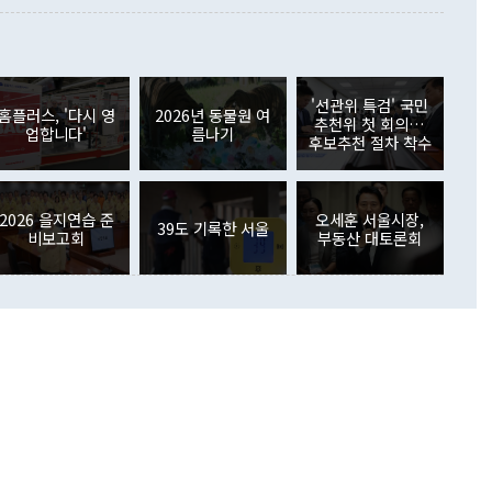
 사후 브리핑에서 정 장관이 언급한 '4자 회담'에 대해 "이상
이 늘어난 데다 전월 분기배당에 따른 기저효과로 배당지급이
 어떤 희망이라 하더라도 그건 아직 조율되지 않은 방법"이
6000만달러 흑자를 나타냈다. 금융계정 순자산은 6월 중 467
들께서 디스카운트해 주시면 좋겠다"고 선을 그었다. 정 장관
러 증가해 월간 기준 역대 최대 증가 폭을 기록했다. 종전 최대
아 블라디보스토크에서 열리는 '동방경제포럼(EEF)'을 언급하
월(369억9000만달러)을 넘어선 것이다. 직접투자에서는 내국
원에서 (참석을) 검토하고 있다"고 발언한 데 대해서도 조 장관
가 80억1000만달러, 외국인의 국내투자가 46억3000만달러
'선관위 특검' 국민
외교부의 몫"이라며 "아직 거기까지 진도가 나가지 않았다"고
홈플러스, '다시 영
2026년 동물원 여
. 증권투자에서는 외국인의 국내 주식 매도세가 이어졌다. 외
추천위 첫 회의…
업합니다'
름나기
장관이 이날 소개한 대북 구상과 설명은 정부 내 조율을 거치지
주식 투자는 차익실현 매도 등의 영향으로 316억1000만달러
후보추천 절차 착수
서 문제가 있다. 특히 주적 표현 대체와 국호 사용, 9·19 군
(-310억5000만달러)에 이어 역대 최대 순매도 기록을 다시
 4자회담 추진 등은 통일부 장관이 결정할 사안이 아니어서 월
국인의 국내 채권투자는 세계국채지수(WGBI) 자금 유입에도
이 나오고 있다. 이 대통령은 정 장관의 업무보고를 듣고 난
도래 영향으로 증가 폭이 줄어든 52억9000만달러를 기록했
무보고에 발표했다고 승인난 건 아니다"라고 재차 확인했다. 정
2026 을지연습 준
오세훈 서울시장,
 해외 증권투자는 주식을 중심으로 35억6000만달러 증가했
39도 기록한 서울
비보고회
부동산 대토론회
통은 "정 장관의 발언 내용은 대부분 국가안전보장회의(NSC)
newspim.com
된 사안이 아닌 정 장관의 개인적 생각에 가깝다"며 "안보 관
이 정부의 공식 정책이 아닌 사안을 추진하겠다고 업무보고를
 면전에서 '국군통수권자가 나서야 한다'고 주장한 것은 심각
 5일 청와대 영빈관에서 열린 통일
 외교 안보 부처 업무보고에서 발언하고 있다. [사진=청와대]
장이 현 시점에서 이미 참고가 될 수 없는 과거의 경험 또는 사
식에 기반하고 있다는 것이다. 정 장관이 주장하는 구상은 급
 있는 북한의 전략과 한반도 및 국제 정세를 전혀 반영하지
 비판이 제기되고 있다. 정 장관이 "흘러간 선(先)비핵화만
현실을 바꾸지 못한다"고 언급한 것은 지금까지의 대북 접근
 있다. 북핵 위기 발발 이후 지금까지 모든 핵 협상에서 한국