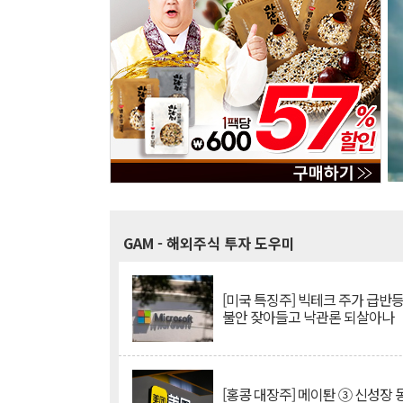
GAM
- 해외주식 투자 도우미
[미국 특징주] 빅테크 주가 급반등..
불안 잦아들고 낙관론 되살아나
[홍콩 대장주] 메이퇀 ③ 신성장