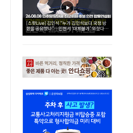
[스팟Live] 김민석 “누가 김민석보다 국정 방
향을 공유했나”…인천서 ‘대체불가’ 외쳤다 |
26.08.08 더불어민주당 당대표·최고위원 후
보 인천 합동연설회