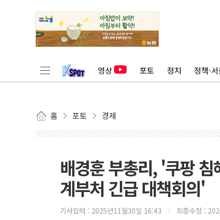
영상
포토
정치
정책·서
홈
포토
경제
배경훈 부총리, '쿠팡 침
계부처 긴급 대책회의'
기사입력 :
2025년11월30일 16:43
최종수정 :
20