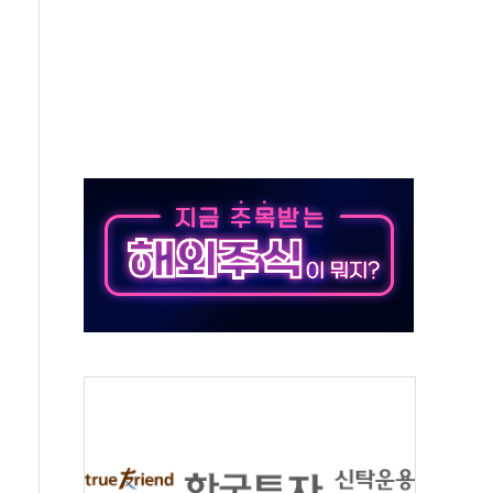
의 날 참석..."국제적 시민 연대로 목소리 내야"
 실종 60대 나흘만에 숨진 채 발견
 살해 10대 아들 체포
' 받아친 정청래…제주 연설서 신경전 고조
지시…與 "적극 환영"·野 "졸속 국정"