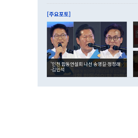
관은 업무보고
는 배당수입
주의에 근거한
줄면서 25억
[주요포토]
라며 "여러분
억1000만달
이 9월 러시
였던 올해 3
며 "정부 차
인의 해외투자
은 "그것은 
각각 증가했다
잘랐다. 정 
국인의 국내 
않았다는 점에
감소하며 전월
사합의 복원,
경신했다. 외
권이라는 지적
분기 말 만기
뒤 "여기 업
다. 내국인의
'인천 합동연설회 나선 송영길·정청래
부의 한 소식
다. eoyn2@
·김민석
를 거쳐 결정
련 부처 장관
하고 대통령의
한 문제"라고 지적했다. 이재명 대통령이
외교 국방 등
2026.08.05 ◆시대착오적 접근, 대북 인식 오류 더욱 문제인 것은 정 장관
의 이같은 주
실과 다른 인
격히 변화하고
못하고 있다는
되뇌는 것은 
법을 호도하고