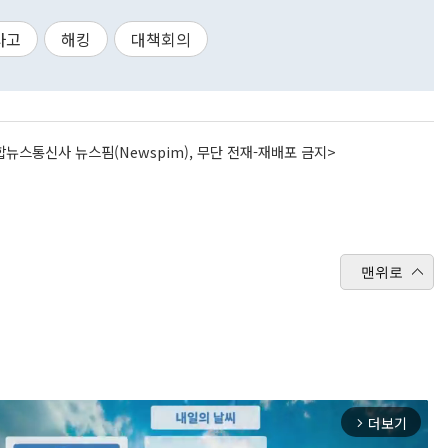
사고
해킹
대책회의
뉴스통신사 뉴스핌(Newspim), 무단 전재-재배포 금지>
맨위로
더보기
arrow_forward_ios