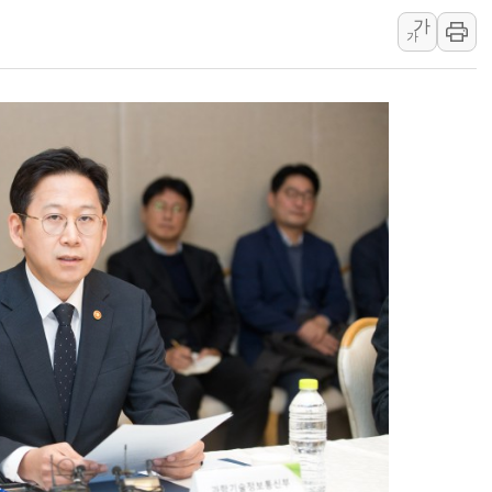
추미애, '위안부' 피해자 기림
가
인천 선재도 갯벌서 해루질 중
가
인천서 말다툼 중 어머니 흉기
'화합' 꺼낸 김민석에 '뻔뻔
李대통령, ISA 개편 재검토 