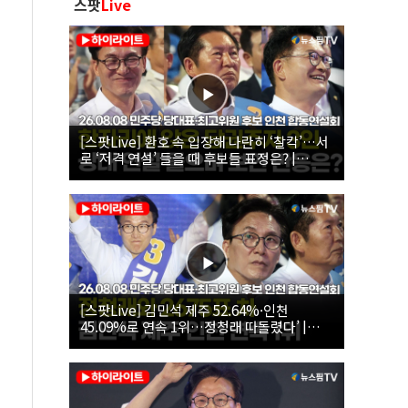
스팟
Live
[스팟Live] 환호 속 입장해 나란히 ‘찰칵’…서
로 ‘저격 연설’ 들을 때 후보들 표정은? |
26.08.08 더불어민주당 당대표·최고위원 후
보 인천 합동연설회
[스팟Live] 김민석 제주 52.64%·인천
45.09%로 연속 1위…정청래 따돌렸다’ |
26.08.08 더불어민주당 당대표·최고위원 후
보 인천 합동연설회