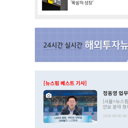
'폭발적 성장'
[뉴스핌 베스트 기사]
정동영 업무
[서울=뉴스핌
안보 분야 정
평화공존 발전
2026-08-06 06:
발언 중에는 
언한 것이 있