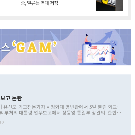
승, 밸류는 역대 저점
보고 논란
] 유신모 외교전문기자 = 청와대 영빈관에서 5일 열린 외교·
부 부처의 대통령 업무보고에서 정동영 통일부 장관의 '한반도
 구상'과 업무보고 발언이 논란을 빚고 있다. 이날 정 장관의
10
정부 내 조율을 거치지 않은 사안을 정책으로 추진하겠다고 공
는가 하면 사실 관계에 맞지 않은 설명도 있었다. 이재명 대통