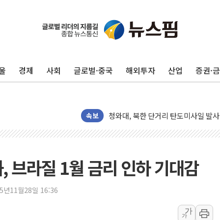
리투아니아 국방 "러, 우크라 드론으로
구광모, 내주 실리콘밸리서 젠슨 황 
뉴욕증시 개장 전 특징주...모더나
울
경제
사회
글로벌·중국
해외투자
산업
증권·
김정관 장관 "영업이익 N% 성과급
뉴욕증시 프리뷰, 미 주가선물 AI주
청와대, 북한 단거리 탄도미사일 발사
금값 7주 만에 최고…美 고용 둔화·
속보
[인도증시] 중동 긴장 완화에 실적 호
러, 1인칭시점 드론으로 우크라 민간
[베트남 증시] 지수 하락 속 'DGC
, 브라질 1월 금리 인하 기대감
'월가의 황제' 다이먼 "금융시장 레
양주 섬유염색공장서 화재 1명 중상…
25년11월28일 16:36
김정관 산업부 장관 "주 52시간 손봐
가
가
해군 1함대 창설 80주년…지역과 함께