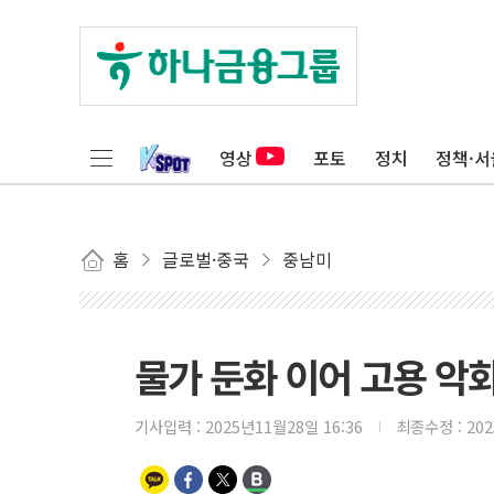
영상
포토
정치
정책·서
홈
글로벌·중국
중남미
물가 둔화 이어 고용 악화
기사입력 :
2025년11월28일 16:36
최종수정 :
20