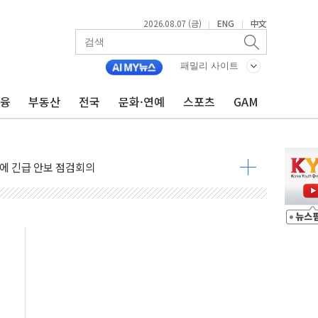
2026.08.07 (금)
ENG
中文
|
|
 나토 회원국 공격 검토… 거짓 깃발 작전"
재회…로봇·AI 데이터센터·모빌리티 구체화
패밀리 사이트
·아이온큐·도어대시↑ VS 샌디스크·피그마·앱러빈↓
금융
부동산
전국
문화·연예
스포츠
GAM
 반대…상법·자본시장법 개정 논의"
 차익실현 속 혼조세...웨스턴디지털·샌디스크↓
에 긴급 안보 점검회의
호르무즈 재개방 기대에 강세
조까지, 상승...호실적 보고 기업 상승세 뚜렷
인 '사파리' 공격… 시민들 공포감 극대화 전략
' 임시 주총 기대감에 홀로 상한가…마진 잔액은 사상 최고
버리지 위험수위…숨은 차입이 더 큰 변수"
대응 1단계 진압 중
야, 경쟁상대 中과 비교해야"
하는 '선봉'의 대민 봉사