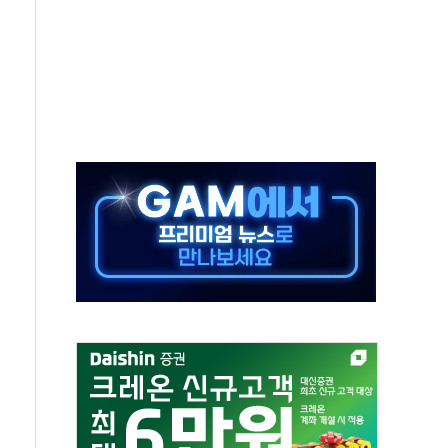
미사일 1발 발사… 올해 10번째·42일 만 도발
 새 안보 위기… 반군·마약카르텔이 습득해 전투 활용
어선 구조
무해한 표면 부식 물질"
분만에 진화...외국인 노동자 숨져
즌2