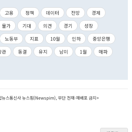
고용
정책
데이터
전망
경제
물가
기대
의견
경기
성장
노동부
지표
10월
인하
중앙은행
장관
동결
유지
남미
1월
매파
뉴스통신사 뉴스핌(Newspim), 무단 전재-재배포 금지>