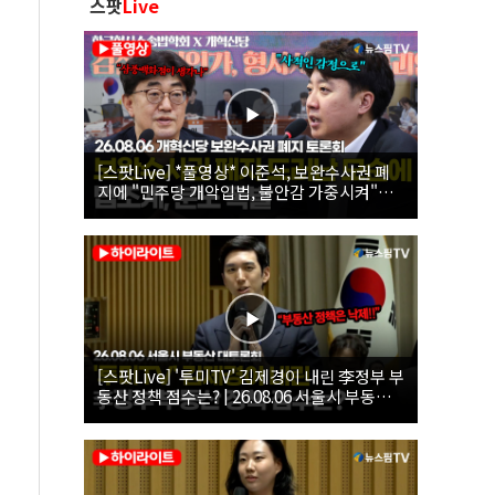
스팟
Live
[스팟Live] *풀영상* 이준석, 보완수사권 폐
지에 "민주당 개악입법, 불안감 가중시켜"｜
26.08.06 개혁신당 보완수사권 폐지 토론회
[스팟Live] '투미TV' 김제경이 내린 李정부 부
동산 정책 점수는? | 26.08.06 서울시 부동산
대토론회