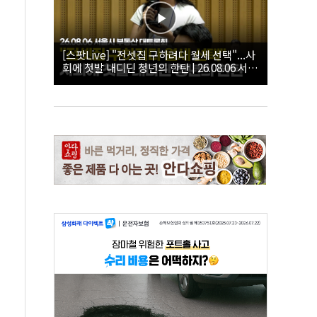
[스팟Live] "전셋집 구하려다 월세 선택"...사
회에 첫발 내디딘 청년의 한탄 | 26.08.06 서울
시 부동산 대토론회