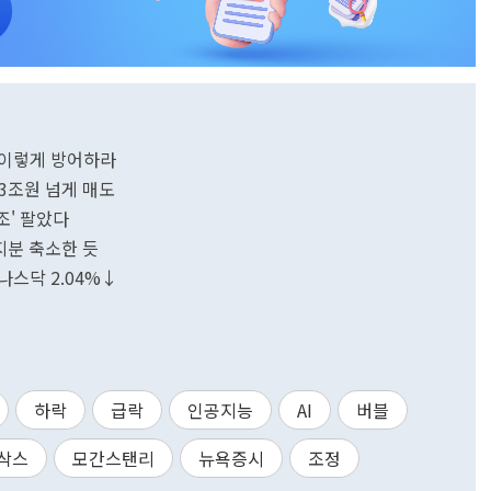
오 이렇게 방어하라
3조원 넘게 매도
17조' 팔았다
 지분 축소한 듯
나스닥 2.04%↓
하락
급락
인공지능
AI
버블
삭스
모간스탠리
뉴욕증시
조정