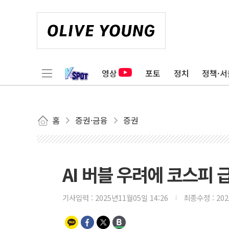
영상
포토
정치
정책·서
홈
증권·금융
증권
AI 버블 우려에 코스피
기사입력 :
2025년11월05일 14:26
최종수정 :
20