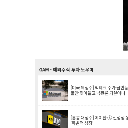
GAM
- 해외주식 투자 도우미
[미국 특징주] 빅테크 주가 급반등..
불안 잦아들고 낙관론 되살아나
[홍콩 대장주] 메이퇀 ③ 신성장
'폭발적 성장'