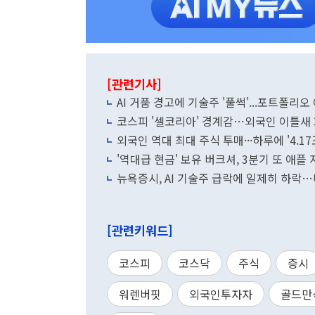
[관련기사]
AI 거품 경고에 기술주 '풀썩'...포트폴리
코스피 '셀코리아' 경계감…외국인 이틀새 
외국인 역대 최대 주식 투매···하루에 '4.
'역대급 현금' 보유 버크셔, 3분기 또 애플
뉴욕증시, AI 기술주 급락에 일제히 하락…
[관련키워드]
코스피
코스닥
주식
증시
워렌버핏
외국인투자자
골드만