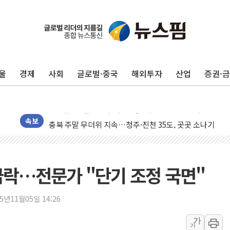
폭염에 車 운전면허 기능시험 오전 집중 편성…체감온도 3
李대통령, 'ISA·주가누르기 방지법' 전면 재검토 지시
울
경제
사회
글로벌·중국
해외투자
산업
증권·
'호우 특보' 경북 울진 시간당 20~30mm 강한 비...가뭄 
주말 무더위·열대야 지속…내륙 곳곳 소나기
오세훈 "용산공원 주택 검토, 민주당 스스로 원칙 뒤집는 
충북 주말 무더위 지속…청주·진천 35도, 곳곳 소나기
속보
10월 보완수사권 폐지·공소청 출범…피해자들 '범죄 사각
민주당, 오늘 제주·인천 경선 발표...김민석 '재역전' vs 정
한상협, 업계 개인정보 보안 새판 짠다…'자율규제단체' 
 급락…전문가 "단기 조정 국면"
뉴욕증시, 고용 쇼크에 금리 인상 우려 후퇴…S&P500 
트럼프, 쿡 연준 이사 해임 재추진…"26일까지 의혹 소명"
25년11월05일 14:26
유럽증시, 美 고용 예상 밖 부진에 연준 금리 인상 가능성 
가
가
미 연준 매파 기세 꺾이나…고용 감소에 9월 동결 전망 우