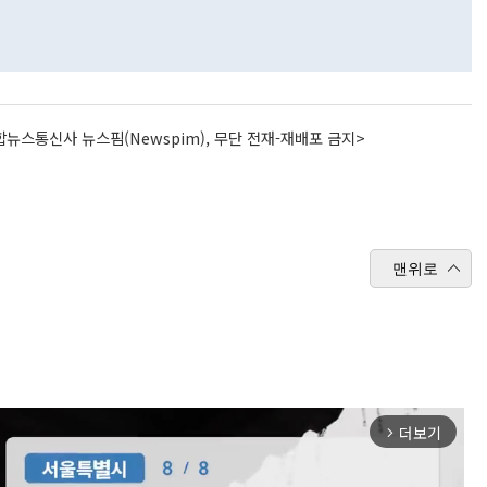
뉴스통신사 뉴스핌(Newspim), 무단 전재-재배포 금지>
맨위로
더보기
arrow_forward_ios