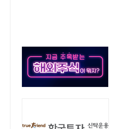
엘·이란 위협에 맞설 자체 억지력 강화
동
톱'… 美 해상봉쇄 영향
각
체주 '활짝'
스닥 선물 1%대 상승