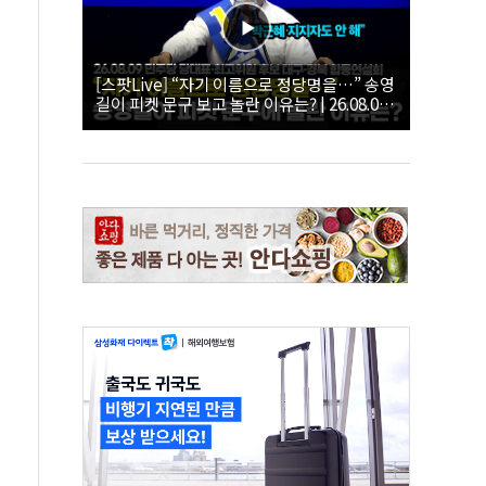
[스팟Live] “자기 이름으로 정당명을…” 송영
길이 피켓 문구 보고 놀란 이유는? | 26.08.09
더불어민주당 당대표·최고위원 후보 대구·경
북 합동연설회