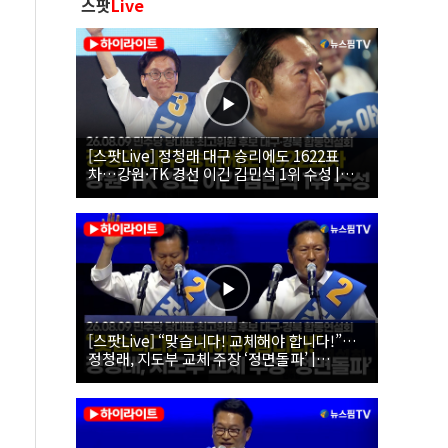
스팟
Live
[스팟Live] 정청래 대구 승리에도 1622표
차…강원·TK 경선 이긴 김민석 1위 수성 |
26.08.09 더불어민주당 당대표·최고위원 후
보 대구·경북 합동연설회
[스팟Live] “맞습니다! 교체해야 합니다!”…
정청래, 지도부 교체 주장 ‘정면돌파’ |
26.08.09 더불어민주당 당대표·최고위원 후
보 대구·경북 합동연설회