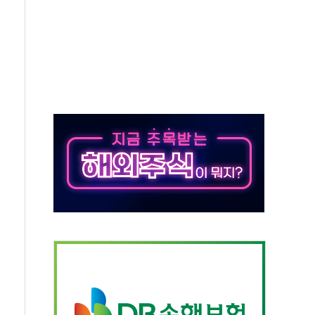
발표...김민석 50.30% 정청래 41.94% 송영길 7.76%
객 400명 맞이…"마음 잇는 시간 되길"
 지급 확정되나…재상고 앞두고 막판 셈법
'행복상자' 전달
극기 거꾸로' 논란…이틀만에 철거
 예술·체육요원 최대 33% 감축
 역대 최대폭 감소한 9.4%↓…유통업계 양극화 심화
 특사'로 콜롬비아 대통령 취임식 참석
시간당 30mm 강한 비...호우 피해 없어
방…野 "청년 우롱 기괴" vs 與 "송구한 해프닝"