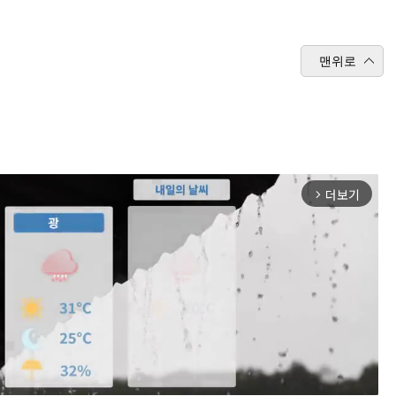
맨위로
더보기
arrow_forward_ios