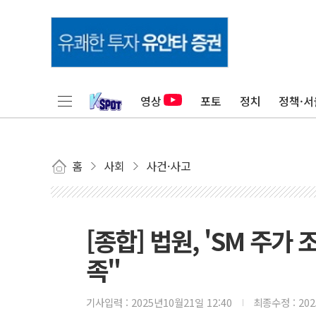
영상
포토
정치
정책·서
홈
사회
사건·사고
[종합] 법원, 'SM 주가
족"
기사입력 :
2025년10월21일 12:40
최종수정 :
20