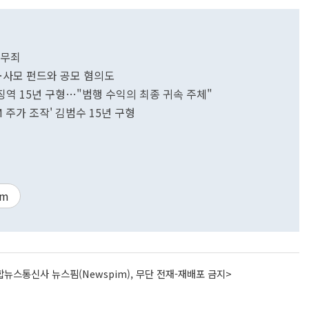
 무죄
1…사모 펀드와 공모 혐의도
 징역 15년 구형…"범행 수익의 최종 귀속 주체"
M 주가 조작' 김범수 15년 구형
sm
뉴스통신사 뉴스핌(Newspim), 무단 전재-재배포 금지>