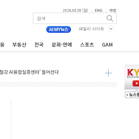
2026.08.09 (일)
ENG
中文
|
|
패밀리 사이트
금융
부동산
전국
문화·연예
스포츠
GAM
고 발생…작업자 1명 숨져
철강 AI융합실증센터' 들어선다
대 숨진 채 발견...경찰, 조사 중
1.48%p' 차 선두 유지...金 46.01% vs 鄭 44.53%
기 당선...합산득표율 68.63%
해 10대 구속…범행 후 반려견도 죽여
 정청래에 승리…金 48.54% vs 鄭 44.40%
경선 결과...김민석 48.54% 정청래 44.40%
발표...김민석 47.37% 정청래 45.71% 송영길 6.92%
발표...정청래 47.82% 김민석 46.35% 송영길 5.83%