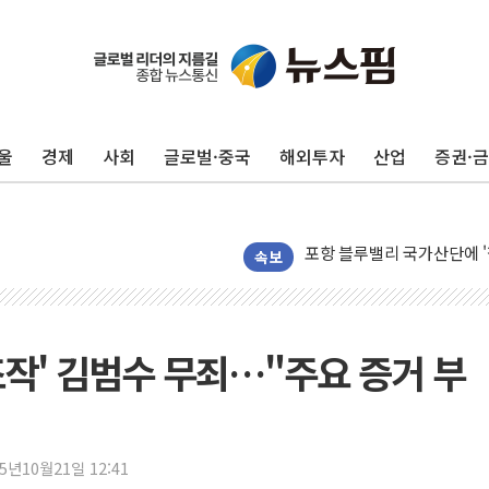
울
경제
사회
글로벌·중국
해외투자
산업
증권·
평택 진위면 공장서 질식사
포항 블루밸리 국가산단에 '
상주 낙동강 선착장 하류서 50
속보
[종합] 김민석, 정청래에 누적 '
민주당 경북도당위원장에 오중
인천서 말다툼 중 어머니 살
 조작' 김범수 무죄…"주요 증거 부
김민석, 강원·대구·경북 경선서
[속보] 민주, 강원·대구·경북 
[속보] 민주, 경북 경선 결과 
25년10월21일 12:41
[속보] 민주, 대구 경선 결과 