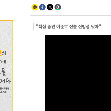
"핵심 증인 이준호 진술 신빙성 낮아"