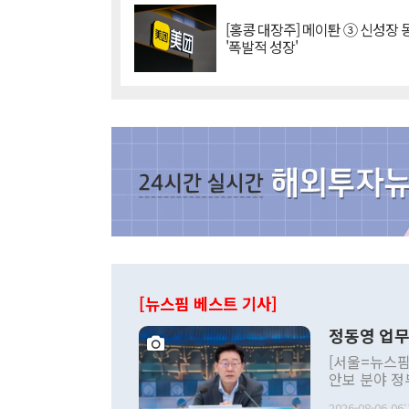
[홍콩 대장주] 메이퇀 ③ 신성장
'폭발적 성장'
[뉴스핌 베스트 기사]
정동영 업무
[서울=뉴스핌
안보 분야 정
평화공존 발전
2026-08-06 06: