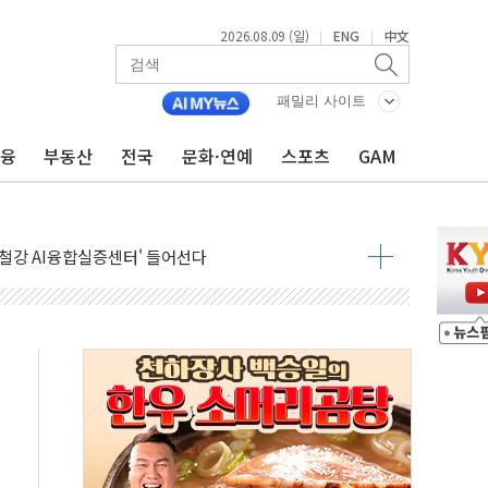
2026.08.09 (일)
ENG
中文
|
|
패밀리 사이트
금융
부동산
전국
문화·연예
스포츠
GAM
고 발생…작업자 1명 숨져
철강 AI융합실증센터' 들어선다
대 숨진 채 발견...경찰, 조사 중
1.48%p' 차 선두 유지...金 46.01% vs 鄭 44.53%
기 당선...합산득표율 68.63%
해 10대 구속…범행 후 반려견도 죽여
 정청래에 승리…金 48.54% vs 鄭 44.40%
경선 결과...김민석 48.54% 정청래 44.40%
발표...김민석 47.37% 정청래 45.71% 송영길 6.92%