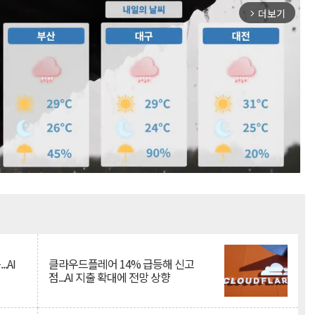
더보기
arrow_forward_ios
Mute
.AI
클라우드플레어 14% 급등해 신고
점...AI 지출 확대에 전망 상향