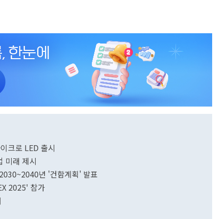
이크로 LED 출시
산업 미래 제시
030~2040년 '건함계획' 발표
 2025' 참가
개