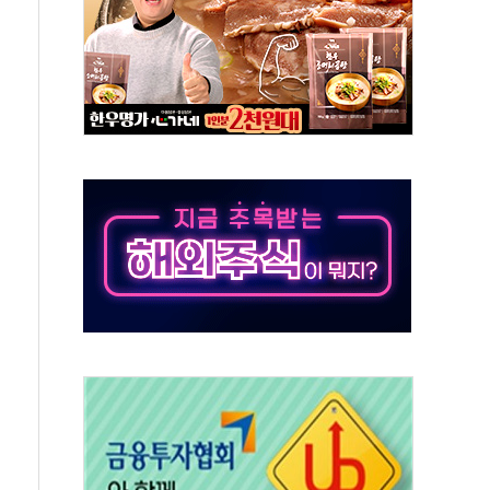
발표...정청래 47.82% 김민석 46.35% 송영길 5.83%
발표...김민석 50.30% 정청래 41.94% 송영길 7.76%
객 400명 맞이…"마음 잇는 시간 되길"
 지급 확정되나…재상고 앞두고 막판 셈법
'행복상자' 전달
극기 거꾸로' 논란…이틀만에 철거
 예술·체육요원 최대 33% 감축
 역대 최대폭 감소한 9.4%↓…유통업계 양극화 심화
 특사'로 콜롬비아 대통령 취임식 참석
시간당 30mm 강한 비...호우 피해 없어
방…野 "청년 우롱 기괴" vs 與 "송구한 해프닝"