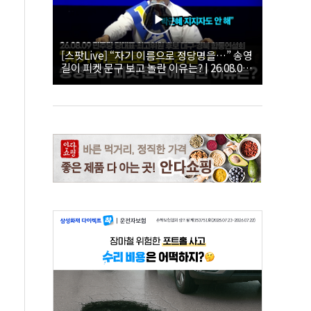
[스팟Live] “자기 이름으로 정당명을…” 송영
길이 피켓 문구 보고 놀란 이유는? | 26.08.09
더불어민주당 당대표·최고위원 후보 대구·경
북 합동연설회