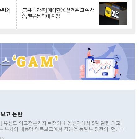
 동력의
[홍콩 대장주] 메이퇀② 실적은 고속 상
승, 밸류는 역대 저점
보고 논란
] 유신모 외교전문기자 = 청와대 영빈관에서 5일 열린 외교·
부 부처의 대통령 업무보고에서 정동영 통일부 장관의 '한반도
 구상'과 업무보고 발언이 논란을 빚고 있다. 이날 정 장관의
10