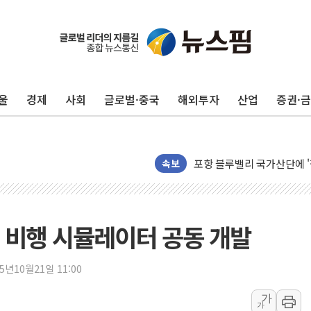
울
경제
사회
글로벌·중국
해외투자
산업
증권·
평택 진위면 공장서 질식사
포항 블루밸리 국가산단에 '
속보
상주 낙동강 선착장 하류서 50
[종합] 김민석, 정청래에 누적 '
민주당 경북도당위원장에 오중
질 비행 시뮬레이터 공동 개발
인천서 말다툼 중 어머니 살
김민석, 강원·대구·경북 경선서
25년10월21일 11:00
[속보] 민주, 강원·대구·경북 
가
가
[속보] 민주, 경북 경선 결과 