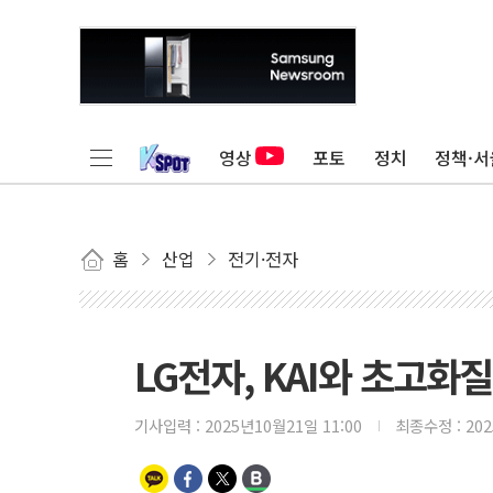
영상
포토
정치
정책·서
홈
산업
전기·전자
LG전자, KAI와 초고화
기사입력 :
2025년10월21일 11:00
최종수정 :
20