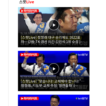
스팟
Live
[스팟Live] 정청래 대구 승리에도 1622표
차…강원·TK 경선 이긴 김민석 1위 수성 |
26.08.09 더불어민주당 당대표·최고위원 후
보 대구·경북 합동연설회
[스팟Live] “맞습니다! 교체해야 합니다!”…
정청래, 지도부 교체 주장 ‘정면돌파’ |
26.08.09 더불어민주당 당대표·최고위원 후
보 대구·경북 합동연설회