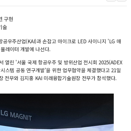
[속보] 민주, 대구 경선 결과 
[속보] 민주, 강원 경선 결과 
련 구현
정재헌 CEO, SKT 장기고
기술
최태원, 노소영에 9440억
항공우주산업(KAI)과 손잡고 마이크로 LED 사이니지 'LG 매
하나금융, 명동 소상공인에 
 시뮬레이터 개발에 나선다.
인천시 광복절 현수막 '태
병무청, 보충역 전면 손질…
 열린 '서울 국제 항공우주 및 방위산업 전시회 2025(ADEX
홈플러스發 대형마트 판매,
터 영상시스템 공동 연구개발'을 위한 업무협약을 체결했다고 21일
장 전무와 김지홍 KAI 미래융합기술원장 전무가 참석했다.
윤준병·이해민 의원, '정부
'호우·산사태 주의보' 울진 
여야, 황희 '버스 하우스' 공