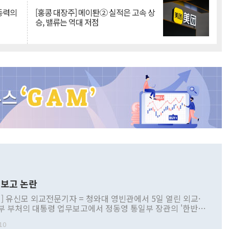
 동력의
[홍콩 대장주] 메이퇀② 실적은 고속 상
승, 밸류는 역대 저점
보고 논란
] 유신모 외교전문기자 = 청와대 영빈관에서 5일 열린 외교·
부 부처의 대통령 업무보고에서 정동영 통일부 장관의 '한반도
 구상'과 업무보고 발언이 논란을 빚고 있다. 이날 정 장관의
10
정부 내 조율을 거치지 않은 사안을 정책으로 추진하겠다고 공