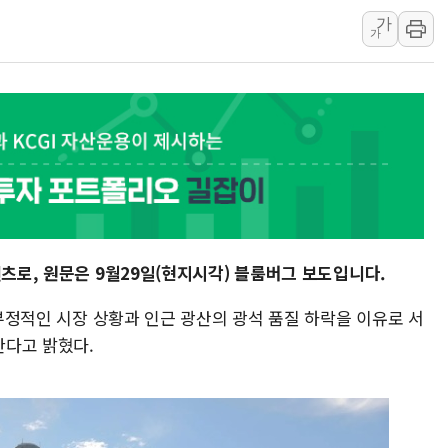
가
美, 이란전 출구전략 만지작
가
강릉·동해·삼척 시간당 최대 
폐기물 수거하다 참변…60대
서울 중랑구 주택가서 흉기 난
李대통령 "결혼 때문에 손해 
여수 오동도 인근 해상서 모
추미애, '위안부' 피해자 기림
인천 선재도 갯벌서 해루질 중
인천서 말다툼 중 어머니 흉기
텐츠로, 원문은 9월29일(현지시각) 블룸버그 보도입니다.
'화합' 꺼낸 김민석에 '뻔뻔
 부정적인 시장 상황과 인근 광산의 광석 품질 하락을 이유로 서
한다고 밝혔다.