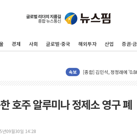
울
경제
사회
글로벌·중국
해외투자
산업
증권·
포항시 재난예산 40억 긴급 
울진·영덕 '호우특보'-포항 '
[종합] 김민석, 정청래에 '0.86
속보
인천 합동연설회 나선 송영길
김민석, 2주차 제주·인천 경선서
인사하는 김민석 당대표 후보
동한 호주 알루미나 정제소 영구 폐
[속보] 민주, 제주·인천 경선 결
[속보] 민주, 인천 경선 결과 발
[속보] 민주, 제주 경선 결과 발
25년09월30일 14:28
이번주 국내 주요 금융일정(8.1