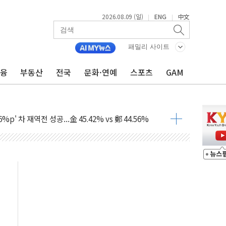
2026.08.09 (일)
ENG
中文
|
|
패밀리 사이트
금융
부동산
전국
문화·연예
스포츠
GAM
투입…고수온 양식장 복구·지원 '총력'
산사태 주의보'...경북도, 호우 피해·통제구간 없어
%p' 차 재역전 성공...金 45.42% vs 鄭 44.56%
·정청래·김민석 당대표 후보
 정청래에 승리...47.75% vs 42.08%
과 발표...김민석 47.75% 정청래 42.08%
표...김민석 45.09% 정청래 43.27% 송영길 11.63%
표...김민석 52.64% 정청래 39.89% 송영길 7.47%
0~8.14)