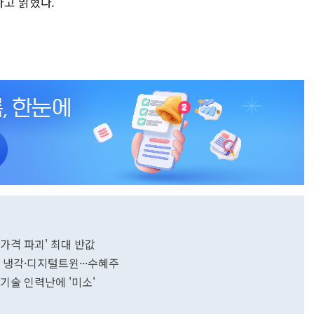
고 밝혔다.
'가격 파괴' 최대 반값
② 냉각·디지털트윈···수혜주
련 기술 인력난에 '미소'