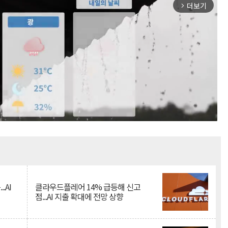
더보기
arrow_forward_ios
Mute
.AI
클라우드플레어 14% 급등해 신고
점...AI 지출 확대에 전망 상향