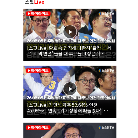
스팟
Live
[스팟Live] 환호 속 입장해 나란히 ‘찰칵’…서
로 ‘저격 연설’ 들을 때 후보들 표정은? |
26.08.08 더불어민주당 당대표·최고위원 후
보 인천 합동연설회
[스팟Live] 김민석 제주 52.64%·인천
45.09%로 연속 1위…정청래 따돌렸다’ |
26.08.08 더불어민주당 당대표·최고위원 후
보 인천 합동연설회