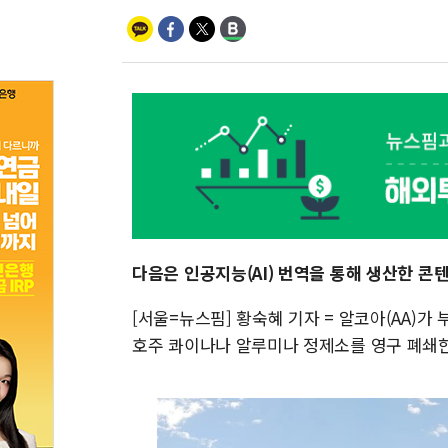
다음은 인공지능(AI) 번역을 통해 생산한 콘
[서울=뉴스핌] 황숙혜 기자 = 알코아(AA)가
호주 콰이나나 알루미나 정제소를 영구 폐쇄