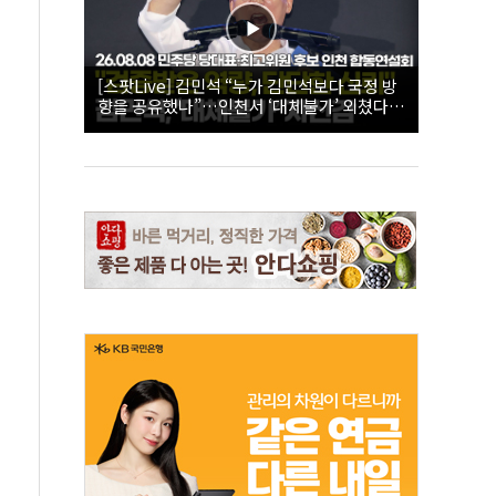
[스팟Live] 김민석 “누가 김민석보다 국정 방
향을 공유했나”…인천서 ‘대체불가’ 외쳤다 |
26.08.08 더불어민주당 당대표·최고위원 후
보 인천 합동연설회