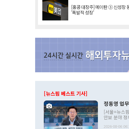
[홍콩 대장주] 메이퇀 ③ 신성장
'폭발적 성장'
[뉴스핌 베스트 기사]
정동영 업무
[서울=뉴스핌
안보 분야 정
평화공존 발전
2026-08-06 06:
발언 중에는 