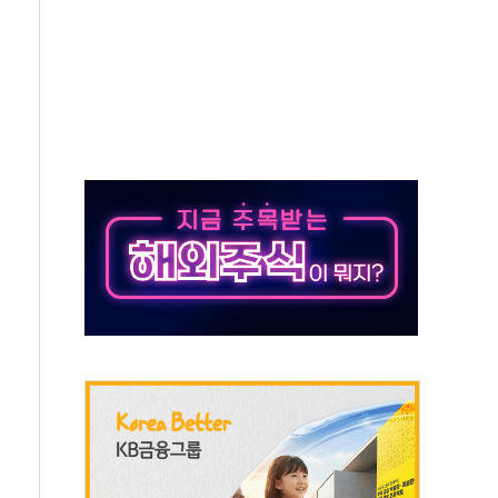
…공습 한계·탄약 부족 현실화
50㎜ 폭우…강원 동해안 강한 비 이어져
 환경미화원 수거차에 치여 사망
동…60대 남성 2명 숨져
보는 일 없게"…'결혼 페널티' 22개 과제 손본다
터보트 전복…1명 사망·1명 실종
의 날 참석..."국제적 시민 연대로 목소리 내야"
 실종 60대 나흘만에 숨진 채 발견
 살해 10대 아들 체포
' 받아친 정청래…제주 연설서 신경전 고조