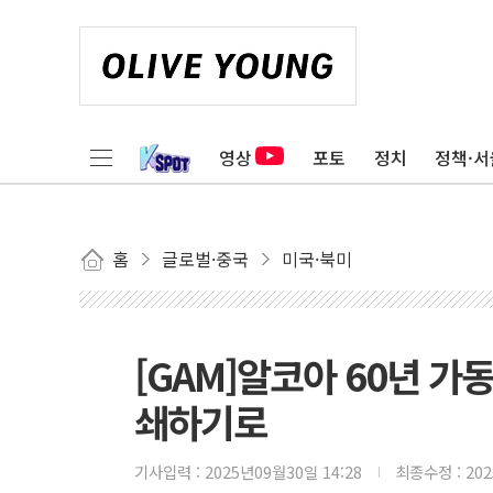
영상
포토
정치
정책·서
홈
글로벌·중국
미국·북미
[GAM]알코아 60년 가
쇄하기로
기사입력 :
2025년09월30일 14:28
최종수정 :
20