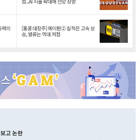
점...AI 지출 확대에 전망 상향
 동력의
[홍콩 대장주] 메이퇀② 실적은 고속 상
승, 밸류는 역대 저점
보고 논란