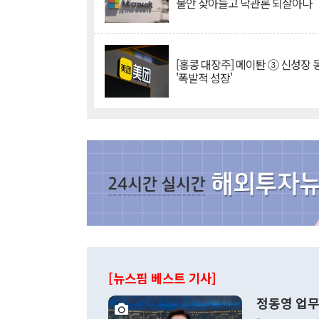
불안 잦아들고 낙관론 되살아나
[홍콩 대장주] 메이퇀 ③ 신성장
'폭발적 성장'
[뉴스핌 베스트 기사]
정동영 업무