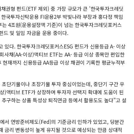
내채권형 펀드(ETF 제외) 중 가장 규모가 큰 '한국투자크레딧
. 한국투자신탁운용 FI운용2부 박빛나라 부장과 홍다정 책임
용2부는 4조원(운용설정액 기준)이 넘는 한국투자크레딧포커스
펀드 및 일임 자금을 운용 중이다.
고 있다. 한국투자크레딧포커스ESG 펀드가 신용등급 A- 이상
회사채(AA-이상)액티브 ETF는 AA- 등급 이상 종목만 편입한
 이후 현재까지 신용등급 AA등급 이상 채권이 기록한 평균누적부
은 초단기물이나 초장기물 투자 중심이었는데, 중단기 구간 우
이상)액티브 ETF가 상장하며 투자자 선택지 확대에 도움이 된
 추구하는 상품 특성상 퇴직연금 등에서 활용도도 높다"고 설
에서 연방준비제도(Fed)의 기준금리 인하가 있었고, 당분간
국채 금리 변동성이 높게 유지될 것으로 예상되는 만큼 상대적