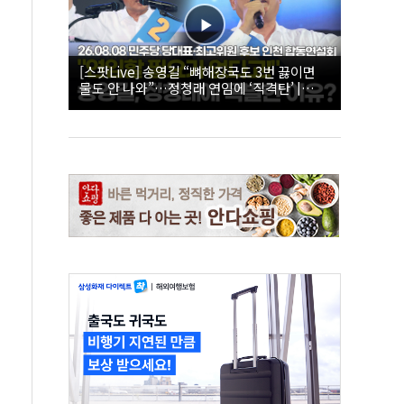
[스팟Live] 송영길 “뼈해장국도 3번 끓이면
물도 안 나와”…정청래 연임에 ‘직격탄’ |
26.08.08 더불어민주당 당대표·최고위원 후
보 인천 합동연설회