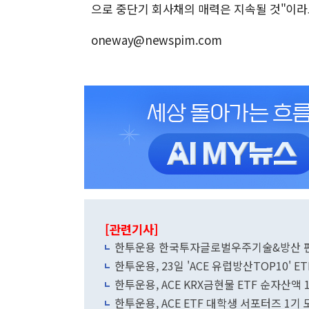
으로 중단기 회사채의 매력은 지속될 것"이라
oneway@newspim.com
[관련기사]
한투운용 한국투자글로벌우주기술&방산 펀드,
한투운용, 23일 'ACE 유럽방산TOP10' E
한투운용, ACE KRX금현물 ETF 순자산액 
한투운용, ACE ETF 대학생 서포터즈 1