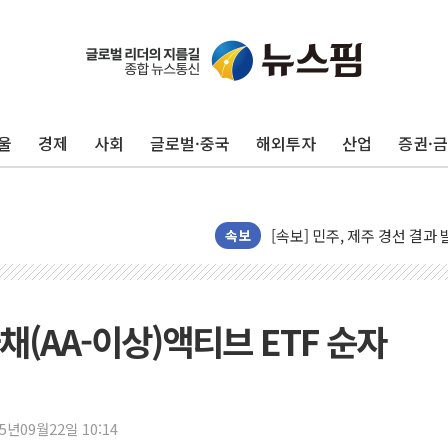
울
경제
사회
글로벌·중국
해외투자
산업
증권·
[속보] 민주, 제주·인천 경선 결
[속보] 민주, 인천 경선 결과 발
[속보] 민주, 제주 경선 결과 발
이번주 국내 주요 금융일정(8.1
속보
美, 이란전 출구전략 만지작
강릉·동해·삼척 시간당 최대 
폐기물 수거하다 참변…60대
채(AA-이상)액티브 ETF 순자
서울 중랑구 주택가서 흉기 난
李대통령 "결혼 때문에 손해 
여수 오동도 인근 해상서 모
25년09월22일 10:14
추미애, '위안부' 피해자 기림