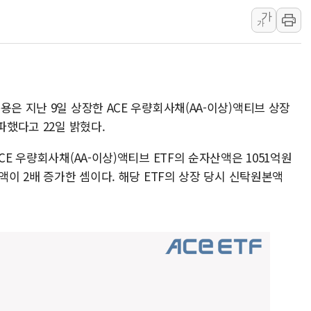
가
인천 선재도 갯벌서 해루질 중
가
인천서 말다툼 중 어머니 흉기
'화합' 꺼낸 김민석에 '뻔뻔
李대통령, ISA 개편 재검토 
동해중부 전 해상 풍랑주의보…
용은 지난 9일 상장한 ACE 우량회사채(AA-이상)액티브 상장
연일 폭염에 온열질환 사망 
파했다고 22일 밝혔다.
中 전방위 아파트 부양, 수도
CE 우량회사채(AA-이상)액티브 ETF의 순자산액은 1051억원
인제 용대리 계곡서 수위 상
액이 2배 증가한 셈이다. 해당 ETF의 상장 당시 신탁원본액
동해시, 11~14일 '별똥별