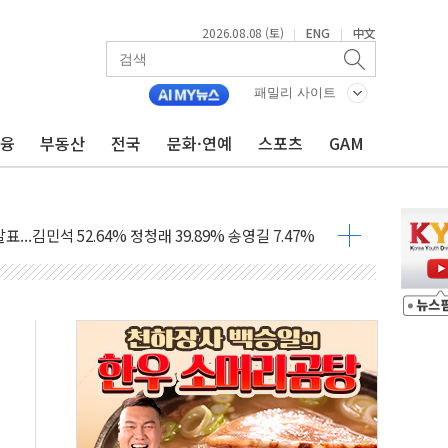
2026.08.08 (토)
ENG
中文
|
|
패밀리 사이트
금융
부동산
전국
문화·연예
스포츠
GAM
과 발표...김민석 47.75% 정청래 42.08%
표...김민석 45.09% 정청래 43.27% 송영길 11.63%
표...김민석 52.64% 정청래 39.89% 송영길 7.47%
0~8.14)
…공습 한계·탄약 부족 현실화
50㎜ 폭우…강원 동해안 강한 비 이어져
 환경미화원 수거차에 치여 사망
동…60대 남성 2명 숨져
보는 일 없게"…'결혼 페널티' 22개 과제 손본다
터보트 전복…1명 사망·1명 실종
의 날 참석..."국제적 시민 연대로 목소리 내야"