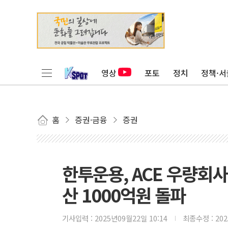
영상
포토
정치
정책·서
홈
증권·금융
증권
한투운용, ACE 우량회사
산 1000억원 돌파
기사입력 :
2025년09월22일 10:14
최종수정 :
20