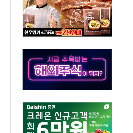
 실종 60대 나흘만에 숨진 채 발견
 살해 10대 아들 체포
' 받아친 정청래…제주 연설서 신경전 고조
지시…與 "적극 환영"·野 "졸속 국정"
10일까지 최대 3.5m 높은 물결
23명…정부, 비상대응기구 가동
 베이징도 부동산 규제 철폐
승으로 피서객 7명 고립…전원 구조
 멍' 운영…페르세우스 유성우 관측