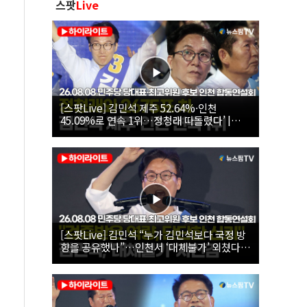
스팟
Live
[스팟Live] 김민석 제주 52.64%·인천
45.09%로 연속 1위…정청래 따돌렸다’ |
26.08.08 더불어민주당 당대표·최고위원 후
보 인천 합동연설회
[스팟Live] 김민석 “누가 김민석보다 국정 방
향을 공유했나”…인천서 ‘대체불가’ 외쳤다 |
26.08.08 더불어민주당 당대표·최고위원 후
보 인천 합동연설회