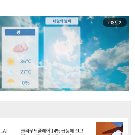
더보기
arrow_forward_ios
Mute
.AI
클라우드플레어 14% 급등해 신고