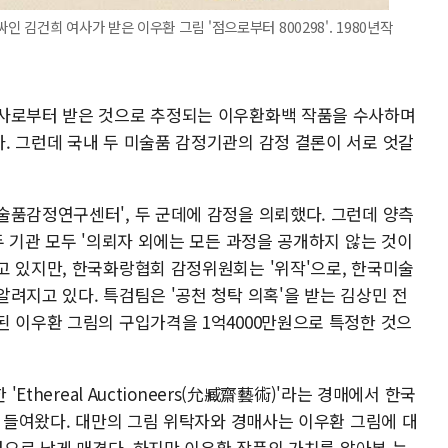
김건희 여사가 받은 이우환 그림 '점으로부터 800298'. 1980년작
검사로부터 받은 것으로 추정되는 이우환화백 작품을 수사하며
. 그런데 국내 두 미술품 감정기관의 감정 결론이 서로 엇갈
술품감정연구센터', 두 군데에 감정을 의뢰했다. 그런데 양측
두 기관 모두 '의뢰자 외에는 모든 과정을 공개하지 않는 것이
고 있지만, 한국화랑협회 감정위원회는 '위작'으로, 한국미술
려지고 있다. 특검팀은 '공천 청탁 의혹'을 받는 김상민 전
된 이우환 그림의 구입가격을 1억4000만원으로 특정한 것으
'Ethereal Auctioneers(允臧齋藝術)'라는 경매에서 한국
로 들여왔다. 대만의 그림 위탁자와 경매사는 이우환 그림에 대
만원으로 낮게 매겼다. 하지만 이우환 작품의 가치를 알아본 눈