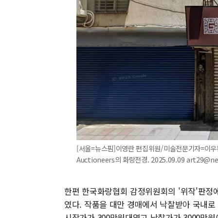
[서울=뉴스핌]이영란 편집위원/미술전문기자=이우환의 
Auctioneers의 화랑전경. 2025.09.09 art29@n
한편 한국화랑협회 감정위원회의 '위작'판정에
였다. 작품을 대만 경매에서 낙찰받아 국내로 
시작가가 300만원대였고 낙찰가가 3000만원