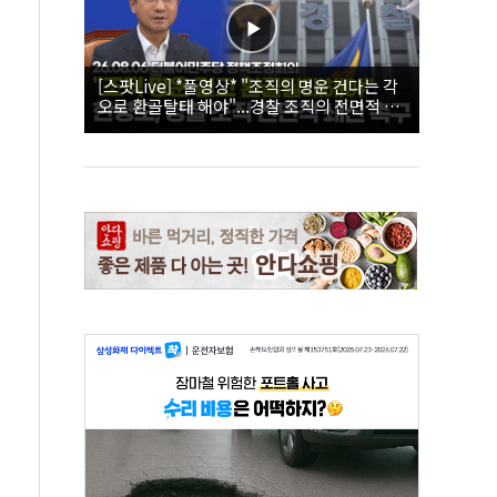
[스팟Live] *풀영상* "조직의 명운 건다는 각
오로 환골탈태 해야"...경찰 조직의 전면적 쇄
신 촉구한 한병도 | 26.08.06 더불어민주당 정
책조정회의