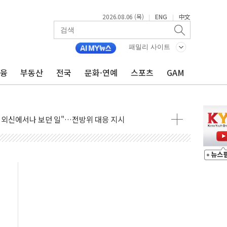
2026.08.06 (목)
ENG
中文
|
|
부 논란...법조계 "법적근거 없어, 위법수집증거 가능성"
파장 확산, 식품안전 점검 강화
패밀리 사이트
이름의 베선트식 QE..."연준에 부담 가중"
금융
부동산
전국
문화·연예
스포츠
GAM
장 탄핵 공감, 사실 아니다…대법관 신속 제청 해야"
 기록
 39도 기록
, 외신에서나 보던 일"…전방위 대응 지시
위원 중앙협의회와 맞손…수용자·가족 법률지원 확대
너즈 워 챔피언십 개최
실승무원 공개채용
스템 장착 의무화 추진..."업계 성장 저해" 우려도
증권 인수 추진
.관세청, 해상 마약밀수 '3중 차단'
자 유치…일본·동남아 사업 확대