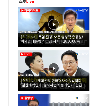
스팟
Live
[스팟Live] '폭염 절정' 모든 행정력 총동원!
이재명 대통령의 긴급 지시! | 26.08.06 폭염•
가뭄 대처상황 점검회의
[스팟Live] 개혁신당·한국형사소송법학회,
'검찰개혁인가, 형사사법의 붕괴인가' 긴급 세
미나｜26.08.06