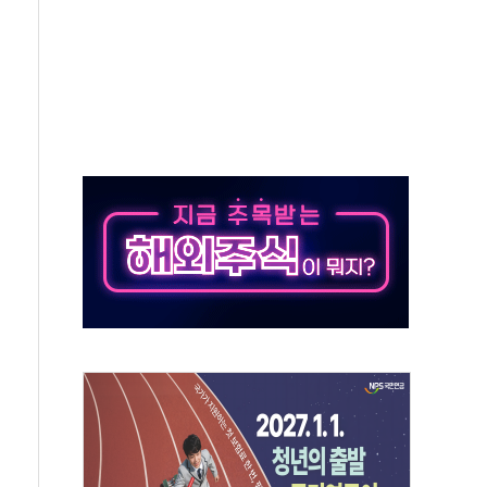
 장기화 시 주택수요 위축 우려"
분 100억 가압류 결정…4자 연합 균열 조짐
6'서 글로벌 신작 라인업 공개
링 페어'…리빙 최대 50% 할인
이집·유치원 비상! 수족구병이 다시 유행합니다.
톱'으로...데이터처, 기업 3만1000곳 경제통계조사