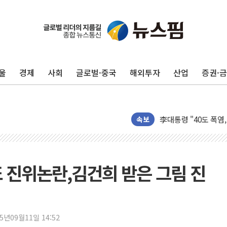
'檢 합수본 참여' 여
中 '항생제 개구리' 
'엔화 방어 공조'라는 
울
경제
사회
글로벌·중국
해외투자
산업
증권·
청와대 "조희대 대법원
서울 최고 기온 39도
폭염 이어지는 서울...
李대통령 "40도 폭염
속보
법무법인 YK, 교정
컴투스, 8일부터 서머
제주항공, 하반기 객
 진위논란,김건희 받은 그림 진
인도, 차량 간 통신시
Sh수협은행, 상상인
무역선부터 요트까지..
25년09월11일 14:52
서연컴퍼니, 시드 투