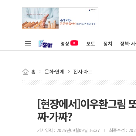
영상
포토
정치
정책·서
홈
문화·연예
전시·아트
[현장에서]이우환그림 또
짜·가짜?
기사입력 :
2025년09월09일 16:37
최종수정 :
20