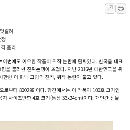
피치 "韓 코스피 약세
가
가
법원, 한미 임주현 지
엔씨, '게임스컴 202
 엇갈려
롯데백화점, '홈스타일
판정
[AI 카드뉴스] 어린
가격 올라
운수업·기업활동 '원스
=이번에도 이우환 작품이 위작 논란에 휩싸였다. 한국을 대표
 그림을 둘러싼 진위논쟁이 뜨겁다. 지난 2016년 대한민국을 뒤
한번 이 화백 그림의 진작, 위작 논란이 불고 있다.
으로부터 800298'이다. 항간에서는 이 작품이 100호 크기인
 사이즈만한 4호 크기(통상 33x24cm)이다. 개인간 선물