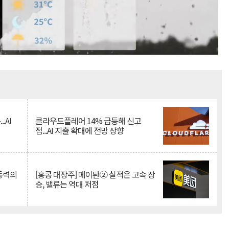
Mute
.AI
클라우드플레어 14% 급등해 신고
점...AI 지출 확대에 전망 상향
 동력의
[홍콩 대장주] 메이퇀② 실적은 고속 상
승, 밸류는 역대 저점