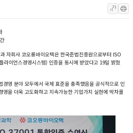
가
[속보] 민주, 강원 경선 결과 
가
정재헌 CEO, SKT 장기고
최태원, 노소영에 9440억
화
하나금융, 명동 소상공인에 
발간
인천시 광복절 현수막 '태
병무청, 보충역 전면 손질…
학과 자회사 코오롱바이오텍은 한국준법진흥원으로부터 ISO
홈플러스發 대형마트 판매,
1(컴플라이언스경영시스템) 인증을 동시에 받았다고 19일 밝혔
윤준병·이해민 의원, '정부
'호우·산사태 주의보' 울진 
법경영 분야 모두에서 국제 표준을 충족했음을 공식적으로 인
 경영을 더욱 고도화하고 지속가능한 기업가치 실현에 박차를