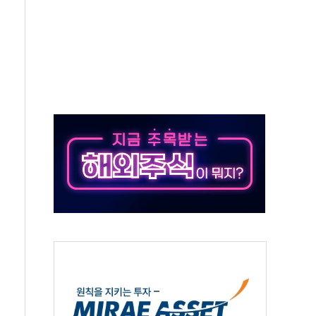
발표...김민석 50.30% 정청래 41.94% 송영길 7.76%
객 400명 맞이…"마음 잇는 시간 되길"
 지급 확정되나…재상고 앞두고 막판 셈법
'행복상자' 전달
극기 거꾸로' 논란…이틀만에 철거
 예술·체육요원 최대 33% 감축
 역대 최대폭 감소한 9.4%↓…유통업계 양극화 심화
 특사'로 콜롬비아 대통령 취임식 참석
시간당 30mm 강한 비...호우 피해 없어