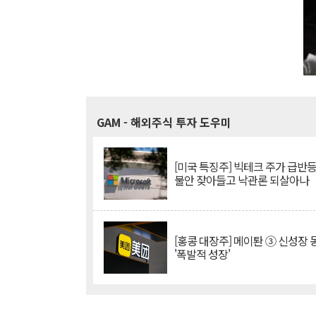
GAM
- 해외주식 투자 도우미
[미국 특징주] 빅테크 주가 급반등..
불안 잦아들고 낙관론 되살아나
[홍콩 대장주] 메이퇀 ③ 신성장
'폭발적 성장'