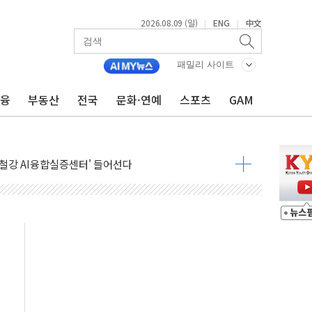
2026.08.09 (일)
ENG
中文
|
|
패밀리 사이트
금융
부동산
전국
문화·연예
스포츠
GAM
.'두천~하당'·'올미골교' 차량 통행 선제 제한
부 작업 중 근로자 1명 숨져
철강 AI융합실증센터' 들어선다
대 숨진 채 발견...경찰, 조사 중
.48%p 차 선두 유지...金 46.01% vs 鄭 44.53%
기 당선...합산득표율 68.63%
해 10대 구속…범행 후 반려견도 죽여
 정청래에 승리…金 48.54% vs 鄭 44.40%
경선 결과...김민석 48.54% 정청래 44.40%
발표...김민석 47.37% 정청래 45.71% 송영길 6.92%
발표...정청래 47.82% 김민석 46.35% 송영길 5.83%