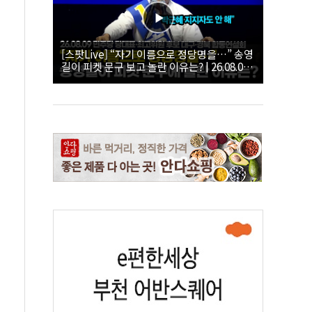
[스팟Live] “자기 이름으로 정당명을…” 송영
길이 피켓 문구 보고 놀란 이유는? | 26.08.09
더불어민주당 당대표·최고위원 후보 대구·경
북 합동연설회