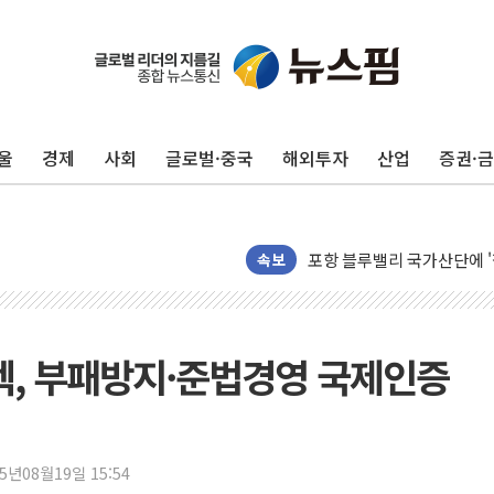
울
경제
사회
글로벌·중국
해외투자
산업
증권·
125mm 폭우 쏟아진 울진..
평택 진위면 공장서 탱크 내
포항 블루밸리 국가산단에 '
상주 낙동강 선착장 하류서 50
속보
[종합] 김민석, 정청래에 누적 1
민주당 경북도당위원장에 오중
인천서 말다툼 중 어머니 살
, 부패방지·준법경영 국제인증
김민석, 강원·대구·경북 경선서
[속보] 민주, 강원·대구·경북 
[속보] 민주, 경북 경선 결과 
25년08월19일 15:54
[속보] 민주, 대구 경선 결과 