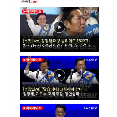
스팟
Live
[스팟Live] 정청래 대구 승리에도 1622표
차…강원·TK 경선 이긴 김민석 1위 수성 |
26.08.09 더불어민주당 당대표·최고위원 후
보 대구·경북 합동연설회
[스팟Live] “맞습니다! 교체해야 합니다!”…
정청래, 지도부 교체 주장 ‘정면돌파’ |
26.08.09 더불어민주당 당대표·최고위원 후
보 대구·경북 합동연설회