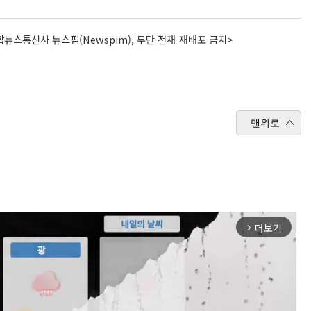
뉴스통신사 뉴스핌(Newspim), 무단 전재-재배포 금지>
맨위로
더보기
arrow_forward_ios