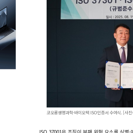
코오롱생명과학·바이오텍 ISO인증서 수여식. [사
ISO 37001은 조직이 부패 위험 요소를 식