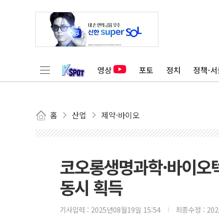
영상
포토
정치
정책·서
홈
산업
제약·바이오
코오롱생명과학·바이오텍
동시 획득
기사입력 :
2025년08월19일 15:54
최종수정 :
20