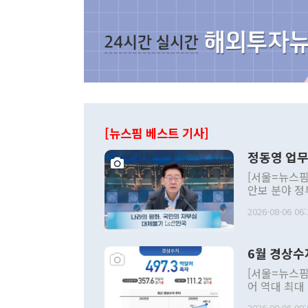
[뉴스핌 베스트 기사]
정동영 업무
[서울=뉴스핌
안보 분야 정
평화공존 발전
2026-08-06 06:
발언 중에는 
언한 것이 있
령은 공개적으
6월 경상수
주의적 희망에
관의 대북 정
[서울=뉴스핌
관 부처 장관
어 역대 최대
관의 무리한 
출 호조로 월
다. [정동영 통일부 장관이 지난달 23일 오후 서울 종로구 정부서울청사에
2026-08-06 08: