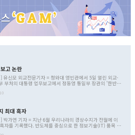
보고 논란
] 유신모 외교전문기자 = 청와대 영빈관에서 5일 열린 외교·
부 부처의 대통령 업무보고에서 정동영 통일부 장관의 '한반도
 구상'과 업무보고 발언이 논란을 빚고 있다. 이날 정 장관의
10
정부 내 조율을 거치지 않은 사안을 정책으로 추진하겠다고 공
는가 하면 사실 관계에 맞지 않은 설명도 있었다. 이재명 대통
로 신중을 기해 달라고 경고했고, 조현 외교부 장관은 '이상
지 최대 흑자
 근거한 비현실적 구상'이라는 비판을 내놨다. 그동안 정 장
책 관련 발언이 물의를 빚은 적은 여러 번 있지만 대통령과 유
] 박가연 기자 = 지난 6월 우리나라의 경상수지가 전월에 이
이 공개적으로 부정적 입장을 표명한 것은 이례적이다. 정 장
 흑자를 기록했다. 반도체를 중심으로 한 정보기술(IT) 품목 수
대북 접근법과 월권을 제어해야 한다는 목소리도 높아지고 있
간 상품수출이 처음으로 1000억달러를 넘어선 영향이다. [자
00