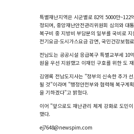
특별재난지역은 시군별로 82억 5000만~122억
정되며, 중앙재난안전관리위원회 심의와 대통령
복구비 중 지방비 부담분의 일부를 국비로 지
전기요금·도시가스요금 감면, 국민건강보험료 
전남도는 공공시설 응급복구 특별교부세 10억 
원을 우선 지원했고 이재민 구호를 위한 도 재해
김영록 전남도지사는 "정부의 신속한 추가 선
될 것"이라며 "행정안전부와 협력해 복구계획
을 기하겠다"고 밝혔다.
이어 "앞으로도 재난관리 체계 강화로 도민이
했다.
ej7648@newspim.com