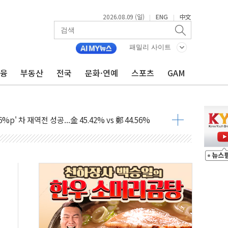
2026.08.09 (일)
ENG
中文
|
|
패밀리 사이트
금융
부동산
전국
문화·연예
스포츠
GAM
투입…고수온 양식장 복구·지원 '총력'
산사태 주의보'...경북도, 호우 피해·통제구간 없어
%p' 차 재역전 성공...金 45.42% vs 鄭 44.56%
·정청래·김민석 당대표 후보
 정청래에 승리...47.75% vs 42.08%
과 발표...김민석 47.75% 정청래 42.08%
표...김민석 45.09% 정청래 43.27% 송영길 11.63%
표...김민석 52.64% 정청래 39.89% 송영길 7.47%
0~8.14)
…공습 한계·탄약 부족 현실화