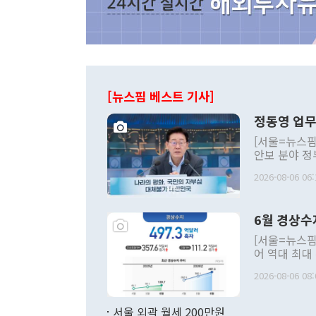
[뉴스핌 베스트 기사]
정동영 업무
[서울=뉴스핌
안보 분야 정
평화공존 발전
2026-08-06 06:
발언 중에는 
언한 것이 있
령은 공개적으
6월 경상수
주의적 희망에
관의 대북 정
[서울=뉴스핌
관 부처 장관
어 역대 최대
관의 무리한 
출 호조로 월
다. [정동영 통일부 장관이 지난달 23일 오후 서울 종로구 정부서울청사에
2026-08-06 08:
료=한국은행] 한국은행이 6일 발표한 '2026년 6월 국제수지(잠정)'에
서 취임 1주년 
면 지난 6월
부 장관 권한
1000만달러
서울 외곽 월세 200만원
발전 구상'을