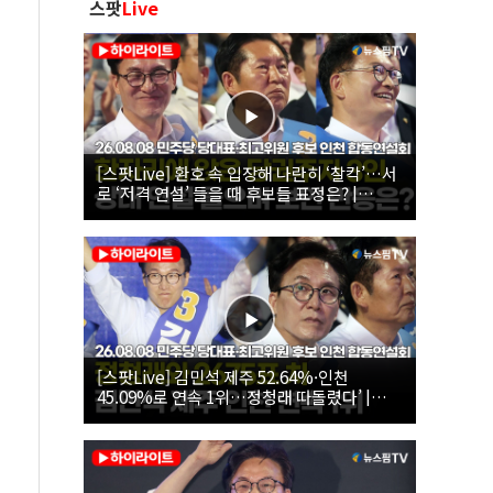
스팟
Live
[스팟Live] 환호 속 입장해 나란히 ‘찰칵’…서
로 ‘저격 연설’ 들을 때 후보들 표정은? |
26.08.08 더불어민주당 당대표·최고위원 후
보 인천 합동연설회
[스팟Live] 김민석 제주 52.64%·인천
45.09%로 연속 1위…정청래 따돌렸다’ |
26.08.08 더불어민주당 당대표·최고위원 후
보 인천 합동연설회