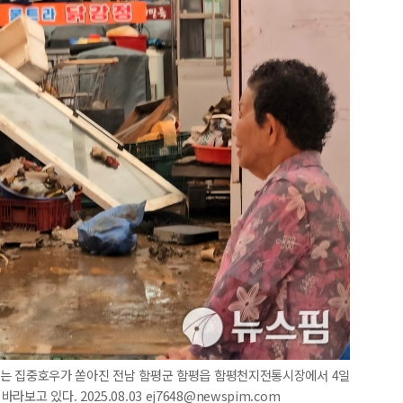
가 넘는 집중호우가 쏟아진 전남 함평군 함평읍 함평천지전통시장에서 4일
고 있다. 2025.08.03 ej7648@newspim.com