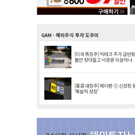
GAM
- 해외주식 투자 도우미
[미국 특징주] 빅테크 주가 급반등..
불안 잦아들고 낙관론 되살아나
[홍콩 대장주] 메이퇀 ③ 신성장
'폭발적 성장'