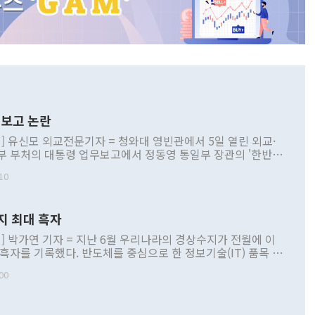
보고 논란
] 유신모 외교전문기자 = 청와대 영빈관에서 5일 열린 외교·
부 부처의 대통령 업무보고에서 정동영 통일부 장관의 '한반도
 구상'과 업무보고 발언이 논란을 빚고 있다. 이날 정 장관의
10
정부 내 조율을 거치지 않은 사안을 정책으로 추진하겠다고 공
는가 하면 사실 관계에 맞지 않은 설명도 있었다. 이재명 대통
로 신중을 기해 달라고 경고했고, 조현 외교부 장관은 '이상
지 최대 흑자
 근거한 비현실적 구상'이라는 비판을 내놨다. 그동안 정 장
책 관련 발언이 물의를 빚은 적은 여러 번 있지만 대통령과 유
] 박가연 기자 = 지난 6월 우리나라의 경상수지가 전월에 이
이 공개적으로 부정적 입장을 표명한 것은 이례적이다. 정 장
 흑자를 기록했다. 반도체를 중심으로 한 정보기술(IT) 품목 수
대북 접근법과 월권을 제어해야 한다는 목소리도 높아지고 있
간 상품수출이 처음으로 1000억달러를 넘어선 영향이다. [자
00
 따르
기자간담회를 하고 있다. [사진=통일부] 2026.07.23 ◆통일
 경상수지는 497억3000만달러 흑자로 집계됐다. 전월(386억
 넘어선 주장 정 장관은 이날 업무보고에서 '한반도 평화공존
)에 이어 두 달 연속 월간 기준 역대 최대 기록을 갈아치웠다.
 설명하면서 이재명 정부 2년차 핵심 과제로 상호 존중·평화