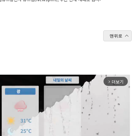
맨위로
더보기
arrow_forward_ios