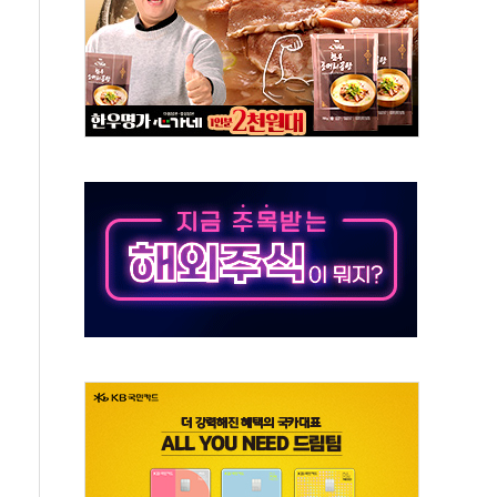
50㎜ 폭우…강원 동해안 강한 비 이어져
 환경미화원 수거차에 치여 사망
동…60대 남성 2명 숨져
보는 일 없게"…'결혼 페널티' 22개 과제 손본다
터보트 전복…1명 사망·1명 실종
의 날 참석..."국제적 시민 연대로 목소리 내야"
 실종 60대 나흘만에 숨진 채 발견
 살해 10대 아들 체포
' 받아친 정청래…제주 연설서 신경전 고조