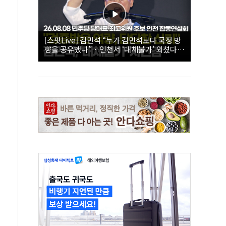
[스팟Live] 김민석 “누가 김민석보다 국정 방
향을 공유했나”…인천서 ‘대체불가’ 외쳤다 |
26.08.08 더불어민주당 당대표·최고위원 후
보 인천 합동연설회