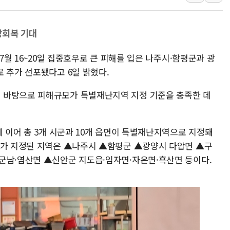
강릉·동해·삼척 시간당 최대 
폐기물 수거하다 참변…60대
상회복 기대
서울 중랑구 주택가서 흉기 난
7월 16~20일 집중호우로 큰 피해를 입은 나주시·함평군과 광
李대통령 "결혼 때문에 손해 
 추가 선포됐다고 6일 밝혔다.
여수 오동도 인근 해상서 모
추미애, '위안부' 피해자 기림
 바탕으로 피해규모가 특별재난지역 지정 기준을 충족한 데
인천 선재도 갯벌서 해루질 중
인천서 말다툼 중 어머니 흉기
에 이어 총 3개 시군과 10개 읍면이 특별재난지역으로 지정돼
'화합' 꺼낸 김민석에 '뻔뻔
추가 지정된 지역은 ▲나주시 ▲함평군 ▲광양시 다압면 ▲구
군남·염산면 ▲신안군 지도읍·임자면·자은면·흑산면 등이다.