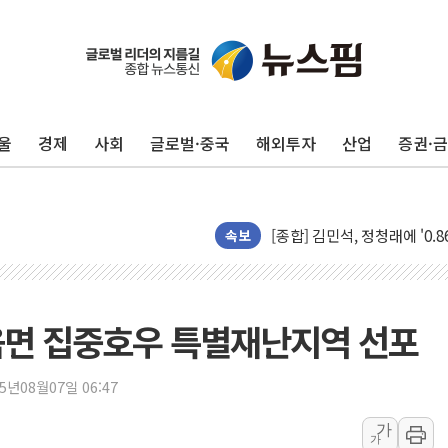
울
경제
사회
글로벌·중국
해외투자
산업
증권·
포항시 재난예산 40억 긴급 
울진·영덕 '호우특보'-포항 '
[종합] 김민석, 정청래에 '0.86
인천 합동연설회 나선 송영길
속보
김민석, 2주차 제주·인천 경선서
인사하는 김민석 당대표 후보
[속보] 민주, 제주·인천 경선 결
 읍면 집중호우 특별재난지역 선포
[속보] 민주, 인천 경선 결과 발
[속보] 민주, 제주 경선 결과 발
25년08월07일 06:47
이번주 국내 주요 금융일정(8.1
가
가
美, 이란전 출구전략 만지작