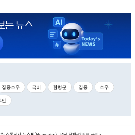
집중호우
국비
함평군
집중
호우
무안
뉴스통신사 뉴스핌(Newspim), 무단 전재-재배포 금지>