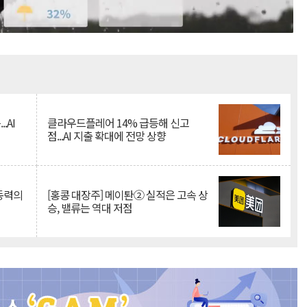
Mute
.AI
클라우드플레어 14% 급등해 신고
점...AI 지출 확대에 전망 상향
 동력의
[홍콩 대장주] 메이퇀② 실적은 고속 상
승, 밸류는 역대 저점