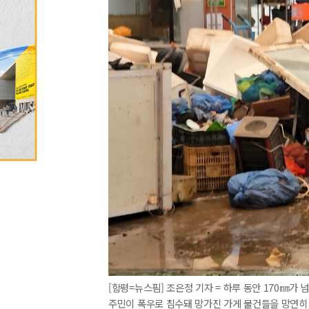
[함평=뉴스핌] 조은정 기자 = 하루 동안 170㎜
주민이 폭우로 침수돼 망가진 가게 물건들을 망연히 바라보