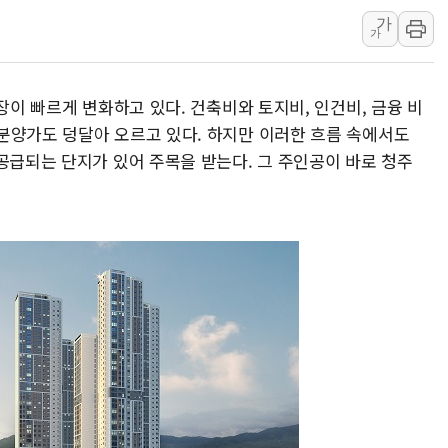
[3보] 북, 원산서 동해로 단거리 탄도
가
가
우크라 드론 전술, 중남미 콜롬비아에
동해해경, 독도 해상서 부유물 감긴 
장이 빠르게 변화하고 있다. 건축비와 토지비, 인건비, 금융 비
주한미군 "오산기지 누출, 백린 아닌 
분양가도 덩달아 오르고 있다. 하지만 이러한 흐름 속에서도
구미 폐염산처리업체서 불 2시간30여
공급되는 단지가 있어 주목을 받는다. 그 주인공이 바로 청주
해군과 함께하는 '불금전파, 송정' 시
강원도 폭염특보 11일째…온열질환·가