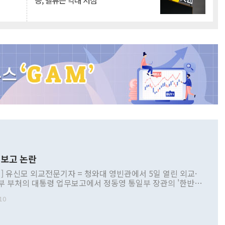
승, 밸류는 역대 저점
보고 논란
] 유신모 외교전문기자 = 청와대 영빈관에서 5일 열린 외교·
부 부처의 대통령 업무보고에서 정동영 통일부 장관의 '한반도
 구상'과 업무보고 발언이 논란을 빚고 있다. 이날 정 장관의
10
정부 내 조율을 거치지 않은 사안을 정책으로 추진하겠다고 공
는가 하면 사실 관계에 맞지 않은 설명도 있었다. 이재명 대통
로 신중을 기해 달라고 경고했고, 조현 외교부 장관은 '이상