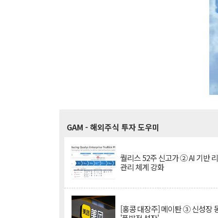
GAM
- 해외주식 투자 도우미
퀄리스 52주 신고가 ② AI 기반 
관리 체계 강화
[홍콩 대장주] 메이퇀 ③ 신성장