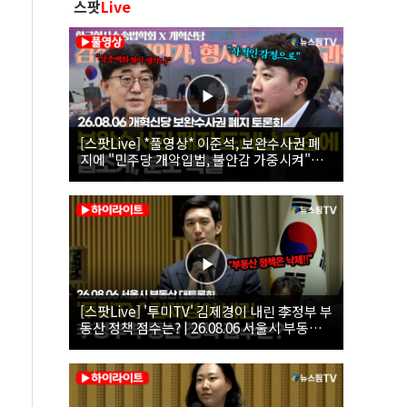
스팟
Live
[스팟Live] *풀영상* 이준석, 보완수사권 폐
지에 "민주당 개악입법, 불안감 가중시켜"｜
26.08.06 개혁신당 보완수사권 폐지 토론회
[스팟Live] '투미TV' 김제경이 내린 李정부 부
동산 정책 점수는? | 26.08.06 서울시 부동산
대토론회