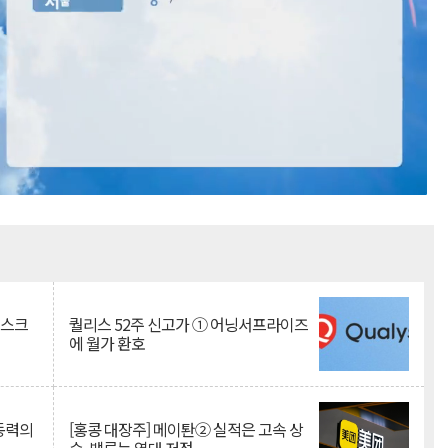
Mute
리스크
퀄리스 52주 신고가 ① 어닝서프라이즈
에 월가 환호
 동력의
[홍콩 대장주] 메이퇀② 실적은 고속 상