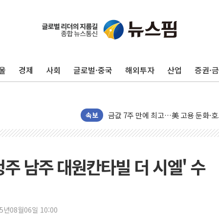
구광모, 내주 실리콘밸리서 젠슨 황 
뉴욕증시 개장 전 특징주...모더나
울
경제
사회
글로벌·중국
해외투자
산업
증권·
김정관 장관 "영업이익 N% 성과급
뉴욕증시 프리뷰, 미 주가선물 AI주
청와대, 북한 단거리 탄도미사일 발사
금값 7주 만에 최고…美 고용 둔화·
속보
[인도증시] 중동 긴장 완화에 실적 호
러, 1인칭시점 드론으로 우크라 민간
[베트남 증시] 지수 하락 속 'DGC
주 남주 대원칸타빌 더 시엘' 수
'월가의 황제' 다이먼 "금융시장 레
양주 섬유염색공장서 화재 1명 중상…
김정관 산업부 장관 "주 52시간 손봐
25년08월06일 10:00
해군 1함대 창설 80주년…지역과 함께