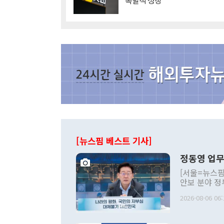
'폭발적 성장'
[뉴스핌 베스트 기사]
정동영 업무
[서울=뉴스핌
안보 분야 정
평화공존 발전
2026-08-06 06:
발언 중에는 
언한 것이 있
령은 공개적으