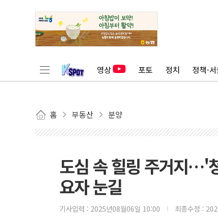
영상
포토
정치
정책·서
홈
부동산
분양
도심 속 힐링 주거지…'청
요자 눈길
기사입력 :
2025년08월06일 10:00
최종수정 :
20