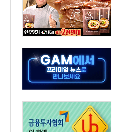
미사일 1발 발사… 올해 10번째·42일 만 도발
 새 안보 위기… 반군·마약카르텔이 습득해 전투 활용
어선 구조
무해한 표면 부식 물질"
분만에 진화...외국인 노동자 숨져
즌2
축 피해 최소화 '총력 대응'