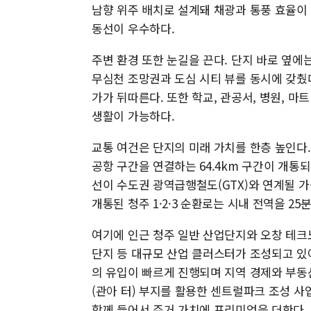
남향 위주 배치로 설계돼 채광과 통풍 효율이
동선이 우수하다.
주변 환경 또한 눈길을 끈다. 단지 바로 옆에
무심천 조망권과 도심 시티 뷰를 동시에 갖췄다
가가 뒤따른다. 또한 학교, 관공서, 병원, 
생활이 가능하다.
교통 여건은 단지의 미래 가치를 한층 높인다. 
공항 구간을 연결하는 64.4km 구간이 개통되
선이 수도권 광역급행철도(GTX)와 연계될 
개통된 청주 1·2·3 순환로는 시내 전역을 2
여기에 인근 청주 일반 산업단지와 오창 테크
단지 등 대규모 산업 클러스터가 조성되고 있어
의 유입이 빠르게 진행되며 지역 경제와 부동
(관아 터) 부지를 활용한 센트럴파크 조성 사
함께 들어서 주거 가치에 프리미엄을 더한다.