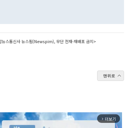
뉴스통신사 뉴스핌(Newspim), 무단 전재-재배포 금지>
맨위로
더보기
arrow_forward_ios