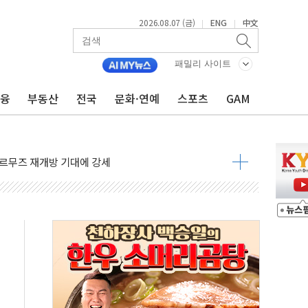
2026.08.07 (금)
ENG
中文
|
|
재회…로봇·AI 데이터센터·모빌리티 구체화
패밀리 사이트
·아이온큐·도어대시↑ VS 샌디스크·피그마·앱러빈↓
금융
부동산
전국
문화·연예
스포츠
GAM
 반대…상법·자본시장법 개정 논의"
 차익실현 속 혼조세...웨스턴디지털·샌디스크↓
에 긴급 안보 점검회의
호르무즈 재개방 기대에 강세
조까지, 상승...호실적 보고 기업 상승세 뚜렷
인 '사파리' 공격… 시민들 공포감 극대화 전략
' 임시 주총 기대감에 홀로 상한가…마진 잔액은 사상 최고
버리지 위험수위…숨은 차입이 더 큰 변수"
대응 1단계 진압 중
야, 경쟁상대 中과 비교해야"
하는 '선봉'의 대민 봉사