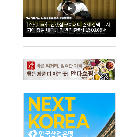
[스팟Live] "전셋집 구하려다 월세 선택"...사
회에 첫발 내디딘 청년의 한탄 | 26.08.06 서울
시 부동산 대토론회