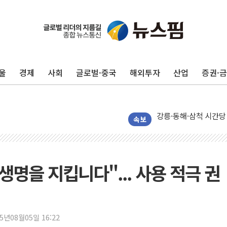
울
경제
사회
글로벌·중국
해외투자
산업
증권·
美, 이란전 출구전략 
강릉·동해·삼척 시간당
폐기물 수거하다 참변
속보
서울 중랑구 주택가서 
李대통령 "결혼 때문에 
여수 오동도 인근 해상
생명을 지킵니다"... 사용 적극 권
추미애, '위안부' 피해
인천 선재도 갯벌서 해루
인천서 말다툼 중 어머니
25년08월05일 16:22
'화합' 꺼낸 김민석에