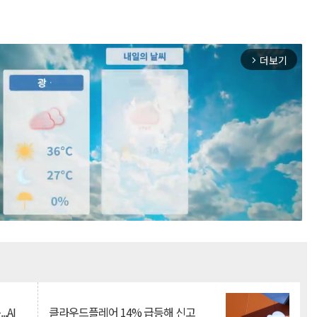
더보기
arrow_forward_ios
Mute
.AI
클라우드플레어 14% 급등해 신고