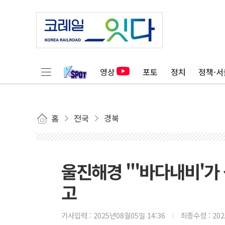
영상
포토
정치
정책·서
홈
전국
경북
울진해경 "'바다내비'가 
고
기사입력 :
2025년08월05일 14:36
최종수정 :
20