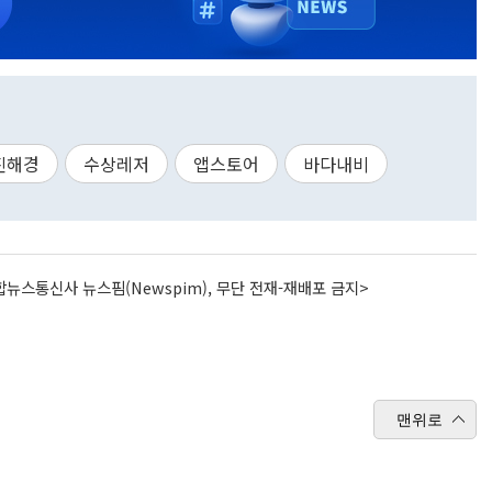
진해경
수상레저
앱스토어
바다내비
뉴스통신사 뉴스핌(Newspim), 무단 전재-재배포 금지>
맨위로