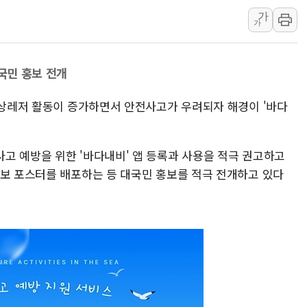
가
李대통령, ISA 개편 
가
동해중부 전 해상 풍랑
연일 폭염에 온열질환 
대국민 홍보 전개
中 전방위 아파트 부양
인제 용대리 계곡서 수
 수상레저 활동이 증가하면서 안전사고가 우려되자 해경이 '바다
동해시, 11~14일 '
강원 중·남부 동해안 
고 예방을 위한 '바다내비' 앱 등록과 사용을 적극 권고하고
청양 밭에서 일하던 9
홍보 포스터를 배포하는 등 대국민 홍보를 적극 전개하고 있다
폭염에 車 운전면허 기
李대통령, 'ISA·주가