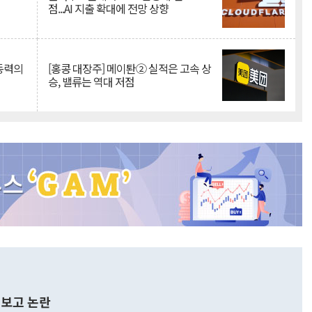
점...AI 지출 확대에 전망 상향
 동력의
[홍콩 대장주] 메이퇀② 실적은 고속 상
승, 밸류는 역대 저점
보고 논란