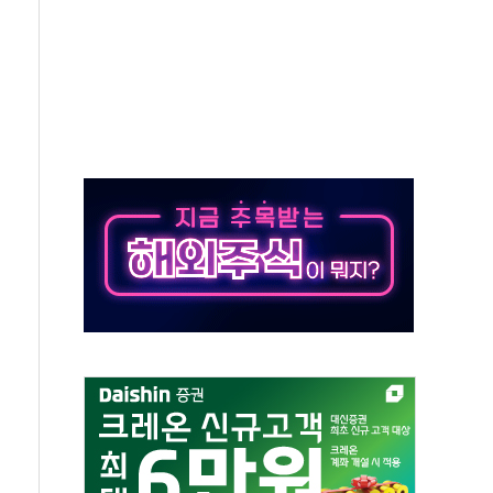
재검토 지시…與 "적극 환영"·野 "졸속 국정"
주의보…10일까지 최대 3.5m 높은 물결
사망 23명…정부, 비상대응기구 가동
, 수도 베이징도 부동산 규제 철폐
위 상승으로 피서객 7명 고립…전원 구조
별똥별 멍' 운영…페르세우스 유성우 관측
시간당 50mm 이상 폭우…호우경보 발효
0대 숨져…온열질환 여부 조사
능시험 오전 집중 편성…체감온도 38도 넘으면 중단
누르기 방지법' 전면 재검토 지시