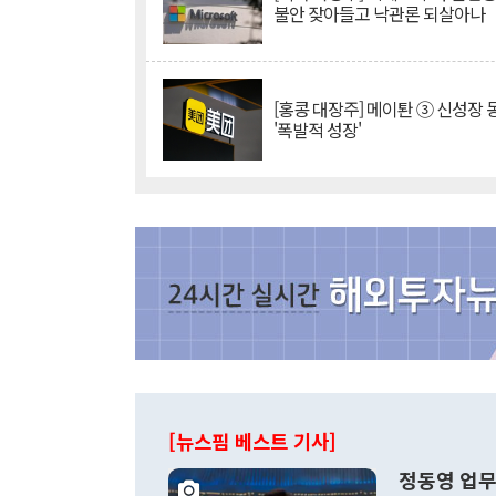
불안 잦아들고 낙관론 되살아나
[홍콩 대장주] 메이퇀 ③ 신성장
'폭발적 성장'
[뉴스핌 베스트 기사]
정동영 업무