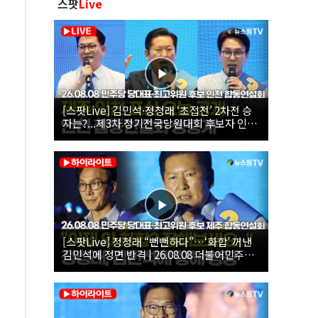
스팟
Live
[스팟Live] 김민석·정청래 ‘초접전’ 2차전 승
자는?...제3차 정기전국당원대회 후보자 인천
합동연설회 생중계 | 26.08.08
[스팟Live] 정청래 “뻔뻔하다”…‘화합’ 꺼낸
김민석에 정면 반격 | 26.08.08 더불어민주당
당대표·최고위원 후보 제주 합동연설회