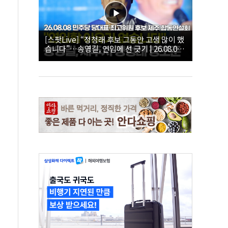
[스팟Live] “정청래 후보 그동안 고생 많이 했
습니다”…송영길, 연임에 선 긋기 | 26.08.08
더불어민주당 당대표·최고위원 후보 제주 합
동연설회