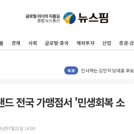
포항시 재난예산 40억 긴급 
울진·영덕 '호우특보'-포항 '
울
경제
사회
글로벌·중국
해외투자
산업
증권·
[종합] 김민석, 정청래에 '0.86
인천 합동연설회 나선 송영길
김민석, 2주차 제주·인천 경선서
인사하는 김민석 당대표 후보
속보
[속보] 민주, 제주·인천 경선 결
[속보] 민주, 인천 경선 결과 발
[속보] 민주, 제주 경선 결과 발
랜드 전국 가맹점서 '민생회복 소
이번주 국내 주요 금융일정(8.1
美, 이란전 출구전략 만지작
강릉·동해·삼척 시간당 최대 
25년07월21일 14:00
폐기물 수거하다 참변…60대