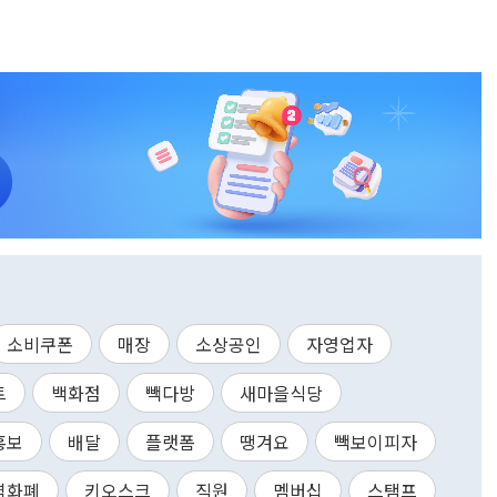
소비쿠폰
매장
소상공인
자영업자
트
백화점
빽다방
새마을식당
홍보
배달
플랫폼
땡겨요
빽보이피자
역화폐
키오스크
직원
멤버십
스탬프