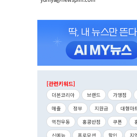
[관련키워드]
더본코리아
브랜드
가맹점
매출
정부
지원금
대형마
역전우동
홍콩반점
쿠폰
신메뉴
프로모션
할인
지