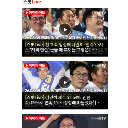
스팟
Live
[스팟Live] 환호 속 입장해 나란히 ‘찰칵’…서
로 ‘저격 연설’ 들을 때 후보들 표정은? |
26.08.08 더불어민주당 당대표·최고위원 후
보 인천 합동연설회
[스팟Live] 김민석 제주 52.64%·인천
45.09%로 연속 1위…정청래 따돌렸다’ |
26.08.08 더불어민주당 당대표·최고위원 후
보 인천 합동연설회