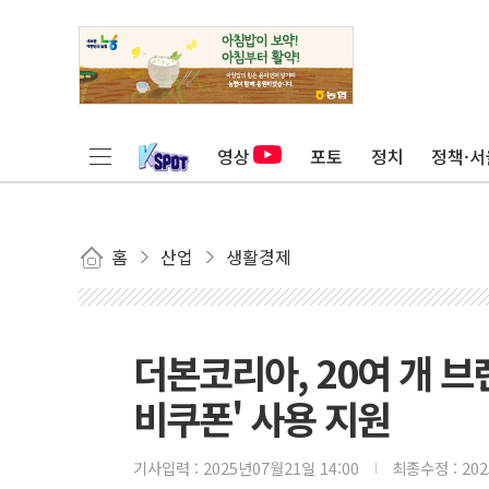
영상
포토
정치
정책·서
홈
산업
생활경제
더본코리아, 20여 개 브
비쿠폰' 사용 지원
기사입력 :
2025년07월21일 14:00
최종수정 :
20