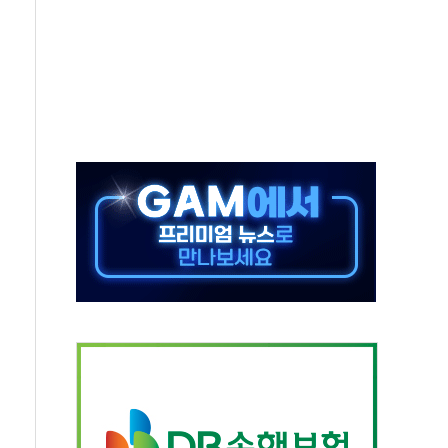
동…60대 남성 2명 숨져
보는 일 없게"…'결혼 페널티' 22개 과제 손본다
터보트 전복…1명 사망·1명 실종
의 날 참석..."국제적 시민 연대로 목소리 내야"
 실종 60대 나흘만에 숨진 채 발견
 살해 10대 아들 체포
' 받아친 정청래…제주 연설서 신경전 고조