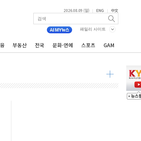
2026.08.09 (일)
ENG
中文
|
|
투입…고수온 양식장 복구·지원 '총력'
패밀리 사이트
산사태 주의보'...경북도, 호우 피해·통제구간 없어
금융
부동산
전국
문화·연예
스포츠
GAM
%p' 차 재역전 성공...金 45.42% vs 鄭 44.56%
·정청래·김민석 당대표 후보
 정청래에 승리...47.75% vs 42.08%
과 발표...김민석 47.75% 정청래 42.08%
표...김민석 45.09% 정청래 43.27% 송영길 11.63%
표...김민석 52.64% 정청래 39.89% 송영길 7.47%
0~8.14)
…공습 한계·탄약 부족 현실화
50㎜ 폭우…강원 동해안 강한 비 이어져
 환경미화원 수거차에 치여 사망