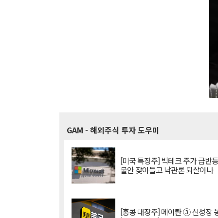
GAM
- 해외주식 투자 도우미
[미국 특징주] 빅테크 주가 급반등..
불안 잦아들고 낙관론 되살아나
[홍콩 대장주] 메이퇀 ③ 신성장