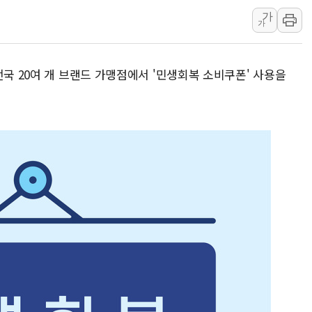
서울 중랑구 주택가서 흉기 난
가
가
李대통령 "결혼 때문에 손해 
여수 오동도 인근 해상서 모
전국 20여 개 브랜드 가맹점에서 '민생회복 소비쿠폰' 사용을
추미애, '위안부' 피해자 기림
인천 선재도 갯벌서 해루질 중
인천서 말다툼 중 어머니 흉기
'화합' 꺼낸 김민석에 '뻔뻔