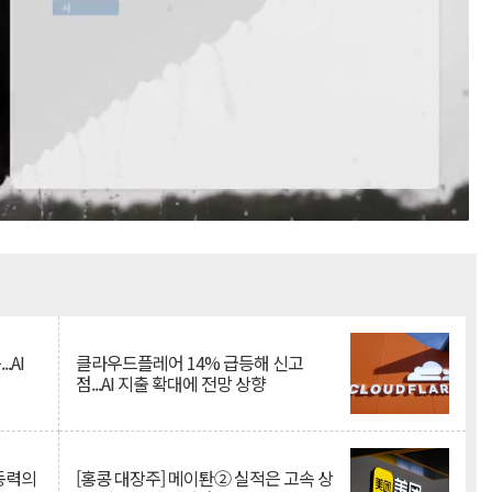
Mute
.AI
클라우드플레어 14% 급등해 신고
점...AI 지출 확대에 전망 상향
 동력의
[홍콩 대장주] 메이퇀② 실적은 고속 상