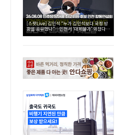
[스팟Live] 김민석 “누가 김민석보다 국정 방
향을 공유했나”…인천서 ‘대체불가’ 외쳤다 |
26.08.08 더불어민주당 당대표·최고위원 후
보 인천 합동연설회