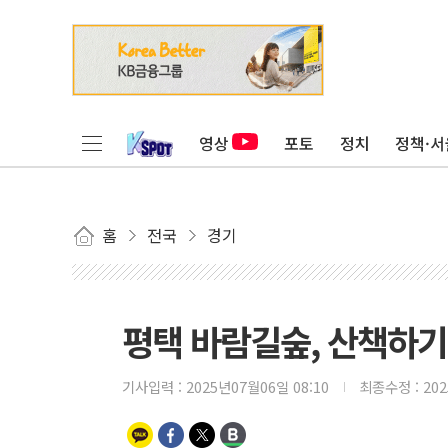
영상
포토
정치
정책·서
홈
전국
경기
평택 바람길숲, 산책하기
기사입력 :
2025년07월06일 08:10
최종수정 :
20