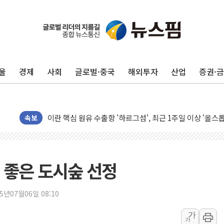
유럽증시, 美 고용 예상 밖 부진에 연준 금리 인상 가능성 
미 연준 매파 기세 꺾이나…고용 감소에 9월 동결 전망 우
[종합] 이슬람 수니파 3국, '공동방위협정' 체결… 이스라
울
경제
사회
글로벌·중국
해외투자
산업
증권·
트럼프, 백신·자폐증 행정명령 검토…"이르면 다음 주"
美 항소법원, 백악관 무도회장 공사 중단 명령…트럼프 제
이란 핵심 원유 수출항 '하르그섬', 최근 1주일 이상 '올스
美 고용 쇼크에 엔화 장중 급등…시장은 "또 개입했나" 촉
속보
[AI MY 뉴스] 뉴욕 반도체주 프리뷰...美 고용 쇼크에 반도
뉴욕증시 프리뷰, 美 고용 쇼크에 금리 인상 우려 후퇴…나
[종합] 美 7월 고용 2만3000명 감소 '쇼크'…9월 금리 인
 좋은 도시숲 선정
[사진] 이슬람 수니파 3개국, 공동방위협정 체결
뉴욕증시 개장 전 특징주...아틀라시안·클라우드플레어
25년07월06일 08:10
보훈부, 미 DPAA와 MOU… "6·25 미군 실종자 7359명
가
가
트럼프 "금리 내려야"…파월 때와 달리 워시엔 톤 낮춰