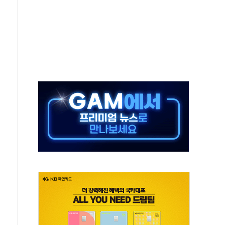
중 완화 전환점"
적 공급 확대·속도전 총력"
 급등
않아"