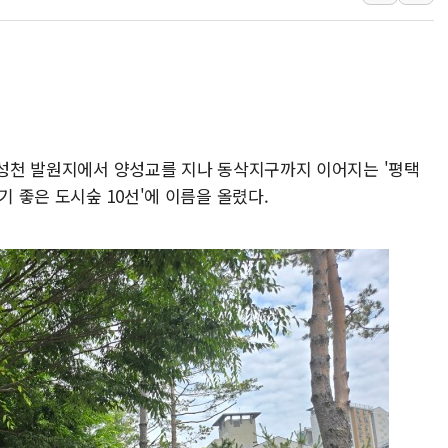
특정 정치인 측근 포항시 정책특보 내정설...포항시 '시끌'
李 "해남 태양광, 대한민국 다음 100년 밑거름…수도권 집
李 대통령, '6시간 마라톤 부동산 2차 회의' 주재… "전폭
트럼프, 中 겨냥 폴리실리콘 관세 15% 부과…美 태양광주
[사진] 빈살만과 에르도안의 만남
 안성천 발원지에서 양성교를 지나 동삭지구까지 이어지는 '평택
이란와이어 "이란 최고지도자 위독…곧 사망해도 놀랍지 
기 좋은 도시숲 10선'에 이름을 올렸다.