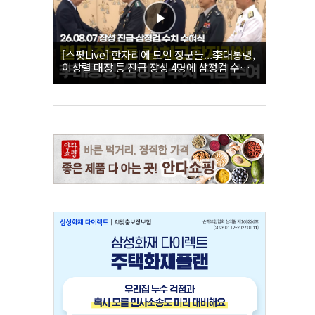
[스팟Live] 한자리에 모인 장군들...李대통령,
이상렬 대장 등 진급 장성 4명에 삼정검 수치
직접 수여｜26.08.07 장성 진급·삼정검 수치
수여식