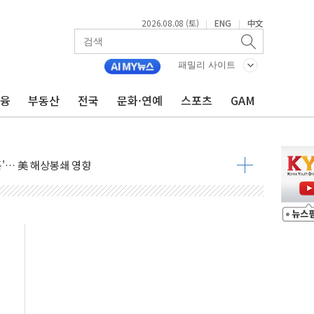
2026.08.08 (토)
ENG
中文
|
|
낮아지며 상승… STOXX 600 지수는 나흘 연속 최고치
세
패밀리 사이트
엘·이란 위협에 맞설 자체 억지력 강화
금융
부동산
전국
문화·연예
스포츠
GAM
동
톱'… 美 해상봉쇄 영향
각
체주 '활짝'
스닥 선물 1%대 상승
상 기대 후퇴
·태양광주↑ VS 트레이드데스크·웬디스↓
 끝까지 찾겠다"