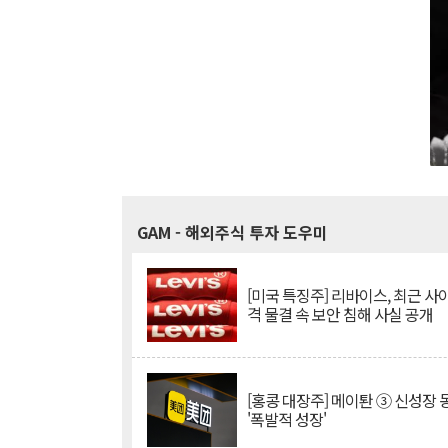
GAM
- 해외주식 투자 도우미
[미국 특징주] 리바이스, 최근 사
격 물결 속 보안 침해 사실 공개
[홍콩 대장주] 메이퇀 ③ 신성장
'폭발적 성장'