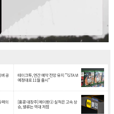
Mute
이버 공
테이크투, 연간 예약 전망 유지 "'GTA VI
예정대로 11월 출시"
 동력의
[홍콩 대장주] 메이퇀② 실적은 고속 상
승, 밸류는 역대 저점