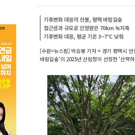
기후변화 대응의 선봉, 평택 바람길숲
접근성과 규모로 인정받은 70km 녹지축
기후변화 대응, 평균 기온 3~7℃ 낮춰
[수원=뉴스핌] 박승봉 기자 = 경기 평택시
바람길숲'이 2025년 산림청이 선정한 '산책하