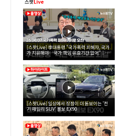
스팟
Live
[스팟Live] 李대통령 "국가폭력 피해자, 국가
가 치유해야…국가 책임 유효기간 없어"｜
26.08.07 국가폭력 피해자 위로 오찬
[스팟Live] 일상에서 장점이 더 돋보이는 '전
기 패밀리 SUV' 볼보 EX90