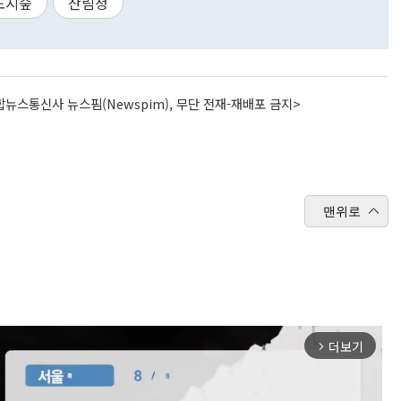
도시숲
산림청
뉴스통신사 뉴스핌(Newspim), 무단 전재-재배포 금지>
맨위로
더보기
arrow_forward_ios