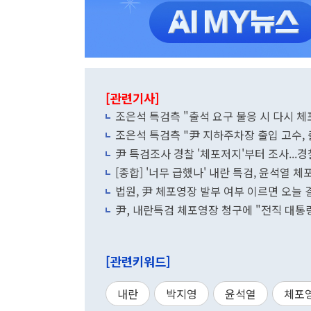
[관련기사]
조은석 특검측 "출석 요구 불응 시 다시 체
조은석 특검측 "尹 지하주차장 출입 고수,
尹 특검조사 경찰 '체포저지'부터 조사...경
[종합] '너무 급했나' 내란 특검, 윤석열 체
법원, 尹 체포영장 발부 여부 이르면 오늘 
尹, 내란특검 체포영장 청구에 "전직 대통령
[관련키워드]
내란
박지영
윤석열
체포