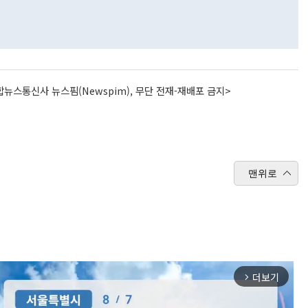
뉴스통신사 뉴스핌(Newspim), 무단 전재-재배포 금지>
맨위로
더보기
arrow_forward_ios