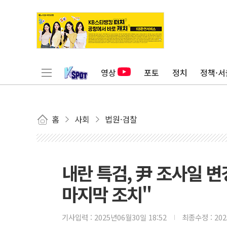
영상
포토
정치
정책·서
홈
사회
법원·검찰
내란 특검, 尹 조사일 
마지막 조치"
기사입력 :
2025년06월30일 18:52
최종수정 :
20