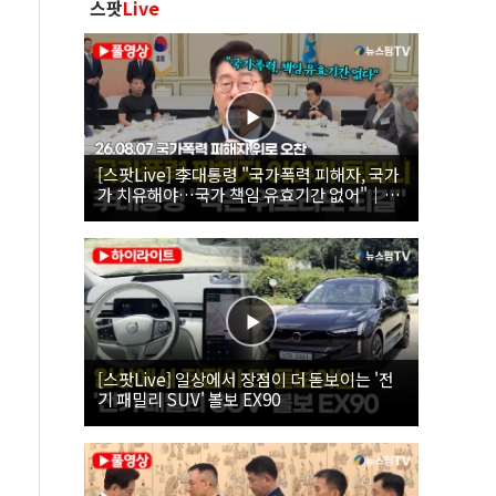
스팟
Live
[스팟Live] 李대통령 "국가폭력 피해자, 국가
가 치유해야…국가 책임 유효기간 없어"｜
26.08.07 국가폭력 피해자 위로 오찬
[스팟Live] 일상에서 장점이 더 돋보이는 '전
기 패밀리 SUV' 볼보 EX90