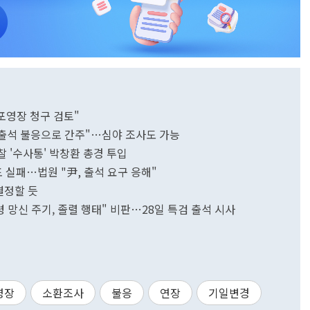
포영장 청구 검토"
 출석 불응으로 간주"…심야 조사도 가능
찰 '수사통' 박창환 총경 투입
포 실패…법원 "尹, 출석 요구 응해"
결정할 듯
 망신 주기, 졸렬 행태" 비판…28일 특검 출석 시사
영장
소환조사
불응
연장
기일변경