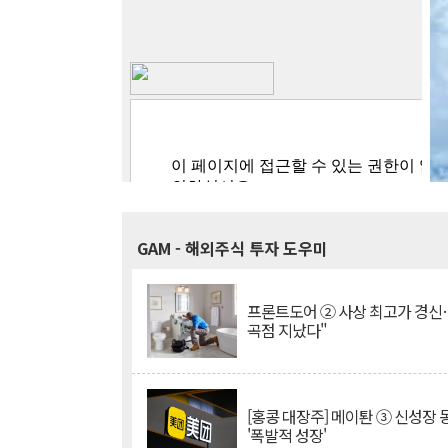
GAM
- 해외주식 투자 도우미
프론트도어 ② 사상 최고가 경신
곡점 지났다"
[홍콩 대장주] 메이퇀 ③ 신성장
'폭발적 성장'