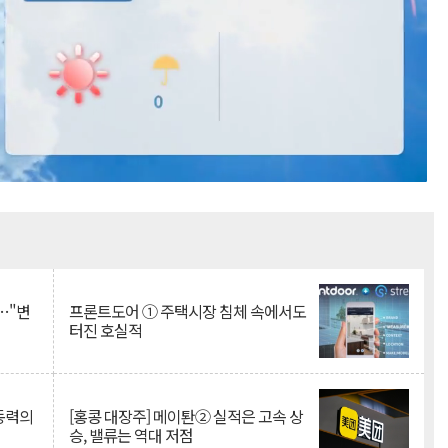
Mute
…"변
프론트도어 ① 주택시장 침체 속에서도
터진 호실적
 동력의
[홍콩 대장주] 메이퇀② 실적은 고속 상
승, 밸류는 역대 저점