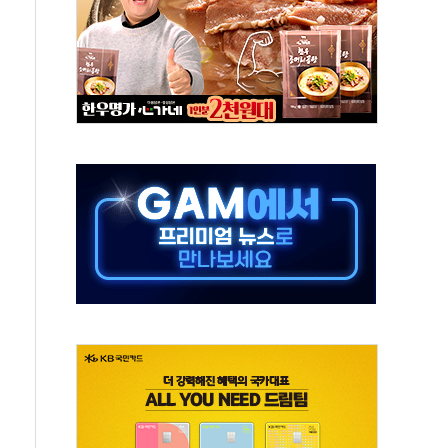
름…수도권 집중 완화 전환점"
 주재… "전폭적 공급 확대·속도전 총력"
…美 태양광주 급등
해도 놀랍지 않아"
태양광 착공…여의도 1.6배 규모