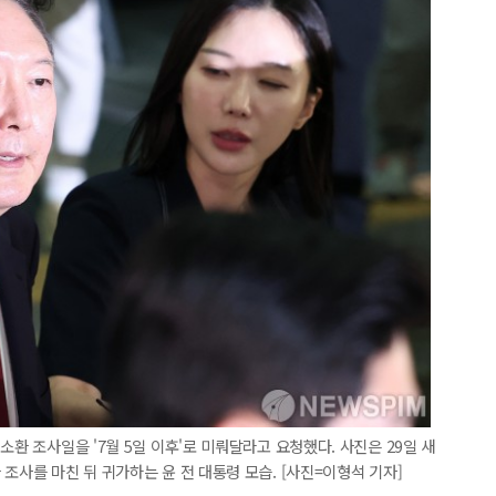
소환 조사일을 '7월 5일 이후'로 미뤄달라고 요청했다. 사진은 29일 새
조사를 마친 뒤 귀가하는 윤 전 대통령 모습. [사진=이형석 기자]