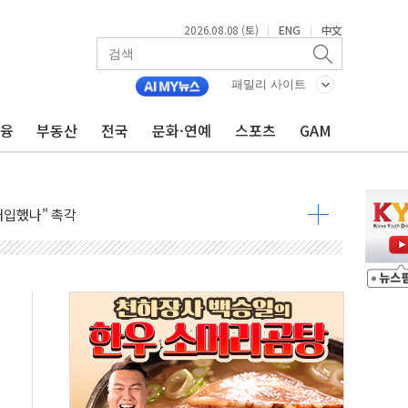
2026.08.08 (토)
ENG
中文
|
|
동결 전망 우세
체결… 이스라엘·이란 위협에 맞설 자체 억지력 강화
패밀리 사이트
 다음 주"
금융
부동산
전국
문화·연예
스포츠
GAM
령…트럼프 제동
 이상 '올스톱'… 美 해상봉쇄 영향
개입했나" 촉각
용 쇼크에 반도체주 '활짝'
우려 후퇴…나스닥 선물 1%대 상승
…9월 금리 인상 기대 후퇴
체결
라우드플레어·태양광주↑ VS 트레이드데스크·웬디스↓
종자 7359명 끝까지 찾겠다"
 톤 낮춰
항시 '시끌'