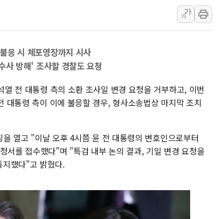
가
李 "해남 태양광, 대한민국 다음 100년 밑거
가
李 대통령, '6시간 마라톤 부동산 2차 회의'
트럼프, 中 겨냥 폴리실리콘 관세 15% 부과
"…불응 시 체포영장까지 시사
[사진] 빈살만과 에르도안의 만남
'수사 방해' 조사할 경찰도 요청
이란와이어 "이란 최고지도자 위독…곧 사망
남동발전, 해남군에 국내 최대 규모 400MW 
윤석열 전 대통령 측의 소환 조사일 변경 요청을 거부하고, 이번
 전 대통령 측이 이에 불응할 경우, 형사소송법상 마지막 조치
리핑을 열고 "이날 오후 4시쯤 윤 전 대통령의 변호인으로부터
청서를 접수했다"며 "특검 내부 논의 결과, 기일 변경 요청을
통지했다"고 밝혔다.