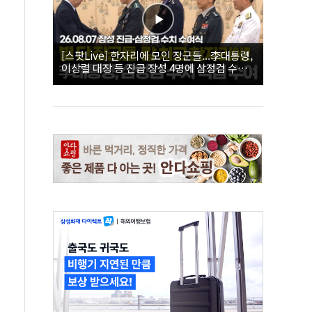
[스팟Live] 한자리에 모인 장군들...李대통령,
이상렬 대장 등 진급 장성 4명에 삼정검 수치
직접 수여｜26.08.07 장성 진급·삼정검 수치
수여식