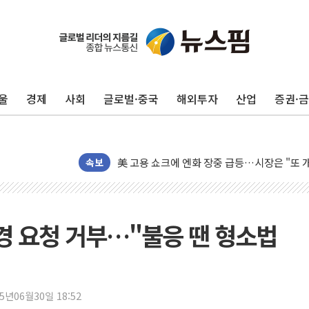
미 연준 매파 기세 꺾이나…고용 감소에 9월 
[종합] 이슬람 수니파 3국, '공동방위협정' 
트럼프, 백신·자폐증 행정명령 검토…"이르면
울
경제
사회
글로벌·중국
해외투자
산업
증권·
美 항소법원, 백악관 무도회장 공사 중단 명
이란 핵심 원유 수출항 '하르그섬', 최근 1주일
美 고용 쇼크에 엔화 장중 급등…시장은 "또 
[AI MY 뉴스] 뉴욕 반도체주 프리뷰...美 고
속보
뉴욕증시 프리뷰, 美 고용 쇼크에 금리 인상 
[종합] 美 7월 고용 2만3000명 감소 '쇼크'
[사진] 이슬람 수니파 3개국, 공동방위협정 
변경 요청 거부…"불응 땐 형소법
뉴욕증시 개장 전 특징주...아틀라시안·클
보훈부, 미 DPAA와 MOU… "6·25 미군 실
트럼프 "금리 내려야"…파월 때와 달리 워시엔
25년06월30일 18:52
특정 정치인 측근 포항시 정책특보 내정설...포