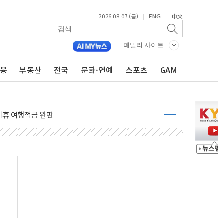
2026.08.07 (금)
ENG
中文
|
|
 4중 추돌…1명 심정지·5명 부상
진화 중...진화헬기 3대 투입
패밀리 사이트
전 사단장 항소심도 징역 3년
금융
부동산
전국
문화·연예
스포츠
GAM
출 첫 2000억원 돌파
4000억 금융 지원
제휴 여행적금 완판
 영업 재개...장바구니에 홈플러스 담아달라" 호소
FO, 금융지주 포용금융 조직개편 신호탄
감사 무마' 유병호 구속 기소
 하락…내린 종목이 두 배 넘어
위…김성환 기후부 장관 "예측범위 벗어나도 즉시대응"
예측"…건설연, AI 위험기상 기술 개발
·인증제도 개선 수혜 기대"
져…대전서 50대 일용직 추락 사망