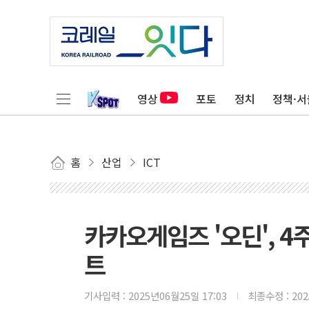
영상
포토
정치
정책·서
홈
산업
ICT
카카오게임즈 '오딘', 4
트
기사입력 :
2025년06월25일 17:03
최종수정 :
20