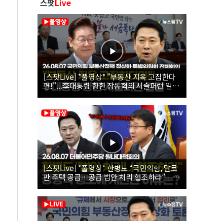
스팟
Live
[스팟Live] *풀영상* "부동산 지옥 고집한다
면!"...李대통령 향한 장동혁의 서슬퍼런 일갈
| 26.08.07 국민의힘 부동산정책 정상화 특별
위원회 전체회의
[스팟Live] *풀영상* 한병도 “국민의힘, 말로
만 주택 공급…공급 법안 처리 협조하라”｜
26.08.07 더불어민주당 원내대책회의