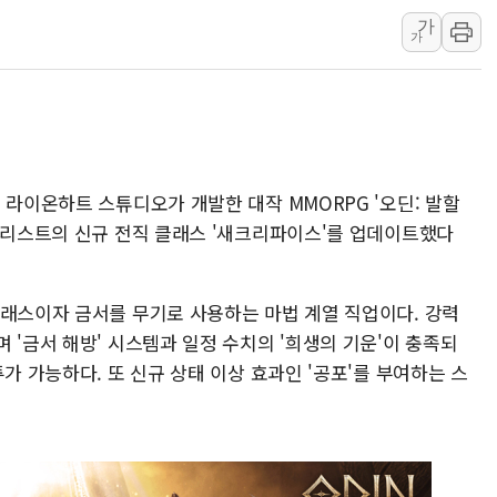
가
장동혁 "규제와 대출 풀
가
[속보] 종합특검, '尹 관
AI에 승부 건 네이버…내
日, 4~6월 105조원 환시 
오렌지플래닛 창업재단, 
경찰, '300억대 사기 혐
 라이온하트 스튜디오가 개발한 대작 MMORPG '오딘: 발할
 프리스트의 신규 전직 클래스 '새크리파이스'를 업데이트했다
클래스이자 금서를 무기로 사용하는 마법 계열 직업이다. 강력
 '금서 해방' 시스템과 일정 수치의 '희생의 기운'이 충족되
가 가능하다. 또 신규 상태 이상 효과인 '공포'를 부여하는 스