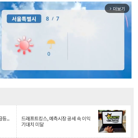
더보기
arrow_forward_ios
Mute
등...
드래프트킹스, 예측시장 공세 속 이익
기대치 미달