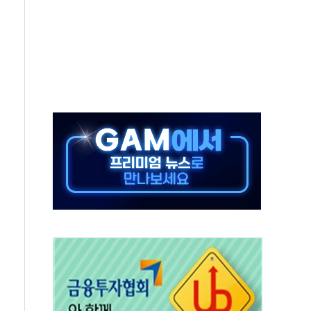
고 재개발·재건축 촉진하는 것이 부동산 정상화"
저 이전 감사 무마' 유병호 감사위원 구속 기소
년 AI 팩토리 매출 본격화
개입...4월 말 '56조원' 사상 최대
스타트업 지원 프로그램 성료
의' 차가원 대표 구속 송치