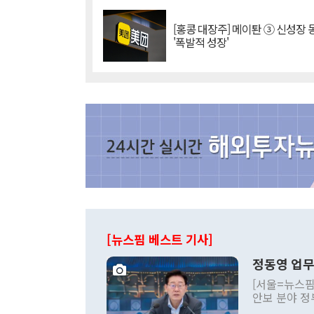
[홍콩 대장주] 메이퇀 ③ 신성장
'폭발적 성장'
[뉴스핌 베스트 기사]
정동영 업무
[서울=뉴스핌
안보 분야 정
평화공존 발전