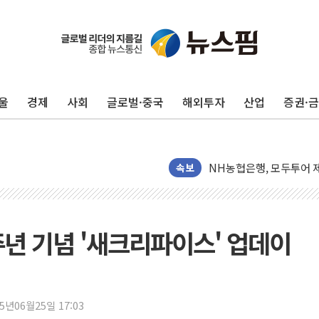
전남광주 화정역 인근 도로
청도 문수리 야산서 산불 
'해병 순직 책임' 임성근 
울
경제
사회
글로벌·중국
해외투자
산업
증권·
헥토이노베이션, 상반기 매
우리은행, 고창해상풍력에 
NH농협은행, 모두투어 
민병덕 "오늘 67개 점포
속보
하나금융이 쏘아 올린 CI
종합특검, '尹 관저 이전 
코스피·코스닥 오전 동반
주년 기념 '새크리파이스' 업데이
'입추'인데 연일 찜통더
"최대 2시간 앞서 침수 
유니슨 "국내생산세액공제
25년06월25일 17:03
창호 교체하다 난간 무너