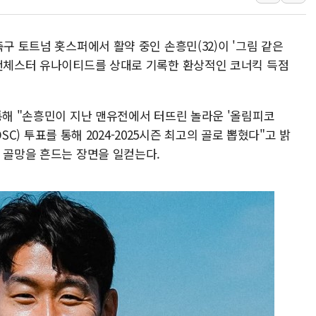
홈플러스發 대형마트 판매,
윤준병·이해민 의원, '정부
축구 토트넘 홋스퍼에서 활약 중인 손흥민(32)이 '그림 같은
'호우·산사태 주의보' 울진 
 맨체스터 유나이티드를 상대로 기록한 환상적인 코너킥 득점
여야, 황희 '버스 하우스' 공
풀무원재단, '국제과학연극제
통해 "손흥민이 지난 맨유전에서 터뜨린 놀라운 '올림피코
현대그린푸드 '텍사스로드하
OSC) 투표를 통해 2024-2025시즌 최고의 골로 뽑혔다"고 밝
與 "세제개편안 8월 말 당
 골망을 흔드는 장면을 일컫는다.