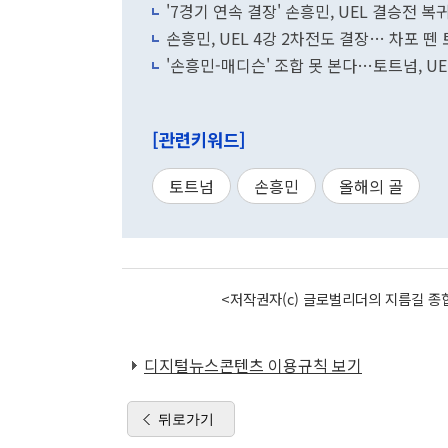
'7경기 연속 결장' 손흥민, UEL 결승전 
손흥민, UEL 4강 2차전도 결장… 차포 뗀
'손흥민-매디슨' 조합 못 본다…토트넘, UE
[관련키워드]
토트넘
손흥민
올해의 골
<저작권자(c) 글로벌리더의 지름길 종합
디지털뉴스콘텐츠 이용규칙 보기
뒤로가기