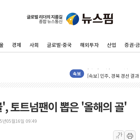
[종합] 김민석, 정청래에 누적 '
민주당 경북도당위원장에 오중
울
경제
사회
글로벌·중국
해외투자
산업
증권·
인천서 말다툼 중 어머니 살
김민석, 강원·대구·경북 경선서
[속보] 민주, 강원·대구·경북 
[속보] 민주, 경북 경선 결과 
속보
[속보] 민주, 대구 경선 결과 
[속보] 민주, 강원 경선 결과 
정재헌 CEO, SKT 장기고
', 토트넘팬이 뽑은 '올해의 골'
최태원, 노소영에 9440억
하나금융, 명동 소상공인에 
25년05월16일 09:49
인천시 광복절 현수막 '태
가
가
병무청, 보충역 전면 손질…