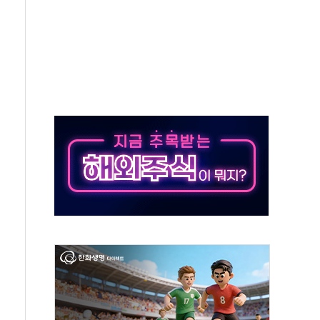
 역대 최대폭 감소한 9.4%↓…유통업계 양극화 심화
 특사'로 콜롬비아 대통령 취임식 참석
시간당 30mm 강한 비...호우 피해 없어
방…野 "청년 우롱 기괴" vs 與 "송구한 해프닝"
 2026'서 어린이 과학연극 2편 수상
우스' 잠실점, 직장인 핫플레이스로 부상
정 조율 완료…초고가·비거주 1주택 등 여론 수렴"