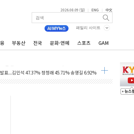
2026.08.09 (일)
ENG
中文
|
|
1.48%p' 차 선두 유지...金 46.01% vs 鄭 44.53%
패밀리 사이트
기 당선...합산득표율 68.63%
금융
부동산
전국
문화·연예
스포츠
GAM
해 10대 구속…범행 후 반려견도 죽여
 정청래에 승리…金 48.54% vs 鄭 44.40%
경선 결과...김민석 48.54% 정청래 44.40%
발표...김민석 47.37% 정청래 45.71% 송영길 6.92%
발표...정청래 47.82% 김민석 46.35% 송영길 5.83%
발표...김민석 50.30% 정청래 41.94% 송영길 7.76%
객 400명 맞이…"마음 잇는 시간 되길"
 지급 확정되나…재상고 앞두고 막판 셈법
'행복상자' 전달
극기 거꾸로' 논란…이틀만에 철거
 예술·체육요원 최대 33% 감축