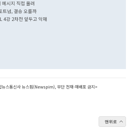
복귀 메시지 직접 올려
 토트넘, 결승 오를까
L 4강 2차전 앞두고 악재
뉴스통신사 뉴스핌(Newspim), 무단 전재-재배포 금지>
맨위로