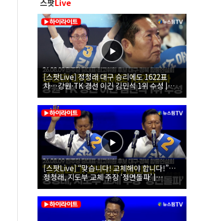
스팟
Live
[스팟Live] 정청래 대구 승리에도 1622표
차…강원·TK 경선 이긴 김민석 1위 수성 |
26.08.09 더불어민주당 당대표·최고위원 후
보 대구·경북 합동연설회
[스팟Live] “맞습니다! 교체해야 합니다!”…
정청래, 지도부 교체 주장 ‘정면돌파’ |
26.08.09 더불어민주당 당대표·최고위원 후
보 대구·경북 합동연설회