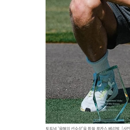
토트넘 '올해의 선수상'을 휩쓸 루카스 베리발. [사