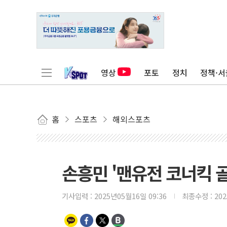
영상
포토
정치
정책·서
홈
스포츠
해외스포츠
손흥민 '맨유전 코너킥 골
기사입력 :
2025년05월16일 09:36
최종수정 :
20