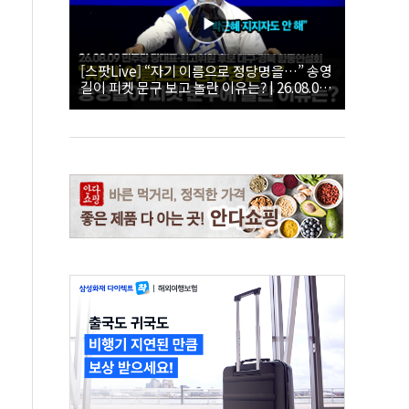
[스팟Live] “자기 이름으로 정당명을…” 송영
길이 피켓 문구 보고 놀란 이유는? | 26.08.09
더불어민주당 당대표·최고위원 후보 대구·경
북 합동연설회