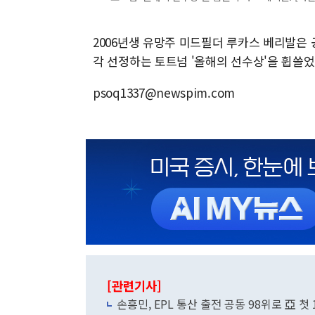
2006년생 유망주 미드필더 루카스 베리발은 
각 선정하는 토트넘 '올해의 선수상'을 휩쓸었
psoq1337@newspim.com
[관련기사]
손흥민, EPL 통산 출전 공동 98위로 亞 첫