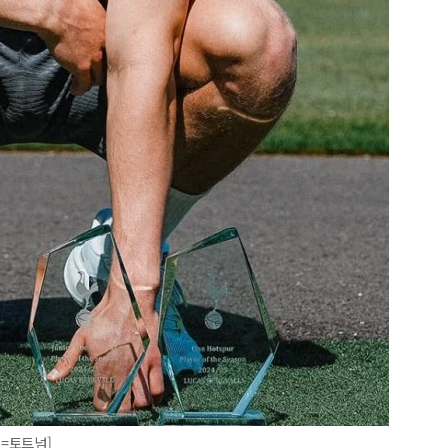
진=토트넘]