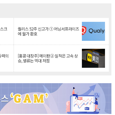
Mute
리스크
퀄리스 52주 신고가 ① 어닝서프라이즈
에 월가 환호
 동력의
[홍콩 대장주] 메이퇀② 실적은 고속 상
승, 밸류는 역대 저점