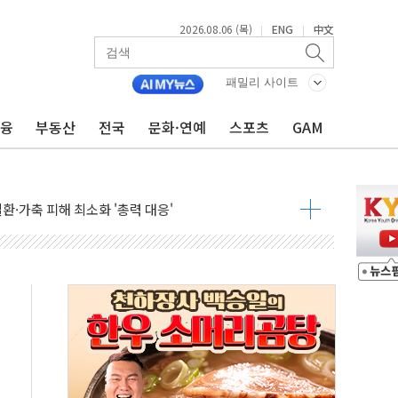
2026.08.06 (목)
ENG
中文
|
|
패밀리 사이트
금융
부동산
전국
문화·연예
스포츠
GAM
0여분만에 진화...외국인 노동자 숨져
 시즌2
·가축 피해 최소화 '총력 대응'
자금 유입에도 박스권…美 암호화폐 법안 처리 여부도 변수
시위 '62일째'..."대부분 여기서 상주"
온열질환자 2665명·사망 23명
두 종목에 코스피 '휘청'
3대·건물 1동 전소
리 탄도미사일 발사
10년 이상…리뉴얼이 경쟁력 가른다