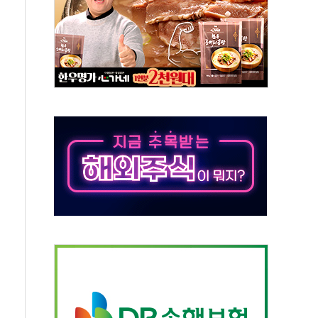
유병호 구속적부심 기각
사개혁위에 보완수사권 폐지 우려 전달
수무책… 패트리엇 미사일 지원, 작년의 3분의 1
 불구속 송치
차 조사…'당정대 회의' 한동훈·방기선 수사도 속도
 절정…서울 한낮 39도
…30여분 만에 진화
연으로 형사사법 틀 바꿔…국민 불안감 가중"
억원…전년 比 21.2%↑
광…지역펀드 9·10호 확정