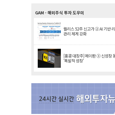
GAM
- 해외주식 투자 도우미
퀄리스 52주 신고가 ② AI 기반 
관리 체계 강화
[홍콩 대장주] 메이퇀 ③ 신성장
'폭발적 성장'