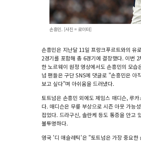
손흥민. [사진 = 로이터]
손흥민은 지난달 11일 프랑크푸르트와의 유로파
2경기를 포함해 총 6경기에 결장했다. 이번 
한 노르웨이 원정 영상에서도 손흥민의 모습은
넘 팬들은 구단 SNS에 댓글로 "손흥민은 아
보고 싶다"며 아쉬움을 드러냈다.
토트넘은 손흥민 외에도 제임스 매디슨, 루카
다. 매디슨은 무릎 부상으로 시즌 아웃 가능
접었다. 드라구신, 솔란케 등도 통증을 안고 
불투명하다.
영국 '디 애슬레틱'은 "토트넘은 가장 중요한