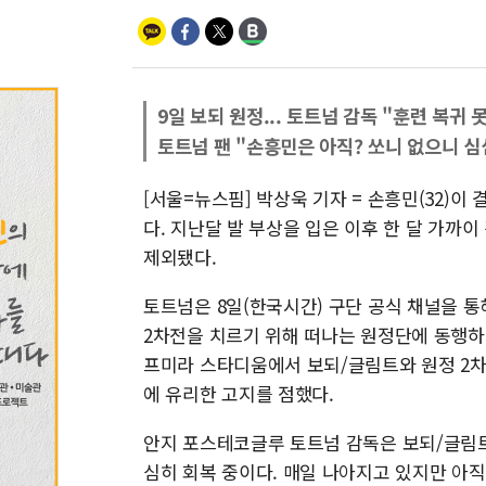
9일 보되 원정... 토트넘 감독 "훈련 복귀 
토트넘 팬 "손흥민은 아직? 쏘니 없으니 심
[서울=뉴스핌] 박상욱 기자 = 손흥민(32)이 
다. 지난달 발 부상을 입은 이후 한 달 가까
제외됐다.
토트넘은 8일(한국시간) 구단 공식 채널을 통
2차전을 치르기 위해 떠나는 원정단에 동행하지
프미라 스타디움에서 보되/글림트와 원정 2차전
에 유리한 고지를 점했다.
안지 포스테코글루 토트넘 감독은 보되/글림트
심히 회복 중이다. 매일 나아지고 있지만 아직