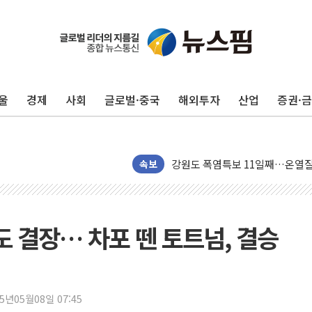
울
경제
사회
글로벌·중국
해외투자
산업
증권·
구미 폐염산처리업체서 불 2시간3
해군과 함께하는 '불금전파, 송정'
강원도 폭염특보 11일째…온열질환
속보
[코인 시황] 비트코인, ETF 
[르포] 39도 폭염 속 잠실 개표소 
강원·전라권 폭염중대경보 확대…
전도 결장… 차포 뗀 토트넘, 결승
빚투·레버리지 줄었지만, 반도체 
양주 가전제품 창고서 화재…차량 
[2보] 북한, 원산서 동해상 단거
25년05월08일 07:45
종로·중구 오피스 78%가 준공 