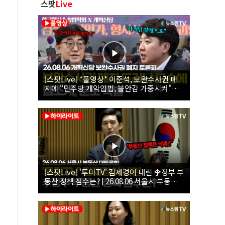
스팟
Live
[스팟Live] *풀영상* 이준석, 보완수사권 폐
지에 "민주당 개악입법, 불안감 가중시켜"｜
26.08.06 개혁신당 보완수사권 폐지 토론회
[스팟Live] '투미TV' 김제경이 내린 李정부 부
동산 정책 점수는? | 26.08.06 서울시 부동산
대토론회