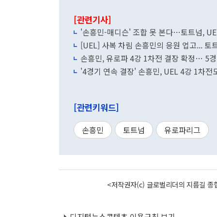
[관련기사]
'손흥민-매디슨' 조합 못 본다…토트넘, UE
[UEL] 사복 차림 손흥민의 응원 업고... 토
손흥민, 유로파 4강 1차전 결장 확정… 5
'4경기 연속 결장' 손흥민, UEL 4강 1차전
[관련키워드]
손흥민
토트넘
유로파리그
<저작권자(c) 글로벌리더의 지름길 종합
디지털뉴스콘텐츠 이용규칙 보기