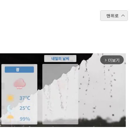
맨위로
더보기
arrow_forward_ios