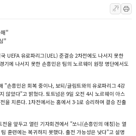
법원, '관저 이전 봐주기 감사' 
가
가
성폭력 피해자 보호단체, 경찰수
우크라, 러 탄도미사일 공격에 속
못해"
"5.18은 북한 지령" 설교한 목사
심"
[종합] 특검, '양평' 원희룡 2
[내일날씨] 절기상 '입추'에 폭염
결국 UEFA 유로파리그(UEL) 준결승 2차전에도 나서지 못한
제천 바이오밸리 공장 옥상서 불
이 경기에 나서지 못한 손흥민은 팀의 노르웨이 원정 명단에서도
개혁신당 "민주, '盧 수사' 악
CJ온스타일, 2분기 영업익 260
해 "손흥민은 회복 중이나, 보되/글림트와의 유로파리그 4강
AI 연산은 포항, 전력 저장은 영
 않았다"고 밝혔다. 토트넘은 9일 오전 4시 노르웨이 아스
을 치른다. 1차전에서는 홈에서 3-1로 승리하며 결승 진출
전을 앞두고 열린 기자회견에서 "쏘니(손흥민의 애칭)는 열
 팀 훈련에는 복귀하지 못했다. 출전 가능성은 낮다"고 설명