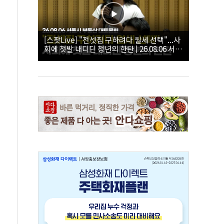
[스팟Live] "전셋집 구하려다 월세 선택"...사
회에 첫발 내디딘 청년의 한탄 | 26.08.06 서울
시 부동산 대토론회