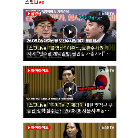
스팟
Live
[스팟Live] *풀영상* 이준석, 보완수사권 폐
지에 "민주당 개악입법, 불안감 가중시켜"｜
26.08.06 개혁신당 보완수사권 폐지 토론회
[스팟Live] '투미TV' 김제경이 내린 李정부 부
동산 정책 점수는? | 26.08.06 서울시 부동산
대토론회