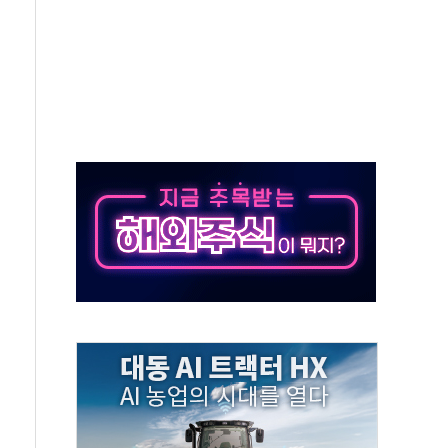
통항 제한 추진…美 "통행 막을 권한 없어"
분 상승… "2분기 기업 순이익 21% 증가" 전망
으로 나토 회원국 공격 검토… 거짓 깃발 작전"
 재회…로봇·AI 데이터센터·모빌리티 구체화
나·아이온큐·도어대시↑ VS 샌디스크·피그마·앱러빈↓
급 반대…상법·자본시장법 개정 논의"
주 차익실현 속 혼조세...웨스턴디지털·샌디스크↓