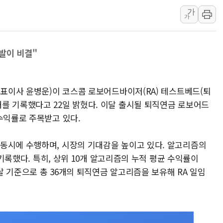
가
이란, 美·이스라엘 선박 호르무즈 
가
유럽증시, 견조한 실적 소화하며 대부
리투아니아 국방 "러, 우크라 드론
발이 비결"
구광모, 내주 실리콘밸리서 젠슨 황
뉴욕증시 개장 전 특징주...모더
김정관 장관 "영업이익 N% 성과
대표이사 윤병운)이 코스콤 로보어드바이저(RA) 테스트베드(퇴
뉴욕증시 프리뷰, 미 주가선물 AI
를 기록했다고 22일 밝혔다. 이달 출시될 퇴직연금 로보어드
수익률로 주목받고 있다.
동시에 수행하며, 시장의 기대감을 높이고 있다. 알고리즘의
를 기록했다. 특히, 상위 10개 알고리즘의 누적 평균 수익률이
이날 기준으로 총 36개의 퇴직연금 알고리즘을 보유해 RA 일임