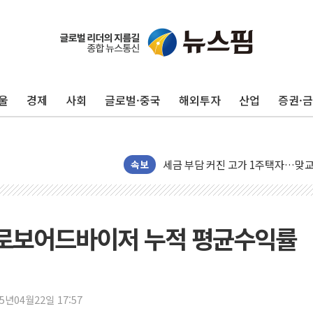
[채권/외환] 국제유가 급등에 미 
트럼프, '원정출산 시민권 차단' 
울
경제
사회
글로벌·중국
해외투자
산업
증권·
트럼프 "이란전 조만간 끝날 것"…
현대리바트, 원가 개선으로 실적 방
"세금 부담 덜자"…비거주 1주택자
세금 부담 커진 고가 1주택자…맞
속보
[금/유가] 이란의 호르무즈 해협 통
뉴욕증시, 유가·금리 부담에 하락…
이란, 오만과 호르무즈 해협 재개방 
 로보어드바이저 누적 평균수익률
[민주 당권주자 일정] 송영길·정청래
李대통령, 오늘 부동산 정책 점검 
[오늘의 정치일정] 8월 7일(금)
25년04월22일 17:57
[오늘의 국회일정] 상임위·세미나·기