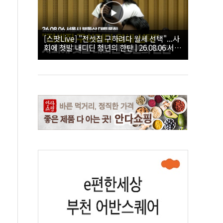
[스팟Live] "전셋집 구하려다 월세 선택"...사
회에 첫발 내디딘 청년의 한탄 | 26.08.06 서울
시 부동산 대토론회