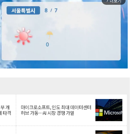
더보기
arrow_forward_ios
Mute
뇌부 개
마이크로소프트, 인도 최대 데이터센터
에 타격
허브 가동…AI 시장 경쟁 가열