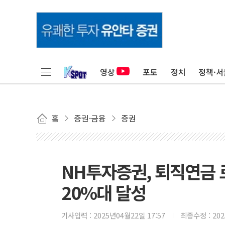
영상
포토
정치
정책·서
홈
증권·금융
증권
NH투자증권, 퇴직연금
20%대 달성
기사입력 :
2025년04월22일 17:57
최종수정 :
20