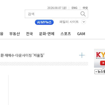
2026.08.07 (금)
ENG
中文
|
|
국채금리·달러 동반 상승…시장, 美 고용지표 촉각
패밀리 사이트
행정명령 서명…출생시민권 제한 재시동
금융
부동산
전국
문화·연예
스포츠
GAM
군수품 부족설 일축 "막대한 무기 보유"
어…다음 과제는 '외형 확대'
 귀환 조짐에 전월세시장 '긴장'
교환·재매수·다운사이징 '저울질'
항 제한 검토에 유가 3% 급등…금값 보합
다우 5거래일 랠리 '마침표'
합의 막바지.."美와 직접 협상 없어"
·김민석 후보 - 8월 7일
2차 회의…주택 공급 대책 막바지 조율할 듯
자회견·주요 정당 - 8월 7일