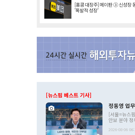
[홍콩 대장주] 메이퇀 ③ 신성장
'폭발적 성장'
[뉴스핌 베스트 기사]
정동영 업무
[서울=뉴스핌
안보 분야 정
평화공존 발전
2026-08-06 06:
발언 중에는 