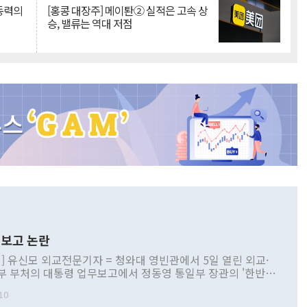
 동력의
[홍콩 대장주] 메이퇀② 실적은 고속 상
승, 밸류는 역대 저점
보고 논란
] 유신모 외교전문기자 = 청와대 영빈관에서 5일 열린 외교·
부 부처의 대통령 업무보고에서 정동영 통일부 장관의 '한반도
 구상'과 업무보고 발언이 논란을 빚고 있다. 이날 정 장관의
10
정부 내 조율을 거치지 않은 사안을 정책으로 추진하겠다고 공