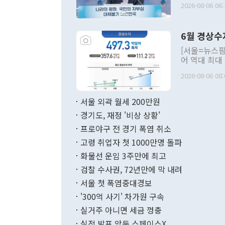
2026-08-06 06:
발언 중에는 
언한 것이 있
령은 공개적으
6월 경상수
주의적 희망에
관의 대북 정
[서울=뉴스핌
관 부처 장관
어 역대 최대
관의 무리한 
출 호조로 월
다. [정동영 통일부 장관이 지난달 23일 오후 서울 종로구 정부서울청사에
2026-08-06 08:
료=한국은행] 한국은행이 6일 발표한 '2026년 6월 국제수지(잠정)'에
서 취임 1주년 
면 지난 6월
부 장관 권한
1000만달러
서울 외곽 월세 200만원
발전 구상'을
이에 따라 올
적 갈등 해결
경기도, 재정 '비상 상황'
했다. 경상수
결과 혐오의 
9000만달러
프로야구 전 경기 폭염 취소
년간의 CVI
지 기준 상품
고령 취업자 첫 1000만명 돌파
무너졌다고도 
며 월간 기준
현실을 바꾸는
달러로 38.
화물선 운임 3주만에 최고
를 평화 체제
196.9% 급
검찰 수사권, 72년만에 막 내려
함께 4자 대
수출은 160
지만 이 대통
서울 첫 폭염중대경보
(18.6%) 
화공존 정책이
했다. 통관 기
'300억 사기' 차가원 구속
다"고 지적했
(16.4%)
투리가 잡혀 
실거주 아니면 세금 껑충
월(-10억9
쁜 상황이 초
증가와 유류할
실적 발표 앞둔 스페이스X