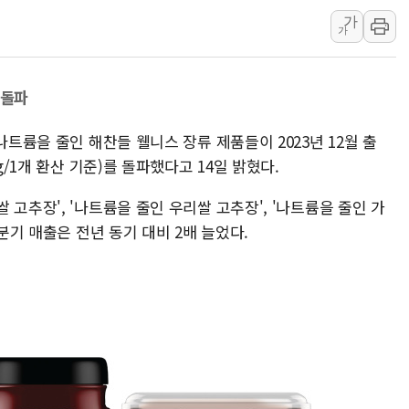
가
트럼프 "금리 내려야"…파월 때와 달리 워시엔
가
특정 정치인 측근 포항시 정책특보 내정설...포
李 "해남 태양광, 대한민국 다음 100년 밑거
 돌파
李 대통령, '6시간 마라톤 부동산 2차 회의'
트럼프, 中 겨냥 폴리실리콘 관세 15% 부과
나트륨을 줄인 해찬들 웰니스 장류 제품들이 2023년 12월 출
[사진] 빈살만과 에르도안의 만남
g/1개 환산 기준)를 돌파했다고 14일 밝혔다.
이란와이어 "이란 최고지도자 위독…곧 사망
고추장', '나트륨을 줄인 우리쌀 고추장', '나트륨을 줄인 가
남동발전, 해남군에 국내 최대 규모 400MW 
1분기 매출은 전년 동기 대비 2배 늘었다.
[인도증시] 중동 불안 속 유가 상승에 소폭 하락