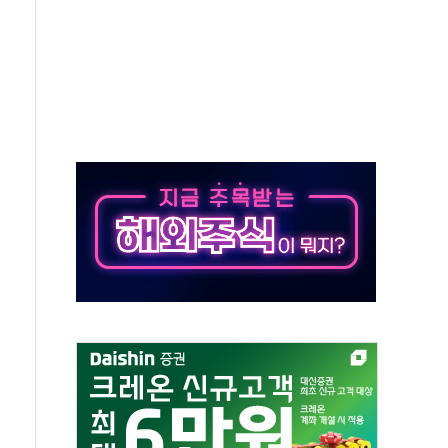
 톤 낮춰
항시 '시끌'
름…수도권 집중 완화 전환점"
 주재… "전폭적 공급 확대·속도전 총력"
…美 태양광주 급등
해도 놀랍지 않아"
태양광 착공…여의도 1.6배 규모
...금융주 낙폭 커