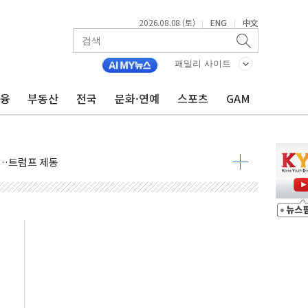
2026.08.08 (토)
ENG
中文
|
|
패밀리 사이트
금융
부동산
전국
문화·연예
스포츠
GAM
체결… 이스라엘·이란 위협에 맞설 자체 억지력 강화
 다음 주"
령…트럼프 제동
주일 이상 '올스톱'… 美 해상봉쇄 영향
개입했나" 촉각
용 쇼크에 반도체주 '활짝'
우려 후퇴…나스닥 선물 1%대 상승
…9월 금리 인상 기대 후퇴
체결
라우드플레어·태양광주↑ VS 트레이드데스크·웬디스↓
종자 7359명 끝까지 찾겠다"