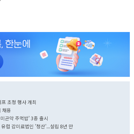
셰프 초청 행사 개최
개 채용
미곤약 주먹밥' 3종 출시
 유럽 감미료법인 '청산'...설립 8년 만