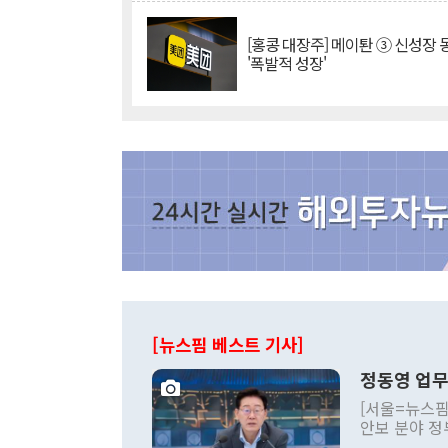
[홍콩 대장주] 메이퇀 ③ 신성장
'폭발적 성장'
[뉴스핌 베스트 기사]
정동영 업무
[서울=뉴스핌
안보 분야 정
평화공존 발전