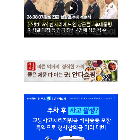
[스팟Live] 한자리에 모인 장군들...李대통령,
이상렬 대장 등 진급 장성 4명에 삼정검 수치
직접 수여｜26.08.07 장성 진급·삼정검 수치
수여식