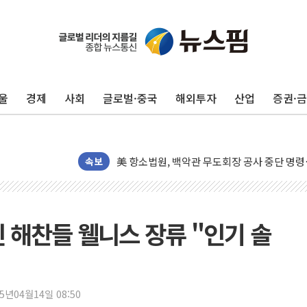
울
경제
사회
글로벌·중국
해외투자
산업
증권·
[종합] 이슬람 수니파 3국, '공동방위협정' 
트럼프, 백신·자폐증 행정명령 검토…"이르면
美 항소법원, 백악관 무도회장 공사 중단 명
속보
이란의 핵심 원유 수출항 '하르그섬', 최근 1
美 고용 쇼크에 엔화 장중 급등…시장은 "또 
[AI MY 뉴스] 뉴욕 반도체주 프리뷰...美 고
 해찬들 웰니스 장류 "인기 솔
뉴욕증시 프리뷰, 美 고용 쇼크에 금리 인상 
[종합] 美 7월 고용 2만3000명 감소 '쇼크'
[사진] 이슬람 수니파 3개국, 공동방위협정 
뉴욕증시 개장 전 특징주...아틀라시안·클
25년04월14일 08:50
보훈부, 미 DPAA와 MOU… "6·25 미군 실