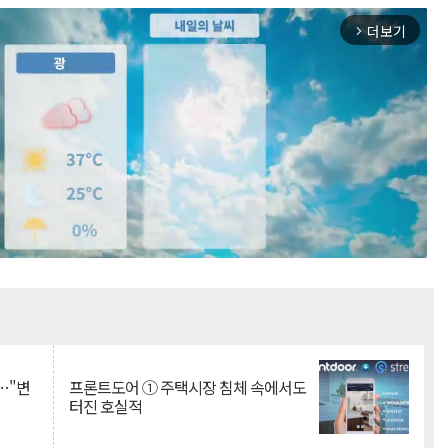
더보기
arrow_forward_ios
Mute
…"변
프론트도어 ① 주택시장 침체 속에서도
터진 호실적