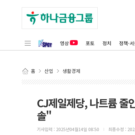
영상
포토
정치
정책·서
홈
산업
생활경제
CJ제일제당, 나트륨 줄인
솔"
기사입력 :
2025년04월14일 08:50
최종수정 :
20