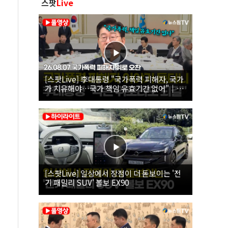
스팟
Live
[스팟Live] 李대통령 "국가폭력 피해자, 국가
가 치유해야…국가 책임 유효기간 없어"｜
26.08.07 국가폭력 피해자 위로 오찬
[스팟Live] 일상에서 장점이 더 돋보이는 '전
기 패밀리 SUV' 볼보 EX90