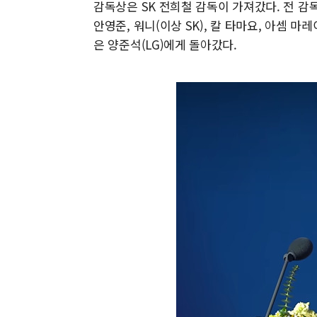
감독상은 SK 전희철 감독이 가져갔다. 전 감독
안영준, 워니(이상 SK), 칼 타마요, 아셈 마
은 양준석(LG)에게 돌아갔다.