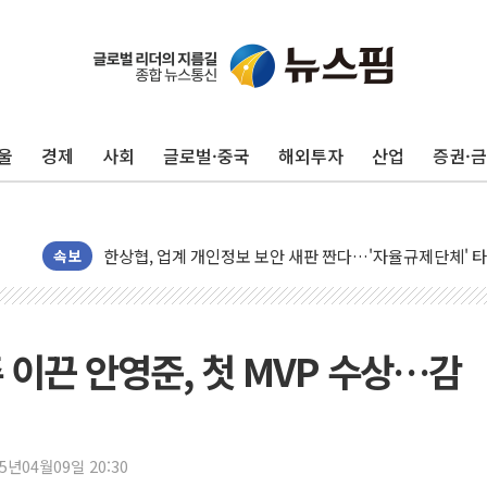
울
경제
사회
글로벌·중국
해외투자
산업
증권·
10월 보완수사권 폐지·공소청 출범…피해자들 '범죄 사각
민주, 오늘 제주·인천 경선 결과 발표...'김민석 재역전 vs
한상협, 업계 개인정보 보안 새판 짠다…'자율규제단체' 
뉴욕증시, 고용 쇼크에 금리 인상 우려 후퇴…S&P500 
속보
트럼프, 쿡 연준 이사 해임 재추진…"26일까지 의혹 소명"
유럽증시, 美 고용 예상 밖 부진에 연준 금리 인상 가능성 
미 연준 매파 기세 꺾이나…고용 감소에 9월 동결 전망 우
주 이끈 안영준, 첫 MVP 수상…감
[종합] 이슬람 수니파 3국, '공동방위협정' 체결… 이스라
트럼프, 백신·자폐증 행정명령 검토…"이르면 다음 주"
美 항소법원, 백악관 무도회장 공사 중단 명령…트럼프 제
25년04월09일 20:30
이란 핵심 원유 수출항 '하르그섬', 최근 1주일 이상 '올스