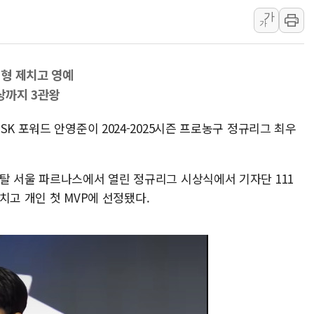
가
美 고용 쇼크에 엔화 장중 급등…시장은 "또 개입했나" 촉
가
[AI MY 뉴스] 뉴욕 반도체주 프리뷰...美 고용 쇼크에 반도
뉴욕증시 프리뷰, 美 고용 쇼크에 금리 인상 우려 후퇴…나
선형 제치고 영예
[종합] 美 7월 고용 2만3000명 감소 '쇼크'…9월 금리 인
상까지 3관왕
[사진] 이슬람 수니파 3개국, 공동방위협정 체결
뉴욕증시 개장 전 특징주...아틀라시안·클라우드플레어
K 포워드 안영준이 2024-2025시즌 프로농구 정규리그 최우
보훈부, 미 DPAA와 MOU… "6·25 미군 실종자 7359명
트럼프 "금리 내려야"…파월 때와 달리 워시엔 톤 낮춰
탈 서울 파르나스에서 열린 정규리그 시상식에서 기자단 111
특정 정치인 측근 포항시 정책특보 내정설...포항시 '시끌'
제치고 개인 첫 MVP에 선정됐다.