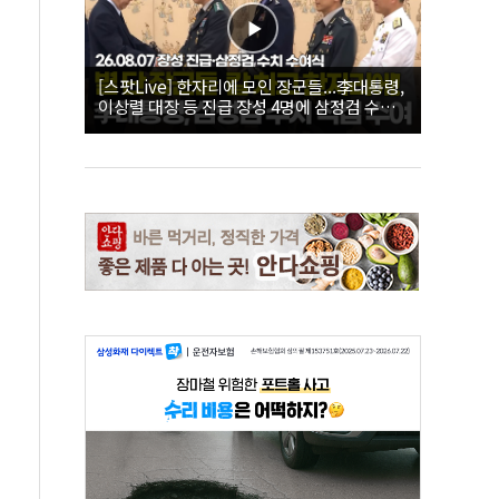
[스팟Live] 한자리에 모인 장군들...李대통령,
이상렬 대장 등 진급 장성 4명에 삼정검 수치
직접 수여｜26.08.07 장성 진급·삼정검 수치
수여식