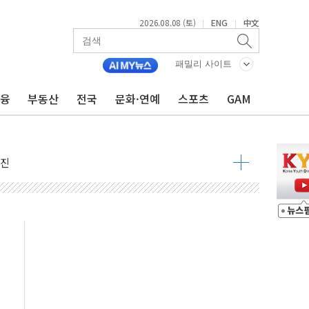
2026.08.08 (토)
ENG
中文
|
|
패밀리 사이트
금융
부동산
전국
문화·연예
스포츠
GAM
지대' 우려
 정청래 격차 확대'
타진
최고치
 요구
낮아지며 상승… STOXX 600 지수는 나흘 연속 최고치
세
엘·이란 위협에 맞설 자체 억지력 강화
동
톱'… 美 해상봉쇄 영향