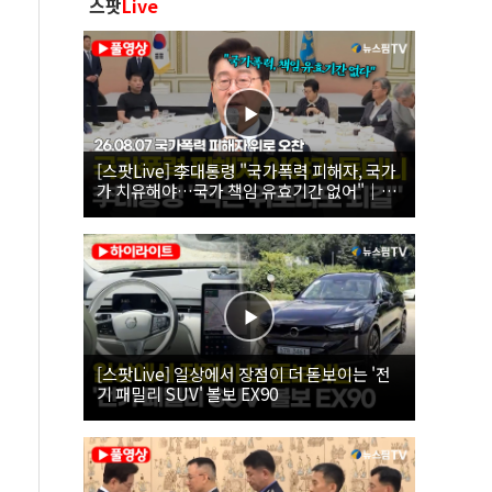
스팟
Live
[스팟Live] 李대통령 "국가폭력 피해자, 국가
가 치유해야…국가 책임 유효기간 없어"｜
26.08.07 국가폭력 피해자 위로 오찬
[스팟Live] 일상에서 장점이 더 돋보이는 '전
기 패밀리 SUV' 볼보 EX90