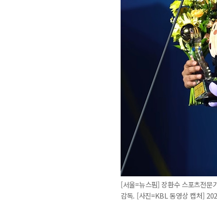
[서울=뉴스핌] 장환수 스포츠전문기
감독. [사진=KBL 동영상 캡처] 202