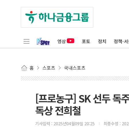
영상
포토
정치
정책·서
홈
스포츠
국내스포츠
[프로농구] SK 선두 독
독상 전희철
기사입력 :
2025년04월09일 20:25
최종수정 :
20