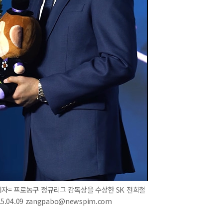
자= 프로농구 정규리그 감독상을 수상한 SK 전희철
5.04.09 zangpabo@newspim.com