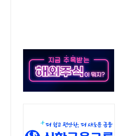
각
체주 '활짝'
스닥 선물 1%대 상승
상 기대 후퇴
·태양광주↑ VS 트레이드데스크·웬디스↓
 끝까지 찾겠다"