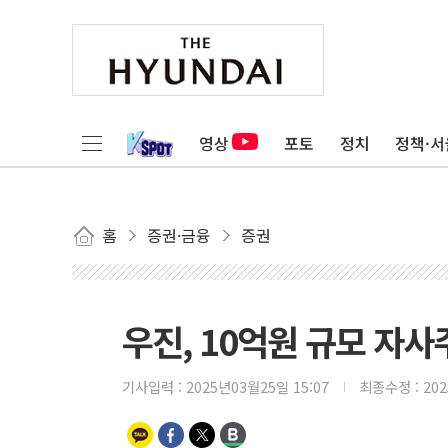
영상
포토
정치
정책·서
홈
증권·금융
증권
우진, 10억원 규모 자사
기사입력 :
2025년03월25일 15:07
최종수정 :
20