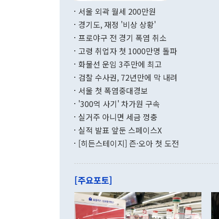
부 장관 권한
1000만달러
서울 외곽 월세 200만원
발전 구상'을
이에 따라 올
적 갈등 해결
경기도, 재정 '비상 상황'
했다. 경상수
결과 혐오의 
9000만달러
프로야구 전 경기 폭염 취소
년간의 CVI
지 기준 상품
고령 취업자 첫 1000만명 돌파
무너졌다고도 
며 월간 기준
현실을 바꾸는
달러로 38.
화물선 운임 3주만에 최고
를 평화 체제
196.9% 급
검찰 수사권, 72년만에 막 내려
함께 4자 대
수출은 160
지만 이 대통
서울 첫 폭염중대경보
(18.6%) 
화공존 정책이
했다. 통관 기
'300억 사기' 차가원 구속
다"고 지적했
(16.4%)
투리가 잡혀 
실거주 아니면 세금 껑충
월(-10억9
쁜 상황이 초
증가와 유류할
실적 발표 앞둔 스페이스X
9·19 군사
기록했지만 
[히든스테이지] 즌·오아 첫 도전
"우리의 선의
로 전환됐다.
으로 약간의 의문
를 기록해 전
관은 업무보고
는 배당수입
주의에 근거한
줄면서 25억
[주요포토]
라며 "여러분
억1000만달
이 9월 러시
였던 올해 3
며 "정부 차
인의 해외투자
은 "그것은 
각각 증가했다
잘랐다. 정 