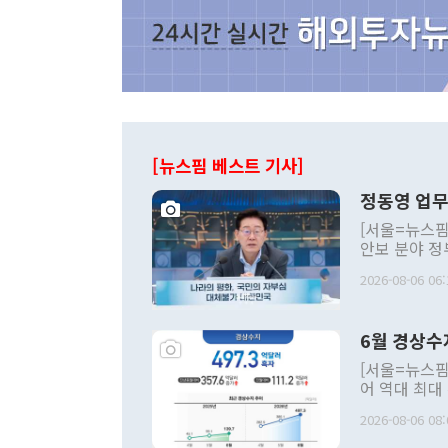
[뉴스핌 베스트 기사]
정동영 업무
[서울=뉴스핌
안보 분야 정
평화공존 발전
2026-08-06 06:
발언 중에는 
언한 것이 있
령은 공개적으
6월 경상수
주의적 희망에
관의 대북 정
[서울=뉴스핌
관 부처 장관
어 역대 최대
관의 무리한 
출 호조로 월
다. [정동영 통일부 장관이 지난달 23일 오후 서울 종로구 정부서울청사에
2026-08-06 08:
료=한국은행] 한국은행이 6일 발표한 '2026년 6월 국제수지(잠정)'에
서 취임 1주년 
면 지난 6월