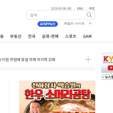
2026.08.08 (토)
ENG
中文
|
|
패밀리 사이트
금융
부동산
전국
문화·연예
스포츠
GAM
낮아지며 상승… STOXX 600 지수는 나흘 연속 최고치
세
엘·이란 위협에 맞설 자체 억지력 강화
동
톱'… 美 해상봉쇄 영향
각
체주 '활짝'
스닥 선물 1%대 상승
상 기대 후퇴