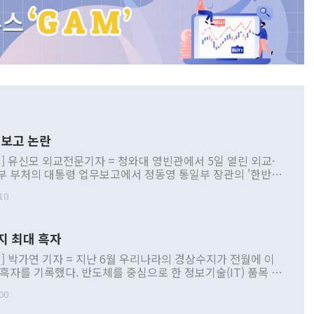
보고 논란
] 유신모 외교전문기자 = 청와대 영빈관에서 5일 열린 외교·
부 부처의 대통령 업무보고에서 정동영 통일부 장관의 '한반도
 구상'과 업무보고 발언이 논란을 빚고 있다. 이날 정 장관의
10
정부 내 조율을 거치지 않은 사안을 정책으로 추진하겠다고 공
는가 하면 사실 관계에 맞지 않은 설명도 있었다. 이재명 대통
로 신중을 기해 달라고 경고했고, 조현 외교부 장관은 '이상
지 최대 흑자
 근거한 비현실적 구상'이라는 비판을 내놨다. 그동안 정 장
책 관련 발언이 물의를 빚은 적은 여러 번 있지만 대통령과 유
] 박가연 기자 = 지난 6월 우리나라의 경상수지가 전월에 이
이 공개적으로 부정적 입장을 표명한 것은 이례적이다. 정 장
 흑자를 기록했다. 반도체를 중심으로 한 정보기술(IT) 품목 수
대북 접근법과 월권을 제어해야 한다는 목소리도 높아지고 있
간 상품수출이 처음으로 1000억달러를 넘어선 영향이다. [자
00
 따르
기자간담회를 하고 있다. [사진=통일부] 2026.07.23 ◆통일
 경상수지는 497억3000만달러 흑자로 집계됐다. 전월(386억