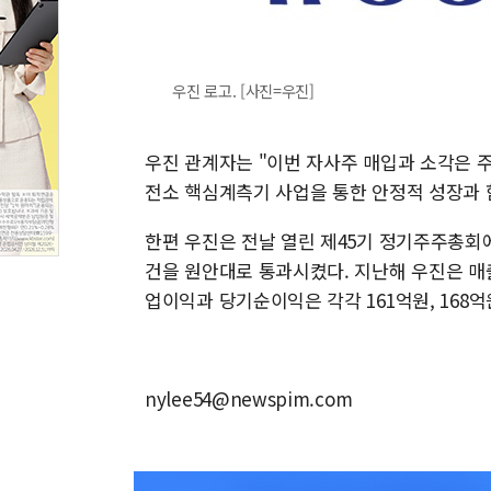
우진 로고. [사진=우진]
우진 관계자는 "이번 자사주 매입과 소각은 
전소 핵심계측기 사업을 통한 안정적 성장과 
한편 우진은 전날 열린 제45기 정기주주총회에
건을 원안대로 통과시켰다. 지난해 우진은 매출
업이익과 당기순이익은 각각 161억원, 168
nylee54@newspim.com