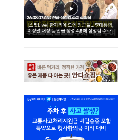
[스팟Live] 한자리에 모인 장군들...李대통령,
이상렬 대장 등 진급 장성 4명에 삼정검 수치
직접 수여｜26.08.07 장성 진급·삼정검 수치
수여식