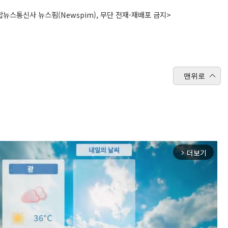
뉴스통신사 뉴스핌(Newspim), 무단 전재-재배포 금지>
맨위로
더보기
arrow_forward_ios