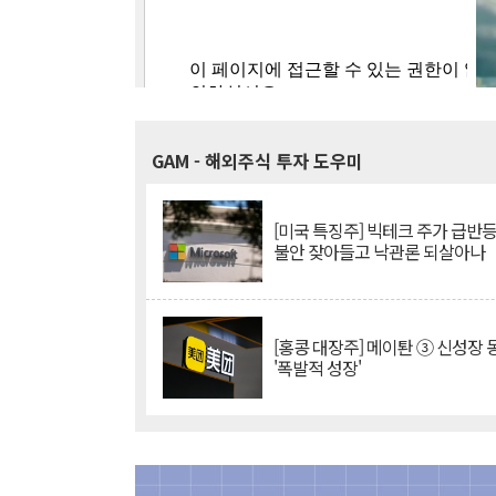
GAM
- 해외주식 투자 도우미
[미국 특징주] 빅테크 주가 급반등..
불안 잦아들고 낙관론 되살아나
[홍콩 대장주] 메이퇀 ③ 신성장
'폭발적 성장'