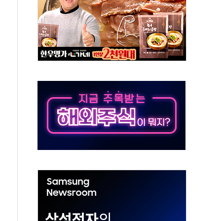
·태양광주↑ VS 트레이드데스크·웬디스↓
 끝까지 찾겠다"
중 완화 전환점"
적 공급 확대·속도전 총력"
 급등
않아"