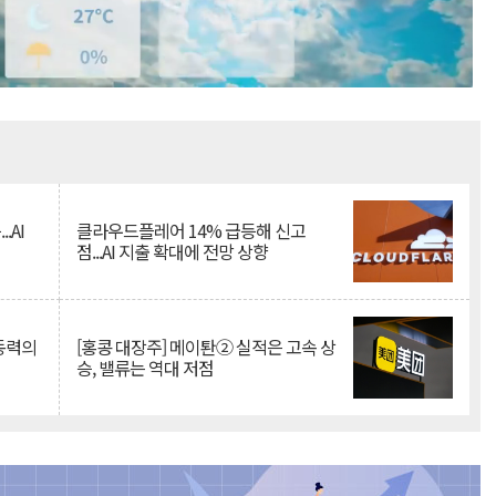
Mute
.AI
클라우드플레어 14% 급등해 신고
점...AI 지출 확대에 전망 상향
 동력의
[홍콩 대장주] 메이퇀② 실적은 고속 상
승, 밸류는 역대 저점