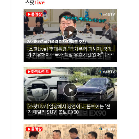
스팟
Live
[스팟Live] 李대통령 "국가폭력 피해자, 국가
가 치유해야…국가 책임 유효기간 없어"｜
26.08.07 국가폭력 피해자 위로 오찬
[스팟Live] 일상에서 장점이 더 돋보이는 '전
기 패밀리 SUV' 볼보 EX90