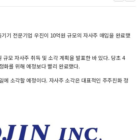
[사진] 이슬람 수니파 3개국, 공동방위협정 체결
뉴욕증시 개장 전 특징주...아틀라시안·클라우드플레어
보훈부, 미 DPAA와 MOU… "6·25 미군 실종자 7359명
측기기 전문기업 우진이 10억원 규모의 자사주 매입을 완료했
트럼프 "금리 내려야"…파월 때와 달리 워시엔 톤 낮춰
특정 정치인 측근 포항시 정책특보 내정설...포항시 '시끌'
李 "해남 태양광, 대한민국 다음 100년 밑거름…수도권 집
 규모 자사주 취득 및 소각 계획을 발표한 바 있다. 당초 4
李 대통령, '6시간 마라톤 부동산 2차 회의' 주재… "전폭
안정화를 위해 예정보다 빨리 완료했다.
트럼프, 中 겨냥 폴리실리콘 관세 15% 부과…美 태양광주
1일에 소각할 예정이다. 자사주 소각은 대표적인 주주친화 정
[사진] 빈살만과 에르도안의 만남
이란와이어 "이란 최고지도자 위독…곧 사망해도 놀랍지 