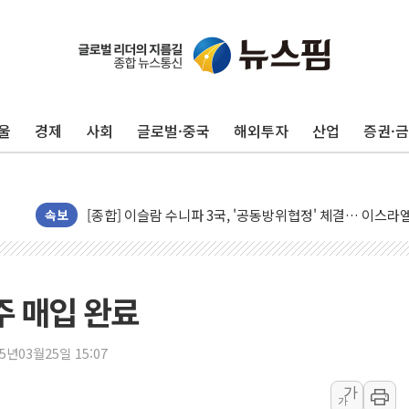
울
경제
사회
글로벌·중국
해외투자
산업
증권·
유럽증시, 美 고용 예상 밖 부진에 연준 금리 인상 가능성 
미 연준 매파 기세 꺾이나…고용 감소에 9월 동결 전망 우
[종합] 이슬람 수니파 3국, '공동방위협정' 체결… 이스라
속보
트럼프, 백신·자폐증 행정명령 검토…"이르면 다음 주"
美 항소법원, 백악관 무도회장 공사 중단 명령…트럼프 제
이란 핵심 원유 수출항 '하르그섬', 최근 1주일 이상 '올스
주 매입 완료
美 고용 쇼크에 엔화 장중 급등…시장은 "또 개입했나" 촉
[AI MY 뉴스] 뉴욕 반도체주 프리뷰...美 고용 쇼크에 반도
25년03월25일 15:07
뉴욕증시 프리뷰, 美 고용 쇼크에 금리 인상 우려 후퇴…나
가
가
[종합] 美 7월 고용 2만3000명 감소 '쇼크'…9월 금리 인