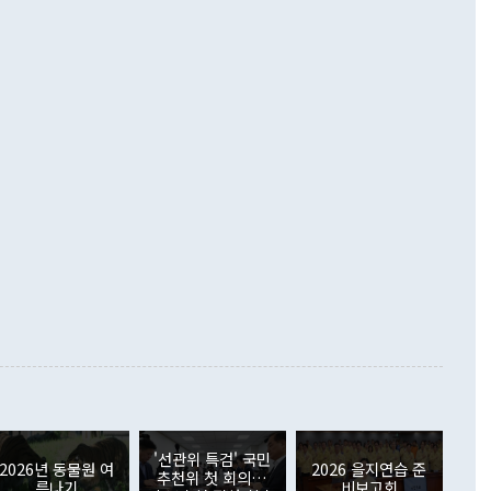
 넘어선 주장 정 장관은 이날 업무보고에서 '한반도 평화공존
)에 이어 두 달 연속 월간 기준 역대 최대 기록을 갈아치웠다.
 설명하면서 이재명 정부 2년차 핵심 과제로 상호 존중·평화
해 상반기 누적 경상수지 흑자는 1910억1000만달러를 기록
·핵 없는 한반도 등 3대 기본 방향을 제시했다. 정 장관은 "대
지 흑자를 견인한 것은 상품수지다. 6월 상품수지는 478억
언어는 멈춰야 한다"면서 주적 용어 대체를 주장했다. 지난 25
 흑자를 기록하며 전월에 이어 역대 최대를 다시 썼다. 국제수
D(완전하고 검증가능하며 되돌릴 수 없는 비핵화) 구도는 이미
수출은 1123억7000만달러로 전년 동월 대비 84.5% 증가하
했다. 또 "현 시점에서 흘러간 선(先)비핵화만 되뇌는 것은
 처음으로 1000억달러를 넘어섰다. 상품수입은 644억8000만
 데 힘이 되지 않는다"고 주장했다. 정 장관은 또 "정전 체제
6% 늘었다. 통관 기준으로는 반도체 수출이 전년 동월 대비
로 바꾸는 논의에 착수하겠다"면서 "북·미 정상회담 견인과
증했고 컴퓨터·주변기기(SSD)는 282.7% 증가했다. IT 품목
화의 동력을 확보하기 위해 최선을 다할 것"이라고 말했다. 하
.4% 늘었으며 비IT 품목도 ▲석유제품(47.5%) ▲화공품
령은 정 장관의 구상에 대부분 제동을 걸었다. 이 대통령은 "평
▲철강제품(17.9%) ▲승용차(6.1%) 등을 중심으로 18.6% 증가
 정치적으로 악용되는 측면이 있다"며 "많이 조심하셔야 한
준 수입은 ▲원자재(30.5%) ▲자본재(35.3%) ▲소비재
다. 북한을 다른 이름으로 불러야 한다는 주장에는 "표현에 꼬
가 모두 늘었다. 서비스수지는 12억9000만달러 적자를 기록해 전
정쟁으로 휘몰아 들어가면 원래 하고자 했던 데에서 오히려 나
000만달러)보다 적자 폭이 확대됐다. 여행수지는 외국인 입국자
래될 수 있다"고 경고했다. 이 대통령은 남북 신뢰 구축을 위해
증료 인상 등에 따른 출국자 감소로 4억4000만달러 흑자를
합의를 선제적으로 복원해야 한다는 정 장관의 주장에 대해서도
지식재산권사용료수지는 전월 흑자에서 4억4000만달러 적자
대로 하는 게 과연 한반도의 평화와 안정에 플러스냐, 결론적
 본원소득수지는 배당소득을 중심으로 32억7000만달러 흑자
이 들 때도 있다"며 부정적으로 반응했다. 조현 외교부 장
월(21억7000만달러)보다 흑자 폭이 확대됐다. 배당소득수지
 사후 브리핑에서 정 장관이 언급한 '4자 회담'에 대해 "이상
이 늘어난 데다 전월 분기배당에 따른 기저효과로 배당지급이
 어떤 희망이라 하더라도 그건 아직 조율되지 않은 방법"이
6000만달러 흑자를 나타냈다. 금융계정 순자산은 6월 중 467
들께서 디스카운트해 주시면 좋겠다"고 선을 그었다. 정 장관
러 증가해 월간 기준 역대 최대 증가 폭을 기록했다. 종전 최대
아 블라디보스토크에서 열리는 '동방경제포럼(EEF)'을 언급하
월(369억9000만달러)을 넘어선 것이다. 직접투자에서는 내국
원에서 (참석을) 검토하고 있다"고 발언한 데 대해서도 조 장관
가 80억1000만달러, 외국인의 국내투자가 46억3000만달러
'선관위 특검' 국민
외교부의 몫"이라며 "아직 거기까지 진도가 나가지 않았다"고
2026년 동물원 여
2026 을지연습 준
. 증권투자에서는 외국인의 국내 주식 매도세가 이어졌다. 외
추천위 첫 회의…
름나기
비보고회
장관이 이날 소개한 대북 구상과 설명은 정부 내 조율을 거치지