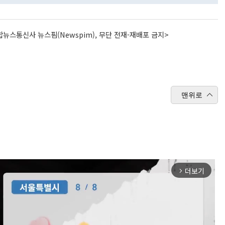
뉴스통신사 뉴스핌(Newspim), 무단 전재-재배포 금지>
맨위로
더보기
arrow_forward_ios