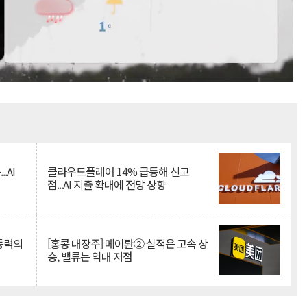
Mute
.AI
클라우드플레어 14% 급등해 신고
점...AI 지출 확대에 전망 상향
 동력의
[홍콩 대장주] 메이퇀② 실적은 고속 상
승, 밸류는 역대 저점