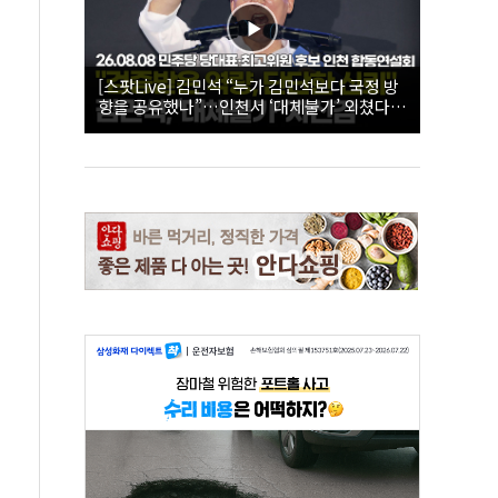
[스팟Live] 김민석 “누가 김민석보다 국정 방
향을 공유했나”…인천서 ‘대체불가’ 외쳤다 |
26.08.08 더불어민주당 당대표·최고위원 후
보 인천 합동연설회