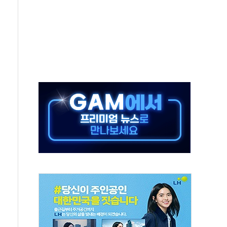
터보트 전복…1명 사망·1명 실종
의 날 참석..."국제적 시민 연대로 목소리 내야"
 실종 60대 나흘만에 숨진 채 발견
 살해 10대 아들 체포
' 받아친 정청래…제주 연설서 신경전 고조
지시…與 "적극 환영"·野 "졸속 국정"