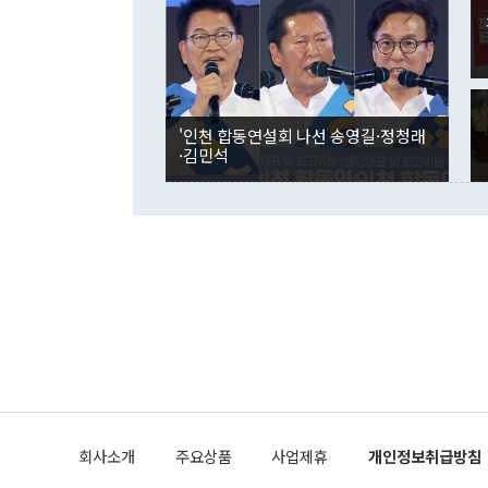
며 "정부 차
인의 해외투자
은 "그것은 
각각 증가했다
잘랐다. 정 
국인의 국내 
않았다는 점에
감소하며 전월
사합의 복원,
경신했다. 외
권이라는 지적
분기 말 만기
뒤 "여기 업
다. 내국인의
'인천 합동연설회 나선 송영길·정청래
부의 한 소식
다. eoyn2@
·김민석
를 거쳐 결정
련 부처 장관
하고 대통령의
한 문제"라고 지적했다. 이재명 대통령이
외교 국방 등
2026.08.05 ◆시대착오적 접근, 대북 인식 오류 더욱 문제인 것은 정 장관
의 이같은 주
실과 다른 인
격히 변화하고
못하고 있다는
되뇌는 것은 
법을 호도하고
이나 미국은 
금까지의 북핵
회사소개
주요상품
사업제휴
개인정보취급방침
공하는 방식으
과 중유 제공