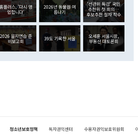
원에서 (참석을) 검토하고 있다"고 발언한 데 대해서도 조 장관
가 80억1000만달러, 외국인의 국내투자가 46억3000만달러
'선관위 특검' 국민
외교부의 몫"이라며 "아직 거기까지 진도가 나가지 않았다"고
홈플러스, '다시 영
2026년 동물원 여
. 증권투자에서는 외국인의 국내 주식 매도세가 이어졌다. 외
추천위 첫 회의…
업합니다'
름나기
장관이 이날 소개한 대북 구상과 설명은 정부 내 조율을 거치지
주식 투자는 차익실현 매도 등의 영향으로 316억1000만달러
후보추천 절차 착수
서 문제가 있다. 특히 주적 표현 대체와 국호 사용, 9·19 군
(-310억5000만달러)에 이어 역대 최대 순매도 기록을 다시
 4자회담 추진 등은 통일부 장관이 결정할 사안이 아니어서 월
국인의 국내 채권투자는 세계국채지수(WGBI) 자금 유입에도
이 나오고 있다. 이 대통령은 정 장관의 업무보고를 듣고 난
도래 영향으로 증가 폭이 줄어든 52억9000만달러를 기록했
무보고에 발표했다고 승인난 건 아니다"라고 재차 확인했다. 정
2026 을지연습 준
오세훈 서울시장,
 해외 증권투자는 주식을 중심으로 35억6000만달러 증가했
39도 기록한 서울
비보고회
부동산 대토론회
통은 "정 장관의 발언 내용은 대부분 국가안전보장회의(NSC)
newspim.com
된 사안이 아닌 정 장관의 개인적 생각에 가깝다"며 "안보 관
이 정부의 공식 정책이 아닌 사안을 추진하겠다고 업무보고를
 면전에서 '국군통수권자가 나서야 한다'고 주장한 것은 심각
 5일 청와대 영빈관에서 열린 통일
 외교 안보 부처 업무보고에서 발언하고 있다. [사진=청와대]
장이 현 시점에서 이미 참고가 될 수 없는 과거의 경험 또는 사
식에 기반하고 있다는 것이다. 정 장관이 주장하는 구상은 급
 있는 북한의 전략과 한반도 및 국제 정세를 전혀 반영하지
 비판이 제기되고 있다. 정 장관이 "흘러간 선(先)비핵화만
현실을 바꾸지 못한다"고 언급한 것은 지금까지의 대북 접근
 있다. 북핵 위기 발발 이후 지금까지 모든 핵 협상에서 한국
북한에 선비핵화를 공식적으로 요구한 적이 없기 때문이다. 지
 협상은 북한의 비핵화 조치에 한·미가 상응하는 대가를 제
로 이뤄졌다. 1994년 북·미 제네바 기본합의는 핵시설 동결
청소년보호정책
독자권익센터
수용자권익보호위원회
의 교환이었다. 2005년 9.19 공동성명도 북한의 비핵화 조치