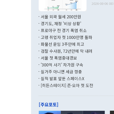
출 호조로 월
다. [정동영 통일부 장관이 지난달 23일 오후 서울 종로구 정부서울청사에
2026-08-06 08:
료=한국은행] 한국은행이 6일 발표한 '2026년 6월 국제수지(잠정)'에
서 취임 1주년 
면 지난 6월
부 장관 권한
1000만달러
서울 외곽 월세 200만원
발전 구상'을
이에 따라 올
적 갈등 해결
경기도, 재정 '비상 상황'
했다. 경상수
결과 혐오의 
9000만달러
프로야구 전 경기 폭염 취소
년간의 CVI
지 기준 상품
고령 취업자 첫 1000만명 돌파
무너졌다고도 
며 월간 기준
현실을 바꾸는
달러로 38.
화물선 운임 3주만에 최고
를 평화 체제
196.9% 급
검찰 수사권, 72년만에 막 내려
함께 4자 대
수출은 160
지만 이 대통
서울 첫 폭염중대경보
(18.6%) 
화공존 정책이
했다. 통관 기
'300억 사기' 차가원 구속
다"고 지적했
(16.4%)
투리가 잡혀 
실거주 아니면 세금 껑충
월(-10억9
쁜 상황이 초
증가와 유류할
실적 발표 앞둔 스페이스X
9·19 군사
기록했지만 
[히든스테이지] 즌·오아 첫 도전
"우리의 선의
로 전환됐다.
으로 약간의 의문
를 기록해 전
관은 업무보고
는 배당수입
주의에 근거한
줄면서 25억
[주요포토]
라며 "여러분
억1000만달
이 9월 러시
였던 올해 3