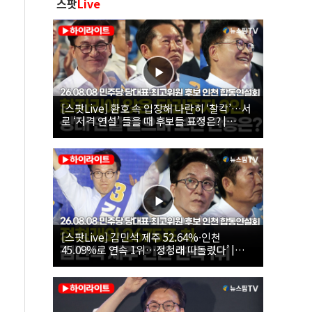
스팟
Live
[스팟Live] 환호 속 입장해 나란히 ‘찰칵’…서
로 ‘저격 연설’ 들을 때 후보들 표정은? |
26.08.08 더불어민주당 당대표·최고위원 후
보 인천 합동연설회
[스팟Live] 김민석 제주 52.64%·인천
45.09%로 연속 1위…정청래 따돌렸다’ |
26.08.08 더불어민주당 당대표·최고위원 후
보 인천 합동연설회