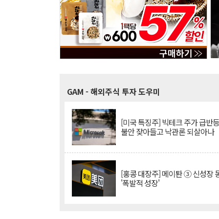
GAM
- 해외주식 투자 도우미
[미국 특징주] 빅테크 주가 급반등..
불안 잦아들고 낙관론 되살아나
[홍콩 대장주] 메이퇀 ③ 신성장
'폭발적 성장'