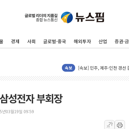
울진·영덕 '호우특보'-포항 '
[종합] 김민석, 정청래에 '0.86
인천 합동연설회 나선 송영길
울
경제
사회
글로벌·중국
해외투자
산업
증권·
김민석, 2주차 제주·인천 경선서
인사하는 김민석 당대표 후보
[속보] 민주, 제주·인천 경선 결
[속보] 민주, 인천 경선 결과 발
속보
[속보] 민주, 제주 경선 결과 발
이번주 국내 주요 금융일정(8.1
美, 이란전 출구전략 만지작
 삼성전자 부회장
강릉·동해·삼척 시간당 최대 
폐기물 수거하다 참변…60대
25년03월19일 09:59
서울 중랑구 주택가서 흉기 난
가
가
李대통령 "결혼 때문에 손해 