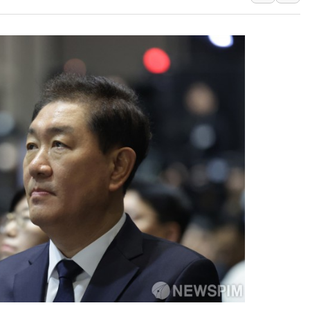
여수 오동도 인근 해상서 모
추미애, '위안부' 피해자 기림
인천 선재도 갯벌서 해루질 중
인천서 말다툼 중 어머니 흉기
'화합' 꺼낸 김민석에 '뻔뻔
李대통령, ISA 개편 재검토 