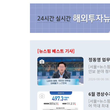
[뉴스핌 베스트 기사]
정동영 업무
[서울=뉴스핌
안보 분야 정
평화공존 발전
2026-08-06 06:
발언 중에는 
언한 것이 있
령은 공개적으
6월 경상수
주의적 희망에
관의 대북 정
[서울=뉴스핌
관 부처 장관
어 역대 최대
관의 무리한 