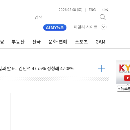
2026.08.08 (토)
ENG
中文
|
|
산사태 주의보'...경북도, 호우 피해·통제구간 없어
%p' 차 재역전 성공...金 45.42% vs 鄭 44.56%
패밀리 사이트
·정청래·김민석 당대표 후보
금융
부동산
전국
문화·연예
스포츠
GAM
 정청래에 승리...47.75% vs 42.08%
과 발표...김민석 47.75% 정청래 42.08%
표...김민석 45.09% 정청래 43.27% 송영길 11.63%
표...김민석 52.64% 정청래 39.89% 송영길 7.47%
0~8.14)
…공습 한계·탄약 부족 현실화
50㎜ 폭우…강원 동해안 강한 비 이어져
 환경미화원 수거차에 치여 사망
동…60대 남성 2명 숨져
보는 일 없게"…'결혼 페널티' 22개 과제 손본다