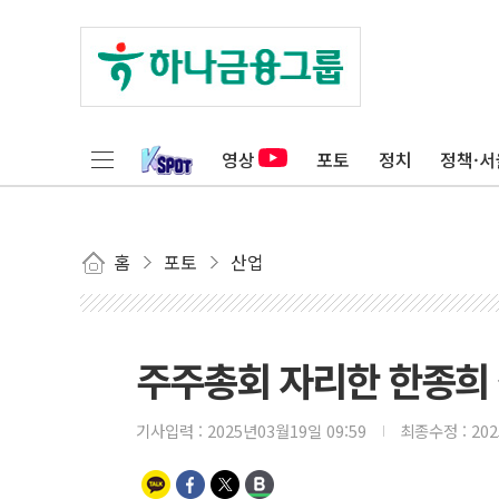
영상
포토
정치
정책·서
홈
포토
산업
주주총회 자리한 한종희
기사입력 :
2025년03월19일 09:59
최종수정 :
20