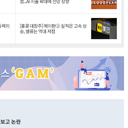
점...AI 지출 확대에 전망 상향
 동력의
[홍콩 대장주] 메이퇀② 실적은 고속 상
승, 밸류는 역대 저점
보고 논란