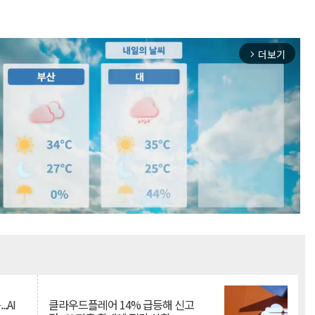
더보기
arrow_forward_ios
Mute
.AI
클라우드플레어 14% 급등해 신고