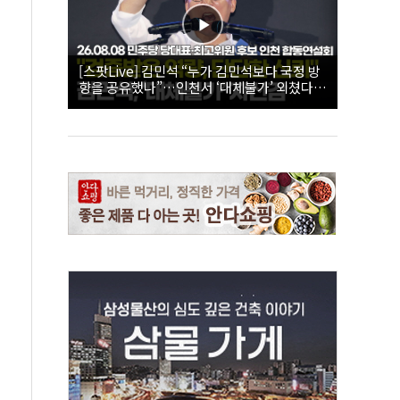
[스팟Live] 김민석 “누가 김민석보다 국정 방
향을 공유했나”…인천서 ‘대체불가’ 외쳤다 |
26.08.08 더불어민주당 당대표·최고위원 후
보 인천 합동연설회