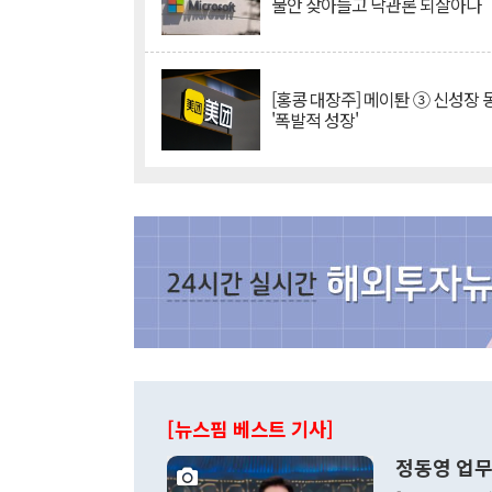
불안 잦아들고 낙관론 되살아나
[홍콩 대장주] 메이퇀 ③ 신성장
'폭발적 성장'
[뉴스핌 베스트 기사]
정동영 업무