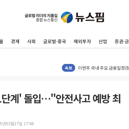
울
경제
사회
글로벌·중국
해외투자
산업
증권·
포항시 재난예산 40억 긴급 
속보
울진·영덕 '호우특보'-포항 '
[종합] 김민석, 정청래에 '0.86
인천 합동연설회 나선 송영길
1단계' 돌입…"안전사고 예방 최
김민석, 2주차 제주·인천 경선서
인사하는 김민석 당대표 후보
[속보] 민주, 제주·인천 경선 결
25년03월17일 17:46
[속보] 민주, 인천 경선 결과 발