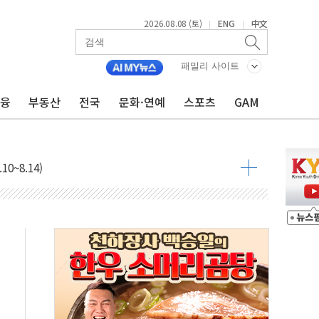
2026.08.08 (토)
ENG
中文
|
|
패밀리 사이트
금융
부동산
전국
문화·연예
스포츠
GAM
투입…고수온 양식장 복구·지원 '총력'
산사태 주의보'...경북도, 호우 피해·통제구간 없어
%p' 차 재역전 성공...金 45.42% vs 鄭 44.56%
·정청래·김민석 당대표 후보
 정청래에 승리...47.75% vs 42.08%
과 발표...김민석 47.75% 정청래 42.08%
표...김민석 45.09% 정청래 43.27% 송영길 11.63%