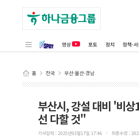
영상
포토
정치
정책·서
홈
전국
부산·울산·경남
부산시, 강설 대비 '비상
선 다할 것"
기사입력 :
2025년03월17일 17:46
최종수정 :
20