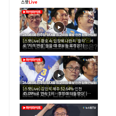
스팟
Live
[스팟Live] 환호 속 입장해 나란히 ‘찰칵’…서
로 ‘저격 연설’ 들을 때 후보들 표정은? |
26.08.08 더불어민주당 당대표·최고위원 후
보 인천 합동연설회
[스팟Live] 김민석 제주 52.64%·인천
45.09%로 연속 1위…정청래 따돌렸다’ |
26.08.08 더불어민주당 당대표·최고위원 후
보 인천 합동연설회