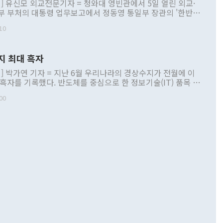
] 유신모 외교전문기자 = 청와대 영빈관에서 5일 열린 외교·
부 부처의 대통령 업무보고에서 정동영 통일부 장관의 '한반도
 구상'과 업무보고 발언이 논란을 빚고 있다. 이날 정 장관의
10
정부 내 조율을 거치지 않은 사안을 정책으로 추진하겠다고 공
는가 하면 사실 관계에 맞지 않은 설명도 있었다. 이재명 대통
로 신중을 기해 달라고 경고했고, 조현 외교부 장관은 '이상
지 최대 흑자
 근거한 비현실적 구상'이라는 비판을 내놨다. 그동안 정 장
책 관련 발언이 물의를 빚은 적은 여러 번 있지만 대통령과 유
] 박가연 기자 = 지난 6월 우리나라의 경상수지가 전월에 이
이 공개적으로 부정적 입장을 표명한 것은 이례적이다. 정 장
 흑자를 기록했다. 반도체를 중심으로 한 정보기술(IT) 품목 수
대북 접근법과 월권을 제어해야 한다는 목소리도 높아지고 있
간 상품수출이 처음으로 1000억달러를 넘어선 영향이다. [자
00
 따르
기자간담회를 하고 있다. [사진=통일부] 2026.07.23 ◆통일
 경상수지는 497억3000만달러 흑자로 집계됐다. 전월(386억
 넘어선 주장 정 장관은 이날 업무보고에서 '한반도 평화공존
)에 이어 두 달 연속 월간 기준 역대 최대 기록을 갈아치웠다.
 설명하면서 이재명 정부 2년차 핵심 과제로 상호 존중·평화
해 상반기 누적 경상수지 흑자는 1910억1000만달러를 기록
·핵 없는 한반도 등 3대 기본 방향을 제시했다. 정 장관은 "대
지 흑자를 견인한 것은 상품수지다. 6월 상품수지는 478억
언어는 멈춰야 한다"면서 주적 용어 대체를 주장했다. 지난 25
 흑자를 기록하며 전월에 이어 역대 최대를 다시 썼다. 국제수
D(완전하고 검증가능하며 되돌릴 수 없는 비핵화) 구도는 이미
수출은 1123억7000만달러로 전년 동월 대비 84.5% 증가하
했다. 또 "현 시점에서 흘러간 선(先)비핵화만 되뇌는 것은
 처음으로 1000억달러를 넘어섰다. 상품수입은 644억8000만
 데 힘이 되지 않는다"고 주장했다. 정 장관은 또 "정전 체제
6% 늘었다. 통관 기준으로는 반도체 수출이 전년 동월 대비
로 바꾸는 논의에 착수하겠다"면서 "북·미 정상회담 견인과
증했고 컴퓨터·주변기기(SSD)는 282.7% 증가했다. IT 품목
화의 동력을 확보하기 위해 최선을 다할 것"이라고 말했다. 하
.4% 늘었으며 비IT 품목도 ▲석유제품(47.5%) ▲화공품
령은 정 장관의 구상에 대부분 제동을 걸었다. 이 대통령은 "평
▲철강제품(17.9%) ▲승용차(6.1%) 등을 중심으로 18.6% 증가
 정치적으로 악용되는 측면이 있다"며 "많이 조심하셔야 한
준 수입은 ▲원자재(30.5%) ▲자본재(35.3%) ▲소비재
다. 북한을 다른 이름으로 불러야 한다는 주장에는 "표현에 꼬