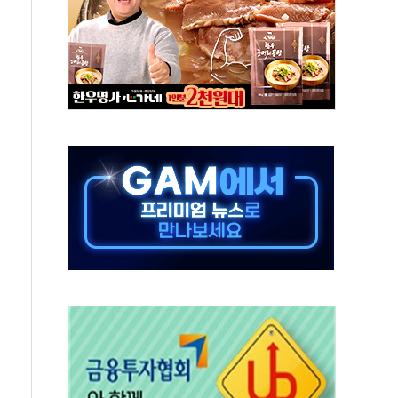
표...김민석 52.64% 정청래 39.89% 송영길 7.47%
0~8.14)
…공습 한계·탄약 부족 현실화
50㎜ 폭우…강원 동해안 강한 비 이어져
 환경미화원 수거차에 치여 사망
동…60대 남성 2명 숨져
보는 일 없게"…'결혼 페널티' 22개 과제 손본다
터보트 전복…1명 사망·1명 실종
의 날 참석..."국제적 시민 연대로 목소리 내야"
 실종 60대 나흘만에 숨진 채 발견
 살해 10대 아들 체포
' 받아친 정청래…제주 연설서 신경전 고조