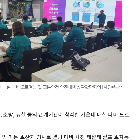
린 대설 대비 도로결빙 및 교통안전 안전대책 상황판단회의 [사진=부산
군, 소방, 경찰 등의 관계기관이 참석한 가운데 대설 대비 도로
망 가동 ▲산지 경사로 결빙 대비 사전 제설제 살포 ▲자동