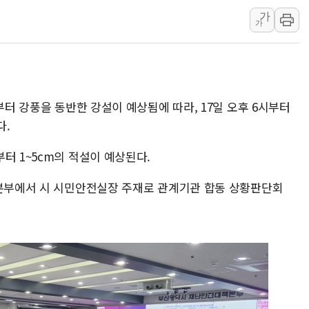
가
[속보] 민주, 제주 경선 결과 발
가
이번주 국내 주요 금융일정(8.1
美, 이란전 출구전략 만지작
강릉·동해·삼척 시간당 최대 
폐기물 수거하다 참변…60대
부터 강풍을 동반한 강설이 예상됨에 따라, 17일 오후 6시부터
서울 중랑구 주택가서 흉기 난
다.
李대통령 "결혼 때문에 손해 
터 1~5cm의 적설이 예상된다.
여수 오동도 인근 해상서 모
추미애, '위안부' 피해자 기림
책본부에서 시 시민안전실장 주재로 관계기관 합동 상황판단회
인천 선재도 갯벌서 해루질 중
인천서 말다툼 중 어머니 흉기
'화합' 꺼낸 김민석에 '뻔뻔