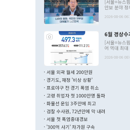
[서울=뉴스핌
안보 분야 정
평화공존 발전
2026-08-06 06:
발언 중에는 
언한 것이 있
령은 공개적으
6월 경상수
주의적 희망에
관의 대북 정
[서울=뉴스핌
관 부처 장관
어 역대 최대
관의 무리한 
출 호조로 월
다. [정동영 통일부 장관이 지난달 23일 오후 서울 종로구 정부서울청사에
2026-08-06 08:
료=한국은행] 한국은행이 6일 발표한 '2026년 6월 국제수지(잠정)'에
서 취임 1주년 
면 지난 6월
부 장관 권한
1000만달러
서울 외곽 월세 200만원
발전 구상'을
이에 따라 올
적 갈등 해결
경기도, 재정 '비상 상황'
했다. 경상수
결과 혐오의 
9000만달러
프로야구 전 경기 폭염 취소
년간의 CVI
지 기준 상품
고령 취업자 첫 1000만명 돌파
무너졌다고도 
며 월간 기준
현실을 바꾸는
달러로 38.
화물선 운임 3주만에 최고
를 평화 체제
196.9% 급
검찰 수사권, 72년만에 막 내려
함께 4자 대
수출은 160
지만 이 대통
서울 첫 폭염중대경보
(18.6%) 
화공존 정책이
했다. 통관 기
'300억 사기' 차가원 구속
다"고 지적했