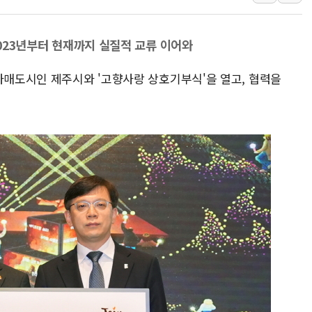
트럼프, 中 겨냥 폴리실리콘 관세 15% 부과…美 태양광주
[사진] 빈살만과 에르도안의 만남
2023년부터 현재까지 실질적 교류 이어와
이란와이어 "이란 최고지도자 위독…곧 사망해도 놀랍지 
자매도시인 제주시와 '고향사랑 상호기부식'을 열고, 협력을