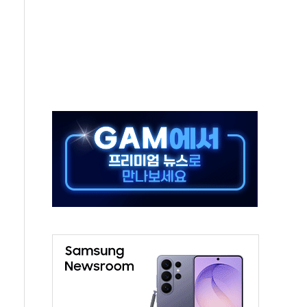
 급등
않아"