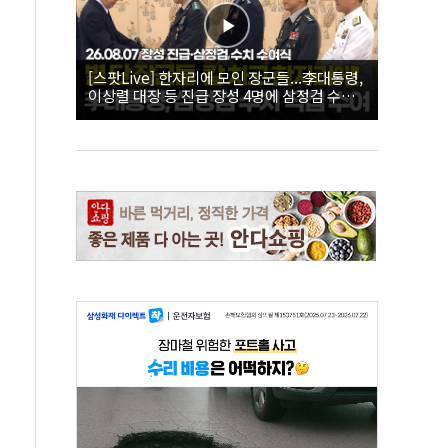
[스팟Live] 한자리에 모인 장군들...李대통령,
이상렬 대장 등 진급 장성 4명에 삼정검 수치
직접 수여｜26.08.07 장성 진급·삼정검 수치
수여식