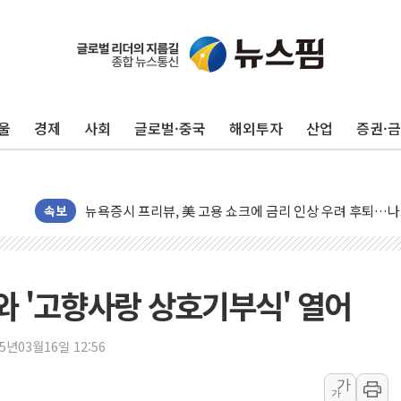
[종합] 이슬람 수니파 3국, '공동방위협정' 체결… 이스라
트럼프, 백신·자폐증 행정명령 검토…"이르면 다음 주"
美 항소법원, 백악관 무도회장 공사 중단 명령…트럼프 제
이란 핵심 원유 수출항 '하르그섬', 최근 1주일 이상 '올스
울
경제
사회
글로벌·중국
해외투자
산업
증권·
美 고용 쇼크에 엔화 장중 급등…시장은 "또 개입했나" 촉
[AI MY 뉴스] 뉴욕 반도체주 프리뷰...美 고용 쇼크에 반도
뉴욕증시 프리뷰, 美 고용 쇼크에 금리 인상 우려 후퇴…나
[종합] 美 7월 고용 2만3000명 감소 '쇼크'…9월 금리 인
속보
[사진] 이슬람 수니파 3개국, 공동방위협정 체결
뉴욕증시 개장 전 특징주...아틀라시안·클라우드플레어
보훈부, 미 DPAA와 MOU… "6·25 미군 실종자 7359명
 '고향사랑 상호기부식' 열어
트럼프 "금리 내려야"…파월 때와 달리 워시엔 톤 낮춰
특정 정치인 측근 포항시 정책특보 내정설...포항시 '시끌'
25년03월16일 12:56
李 "해남 태양광, 대한민국 다음 100년 밑거름…수도권 집
가
가
李 대통령, '6시간 마라톤 부동산 2차 회의' 주재… "전폭