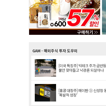
GAM
- 해외주식 투자 도우미
[미국 특징주] 빅테크 주가 급반등..
불안 잦아들고 낙관론 되살아나
[홍콩 대장주] 메이퇀 ③ 신성장
'폭발적 성장'