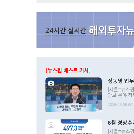
[뉴스핌 베스트 기사]
정동영 업무
[서울=뉴스핌
안보 분야 정
평화공존 발전
2026-08-06 06:
발언 중에는 
언한 것이 있
령은 공개적으
6월 경상수
주의적 희망에
관의 대북 정
[서울=뉴스핌