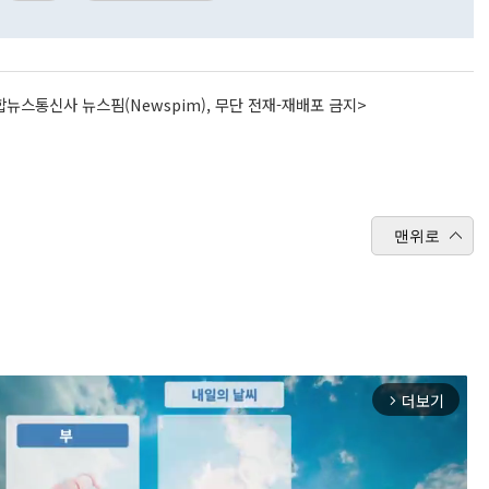
뉴스통신사 뉴스핌(Newspim), 무단 전재-재배포 금지>
맨위로
더보기
arrow_forward_ios