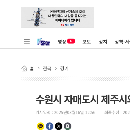
영상
포토
정치
정책·서
홈
전국
경기
수원시 자매도시 제주시와
기사입력 :
2025년03월16일 12:56
최종수정 :
20