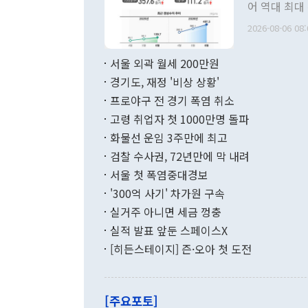
관 부처 장관
어 역대 최대
관의 무리한 
출 호조로 월
다. [정동영 통일부 장관이 지난달 23일 오후 서울 종로구 정부서울청사에
2026-08-06 08:
료=한국은행] 한국은행이 6일 발표한 '2026년 6월 국제수지(잠정)'에
서 취임 1주년 
면 지난 6월
부 장관 권한
1000만달러
서울 외곽 월세 200만원
발전 구상'을
이에 따라 올
적 갈등 해결
경기도, 재정 '비상 상황'
했다. 경상수
결과 혐오의 
9000만달러
프로야구 전 경기 폭염 취소
년간의 CVI
지 기준 상품
고령 취업자 첫 1000만명 돌파
무너졌다고도 
며 월간 기준
현실을 바꾸는
달러로 38.
화물선 운임 3주만에 최고
를 평화 체제
196.9% 급
검찰 수사권, 72년만에 막 내려
함께 4자 대
수출은 160
지만 이 대통
서울 첫 폭염중대경보
(18.6%) 
화공존 정책이
했다. 통관 기
'300억 사기' 차가원 구속
다"고 지적했
(16.4%)
투리가 잡혀 
실거주 아니면 세금 껑충
월(-10억9
쁜 상황이 초
증가와 유류할
실적 발표 앞둔 스페이스X
9·19 군사
기록했지만 
[히든스테이지] 즌·오아 첫 도전
"우리의 선의
로 전환됐다.
으로 약간의 의문
를 기록해 전
관은 업무보고
는 배당수입
주의에 근거한
줄면서 25억
[주요포토]
라며 "여러분
억1000만달