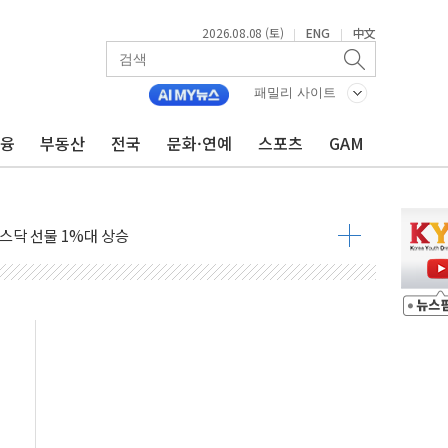
엘·이란 위협에 맞설 자체 억지력 강화
2026.08.08 (토)
ENG
中文
|
|
동
패밀리 사이트
톱'… 美 해상봉쇄 영향
금융
부동산
전국
문화·연예
스포츠
GAM
각
체주 '활짝'
스닥 선물 1%대 상승
상 기대 후퇴
·태양광주↑ VS 트레이드데스크·웬디스↓
 끝까지 찾겠다"
중 완화 전환점"
적 공급 확대·속도전 총력"