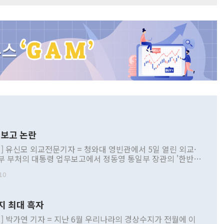
보고 논란
] 유신모 외교전문기자 = 청와대 영빈관에서 5일 열린 외교·
부 부처의 대통령 업무보고에서 정동영 통일부 장관의 '한반도
 구상'과 업무보고 발언이 논란을 빚고 있다. 이날 정 장관의
10
정부 내 조율을 거치지 않은 사안을 정책으로 추진하겠다고 공
는가 하면 사실 관계에 맞지 않은 설명도 있었다. 이재명 대통
로 신중을 기해 달라고 경고했고, 조현 외교부 장관은 '이상
지 최대 흑자
 근거한 비현실적 구상'이라는 비판을 내놨다. 그동안 정 장
책 관련 발언이 물의를 빚은 적은 여러 번 있지만 대통령과 유
] 박가연 기자 = 지난 6월 우리나라의 경상수지가 전월에 이