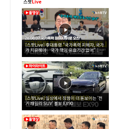
스팟
Live
[스팟Live] 李대통령 "국가폭력 피해자, 국가
가 치유해야…국가 책임 유효기간 없어"｜
26.08.07 국가폭력 피해자 위로 오찬
[스팟Live] 일상에서 장점이 더 돋보이는 '전
기 패밀리 SUV' 볼보 EX90