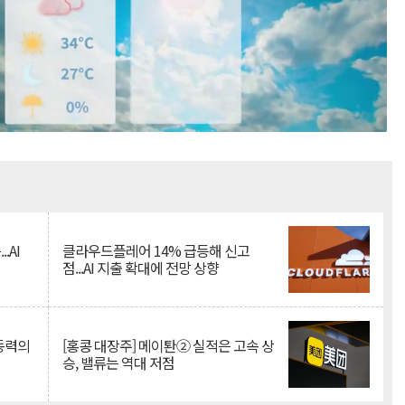
Mute
.AI
클라우드플레어 14% 급등해 신고
점...AI 지출 확대에 전망 상향
 동력의
[홍콩 대장주] 메이퇀② 실적은 고속 상
승, 밸류는 역대 저점