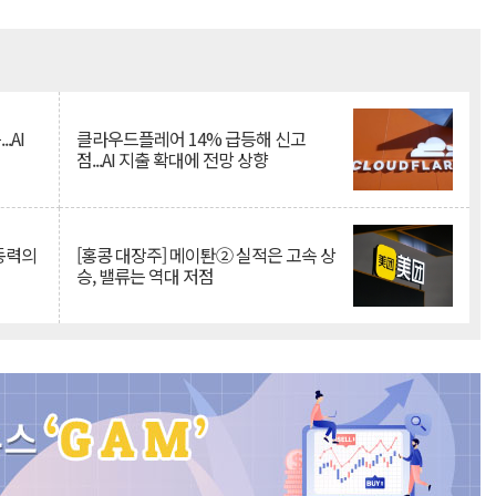
Mute
.AI
클라우드플레어 14% 급등해 신고
점...AI 지출 확대에 전망 상향
 동력의
[홍콩 대장주] 메이퇀② 실적은 고속 상
승, 밸류는 역대 저점