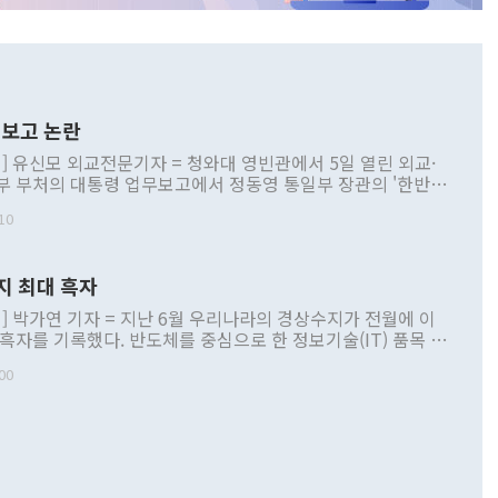
보고 논란
] 유신모 외교전문기자 = 청와대 영빈관에서 5일 열린 외교·
부 부처의 대통령 업무보고에서 정동영 통일부 장관의 '한반도
 구상'과 업무보고 발언이 논란을 빚고 있다. 이날 정 장관의
10
정부 내 조율을 거치지 않은 사안을 정책으로 추진하겠다고 공
는가 하면 사실 관계에 맞지 않은 설명도 있었다. 이재명 대통
로 신중을 기해 달라고 경고했고, 조현 외교부 장관은 '이상
지 최대 흑자
 근거한 비현실적 구상'이라는 비판을 내놨다. 그동안 정 장
책 관련 발언이 물의를 빚은 적은 여러 번 있지만 대통령과 유
] 박가연 기자 = 지난 6월 우리나라의 경상수지가 전월에 이
이 공개적으로 부정적 입장을 표명한 것은 이례적이다. 정 장
 흑자를 기록했다. 반도체를 중심으로 한 정보기술(IT) 품목 수
대북 접근법과 월권을 제어해야 한다는 목소리도 높아지고 있
간 상품수출이 처음으로 1000억달러를 넘어선 영향이다. [자
00
 따르
기자간담회를 하고 있다. [사진=통일부] 2026.07.23 ◆통일
 경상수지는 497억3000만달러 흑자로 집계됐다. 전월(386억
 넘어선 주장 정 장관은 이날 업무보고에서 '한반도 평화공존
)에 이어 두 달 연속 월간 기준 역대 최대 기록을 갈아치웠다.
 설명하면서 이재명 정부 2년차 핵심 과제로 상호 존중·평화
해 상반기 누적 경상수지 흑자는 1910억1000만달러를 기록
·핵 없는 한반도 등 3대 기본 방향을 제시했다. 정 장관은 "대
지 흑자를 견인한 것은 상품수지다. 6월 상품수지는 478억
언어는 멈춰야 한다"면서 주적 용어 대체를 주장했다. 지난 25
 흑자를 기록하며 전월에 이어 역대 최대를 다시 썼다. 국제수