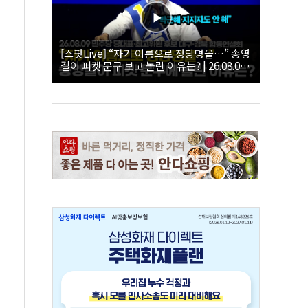
[스팟Live] “자기 이름으로 정당명을…” 송영
길이 피켓 문구 보고 놀란 이유는? | 26.08.09
더불어민주당 당대표·최고위원 후보 대구·경
북 합동연설회