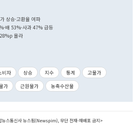
제유가 상승·고환율 여파
%·배 53%·사과 47% 급등
28%p 올라
소비자
상승
지수
통계
고물가
물가
근원물가
농축수산물
뉴스통신사 뉴스핌(Newspim), 무단 전재-재배포 금지>