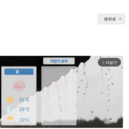
맨위로
더보기
arrow_forward_ios