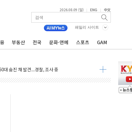
2026.08.09 (일)
ENG
中文
|
|
패밀리 사이트
금융
부동산
전국
문화·연예
스포츠
GAM
고 발생…작업자 1명 숨져
철강 AI융합실증센터' 들어선다
대 숨진 채 발견...경찰, 조사 중
.48%p 차 선두 유지...金 46.01% vs 鄭 44.53%
기 당선...합산득표율 68.63%
해 10대 구속…범행 후 반려견도 죽여
 정청래에 승리…金 48.54% vs 鄭 44.40%
경선 결과...김민석 48.54% 정청래 44.40%
발표...김민석 47.37% 정청래 45.71% 송영길 6.92%
발표...정청래 47.82% 김민석 46.35% 송영길 5.83%
발표...김민석 50.30% 정청래 41.94% 송영길 7.76%