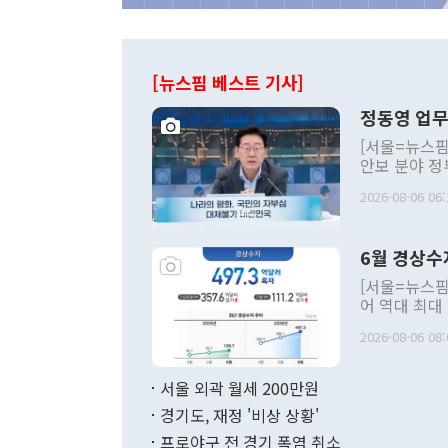
[뉴스핌 베스트 기사]
정동영 업무
[서울=뉴스핌
안보 분야 정
평화공존 발전
2026-08-06 06:
발언 중에는 
언한 것이 있
령은 공개적으
6월 경상수
주의적 희망에
관의 대북 정
[서울=뉴스핌
관 부처 장관
어 역대 최대
관의 무리한 
출 호조로 월
다. [정동영 통일부 장관이 지난달 23일 오후 서울 종로구 정부서울청사에
2026-08-06 08:
료=한국은행] 한국은행이 6일 발표한 '2026년 6월 국제수지(잠정)'에
서 취임 1주년 
면 지난 6월
부 장관 권한
1000만달러
서울 외곽 월세 200만원
발전 구상'을
이에 따라 올
적 갈등 해결
경기도, 재정 '비상 상황'
했다. 경상수
결과 혐오의 
9000만달러
프로야구 전 경기 폭염 취소