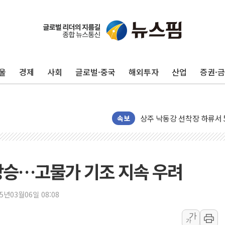
울
경제
사회
글로벌·중국
해외투자
산업
증권·
평택 진위면 공장서 질식사
포항 블루밸리 국가산단에 '
상주 낙동강 선착장 하류서 50
[종합] 김민석, 정청래에 누적 1
속보
민주당 경북도당위원장에 오중
인천서 말다툼 중 어머니 살
김민석, 강원·대구·경북 경선서
 상승…고물가 기조 지속 우려
[속보] 민주, 강원·대구·경북 
[속보] 민주, 경북 경선 결과 
25년03월06일 08:08
[속보] 민주, 대구 경선 결과 
가
가
[속보] 민주, 강원 경선 결과 