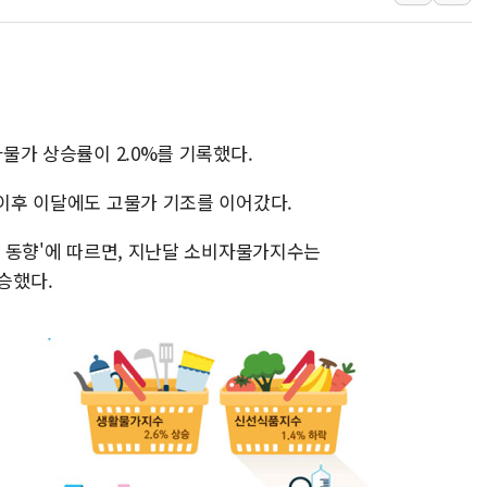
정재헌 CEO, SKT 장기고
최태원, 노소영에 9440억
하나금융, 명동 소상공인에 
인천시 광복절 현수막 '태
자물가 상승률이 2.0%를 기록했다.
병무청, 보충역 전면 손질…
홈플러스發 대형마트 판매,
 이후 이달에도 고물가 기조를 이어갔다.
윤준병·이해민 의원, '정부
물가 동향'에 따르면, 지난달 소비자물가지수는
'호우·산사태 주의보' 울진 
상승했다.
여야, 황희 '버스 하우스' 공