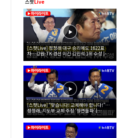
스팟
Live
[스팟Live] 정청래 대구 승리에도 1622표
차…강원·TK 경선 이긴 김민석 1위 수성 |
26.08.09 더불어민주당 당대표·최고위원 후
보 대구·경북 합동연설회
[스팟Live] “맞습니다! 교체해야 합니다!”…
정청래, 지도부 교체 주장 ‘정면돌파’ |
26.08.09 더불어민주당 당대표·최고위원 후
보 대구·경북 합동연설회