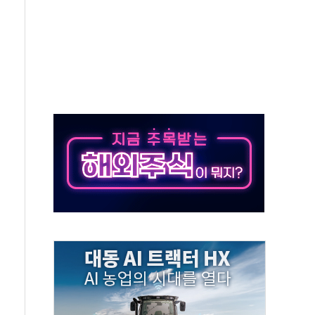
객 400명 맞이…"마음 잇는 시간 되길"
 지급 확정되나…재상고 앞두고 막판 셈법
'행복상자' 전달
극기 거꾸로' 논란…이틀만에 철거
 예술·체육요원 최대 33% 감축
 역대 최대폭 감소한 9.4%↓…유통업계 양극화 심화
 특사'로 콜롬비아 대통령 취임식 참석
시간당 30mm 강한 비...호우 피해 없어
방…野 "청년 우롱 기괴" vs 與 "송구한 해프닝"