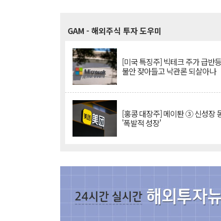
GAM
- 해외주식 투자 도우미
[미국 특징주] 빅테크 주가 급반등..
불안 잦아들고 낙관론 되살아나
[홍콩 대장주] 메이퇀 ③ 신성장
'폭발적 성장'