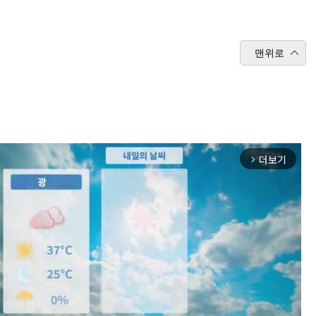
맨위로
더보기
arrow_forward_ios