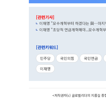
[관련기사]
이재명 "모수개혁부터 하겠다는 與…마지막
이재명 "초당적 연금개혁해야...모수개혁부
[관련키워드]
민주당
국민의힘
국민연금
이재명
<저작권자(c) 글로벌리더의 지름길 종합