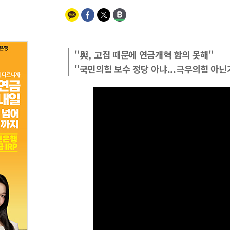
"與, 고집 때문에 연금개혁 합의 못해"
"국민의힘 보수 정당 아냐...극우의힘 아닌