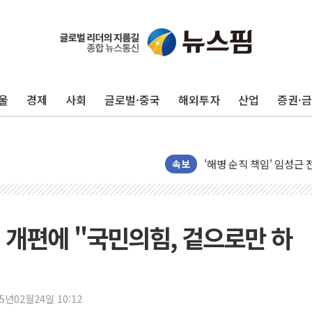
울
경제
사회
글로벌·중국
해외투자
산업
증권·
전남광주 화정역 인근 도로
청도 문수리 야산서 산불 
'해병 순직 책임' 임성근 
헥토이노베이션, 상반기 매
속보
우리은행, 고창해상풍력에 
NH농협은행, 모두투어 
민병덕 "오늘 67개 점포
 개편에 "국민의힘, 겉으로만 하
하나금융이 쏘아 올린 CI
종합특검, '尹 관저 이전 
코스피·코스닥 오전 동반
25년02월24일 10:12
'입추'인데 연일 찜통더