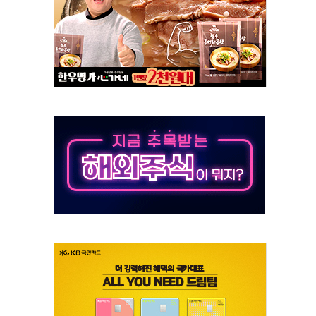
예측"…건설연, AI 위험기상 기술 개발
·인증제도 개선 수혜 기대"
져…대전서 50대 일용직 추락 사망
고 재개발·재건축 촉진하는 것이 부동산 정상화"
저 이전 감사 무마' 유병호 감사위원 구속 기소
년 AI 팩토리 매출 본격화
개입...4월 말 '56조원' 사상 최대
스타트업 지원 프로그램 성료
의' 차가원 대표 구속 송치