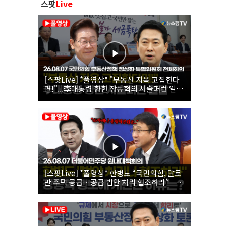
스팟
Live
[스팟Live] *풀영상* "부동산 지옥 고집한다
면!"...李대통령 향한 장동혁의 서슬퍼런 일갈
| 26.08.07 국민의힘 부동산정책 정상화 특별
위원회 전체회의
[스팟Live] *풀영상* 한병도 “국민의힘, 말로
만 주택 공급…공급 법안 처리 협조하라”｜
26.08.07 더불어민주당 원내대책회의