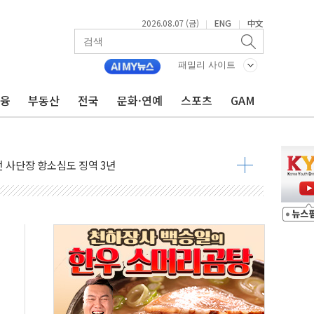
2026.08.07 (금)
ENG
中文
|
|
패밀리 사이트
금융
부동산
전국
문화·연예
스포츠
GAM
 4중 추돌…1명 심정지·5명 부상
진화 중...진화헬기 3대 투입
전 사단장 항소심도 징역 3년
출 첫 2000억원 돌파
4000억 금융 지원
제휴 여행적금 완판
 영업 재개...장바구니에 홈플러스 담아달라" 호소
FO, 금융지주 포용금융 조직개편 신호탄
감사 무마' 유병호 구속 기소
 하락…내린 종목이 두 배 넘어
위…김성환 기후부 장관 "예측범위 벗어나도 즉시대응"