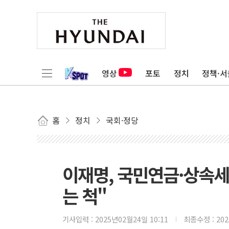
영상
포토
정치
정책·서
홈
정치
국회·정당
이재명, 국민연금·상속세
는 척"
기사입력 :
2025년02월24일 10:11
최종수정 :
20