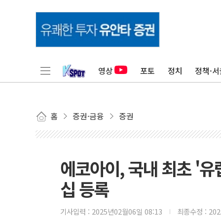
영상
포토
정치
정책·서
홈
증권·금융
증권
에코아이, 국내 최초 '
십 등록
기사입력 :
2025년02월06일 08:13
최종수정 :
20