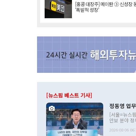
[홍콩 대장주] 메이퇀 ③ 신성장
'폭발적 성장'
[뉴스핌 베스트 기사]
정동영 업무
[서울=뉴스핌
안보 분야 정
평화공존 발전
2026-08-06 06:
발언 중에는 