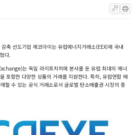
가
LG전자, 대형 TV 구
가
동원파츠, 코스닥 상
이글벳 '하루웰', 세계
쿠팡, 상품 비교·리뷰 
한국첨단소재 "퀀텀AI
스 감축 선도기업 에코아이는 유럽에너지거래소(EEX)에 국내
현대백화점, 콘진원과 
혔다.
y Exchange)는 독일 라이프치히에 본사를 둔 유럽 최대의 에너
을 포함한 다양한 상품의 거래를 지원한다. 특히, 유럽연합 배
구매할 수 있는 공식 거래소로서 글로벌 탄소배출권 시장의 중