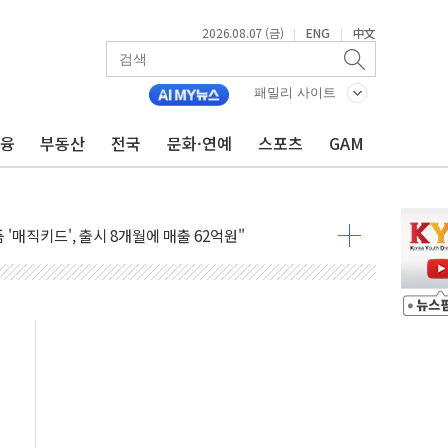
2026.08.07 (금)
ENG
中文
|
|
 반등...2분기 영업이익 121% 급증
 의혹' 서울·경기·충북 선관위 등 추가 압수수색
패밀리 사이트
텔 '키녹', 30일 2주년 기념 행사
금융
부동산
전국
문화·연예
스포츠
GAM
편안 환영...RSU 세제지원 긍정 검토되길"
 ESG경영대상 환경부분 최우수상 수상
 '매직키드', 출시 8개월에 매출 62억원"
 관세 부과에 4%대 급등
백신 품질 분석 연구 국제학술지 게재
판 3종 출시…총 89대 온라인 판매
1000만 달러 지원…전동 컴프레서 생산 확대
편, 합리적 범위 내 수정 가능"…공급·금융대책 예고
…"회생 성패, 상품 공급·협력사 신뢰 회복에 달렸다"
생물자원관과 업무협약 체결
체주 상승에 코스피, 장 초반 1%대 반등