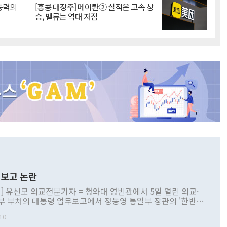
 동력의
[홍콩 대장주] 메이퇀② 실적은 고속 상
승, 밸류는 역대 저점
보고 논란
] 유신모 외교전문기자 = 청와대 영빈관에서 5일 열린 외교·
부 부처의 대통령 업무보고에서 정동영 통일부 장관의 '한반도
 구상'과 업무보고 발언이 논란을 빚고 있다. 이날 정 장관의
10
정부 내 조율을 거치지 않은 사안을 정책으로 추진하겠다고 공