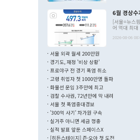
언한 것이 있
령은 공개적으
6월 경상수
주의적 희망에
관의 대북 정
[서울=뉴스핌
관 부처 장관
어 역대 최대
관의 무리한 
출 호조로 월
다. [정동영 통일부 장관이 지난달 23일 오후 서울 종로구 정부서울청사에
2026-08-06 08:
료=한국은행] 한국은행이 6일 발표한 '2026년 6월 국제수지(잠정)'에
서 취임 1주년 
면 지난 6월
부 장관 권한
1000만달러
서울 외곽 월세 200만원
발전 구상'을
이에 따라 올
적 갈등 해결
경기도, 재정 '비상 상황'
했다. 경상수
결과 혐오의 
9000만달러
프로야구 전 경기 폭염 취소
년간의 CVI
지 기준 상품
고령 취업자 첫 1000만명 돌파
무너졌다고도 
며 월간 기준
현실을 바꾸는
달러로 38.
화물선 운임 3주만에 최고
를 평화 체제
196.9% 급
검찰 수사권, 72년만에 막 내려
함께 4자 대
수출은 160
지만 이 대통
서울 첫 폭염중대경보
(18.6%) 
화공존 정책이
했다. 통관 기
'300억 사기' 차가원 구속
다"고 지적했
(16.4%)
투리가 잡혀 
실거주 아니면 세금 껑충
월(-10억9
쁜 상황이 초
증가와 유류할
실적 발표 앞둔 스페이스X
9·19 군사
기록했지만 
[히든스테이지] 즌·오아 첫 도전
"우리의 선의