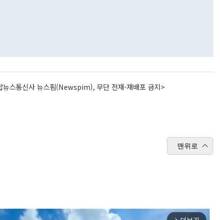
뉴스통신사 뉴스핌(Newspim), 무단 전재-재배포 금지>
맨위로
arrow_forward_ios