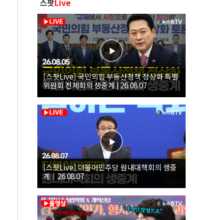
스팟
Live
[스팟Live] 국민의힘 부동산정책 정상화 특별
위원회 전체회의 생중계 | 26.08.07
[스팟Live] 더불어민주당 원내대책회의 생중
계｜26.08.07