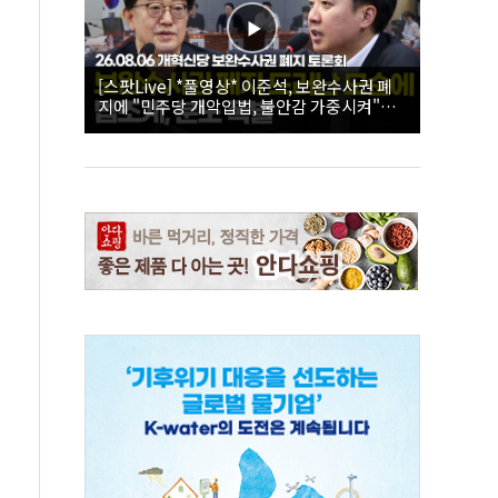
[스팟Live] *풀영상* 이준석, 보완수사권 폐
지에 "민주당 개악입법, 불안감 가중시켜"｜
26.08.06 개혁신당 보완수사권 폐지 토론회