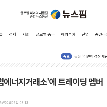
롯데쇼핑, 백화점이 이끈
합수본, '투표율 조작
교원그룹 펫 프렌들리 호
울
경제
사회
글로벌·중국
해외투자
산업
증권·
벤처업계 "정부 세제개
최영근 한국전광 대표,
뉴온 "어린이 성장 제품
[특징주] 태양광주, 美
속보
GC녹십자, mRNA 
BMW코리아, 8월 한정
한온시스템, 캐나다서 
유럽에너지거래소'에 트레이딩 멤버
구윤철 "부동산 세제개
홈플러스, 가오픈 돌입
바이오솔루션, 호남권
25년02월06일 08:13
[개장시황] 대형 반도