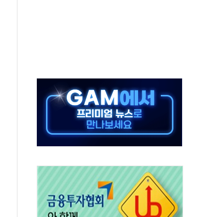
독하면 '스탠바이미2' 구독료 50% 할인
장예비심사 신청
 고양이의 날 맞아 사료 7톤 기부
요약까지 AI로
솔루션, 양자검증 플랫폼 국제 벤치마크 등재"
K패션 브랜드 해외 팝업 지원