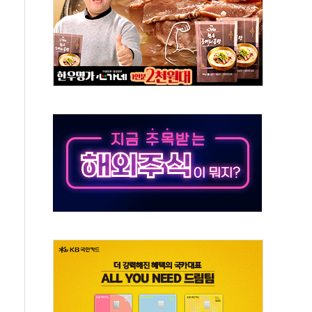
것"
지대' 우려
타진
청래 '격차 확대'
최고치
 요구
낮아지며 상승… STOXX 600 지수는 나흘 연속 최고치
세