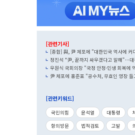
[관련기사]
[종합] 與, 尹 체포에 "대한민국 역사에
정진석 "尹, 끝까지 싸우겠다고 말해"…대
우원식 국회의장 "국정 안정·민생 회복에 
尹 체포에 홍준표 "공수처, 무효인 영장 
[관련키워드]
국민의힘
윤석열
대통령
항의방문
법적검토
고발