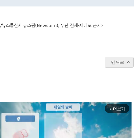
뉴스통신사 뉴스핌(Newspim), 무단 전재-재배포 금지>
맨위로
더보기
arrow_forward_ios