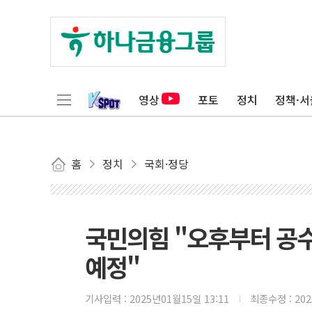
영상
포토
정치
정책·서
홈
정치
국회·정당
국민의힘 "오후부터 공수
예정"
기사입력 :
2025년01월15일 13:11
최종수정 :
20