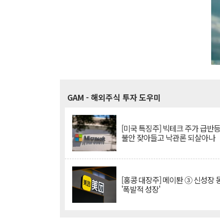
GAM
- 해외주식 투자 도우미
[미국 특징주] 빅테크 주가 급반등..
불안 잦아들고 낙관론 되살아나
[홍콩 대장주] 메이퇀 ③ 신성장
'폭발적 성장'