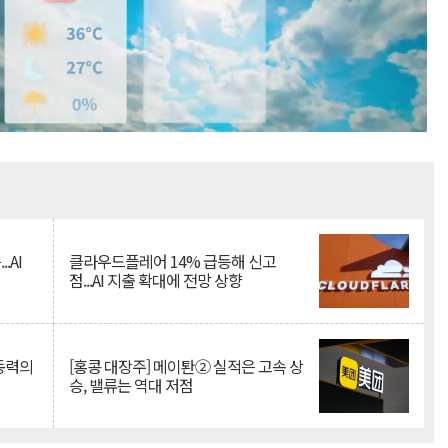
Mute
.AI
클라우드플레어 14% 급등해 신고
점...AI 지출 확대에 전망 상향
 동력의
[홍콩 대장주] 메이퇀② 실적은 고속 상
승, 밸류는 역대 저점