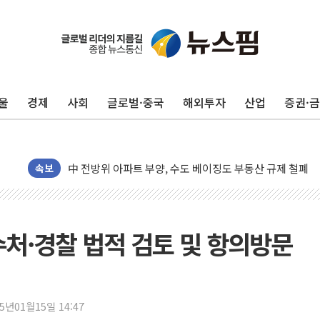
울
경제
사회
글로벌·중국
해외투자
산업
증권·
동해중부 전 해상 풍랑주의보…10일까지 최대 3.5m 높은
연일 폭염에 온열질환 사망 23명…정부, 비상대응기구 가
中 전방위 아파트 부양, 수도 베이징도 부동산 규제 철폐
속보
인제 용대리 계곡서 수위 상승으로 피서객 7명 고립…전원
동해시, 11~14일 '별똥별 멍' 운영…페르세우스 유성우 
강원 중·남부 동해안 시간당 50mm 이상 폭우…호우경보
처·경찰 법적 검토 및 항의방문
청양 밭에서 일하던 90대 숨져…온열질환 여부 조사
폭염에 車 운전면허 기능시험 오전 집중 편성…체감온도 3
李대통령, 'ISA·주가누르기 방지법' 전면 재검토 지시
25년01월15일 14:47
'호우 특보' 경북 울진 시간당 20~30mm 강한 비...가뭄 