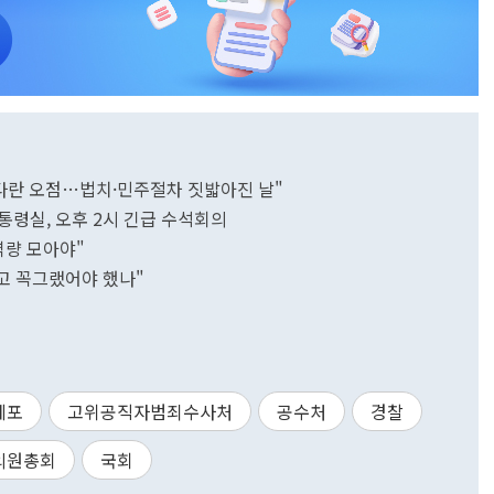
 커다란 오점…법치·민주절차 짓밟아진 날"
통령실, 오후 2시 긴급 수석회의
역량 모아야"
들고 꼭그랬어야 했나"
체포
고위공직자범죄수사처
공수처
경찰
의원총회
국회