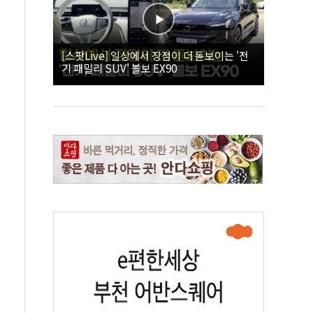
[스팟Live] 일상에서 장점이 더 돋보이는 '전
기 패밀리 SUV' 볼보 EX90