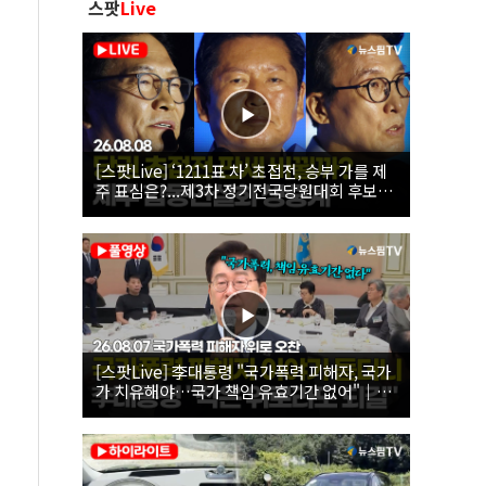
스팟
Live
[스팟Live] ‘1211표 차’ 초접전, 승부 가를 제
주 표심은?...제3차 정기전국당원대회 후보자
제주 합동연설회 생중계 | 26.08.08
[스팟Live] 李대통령 "국가폭력 피해자, 국가
가 치유해야…국가 책임 유효기간 없어"｜
26.08.07 국가폭력 피해자 위로 오찬