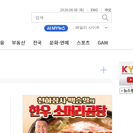
2026.08.08 (토)
ENG
中文
|
|
패밀리 사이트
금융
부동산
전국
문화·연예
스포츠
GAM
 물결
동
 구조
관측
 발효
8도 넘으면 중단
해소될 듯