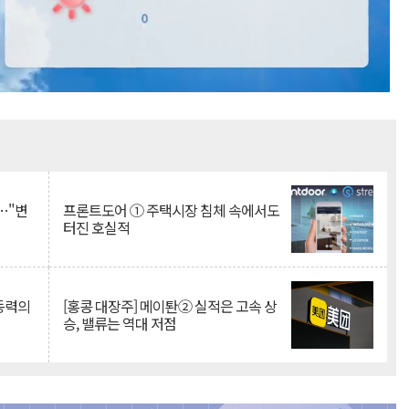
Mute
…"변
프론트도어 ① 주택시장 침체 속에서도
터진 호실적
 동력의
[홍콩 대장주] 메이퇀② 실적은 고속 상
승, 밸류는 역대 저점