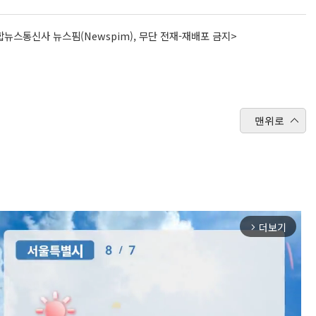
뉴스통신사 뉴스핌(Newspim), 무단 전재-재배포 금지>
맨위로
더보기
arrow_forward_ios