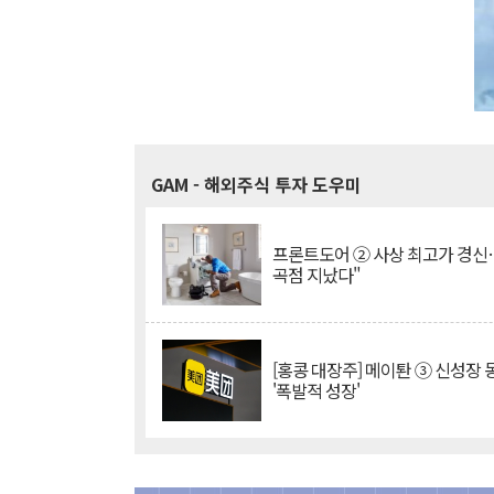
GAM
- 해외주식 투자 도우미
프론트도어 ② 사상 최고가 경신
곡점 지났다"
[홍콩 대장주] 메이퇀 ③ 신성장
'폭발적 성장'