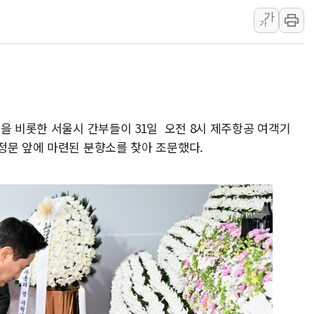
가
트럼프, 中 겨냥 폴리실리콘 관세 15% 부과
가
[사진] 빈살만과 에르도안의 만남
이란와이어 "이란 최고지도자 위독…곧 사망
남동발전, 해남군에 국내 최대 규모 400MW 
[인도증시] 중동 불안 속 유가 상승에 소폭 하락
황희 '폐버스 청년주택' SNS 글 역풍에 "정
을 비롯한 서울시 간부들이 31일 오전 8시 제주항공 여객기
정문 앞에 마련된 분향소를 찾아 조문했다.