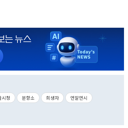
울시청
분향소
희생자
연말연시