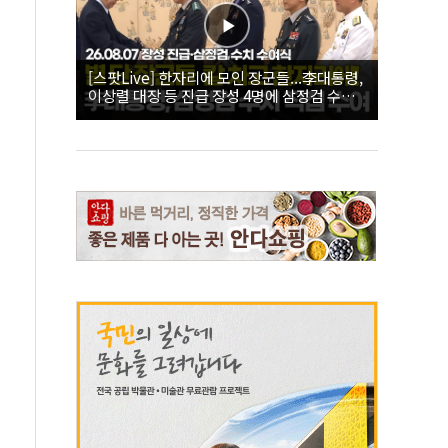
[스팟Live] 한자리에 모인 장군들...李대통령,
이상렬 대장 등 진급 장성 4명에 삼정검 수치
직접 수여｜26.08.07 장성 진급·삼정검 수치
수여식