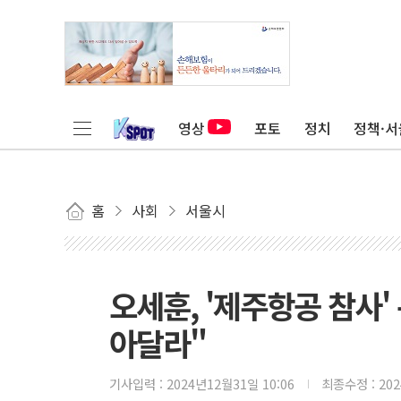
영상
포토
정치
정책·서
홈
사회
서울시
오세훈, '제주항공 참사
아달라"
기사입력 :
2024년12월31일 10:06
최종수정 :
20