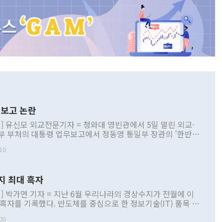
보고 논란
] 유신모 외교전문기자 = 청와대 영빈관에서 5일 열린 외교·
부 부처의 대통령 업무보고에서 정동영 통일부 장관의 '한반도
 구상'과 업무보고 발언이 논란을 빚고 있다. 이날 정 장관의
10
정부 내 조율을 거치지 않은 사안을 정책으로 추진하겠다고 공
는가 하면 사실 관계에 맞지 않은 설명도 있었다. 이재명 대통
로 신중을 기해 달라고 경고했고, 조현 외교부 장관은 '이상
지 최대 흑자
 근거한 비현실적 구상'이라는 비판을 내놨다. 그동안 정 장
책 관련 발언이 물의를 빚은 적은 여러 번 있지만 대통령과 유
] 박가연 기자 = 지난 6월 우리나라의 경상수지가 전월에 이
이 공개적으로 부정적 입장을 표명한 것은 이례적이다. 정 장
 흑자를 기록했다. 반도체를 중심으로 한 정보기술(IT) 품목 수
대북 접근법과 월권을 제어해야 한다는 목소리도 높아지고 있
간 상품수출이 처음으로 1000억달러를 넘어선 영향이다. [자
00