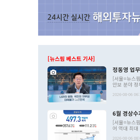
[뉴스핌 베스트 기사]
정동영 업무
[서울=뉴스핌
안보 분야 정
평화공존 발전
2026-08-06 06:
발언 중에는 
언한 것이 있
령은 공개적으
6월 경상수
주의적 희망에
관의 대북 정
[서울=뉴스핌
관 부처 장관
어 역대 최대
관의 무리한 
출 호조로 월
다. [정동영 통일부 장관이 지난달 23일 오후 서울 종로구 정부서울청사에
2026-08-06 08: