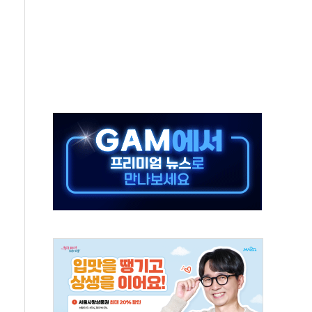
…美 태양광주 급등
해도 놀랍지 않아"
태양광 착공…여의도 1.6배 규모
...금융주 낙폭 커
부정책 아냐" 해명