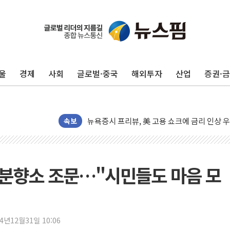
트럼프, 백신·자폐증 행정명령 검토…"이르면
美 항소법원, 백악관 무도회장 공사 중단 명
이란의 핵심 원유 수출항 '하르그섬', 최근 1
울
경제
사회
글로벌·중국
해외투자
산업
증권·
美 고용 쇼크에 엔화 장중 급등…시장은 "또 
[AI MY 뉴스] 뉴욕 반도체주 프리뷰...美 고
뉴욕증시 프리뷰, 美 고용 쇼크에 금리 인상 
[종합] 美 7월 고용 2만3000명 감소 '쇼크'
속보
[사진] 이슬람 수니파 3개국, 공동방위협정 
뉴욕증시 개장 전 특징주...아틀라시안·클
보훈부, 미 DPAA와 MOU… "6·25 미군 실
' 분향소 조문…"시민들도 마음 모
트럼프 "금리 내려야"…파월 때와 달리 워시엔
특정 정치인 측근 포항시 정책특보 내정설...포
李 "해남 태양광, 대한민국 다음 100년 밑거
24년12월31일 10:06
李 대통령, '6시간 마라톤 부동산 2차 회의'