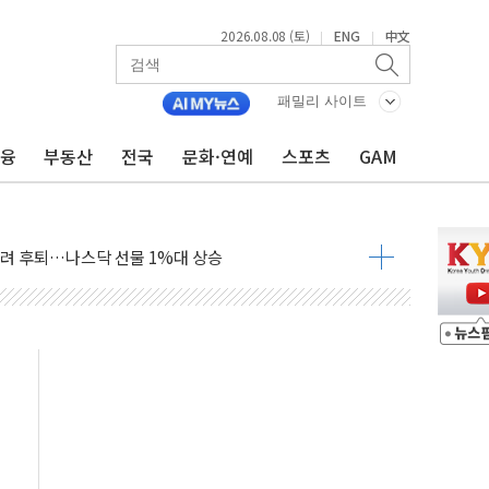
2026.08.08 (토)
ENG
中文
|
|
 다음 주"
령…트럼프 제동
패밀리 사이트
주일 이상 '올스톱'… 美 해상봉쇄 영향
금융
부동산
전국
문화·연예
스포츠
GAM
개입했나" 촉각
용 쇼크에 반도체주 '활짝'
우려 후퇴…나스닥 선물 1%대 상승
…9월 금리 인상 기대 후퇴
체결
라우드플레어·태양광주↑ VS 트레이드데스크·웬디스↓
종자 7359명 끝까지 찾겠다"
 톤 낮춰
항시 '시끌'
름…수도권 집중 완화 전환점"
 주재… "전폭적 공급 확대·속도전 총력"