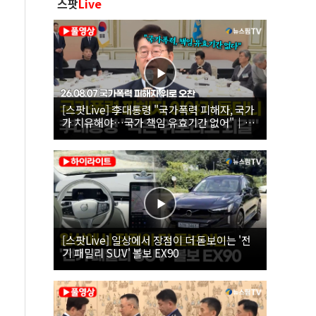
스팟
Live
[스팟Live] 李대통령 "국가폭력 피해자, 국가
가 치유해야…국가 책임 유효기간 없어"｜
26.08.07 국가폭력 피해자 위로 오찬
[스팟Live] 일상에서 장점이 더 돋보이는 '전
기 패밀리 SUV' 볼보 EX90