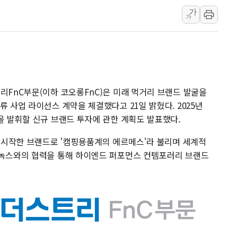
가
서울 중랑구 주택가서 흉기 난
가
李대통령 "결혼 때문에 손해 
여수 오동도 인근 해상서 모
추미애, '위안부' 피해자 기림
인천 선재도 갯벌서 해루질 중
인천서 말다툼 중 어머니 흉기
리FnC부문(이하 코오롱FnC)은 미래 먹거리 브랜드 발굴을
'화합' 꺼낸 김민석에 '뻔뻔
류 사업 라이선스 계약을 체결했다고 21일 밝혔다. 2025년
을 발휘할 신규 브랜드 투자에 관한 계획도 발표했다.
서 시작한 브랜드로 '캠핑용품계의 에르메스'라 불리며 세계적
리녹스와의 협력을 통해 하이엔드 퍼포먼스 컨템포러리 브랜드