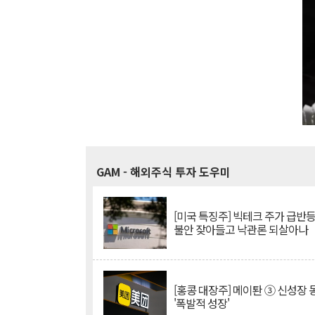
GAM
- 해외주식 투자 도우미
[미국 특징주] 빅테크 주가 급반등..
불안 잦아들고 낙관론 되살아나
[홍콩 대장주] 메이퇀 ③ 신성장
'폭발적 성장'