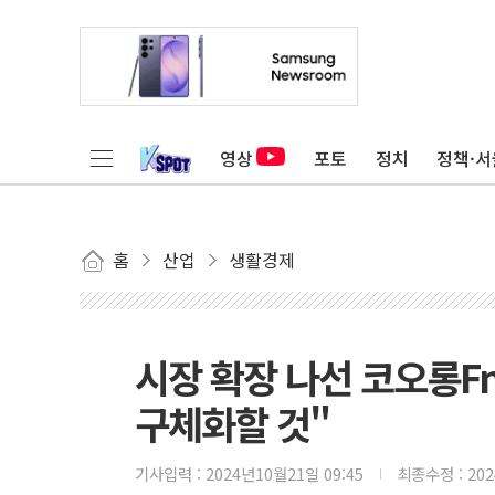
영상
포토
정치
정책·서
홈
산업
생활경제
시장 확장 나선 코오롱F
구체화할 것"
기사입력 :
2024년10월21일 09:45
최종수정 :
20