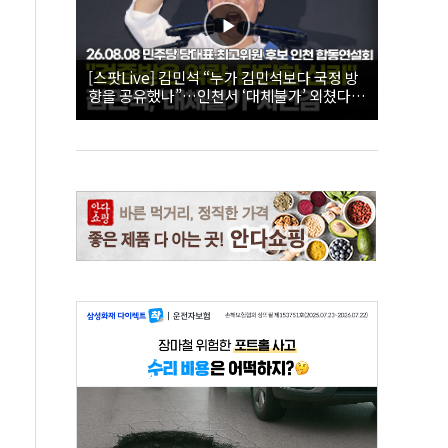
[스팟Live] 김민석 “누가 김민석보다 국정 방
향을 공유했나”…인천서 ‘대체불가’ 외쳤다 |
26.08.08 더불어민주당 당대표·최고위원 후
보 인천 합동연설회