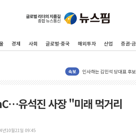
포항시 재난예산 40억 긴급 
울진·영덕 '호우특보'-포항 '
울
경제
사회
글로벌·중국
해외투자
산업
증권·
[종합] 김민석, 정청래에 '0.86
인천 합동연설회 나선 송영길
김민석, 2주차 제주·인천 경선서
인사하는 김민석 당대표 후보
속보
[속보] 민주, 제주·인천 경선 결
[속보] 민주, 인천 경선 결과 발
[속보] 민주, 제주 경선 결과 발
nC…유석진 사장 "미래 먹거리
이번주 국내 주요 금융일정(8.1
美, 이란전 출구전략 만지작
강릉·동해·삼척 시간당 최대 
24년10월21일 09:45
폐기물 수거하다 참변…60대