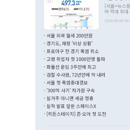
관의 대북 정
[서울=뉴스핌
관 부처 장관
어 역대 최대
관의 무리한 
출 호조로 월
다. [정동영 통일부 장관이 지난달 23일 오후 서울 종로구 정부서울청사에
2026-08-06 08:
료=한국은행] 한국은행이 6일 발표한 '2026년 6월 국제수지(잠정)'에
서 취임 1주년 
면 지난 6월
부 장관 권한
1000만달러
서울 외곽 월세 200만원
발전 구상'을
이에 따라 올
적 갈등 해결
경기도, 재정 '비상 상황'
했다. 경상수
결과 혐오의 
9000만달러
프로야구 전 경기 폭염 취소
년간의 CVI
지 기준 상품
고령 취업자 첫 1000만명 돌파
무너졌다고도 
며 월간 기준
현실을 바꾸는
달러로 38.
화물선 운임 3주만에 최고
를 평화 체제
196.9% 급
검찰 수사권, 72년만에 막 내려
함께 4자 대
수출은 160
지만 이 대통
서울 첫 폭염중대경보
(18.6%) 
화공존 정책이
했다. 통관 기
'300억 사기' 차가원 구속
다"고 지적했
(16.4%)
투리가 잡혀 
실거주 아니면 세금 껑충
월(-10억9
쁜 상황이 초
증가와 유류할
실적 발표 앞둔 스페이스X
9·19 군사
기록했지만 
[히든스테이지] 즌·오아 첫 도전
"우리의 선의
로 전환됐다.
으로 약간의 의문
를 기록해 전
관은 업무보고
는 배당수입