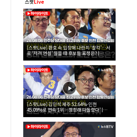
스팟
Live
[스팟Live] 환호 속 입장해 나란히 ‘찰칵’…서
로 ‘저격 연설’ 들을 때 후보들 표정은? |
26.08.08 더불어민주당 당대표·최고위원 후
보 인천 합동연설회
[스팟Live] 김민석 제주 52.64%·인천
45.09%로 연속 1위…정청래 따돌렸다’ |
26.08.08 더불어민주당 당대표·최고위원 후
보 인천 합동연설회