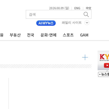
2026.08.09 (일)
ENG
中文
|
|
투입…고수온 양식장 복구·지원 '총력'
패밀리 사이트
산사태 주의보'...경북도, 호우 피해·통제구간 없어
금융
부동산
전국
문화·연예
스포츠
GAM
%p' 차 재역전 성공...金 45.42% vs 鄭 44.56%
·정청래·김민석 당대표 후보
 정청래에 승리...47.75% vs 42.08%
과 발표...김민석 47.75% 정청래 42.08%
표...김민석 45.09% 정청래 43.27% 송영길 11.63%
표...김민석 52.64% 정청래 39.89% 송영길 7.47%
0~8.14)
…공습 한계·탄약 부족 현실화
50㎜ 폭우…강원 동해안 강한 비 이어져
 환경미화원 수거차에 치여 사망