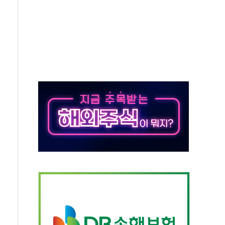
동…60대 남성 2명 숨져
보는 일 없게"…'결혼 페널티' 22개 과제 손본다
터보트 전복…1명 사망·1명 실종
의 날 참석..."국제적 시민 연대로 목소리 내야"
 실종 60대 나흘만에 숨진 채 발견
 살해 10대 아들 체포
' 받아친 정청래…제주 연설서 신경전 고조