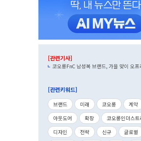
[관련기사]
코오롱FnC 남성복 브랜드, 가을 맞이 오프
[관련키워드]
브랜드
미래
코오롱
계약
아웃도어
확장
코오롱인더스트
디자인
전략
신규
글로벌