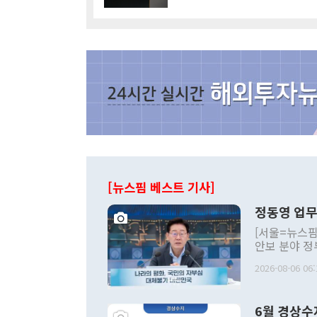
[뉴스핌 베스트 기사]
정동영 업무
[서울=뉴스핌
안보 분야 정
평화공존 발전
2026-08-06 06:
발언 중에는 
언한 것이 있
령은 공개적으
6월 경상수
주의적 희망에