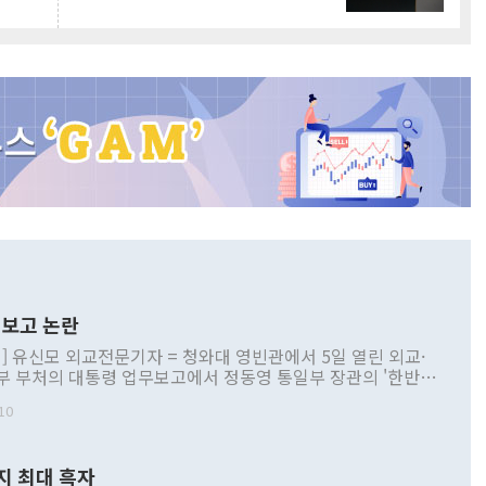
보고 논란
] 유신모 외교전문기자 = 청와대 영빈관에서 5일 열린 외교·
부 부처의 대통령 업무보고에서 정동영 통일부 장관의 '한반도
 구상'과 업무보고 발언이 논란을 빚고 있다. 이날 정 장관의
10
정부 내 조율을 거치지 않은 사안을 정책으로 추진하겠다고 공
는가 하면 사실 관계에 맞지 않은 설명도 있었다. 이재명 대통
로 신중을 기해 달라고 경고했고, 조현 외교부 장관은 '이상
지 최대 흑자
 근거한 비현실적 구상'이라는 비판을 내놨다. 그동안 정 장