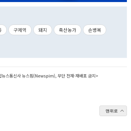
종
구제역
돼지
축산농가
손병복
뉴스통신사 뉴스핌(Newspim), 무단 전재-재배포 금지>
맨위로