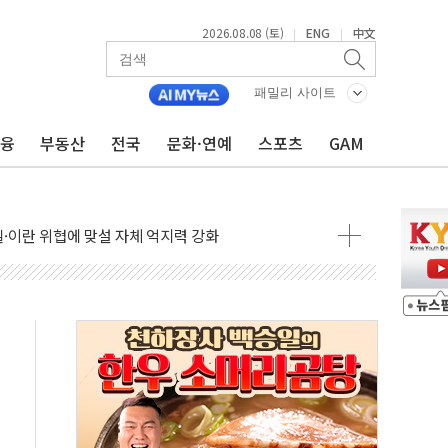
2026.08.08 (토)
ENG
中文
|
|
패밀리 사이트
금융
부동산
전국
문화·연예
스포츠
GAM
낮아지며 상승… STOXX 600 지수는 나흘 연속 최고치
세
엘·이란 위협에 맞설 자체 억지력 강화
동
톱'… 美 해상봉쇄 영향
각
체주 '활짝'
스닥 선물 1%대 상승
상 기대 후퇴