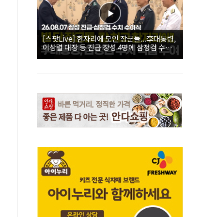
[스팟Live] 한자리에 모인 장군들...李대통령,
이상렬 대장 등 진급 장성 4명에 삼정검 수치
직접 수여｜26.08.07 장성 진급·삼정검 수치
수여식