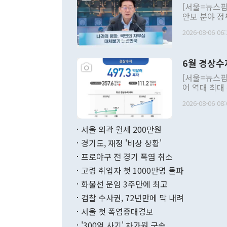
[서울=뉴스핌
안보 분야 정
평화공존 발전
2026-08-06 06:
발언 중에는 
언한 것이 있
령은 공개적으
6월 경상수
주의적 희망에
관의 대북 정
[서울=뉴스핌
관 부처 장관
어 역대 최대
관의 무리한 
출 호조로 월
다. [정동영 통일부 장관이 지난달 23일 오후 서울 종로구 정부서울청사에
2026-08-06 08:
료=한국은행] 한국은행이 6일 발표한 '2026년 6월 국제수지(잠정)'에
서 취임 1주년 
면 지난 6월
부 장관 권한
1000만달러
서울 외곽 월세 200만원
발전 구상'을
이에 따라 올
적 갈등 해결
경기도, 재정 '비상 상황'
했다. 경상수
결과 혐오의 
9000만달러
프로야구 전 경기 폭염 취소
년간의 CVI
지 기준 상품
고령 취업자 첫 1000만명 돌파
무너졌다고도 
며 월간 기준
현실을 바꾸는
달러로 38.
화물선 운임 3주만에 최고
를 평화 체제
196.9% 급
검찰 수사권, 72년만에 막 내려
함께 4자 대
수출은 160
지만 이 대통
서울 첫 폭염중대경보
(18.6%) 
화공존 정책이
했다. 통관 기
'300억 사기' 차가원 구속