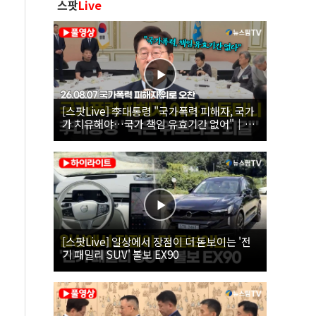
스팟
Live
[스팟Live] 李대통령 "국가폭력 피해자, 국가
가 치유해야…국가 책임 유효기간 없어"｜
26.08.07 국가폭력 피해자 위로 오찬
[스팟Live] 일상에서 장점이 더 돋보이는 '전
기 패밀리 SUV' 볼보 EX90