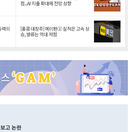
점...AI 지출 확대에 전망 상향
 동력의
[홍콩 대장주] 메이퇀② 실적은 고속 상
승, 밸류는 역대 저점
보고 논란