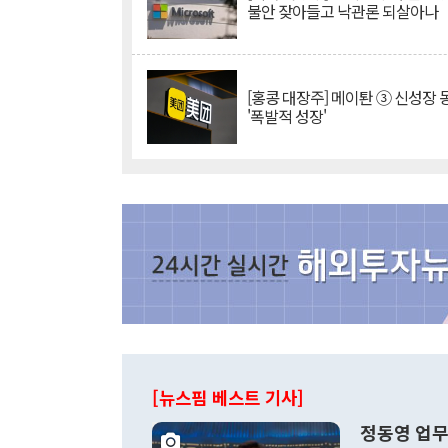
불안 잦아들고 낙관론 되살아나
[홍콩 대장주] 메이퇀 ③ 신성장
'폭발적 성장'
[뉴스핌 베스트 기사]
정동영 업무