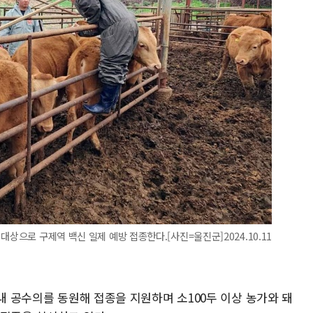
대상으로 구제역 백신 일제 예방 접종한다.[사진=울진군]2024.10.11
역내 공수의를 동원해 접종을 지원하며 소100두 이상 농가와 돼