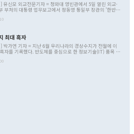
] 유신모 외교전문기자 = 청와대 영빈관에서 5일 열린 외교·
부 부처의 대통령 업무보고에서 정동영 통일부 장관의 '한반도
 구상'과 업무보고 발언이 논란을 빚고 있다. 이날 정 장관의
10
정부 내 조율을 거치지 않은 사안을 정책으로 추진하겠다고 공
는가 하면 사실 관계에 맞지 않은 설명도 있었다. 이재명 대통
로 신중을 기해 달라고 경고했고, 조현 외교부 장관은 '이상
지 최대 흑자
 근거한 비현실적 구상'이라는 비판을 내놨다. 그동안 정 장
책 관련 발언이 물의를 빚은 적은 여러 번 있지만 대통령과 유
] 박가연 기자 = 지난 6월 우리나라의 경상수지가 전월에 이
이 공개적으로 부정적 입장을 표명한 것은 이례적이다. 정 장
 흑자를 기록했다. 반도체를 중심으로 한 정보기술(IT) 품목 수
대북 접근법과 월권을 제어해야 한다는 목소리도 높아지고 있
간 상품수출이 처음으로 1000억달러를 넘어선 영향이다. [자
00
 따르
기자간담회를 하고 있다. [사진=통일부] 2026.07.23 ◆통일
 경상수지는 497억3000만달러 흑자로 집계됐다. 전월(386억
 넘어선 주장 정 장관은 이날 업무보고에서 '한반도 평화공존
)에 이어 두 달 연속 월간 기준 역대 최대 기록을 갈아치웠다.
 설명하면서 이재명 정부 2년차 핵심 과제로 상호 존중·평화
해 상반기 누적 경상수지 흑자는 1910억1000만달러를 기록
·핵 없는 한반도 등 3대 기본 방향을 제시했다. 정 장관은 "대
지 흑자를 견인한 것은 상품수지다. 6월 상품수지는 478억
언어는 멈춰야 한다"면서 주적 용어 대체를 주장했다. 지난 25
 흑자를 기록하며 전월에 이어 역대 최대를 다시 썼다. 국제수
D(완전하고 검증가능하며 되돌릴 수 없는 비핵화) 구도는 이미
수출은 1123억7000만달러로 전년 동월 대비 84.5% 증가하
했다. 또 "현 시점에서 흘러간 선(先)비핵화만 되뇌는 것은
 처음으로 1000억달러를 넘어섰다. 상품수입은 644억8000만
 데 힘이 되지 않는다"고 주장했다. 정 장관은 또 "정전 체제
6% 늘었다. 통관 기준으로는 반도체 수출이 전년 동월 대비
로 바꾸는 논의에 착수하겠다"면서 "북·미 정상회담 견인과
증했고 컴퓨터·주변기기(SSD)는 282.7% 증가했다. IT 품목
화의 동력을 확보하기 위해 최선을 다할 것"이라고 말했다. 하
.4% 늘었으며 비IT 품목도 ▲석유제품(47.5%) ▲화공품
령은 정 장관의 구상에 대부분 제동을 걸었다. 이 대통령은 "평
▲철강제품(17.9%) ▲승용차(6.1%) 등을 중심으로 18.6% 증가
 정치적으로 악용되는 측면이 있다"며 "많이 조심하셔야 한
준 수입은 ▲원자재(30.5%) ▲자본재(35.3%) ▲소비재