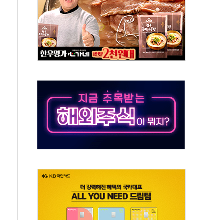
·태양광주↑ VS 트레이드데스크·웬디스↓
 끝까지 찾겠다"
중 완화 전환점"
적 공급 확대·속도전 총력"
 급등
않아"