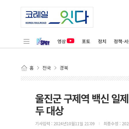
영상
포토
정치
정책·서
홈
전국
경북
울진군 구제역 백신 일제 접
두 대상
기사입력 :
2024년10월11일 21:09
최종수정 :
20