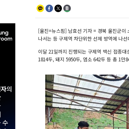
[울진=뉴스핌] 남효선 기자 = 경북 울진군이
나서는 등 구제역 차단위한 선제 방역에 나선
이달 21일까지 진행되는 구제역 백신 접종대상
1814두, 돼지 5950두, 염소 642두 등 총 1만8