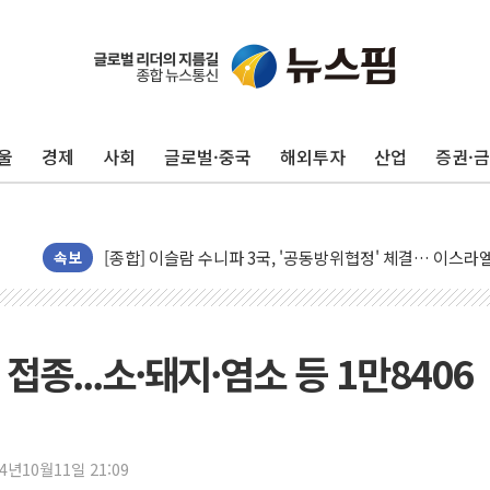
울
경제
사회
글로벌·중국
해외투자
산업
증권·
유럽증시, 美 고용 예상 밖 부진에 연준 금리 인상 가능성 
미 연준 매파 기세 꺾이나…고용 감소에 9월 동결 전망 우
[종합] 이슬람 수니파 3국, '공동방위협정' 체결… 이스라
트럼프, 백신·자폐증 행정명령 검토…"이르면 다음 주"
속보
美 항소법원, 백악관 무도회장 공사 중단 명령…트럼프 제
이란 핵심 원유 수출항 '하르그섬', 최근 1주일 이상 '올스
美 고용 쇼크에 엔화 장중 급등…시장은 "또 개입했나" 촉
종...소·돼지·염소 등 1만8406
[AI MY 뉴스] 뉴욕 반도체주 프리뷰...美 고용 쇼크에 반도
뉴욕증시 프리뷰, 美 고용 쇼크에 금리 인상 우려 후퇴…나
[종합] 美 7월 고용 2만3000명 감소 '쇼크'…9월 금리 인
24년10월11일 21:09
[사진] 이슬람 수니파 3개국, 공동방위협정 체결