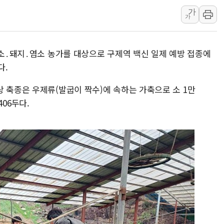
가
뉴욕증시 개장 전 특징주...아틀라시안·클라우드플레어
가
보훈부, 미 DPAA와 MOU… "6·25 미군 실종자 7359명
트럼프 "금리 내려야"…파월 때와 달리 워시엔 톤 낮춰
 소․돼지․염소 농가를 대상으로 구제역 백신 일제 예방 접종에
특정 정치인 측근 포항시 정책특보 내정설...포항시 '시끌'
다.
李 "해남 태양광, 대한민국 다음 100년 밑거름…수도권 집
李 대통령, '6시간 마라톤 부동산 2차 회의' 주재… "전폭
 축종은 우제류(발굽이 짝수)에 속하는 가축으로 소 1만
406두다.
트럼프, 中 겨냥 폴리실리콘 관세 15% 부과…美 태양광주
[사진] 빈살만과 에르도안의 만남
이란와이어 "이란 최고지도자 위독…곧 사망해도 놀랍지 