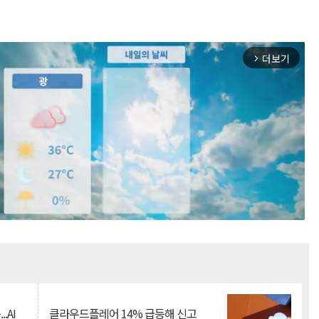
더보기
arrow_forward_ios
Mute
.AI
클라우드플레어 14% 급등해 신고