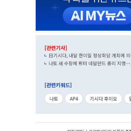
[관련기사]
日기시다, 내달 한미일 정상회담 개최에 의욕
나토 새 수장에 뤼터 네덜란드 총리 지명…
[관련키워드]
나토
AP4
기시다 후미오