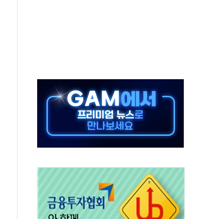
터보트 전복…1명 사망·1명 실종
의 날 참석..."국제적 시민 연대로 목소리 내야"
 실종 60대 나흘만에 숨진 채 발견
 살해 10대 아들 체포
' 받아친 정청래…제주 연설서 신경전 고조