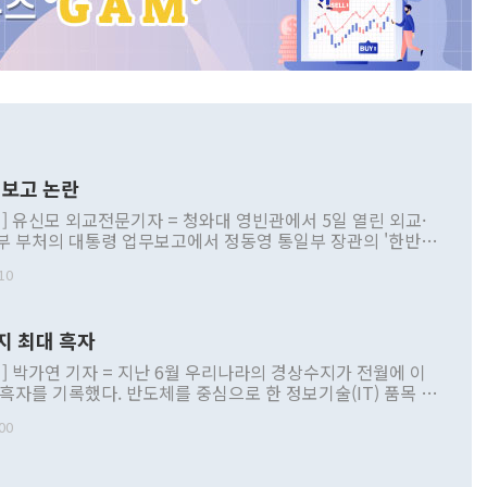
보고 논란
] 유신모 외교전문기자 = 청와대 영빈관에서 5일 열린 외교·
부 부처의 대통령 업무보고에서 정동영 통일부 장관의 '한반도
 구상'과 업무보고 발언이 논란을 빚고 있다. 이날 정 장관의
10
정부 내 조율을 거치지 않은 사안을 정책으로 추진하겠다고 공
는가 하면 사실 관계에 맞지 않은 설명도 있었다. 이재명 대통
로 신중을 기해 달라고 경고했고, 조현 외교부 장관은 '이상
지 최대 흑자
 근거한 비현실적 구상'이라는 비판을 내놨다. 그동안 정 장
책 관련 발언이 물의를 빚은 적은 여러 번 있지만 대통령과 유
] 박가연 기자 = 지난 6월 우리나라의 경상수지가 전월에 이
이 공개적으로 부정적 입장을 표명한 것은 이례적이다. 정 장
 흑자를 기록했다. 반도체를 중심으로 한 정보기술(IT) 품목 수
대북 접근법과 월권을 제어해야 한다는 목소리도 높아지고 있
간 상품수출이 처음으로 1000억달러를 넘어선 영향이다. [자
00
 따르
기자간담회를 하고 있다. [사진=통일부] 2026.07.23 ◆통일
 경상수지는 497억3000만달러 흑자로 집계됐다. 전월(386억
 넘어선 주장 정 장관은 이날 업무보고에서 '한반도 평화공존
)에 이어 두 달 연속 월간 기준 역대 최대 기록을 갈아치웠다.