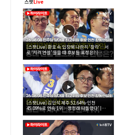
스팟
Live
[스팟Live] 환호 속 입장해 나란히 ‘찰칵’…서
로 ‘저격 연설’ 들을 때 후보들 표정은? |
26.08.08 더불어민주당 당대표·최고위원 후
보 인천 합동연설회
[스팟Live] 김민석 제주 52.64%·인천
45.09%로 연속 1위…정청래 따돌렸다’ |
26.08.08 더불어민주당 당대표·최고위원 후
보 인천 합동연설회