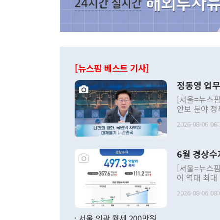
[뉴스핌 베스트 기사]
정동영 업무
[서울=뉴스핌
안보 분야 정
평화공존 발전
2026-08-06 06:
발언 중에는 
언한 것이 있
령은 공개적으
6월 경상수
주의적 희망에
관의 대북 정
[서울=뉴스핌
관 부처 장관
어 역대 최대
관의 무리한 
출 호조로 월
다. [정동영 통일부 장관이 지난달 23일 오후 서울 종로구 정부서울청사에
2026-08-06 08:
료=한국은행] 한국은행이 6일 발표한 '2026년 6월 국제수지(잠정)'에
서 취임 1주년 
면 지난 6월
부 장관 권한
1000만달러
서울 외곽 월세 200만원