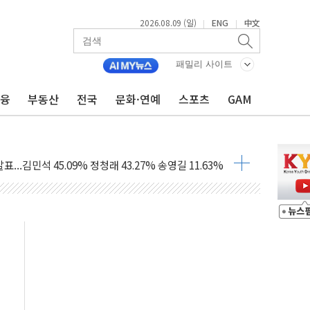
투입…고수온 양식장 복구·지원 '총력'
2026.08.09 (일)
ENG
中文
|
|
산사태 주의보'...경북도, 호우 피해·통제구간 없어
%p' 차 재역전 성공...金 45.42% vs 鄭 44.56%
패밀리 사이트
·정청래·김민석 당대표 후보
금융
부동산
전국
문화·연예
스포츠
GAM
 정청래에 승리...47.75% vs 42.08%
과 발표...김민석 47.75% 정청래 42.08%
표...김민석 45.09% 정청래 43.27% 송영길 11.63%
표...김민석 52.64% 정청래 39.89% 송영길 7.47%
0~8.14)
…공습 한계·탄약 부족 현실화
50㎜ 폭우…강원 동해안 강한 비 이어져
 환경미화원 수거차에 치여 사망
동…60대 남성 2명 숨져
보는 일 없게"…'결혼 페널티' 22개 과제 손본다