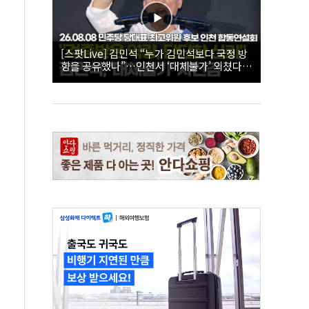
[스팟Live] 김민석 “누가 김민석보다 국정 방
향을 공유했나”…인천서 ‘대체불가’ 외쳤다 |
26.08.08 더불어민주당 당대표·최고위원 후
보 인천 합동연설회