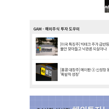
GAM
- 해외주식 투자 도우미
[미국 특징주] 빅테크 주가 급반등..
불안 잦아들고 낙관론 되살아나
[홍콩 대장주] 메이퇀 ③ 신성장
'폭발적 성장'