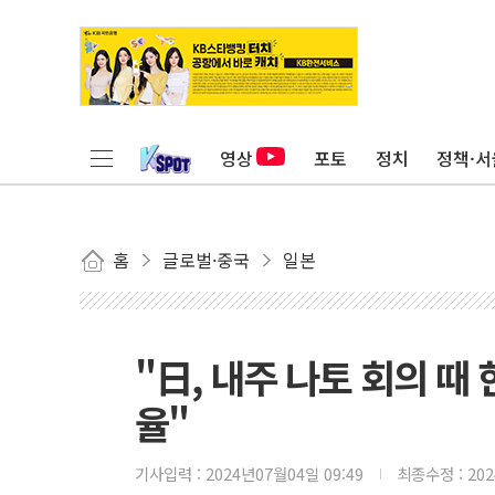
영상
포토
정치
정책·서
홈
글로벌·중국
일본
"日, 내주 나토 회의 때
율"
기사입력 :
2024년07월04일 09:49
최종수정 :
20