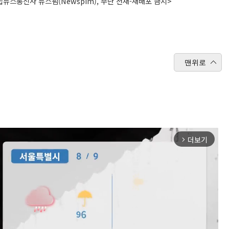
뉴스통신사 뉴스핌(Newspim), 무단 전재-재배포 금지>
맨위로
더보기
arrow_forward_ios