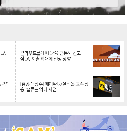
Mute
.AI
클라우드플레어 14% 급등해 신고
점...AI 지출 확대에 전망 상향
 동력의
[홍콩 대장주] 메이퇀② 실적은 고속 상
승, 밸류는 역대 저점