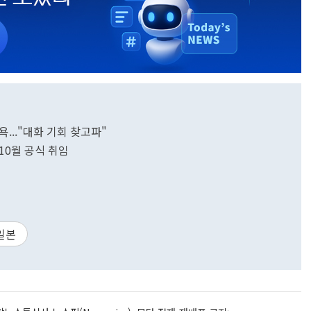
..."대화 기회 찾고파"
10월 공식 취임
일본