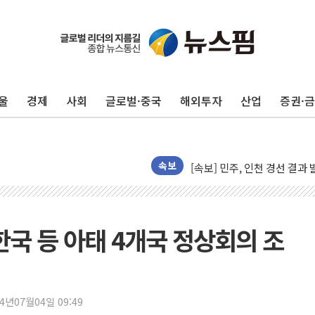
포항시 재난예산 40억 긴급 
울진·영덕 '호우특보'-포항 '
[종합] 김민석, 정청래에 '0.86
인천 합동연설회 나선 송영길
울
경제
사회
글로벌·중국
해외투자
산업
증권·
김민석, 2주차 제주·인천 경선서
인사하는 김민석 당대표 후보
[속보] 민주, 제주·인천 경선 결
[속보] 민주, 인천 경선 결과 발
속보
[속보] 민주, 제주 경선 결과 발
이번주 국내 주요 금융일정(8.1
美, 이란전 출구전략 만지작
 한국 등 아태 4개국 정상회의 조
강릉·동해·삼척 시간당 최대 
폐기물 수거하다 참변…60대
서울 중랑구 주택가서 흉기 난
24년07월04일 09:49
李대통령 "결혼 때문에 손해 