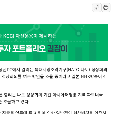
가
여수 오동도 인근 해상서 모
가
추미애, '위안부' 피해자 기림
인천 선재도 갯벌서 해루질 중
인천서 말다툼 중 어머니 흉기
'화합' 꺼낸 김민석에 '뻔뻔
워싱턴DC에서 열리는 북대서양조약기구(NATO·나토) 정상회의
국이 정상회의를 여는 방안을 조율 중이라고 일본 NHK방송이 4
본 총리는 나토 정상회의 기간 아시아태평양 지역 파트너국
를 조율하고 있다.
양 진출을 염두에 두고 힘에 의한 일방적인 현상변경을 인정하