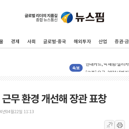
[인사] 공정거래위원회
KDB생명 본입찰 3파전
울
경제
사회
글로벌·중국
해외투자
산업
증권·
반도체공학회 "R&D직 
카카오, 2026년 임금협
현대카드, 박재범·실리카겔
[르포] 육군, 2031년까
속보
송도 신축 아파트서 외벽
깊이가 다른 글로벌 투자 정
"호남 없이 민주 당권 없
 근무 환경 개선해 장관 표창
SK하이닉스, 주주환원 
'무순위' 기회 왔다…신
24년04월22일 11:13
野 의원 42명, '사관학
가
가
IPARK현대산업개발, 