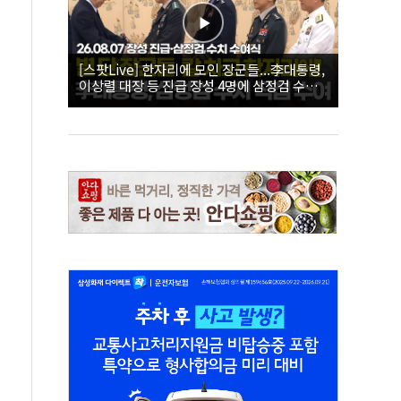
[스팟Live] 한자리에 모인 장군들...李대통령,
이상렬 대장 등 진급 장성 4명에 삼정검 수치
직접 수여｜26.08.07 장성 진급·삼정검 수치
수여식