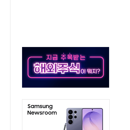
0% 적용하니…재건축보다 재개발 사업성 개선↑
콘텐츠 '소셜아이어워드' 대상 수상
PG 투입 비중 37%…하반기 확대 추진"
금 사라진다, OK·애큐온·페퍼만 남아
만에 서울서 40도 넘어
범…에너지 유니콘기업 본격 육성
에 54조 투자…D램·낸드 동시 증설