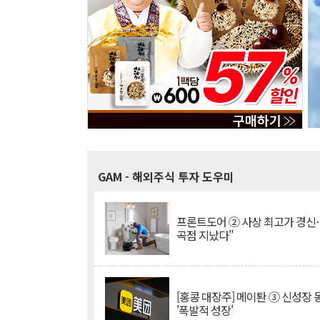
GAM
- 해외주식 투자 도우미
프론트도어 ② 사상 최고가 경신
곡점 지났다"
[홍콩 대장주] 메이퇀 ③ 신성장
'폭발적 성장'