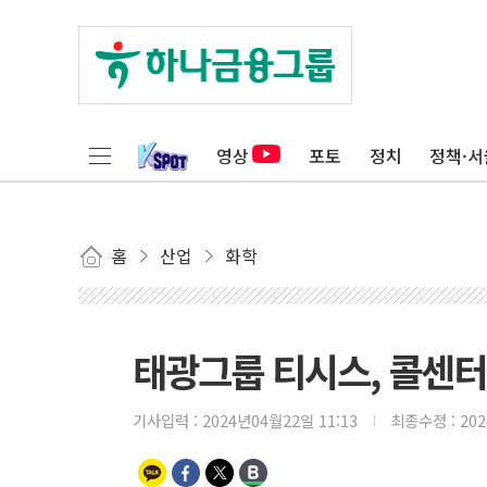
영상
포토
정치
정책·서
홈
산업
화학
태광그룹 티시스, 콜센터
기사입력 :
2024년04월22일 11:13
최종수정 :
20