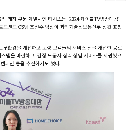
준공업지역 용적률 40
현대해상, 유튜브 양육 
라·레저 부문 계열사인 티시스는 '2024 케이블TV방송대상'
[컨콜] 롯데케미칼, "L
로드밴드 CS팀 조선주 팀장이 과학기술정보통신부 장관 표창
대형 저축은행 4%대 예
서울 노원 40.2도…8년 
근무환경을 개선하고 고령 고객들의 서비스 질을 개선한 공로
한전, 한전기술지주 출
 시스템을 마련하고. 감정 노동자 심리 상담 서비스를 지원했으
SK하이닉스, 용인·청주
화 캠페인 등을 추진하기도 했다.