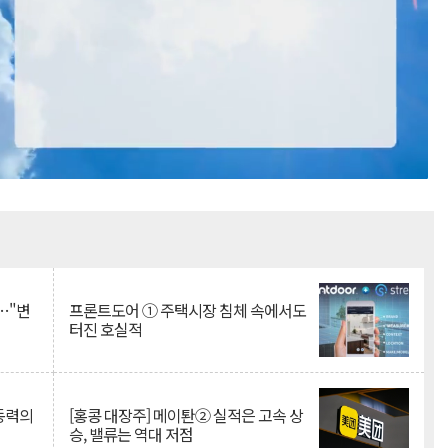
Mute
…"변
프론트도어 ① 주택시장 침체 속에서도
터진 호실적
 동력의
[홍콩 대장주] 메이퇀② 실적은 고속 상
승, 밸류는 역대 저점