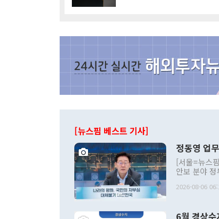
[뉴스핌 베스트 기사]
정동영 업무
[서울=뉴스핌
안보 분야 정
평화공존 발전
2026-08-06 06:
발언 중에는 
언한 것이 있
령은 공개적으
6월 경상수
주의적 희망에