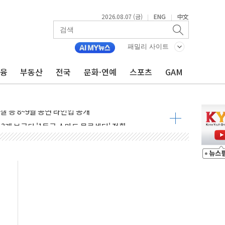
2026.08.07 (금)
ENG
中文
|
|
패밀리 사이트
…한화·흥국·한투 참여
금융
부동산
전국
문화·연예
스포츠
GAM
주 52시간제 개선해야…기술격차 확대 막아야"
약 타결…연봉 6.3% 인상
 등 8~9월 공연 라인업 공개
지 3개 보급단 '1등급 스마트 물류센터' 전환
 테라스 떨어져…SK에코플랜트 "전수 조사"
보 GAM - 맛보기편 (8/7)
다"...송영길·정청래·김민석, 호남 경선 앞두고 총력전
속도…"3분기 추가 방안 발표"
길·노량진·장위 서울 알짜 단지 주목
교 통합' 규탄 결의안 발의…이준석·한동훈 동참
노원구 어르신에 삼계탕 배식 봉사