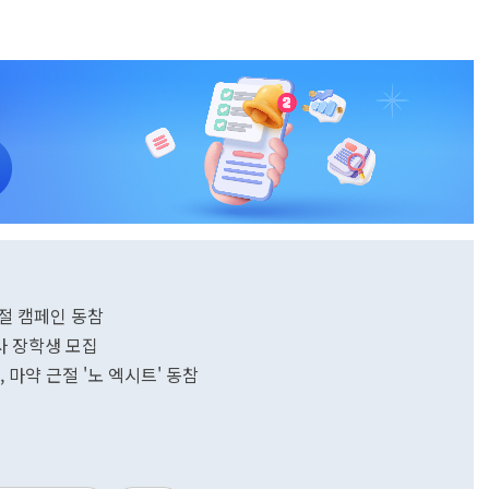
절 캠페인 동참
사 장학생 모집
마약 근절 '노 엑시트' 동참