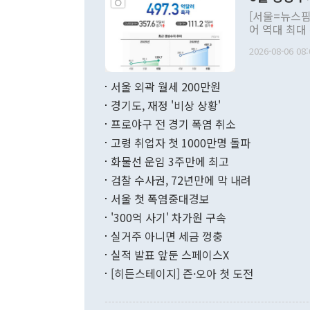
관의 대북 정
[서울=뉴스핌
관 부처 장관
어 역대 최대
관의 무리한 
출 호조로 월
다. [정동영 통일부 장관이 지난달 23일 오후 서울 종로구 정부서울청사에
2026-08-06 08:
료=한국은행] 한국은행이 6일 발표한 '2026년 6월 국제수지(잠정)'에
서 취임 1주년 
면 지난 6월
부 장관 권한
1000만달러
서울 외곽 월세 200만원
발전 구상'을
이에 따라 올
적 갈등 해결
경기도, 재정 '비상 상황'
했다. 경상수
결과 혐오의 
9000만달러
프로야구 전 경기 폭염 취소
년간의 CVI
지 기준 상품
고령 취업자 첫 1000만명 돌파
무너졌다고도 
며 월간 기준
현실을 바꾸는
달러로 38.
화물선 운임 3주만에 최고
를 평화 체제
196.9% 급
검찰 수사권, 72년만에 막 내려
함께 4자 대
수출은 160
지만 이 대통
서울 첫 폭염중대경보
(18.6%) 
화공존 정책이
했다. 통관 기
'300억 사기' 차가원 구속
다"고 지적했
(16.4%)
투리가 잡혀 
실거주 아니면 세금 껑충
월(-10억9
쁜 상황이 초
증가와 유류할
실적 발표 앞둔 스페이스X
9·19 군사
기록했지만 
[히든스테이지] 즌·오아 첫 도전
"우리의 선의
로 전환됐다.
으로 약간의 의문
를 기록해 전
관은 업무보고
는 배당수입