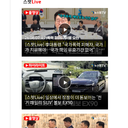
스팟
Live
[스팟Live] 李대통령 "국가폭력 피해자, 국가
가 치유해야…국가 책임 유효기간 없어"｜
26.08.07 국가폭력 피해자 위로 오찬
[스팟Live] 일상에서 장점이 더 돋보이는 '전
기 패밀리 SUV' 볼보 EX90