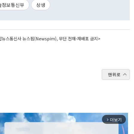
술정보통신부
상생
뉴스통신사 뉴스핌(Newspim), 무단 전재-재배포 금지>
맨위로
더보기
arrow_forward_ios