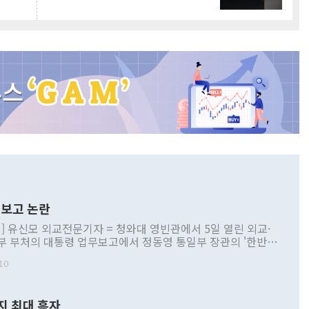
보고 논란
] 유신모 외교전문기자 = 청와대 영빈관에서 5일 열린 외교·
부 부처의 대통령 업무보고에서 정동영 통일부 장관의 '한반도
 구상'과 업무보고 발언이 논란을 빚고 있다. 이날 정 장관의
10
정부 내 조율을 거치지 않은 사안을 정책으로 추진하겠다고 공
는가 하면 사실 관계에 맞지 않은 설명도 있었다. 이재명 대통
로 신중을 기해 달라고 경고했고, 조현 외교부 장관은 '이상
지 최대 흑자
 근거한 비현실적 구상'이라는 비판을 내놨다. 그동안 정 장