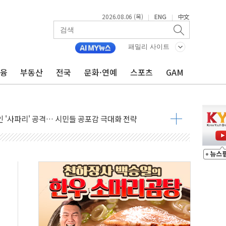
2026.08.06 (목)
ENG
中文
|
|
패밀리 사이트
금융
부동산
전국
문화·연예
스포츠
GAM
호르무즈 재개방 기대에 강세
조까지, 상승...호실적 보고 기업 상승세 뚜렷
인 '사파리' 공격… 시민들 공포감 극대화 전략
' 임시 주총 기대감에 홀로 상한가…마진 잔액은 사상 최고
버리지 위험수위…숨은 차입이 더 큰 변수"
대응 1단계 진압 중
야, 경쟁상대 中과 비교해야"
하는 '선봉'의 대민 봉사
미사일 1발 발사… 올해 10번째·42일 만 도발
 새 안보 위기… 반군·마약카르텔이 습득해 전투 활용
어선 구조