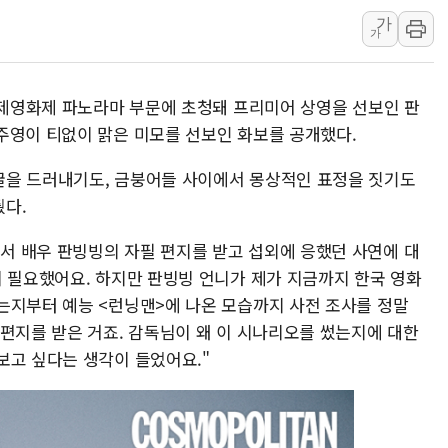
가
주한미군 "오산기지 누출, 백린 아닌 
가
구미 폐염산처리업체서 불 2시간30여
해군과 함께하는 '불금전파, 송정' 시
 국제영화제 파노라마 부문에 초청돼 프리미어 상영을 선보인 판
강원도 폭염특보 11일째…온열질환·가
주영이 티없이 맑은 미모를 선보인 화보를 공개했다.
[코인 시황] 비트코인, ETF 자금 
[르포] 39도 폭염 속 잠실 개표소 시위
굴을 드러내기도, 금붕어들 사이에서 몽상적인 표정을 짓기도
다.
강원·전라권 폭염중대경보 확대…온열질
빚투·레버리지 줄었지만, 반도체 두 종
 배우 판빙빙의 자필 편지를 받고 섭외에 응했던 사연에 대
[2보] 북한, 원산서 동해상 단거리 
이 필요했어요. 하지만 판빙빙 언니가 제가 지금까지 한국 영화
는지부터 예능 <런닝맨>에 나온 모습까지 사전 조사를 정말
 편지를 받은 거죠. 감독님이 왜 이 시나리오를 썼는지에 대한
보고 싶다는 생각이 들었어요."