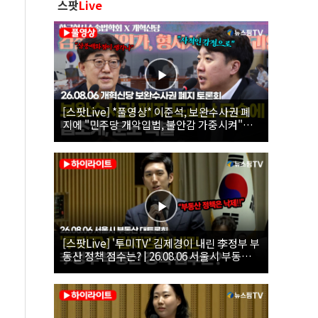
스팟
Live
[스팟Live] *풀영상* 이준석, 보완수사권 폐
지에 "민주당 개악입법, 불안감 가중시켜"｜
26.08.06 개혁신당 보완수사권 폐지 토론회
[스팟Live] '투미TV' 김제경이 내린 李정부 부
동산 정책 점수는? | 26.08.06 서울시 부동산
대토론회