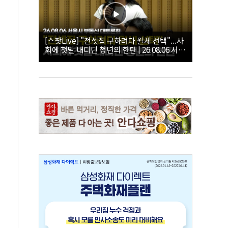
[스팟Live] "전셋집 구하려다 월세 선택"...사
회에 첫발 내디딘 청년의 한탄 | 26.08.06 서울
시 부동산 대토론회