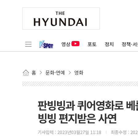
영상
포토
정치
정책·서
홈
문화·연예
영화
판빙빙과 퀴어영화로 베를
빙빙 편지받은 사연
기사입력 :
2023년03월27일 11:18
최종수정 :
20