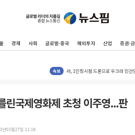
울
경제
사회
글로벌·중국
해외투자
산업
증권·
금값 7주 만에 최고…美 고용 둔화·
[인도증시] 중동 긴장 완화에 실적 호
러, 1인칭시점 드론으로 우크라 민간
[베트남 증시] 지수 하락 속 'DGC
속보
'월가의 황제' 다이먼 "금융시장 레
양주 섬유염색공장서 화재 1명 중상…
김정관 산업부 장관 "주 52시간 손봐
린국제영화제 초청 이주영...판
해군 1함대 창설 80주년…지역과 함께
[3보] 북, 원산서 동해로 단거리 탄도
우크라 드론 전술, 중남미 콜롬비아에
23년03월27일 11:18
동해해경, 독도 해상서 부유물 감긴 