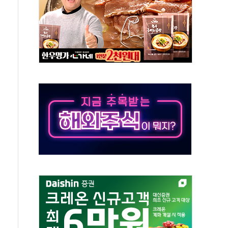
무해한 표면 부식 물질"
분만에 진화...외국인 노동자 숨져
즌2
축 피해 최소화 '총력 대응'
유입에도 박스권…美 암호화폐 법안 처리 여부도 변수
 '62일째'..."대부분 여기서 상주"
환자 2665명·사망 23명
목에 코스피 '휘청'
탄도미사일 발사