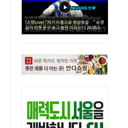
[스팟Live] “자기 이름으로 정당명을…” 송영
길이 피켓 문구 보고 놀란 이유는? | 26.08.09
더불어민주당 당대표·최고위원 후보 대구·경
북 합동연설회