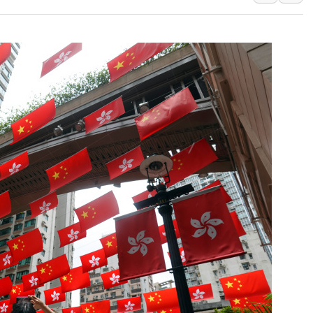
[속보] 민주, 강원 경선 결과 
정재헌 CEO, SKT 장기고
최태원, 노소영에 9440억
하나금융, 명동 소상공인에 
인천시 광복절 현수막 '태
병무청, 보충역 전면 손질…
홈플러스發 대형마트 판매,
윤준병·이해민 의원, '정부
'호우·산사태 주의보' 울진 
여야, 황희 '버스 하우스' 공