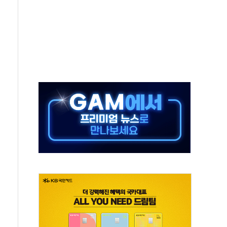
발표...김민석 50.30% 정청래 41.94% 송영길 7.76%
객 400명 맞이…"마음 잇는 시간 되길"
 지급 확정되나…재상고 앞두고 막판 셈법
'행복상자' 전달
극기 거꾸로' 논란…이틀만에 철거
 예술·체육요원 최대 33% 감축
 역대 최대폭 감소한 9.4%↓…유통업계 양극화 심화
 특사'로 콜롬비아 대통령 취임식 참석
시간당 30mm 강한 비...호우 피해 없어
방…野 "청년 우롱 기괴" vs 與 "송구한 해프닝"