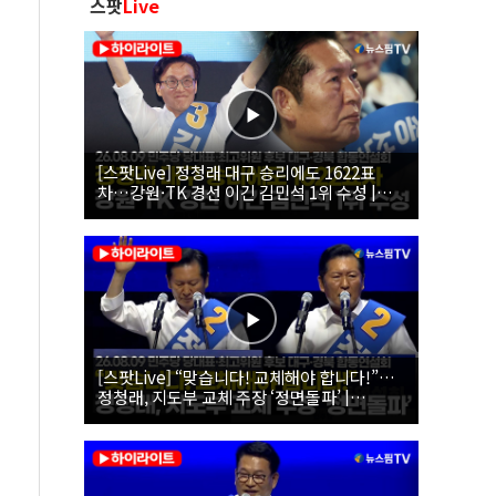
스팟
Live
[스팟Live] 정청래 대구 승리에도 1622표
차…강원·TK 경선 이긴 김민석 1위 수성 |
26.08.09 더불어민주당 당대표·최고위원 후
보 대구·경북 합동연설회
[스팟Live] “맞습니다! 교체해야 합니다!”…
정청래, 지도부 교체 주장 ‘정면돌파’ |
26.08.09 더불어민주당 당대표·최고위원 후
보 대구·경북 합동연설회