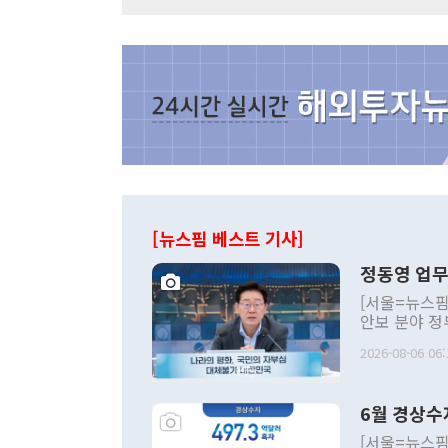
[뉴스핌 베스트 기사]
정동영 업무
[서울=뉴스핌
안보 분야 정
평화공존 발전
2026-08-06 06:
발언 중에는 
언한 것이 있
령은 공개적으
6월 경상수
주의적 희망에
관의 대북 정
[서울=뉴스핌