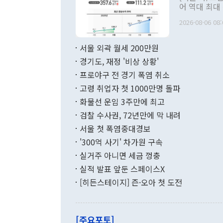
관 부처 장관
어 역대 최대
관의 무리한 
출 호조로 월
다. [정동영 통일부 장관이 지난달 23일 오후 서울 종로구 정부서울청사에
2026-08-06 08:
료=한국은행] 한국은행이 6일 발표한 '2026년 6월 국제수지(잠정)'에
서 취임 1주년 
면 지난 6월
부 장관 권한
1000만달러
서울 외곽 월세 200만원
발전 구상'을
이에 따라 올
적 갈등 해결
경기도, 재정 '비상 상황'
했다. 경상수
결과 혐오의 
9000만달러
프로야구 전 경기 폭염 취소
년간의 CVI
지 기준 상품
고령 취업자 첫 1000만명 돌파
무너졌다고도 
며 월간 기준
현실을 바꾸는
달러로 38.
화물선 운임 3주만에 최고
를 평화 체제
196.9% 급
검찰 수사권, 72년만에 막 내려
함께 4자 대
수출은 160
지만 이 대통
서울 첫 폭염중대경보
(18.6%) 
화공존 정책이
했다. 통관 기
'300억 사기' 차가원 구속
다"고 지적했
(16.4%)
투리가 잡혀 
실거주 아니면 세금 껑충
월(-10억9
쁜 상황이 초
증가와 유류할
실적 발표 앞둔 스페이스X
9·19 군사
기록했지만 
[히든스테이지] 즌·오아 첫 도전
"우리의 선의
로 전환됐다.
으로 약간의 의문
를 기록해 전
관은 업무보고
는 배당수입
주의에 근거한
줄면서 25억
[주요포토]
라며 "여러분