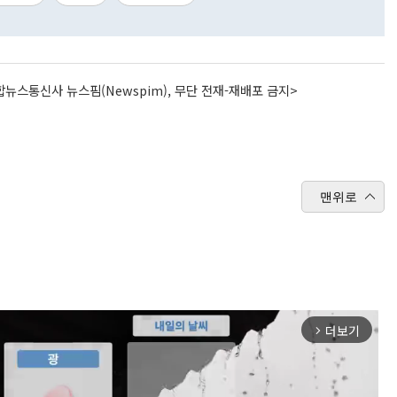
뉴스통신사 뉴스핌(Newspim), 무단 전재-재배포 금지>
맨위로
더보기
arrow_forward_ios