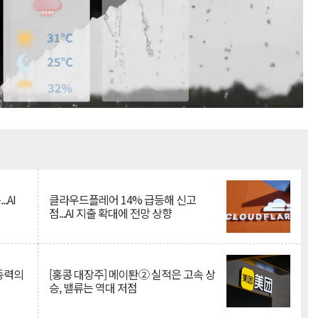
Mute
.AI
클라우드플레어 14% 급등해 신고
점...AI 지출 확대에 전망 상향
 동력의
[홍콩 대장주] 메이퇀② 실적은 고속 상
승, 밸류는 역대 저점