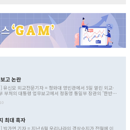
보고 논란
] 유신모 외교전문기자 = 청와대 영빈관에서 5일 열린 외교·
부 부처의 대통령 업무보고에서 정동영 통일부 장관의 '한반도
 구상'과 업무보고 발언이 논란을 빚고 있다. 이날 정 장관의
10
정부 내 조율을 거치지 않은 사안을 정책으로 추진하겠다고 공
는가 하면 사실 관계에 맞지 않은 설명도 있었다. 이재명 대통
로 신중을 기해 달라고 경고했고, 조현 외교부 장관은 '이상
지 최대 흑자
 근거한 비현실적 구상'이라는 비판을 내놨다. 그동안 정 장
책 관련 발언이 물의를 빚은 적은 여러 번 있지만 대통령과 유
] 박가연 기자 = 지난 6월 우리나라의 경상수지가 전월에 이