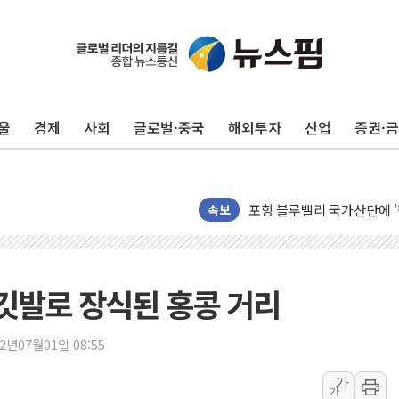
울
경제
사회
글로벌·중국
해외투자
산업
증권·
평택 진위면 공장서 질식사
포항 블루밸리 국가산단에 '
상주 낙동강 선착장 하류서 50
속보
[종합] 김민석, 정청래에 누적 '
민주당 경북도당위원장에 오중
인천서 말다툼 중 어머니 살
 깃발로 장식된 홍콩 거리
김민석, 강원·대구·경북 경선서
[속보] 민주, 강원·대구·경북 
22년07월01일 08:55
[속보] 민주, 경북 경선 결과 
가
가
[속보] 민주, 대구 경선 결과 