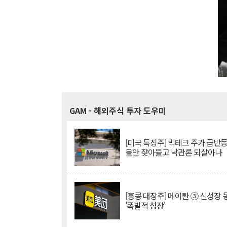
GAM
- 해외주식 투자 도우미
[미국 특징주] 빅테크 주가 급반등..
불안 잦아들고 낙관론 되살아나
[홍콩 대장주] 메이퇀 ③ 신성장
'폭발적 성장'