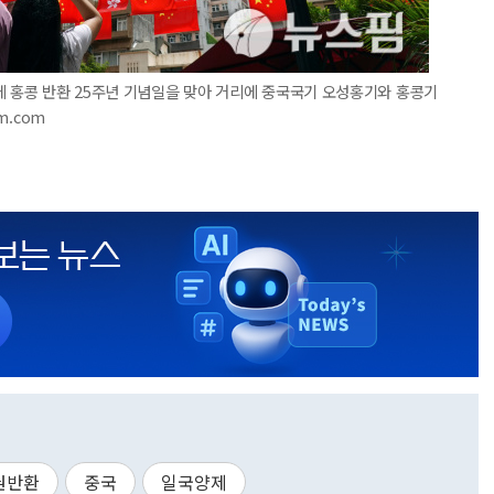
에 홍콩 반환 25주년 기념일을 맞아 거리에 중국국기 오성홍기와 홍콩기
m.com
권반환
중국
일국양제