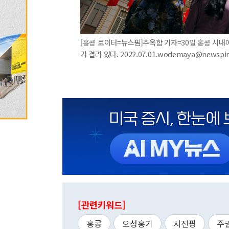
[홍콩 로이터=뉴스핌]주옥함 기자=30일 홍콩 시내
가 결려 있다. 2022.07.01.wodemaya@newspi
[관련키워드]
홍콩
오성홍기
시진핑
주