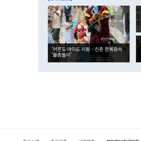
억1000만달
이 9월 러시
였던 올해 3
며 "정부 차
인의 해외투자
은 "그것은 
각각 증가했다
잘랐다. 정 
국인의 국내 
않았다는 점에
감소하며 전월
사합의 복원,
경신했다. 외
권이라는 지적
분기 말 만기
뒤 "여기 업
다. 내국인의
'어른도 아이도 시원…신촌 한복판서
부의 한 소식
다. eoyn2@
'물총놀이'
를 거쳐 결정
련 부처 장관
하고 대통령의
한 문제"라고 지적했다. 이재명 대통령이
외교 국방 등
2026.08.05 ◆시대착오적 접근, 대북 인식 오류 더욱 문제인 것은 정 장관
의 이같은 주
실과 다른 인
격히 변화하고
못하고 있다는
되뇌는 것은 
법을 호도하고
이나 미국은 
금까지의 북핵