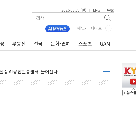
2026.08.09 (일)
ENG
中文
|
|
패밀리 사이트
금융
부동산
전국
문화·연예
스포츠
GAM
고 발생…작업자 1명 숨져
철강 AI융합실증센터' 들어선다
대 숨진 채 발견...경찰, 조사 중
1.48%p' 차 선두 유지...金 46.01% vs 鄭 44.53%
기 당선...합산득표율 68.63%
해 10대 구속…범행 후 반려견도 죽여
 정청래에 승리…金 48.54% vs 鄭 44.40%
경선 결과...김민석 48.54% 정청래 44.40%
발표...김민석 47.37% 정청래 45.71% 송영길 6.92%
발표...정청래 47.82% 김민석 46.35% 송영길 5.83%