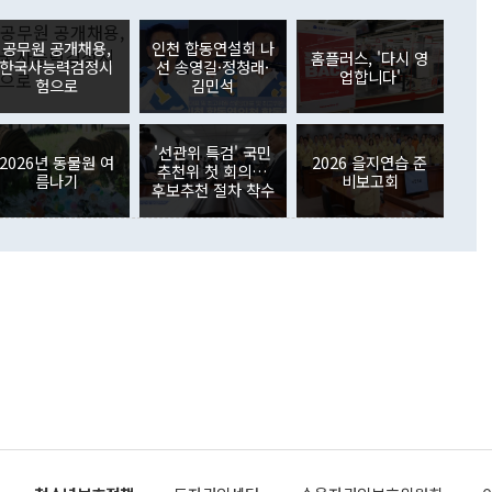
러 증가해 월간 기준 역대 최대 증가 폭을 기록했다. 종전 최대
아 블라디보스토크에서 열리는 '동방경제포럼(EEF)'을 언급하
월(369억9000만달러)을 넘어선 것이다. 직접투자에서는 내국
원에서 (참석을) 검토하고 있다"고 발언한 데 대해서도 조 장관
가 80억1000만달러, 외국인의 국내투자가 46억3000만달러
공무원 공개채용,
인천 합동연설회 나
외교부의 몫"이라며 "아직 거기까지 진도가 나가지 않았다"고
홈플러스, '다시 영
. 증권투자에서는 외국인의 국내 주식 매도세가 이어졌다. 외
한국사능력검정시
선 송영길·정청래·
업합니다'
장관이 이날 소개한 대북 구상과 설명은 정부 내 조율을 거치지
주식 투자는 차익실현 매도 등의 영향으로 316억1000만달러
험으로
김민석
서 문제가 있다. 특히 주적 표현 대체와 국호 사용, 9·19 군
(-310억5000만달러)에 이어 역대 최대 순매도 기록을 다시
 4자회담 추진 등은 통일부 장관이 결정할 사안이 아니어서 월
국인의 국내 채권투자는 세계국채지수(WGBI) 자금 유입에도
이 나오고 있다. 이 대통령은 정 장관의 업무보고를 듣고 난
도래 영향으로 증가 폭이 줄어든 52억9000만달러를 기록했
'선관위 특검' 국민
무보고에 발표했다고 승인난 건 아니다"라고 재차 확인했다. 정
2026년 동물원 여
2026 을지연습 준
 해외 증권투자는 주식을 중심으로 35억6000만달러 증가했
추천위 첫 회의…
름나기
비보고회
통은 "정 장관의 발언 내용은 대부분 국가안전보장회의(NSC)
newspim.com
후보추천 절차 착수
된 사안이 아닌 정 장관의 개인적 생각에 가깝다"며 "안보 관
이 정부의 공식 정책이 아닌 사안을 추진하겠다고 업무보고를
 면전에서 '국군통수권자가 나서야 한다'고 주장한 것은 심각
 5일 청와대 영빈관에서 열린 통일
 외교 안보 부처 업무보고에서 발언하고 있다. [사진=청와대]
장이 현 시점에서 이미 참고가 될 수 없는 과거의 경험 또는 사
식에 기반하고 있다는 것이다. 정 장관이 주장하는 구상은 급
 있는 북한의 전략과 한반도 및 국제 정세를 전혀 반영하지
 비판이 제기되고 있다. 정 장관이 "흘러간 선(先)비핵화만
현실을 바꾸지 못한다"고 언급한 것은 지금까지의 대북 접근
 있다. 북핵 위기 발발 이후 지금까지 모든 핵 협상에서 한국
북한에 선비핵화를 공식적으로 요구한 적이 없기 때문이다. 지
 협상은 북한의 비핵화 조치에 한·미가 상응하는 대가를 제