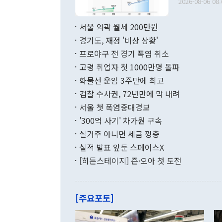
다. [정동영 통일부 장관이 지난달 23일 오후 서울 종로구 정부서울청사에
2026-08-06 08:
료=한국은행] 한국은행이 6일 발표한 '2026년 6월 국제수지(잠정)'에
서 취임 1주년 
면 지난 6월
부 장관 권한
1000만달러
서울 외곽 월세 200만원
발전 구상'을
이에 따라 올
적 갈등 해결
경기도, 재정 '비상 상황'
했다. 경상수
결과 혐오의 
9000만달러
프로야구 전 경기 폭염 취소
년간의 CVI
지 기준 상품
고령 취업자 첫 1000만명 돌파
무너졌다고도 
며 월간 기준
현실을 바꾸는
달러로 38.
화물선 운임 3주만에 최고
를 평화 체제
196.9% 급
검찰 수사권, 72년만에 막 내려
함께 4자 대
수출은 160
지만 이 대통
서울 첫 폭염중대경보
(18.6%) 
화공존 정책이
했다. 통관 기
'300억 사기' 차가원 구속
다"고 지적했
(16.4%)
투리가 잡혀 
실거주 아니면 세금 껑충
월(-10억9
쁜 상황이 초
증가와 유류할
실적 발표 앞둔 스페이스X
9·19 군사
기록했지만 
[히든스테이지] 즌·오아 첫 도전
"우리의 선의
로 전환됐다.
으로 약간의 의문
를 기록해 전
관은 업무보고
는 배당수입
주의에 근거한
줄면서 25억
[주요포토]
라며 "여러분
억1000만달
이 9월 러시
였던 올해 3
며 "정부 차
인의 해외투자