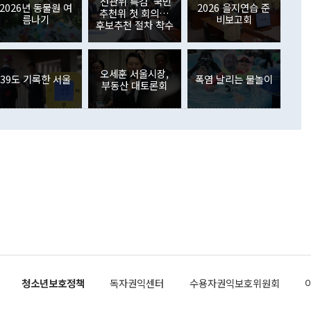
'선관위 특검' 국민
외교부의 몫"이라며 "아직 거기까지 진도가 나가지 않았다"고
2026년 동물원 여
2026 을지연습 준
. 증권투자에서는 외국인의 국내 주식 매도세가 이어졌다. 외
추천위 첫 회의…
름나기
비보고회
장관이 이날 소개한 대북 구상과 설명은 정부 내 조율을 거치지
주식 투자는 차익실현 매도 등의 영향으로 316억1000만달러
후보추천 절차 착수
서 문제가 있다. 특히 주적 표현 대체와 국호 사용, 9·19 군
(-310억5000만달러)에 이어 역대 최대 순매도 기록을 다시
 4자회담 추진 등은 통일부 장관이 결정할 사안이 아니어서 월
국인의 국내 채권투자는 세계국채지수(WGBI) 자금 유입에도
이 나오고 있다. 이 대통령은 정 장관의 업무보고를 듣고 난
도래 영향으로 증가 폭이 줄어든 52억9000만달러를 기록했
무보고에 발표했다고 승인난 건 아니다"라고 재차 확인했다. 정
오세훈 서울시장,
 해외 증권투자는 주식을 중심으로 35억6000만달러 증가했
39도 기록한 서울
폭염 날리는 물놀이
부동산 대토론회
통은 "정 장관의 발언 내용은 대부분 국가안전보장회의(NSC)
newspim.com
된 사안이 아닌 정 장관의 개인적 생각에 가깝다"며 "안보 관
이 정부의 공식 정책이 아닌 사안을 추진하겠다고 업무보고를
 면전에서 '국군통수권자가 나서야 한다'고 주장한 것은 심각
 5일 청와대 영빈관에서 열린 통일
 외교 안보 부처 업무보고에서 발언하고 있다. [사진=청와대]
장이 현 시점에서 이미 참고가 될 수 없는 과거의 경험 또는 사
식에 기반하고 있다는 것이다. 정 장관이 주장하는 구상은 급
 있는 북한의 전략과 한반도 및 국제 정세를 전혀 반영하지
 비판이 제기되고 있다. 정 장관이 "흘러간 선(先)비핵화만
현실을 바꾸지 못한다"고 언급한 것은 지금까지의 대북 접근
 있다. 북핵 위기 발발 이후 지금까지 모든 핵 협상에서 한국
북한에 선비핵화를 공식적으로 요구한 적이 없기 때문이다. 지
 협상은 북한의 비핵화 조치에 한·미가 상응하는 대가를 제
로 이뤄졌다. 1994년 북·미 제네바 기본합의는 핵시설 동결
청소년보호정책
독자권익센터
수용자권익보호위원회
의 교환이었다. 2005년 9.19 공동성명도 북한의 비핵화 조치
에 상응조치를 제공하는 '행동 대 행동' 원칙이 적용됐다. 대북