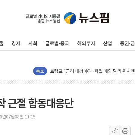
울
경제
사회
글로벌·중국
해외투자
산업
증권·
보훈부, 미 DPAA와 MOU… "6·25 미군 실종
트럼프 "금리 내려야"…파월 때와 달리 워시엔
특정 정치인 측근 포항시 정책특보 내정설...포
속보
李 "해남 태양광, 대한민국 다음 100년 밑거
李 대통령, '6시간 마라톤 부동산 2차 회의' 
트럼프, 中 겨냥 폴리실리콘 관세 15% 부과
작 근절 합동대응단
[사진] 빈살만과 에르도안의 만남
이란와이어 "이란 최고지도자 위독…곧 사망해
26년07월08일 11:15
남동발전, 해남군에 국내 최대 규모 400MW 
가
가
[인도증시] 중동 불안 속 유가 상승에 소폭 하락