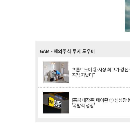
GAM
- 해외주식 투자 도우미
프론트도어 ② 사상 최고가 경신
곡점 지났다"
[홍콩 대장주] 메이퇀 ③ 신성장
'폭발적 성장'