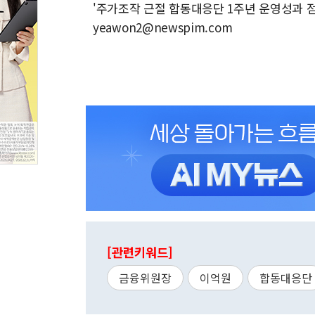
'주가조작 근절 합동대응단 1주년 운영성과 점검 
yeawon2@newspim.com
[관련키워드]
금융위원장
이억원
합동대응단