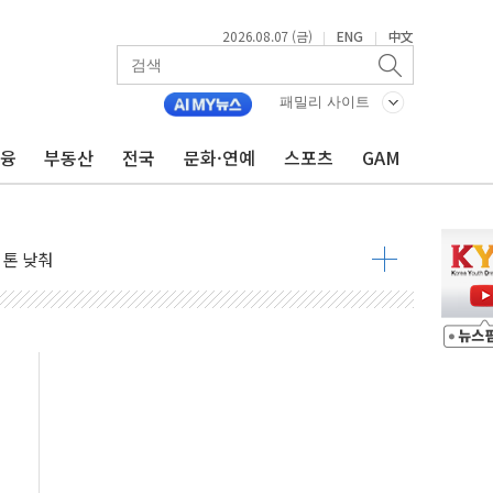
2026.08.07 (금)
ENG
中文
|
|
패밀리 사이트
금융
부동산
전국
문화·연예
스포츠
GAM
자 7359명 끝까지 찾겠다"
 톤 낮춰
항시 '시끌'
름…수도권 집중 완화 전환점"
주재… "전폭적 공급 확대·속도전 총력"
…美 태양광주 급등
도 놀랍지 않아"
태양광 착공…여의도 1.6배 규모
...금융주 낙폭 커