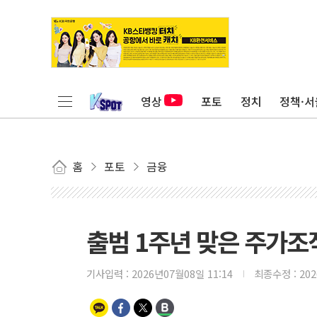
영상
포토
정치
정책·서
홈
포토
금융
출범 1주년 맞은 주가조
기사입력 :
2026년07월08일 11:14
최종수정 :
20