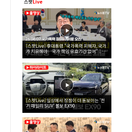
스팟
Live
[스팟Live] 李대통령 "국가폭력 피해자, 국가
가 치유해야…국가 책임 유효기간 없어"｜
26.08.07 국가폭력 피해자 위로 오찬
[스팟Live] 일상에서 장점이 더 돋보이는 '전
기 패밀리 SUV' 볼보 EX90