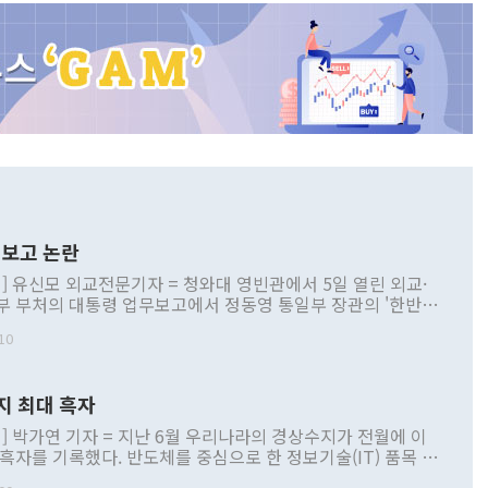
보고 논란
] 유신모 외교전문기자 = 청와대 영빈관에서 5일 열린 외교·
부 부처의 대통령 업무보고에서 정동영 통일부 장관의 '한반도
 구상'과 업무보고 발언이 논란을 빚고 있다. 이날 정 장관의
10
정부 내 조율을 거치지 않은 사안을 정책으로 추진하겠다고 공
는가 하면 사실 관계에 맞지 않은 설명도 있었다. 이재명 대통
로 신중을 기해 달라고 경고했고, 조현 외교부 장관은 '이상
지 최대 흑자
 근거한 비현실적 구상'이라는 비판을 내놨다. 그동안 정 장
책 관련 발언이 물의를 빚은 적은 여러 번 있지만 대통령과 유
] 박가연 기자 = 지난 6월 우리나라의 경상수지가 전월에 이
이 공개적으로 부정적 입장을 표명한 것은 이례적이다. 정 장
 흑자를 기록했다. 반도체를 중심으로 한 정보기술(IT) 품목 수
대북 접근법과 월권을 제어해야 한다는 목소리도 높아지고 있
간 상품수출이 처음으로 1000억달러를 넘어선 영향이다. [자