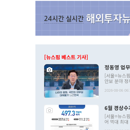
[뉴스핌 베스트 기사]
정동영 업무
[서울=뉴스핌
안보 분야 정
평화공존 발전
2026-08-06 06:
발언 중에는 
언한 것이 있
령은 공개적으
6월 경상수
주의적 희망에
관의 대북 정
[서울=뉴스핌
관 부처 장관
어 역대 최대
관의 무리한 
출 호조로 월