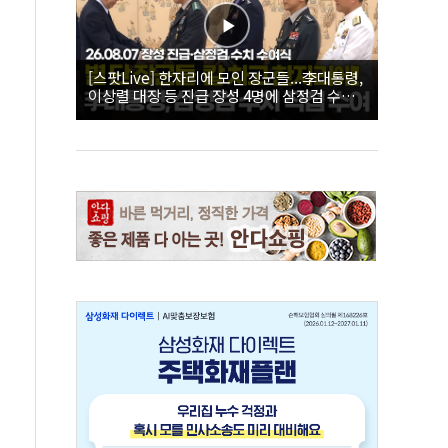
[스팟Live] 한자리에 모인 장군들...李대통령,
이상렬 대장 등 진급 장성 4명에 삼정검 수치
직접 수여｜26.08.07 장성 진급·삼정검 수치
수여식