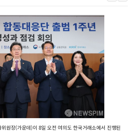
황희 '폐버스 청년주택' SNS 글 역풍에 "정부
폭염 누그러지고 가뭄 숙지나...경북동해안권 8
사우디·튀르키예·파키스탄, '공동방위협정' 체
신길동 신축도 3.3㎡당 7250만원…써밋 클라
용산공원·그린벨트로 또 충돌…반복되는 국토부
[AI 부동산 투데이] 특공 전략도 '극과 극'…
[코인시황] 비트코인 6만4000달러대 횡보…고
[베트남 증시] 유동성 부진 지속, 강보합 마감
'찜통더위'에 전력수요 역대 최고치 경신…한낮 
후티 반군, 예멘 정부군과 사우디 동시 공격…
금융위원장(가운데)이 8일 오전 여의도 한국거래소에서 진행된