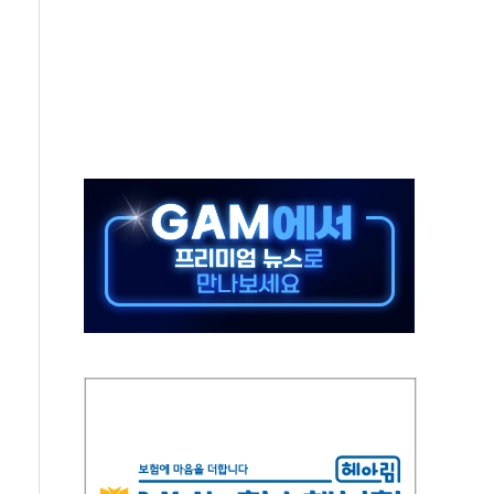
정책 아냐" 해명
~9일 최대 100mm 호우
결… 수니파 국가들의 새 안보 협력 구도
비온 59㎡ 18억원대
-서울시 '정책 엇박자'
생애최초만 경쟁 치열
래·ETF 매수에도 고유가·금리·입법 지연 '삼중 부담'
...석유·가스주 올랐지만 빈그룹이 상쇄
총수요 104.3GW 기록
 위기 고조되는 또 다른 중동 화약고