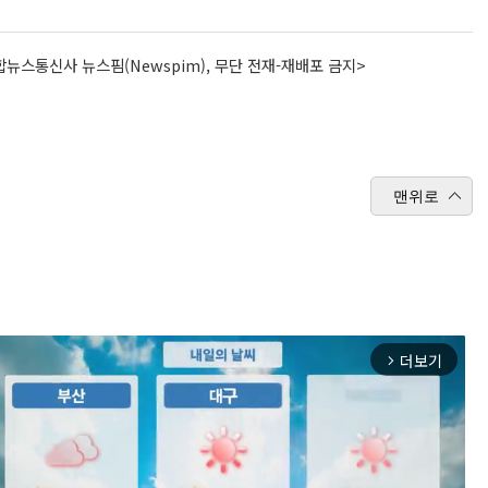
뉴스통신사 뉴스핌(Newspim), 무단 전재-재배포 금지>
맨위로
더보기
arrow_forward_ios