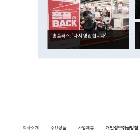
은 "그것은 
각각 증가했다
잘랐다. 정 
국인의 국내 
않았다는 점에
감소하며 전월
사합의 복원,
경신했다. 외
권이라는 지적
분기 말 만기
뒤 "여기 업
다. 내국인의
'홈플러스, '다시 영업합니다'
부의 한 소식
다. eoyn2@
를 거쳐 결정
련 부처 장관
하고 대통령의
한 문제"라고 지적했다. 이재명 대통령이
외교 국방 등
2026.08.05 ◆시대착오적 접근, 대북 인식 오류 더욱 문제인 것은 정 장관
의 이같은 주
실과 다른 인
격히 변화하고
못하고 있다는
되뇌는 것은 
법을 호도하고
이나 미국은 
금까지의 북핵
회사소개
주요상품
사업제휴
개인정보취급방침
공하는 방식으
과 중유 제공
의 모든 단계