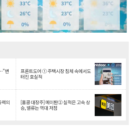
Mute
…"변
프론트도어 ① 주택시장 침체 속에서도
터진 호실적
 동력의
[홍콩 대장주] 메이퇀② 실적은 고속 상
승, 밸류는 역대 저점