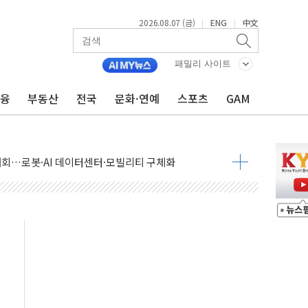
2026.08.07 (금)
ENG
中文
|
|
패밀리 사이트
금융
부동산
전국
문화·연예
스포츠
GAM
 상승… "2분기 기업 순이익 21% 증가" 전망
 나토 회원국 공격 검토… 거짓 깃발 작전"
재회…로봇·AI 데이터센터·모빌리티 구체화
·아이온큐·도어대시↑ VS 샌디스크·피그마·앱러빈↓
 반대…상법·자본시장법 개정 논의"
 차익실현 속 혼조세...웨스턴디지털·샌디스크↓
에 긴급 안보 점검회의
호르무즈 재개방 기대에 강세
조까지, 상승...호실적 보고 기업 상승세 뚜렷
인 '사파리' 공격… 시민들 공포감 극대화 전략