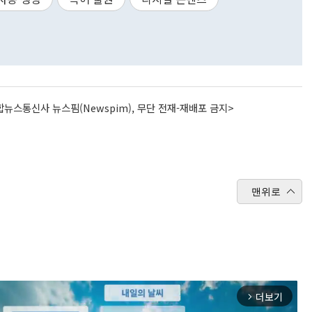
뉴스통신사 뉴스핌(Newspim), 무단 전재-재배포 금지>
맨위로
더보기
arrow_forward_ios