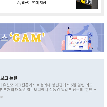
승, 밸류는 역대 저점
보고 논란
] 유신모 외교전문기자 = 청와대 영빈관에서 5일 열린 외교·
부 부처의 대통령 업무보고에서 정동영 통일부 장관의 '한반도
 구상'과 업무보고 발언이 논란을 빚고 있다. 이날 정 장관의
10
정부 내 조율을 거치지 않은 사안을 정책으로 추진하겠다고 공
는가 하면 사실 관계에 맞지 않은 설명도 있었다. 이재명 대통