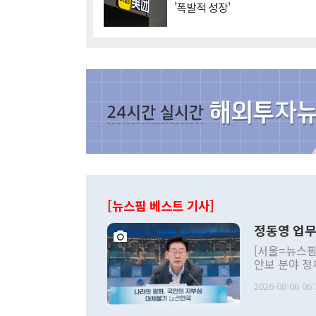
'폭발적 성장'
[뉴스핌 베스트 기사]
정동영 업무
[서울=뉴스핌
안보 분야 정
평화공존 발전
2026-08-06 06:
발언 중에는 
언한 것이 있