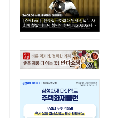
[스팟Live] "전셋집 구하려다 월세 선택"...사
회에 첫발 내디딘 청년의 한탄 | 26.08.06 서울
시 부동산 대토론회