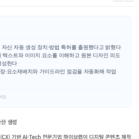
[베트남 증시] 지수 하락 속 'DGC
'월가의 황제' 다이먼 "금융시장 레
양주 섬유염색공장서 화재 1명 중상…
김정관 산업부 장관 "주 52시간 손봐
해군 1함대 창설 80주년…지역과 함께
텐츠 자산 자동 생성 장치·방법 특허를 출원했다고 밝혔다
[3보] 북, 원산서 동해로 단거리 탄도
해 텍스트와 이미지 요소를 이해하고 원본 디자인 의도
우크라 드론 전술, 중남미 콜롬비아에
생성한다
확장·요소재배치와 가이드라인 점검을 자동화해 작업
동해해경, 독도 해상서 부유물 감긴 
다
주한미군 "오산기지 누출, 백린 아닌 
구미 폐염산처리업체서 불 2시간30여
어요.
자산 생성
CX) 기반 AI-Tech 전문기업 하이브랩이 디지털 콘텐츠 제작