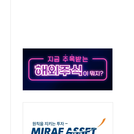
' 임시 주총 기대감에 홀로 상한가…마진 잔액은 사상 최고
버리지 위험수위…숨은 차입이 더 큰 변수"
대응 1단계 진압 중
야, 경쟁상대 中과 비교해야"
하는 '선봉'의 대민 봉사
미사일 1발 발사… 올해 10번째·42일 만 도발
 새 안보 위기… 반군·마약카르텔이 습득해 전투 활용
어선 구조
무해한 표면 부식 물질"
분만에 진화...외국인 노동자 숨져