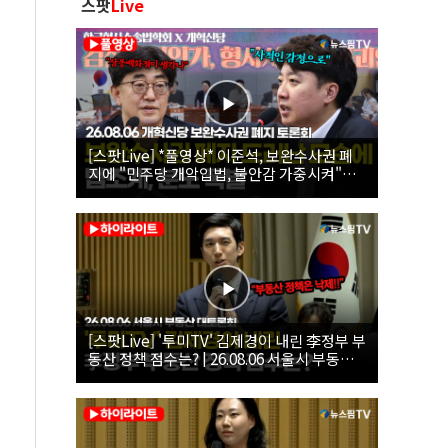
스팟
Live
[스팟Live] *풀영상* 이준석, 보완수사권 폐
지에 "민주당 개악입법, 불안감 가중시켜"｜
26.08.06 개혁신당 보완수사권 폐지 토론회
[스팟Live] '투미TV' 김제경이 내린 李정부 부
동산 정책 점수는? | 26.08.06 서울시 부동산
대토론회