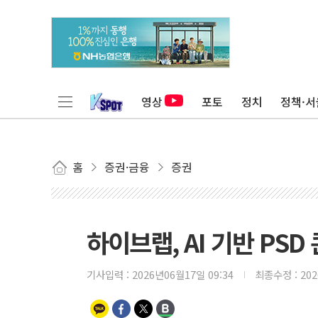
영상
포토
정치
정책·서
홈
증권·금융
증권
하이브랩, AI 기반 PS
기사입력 :
2026년06월17일 09:34
최종수정 :
20