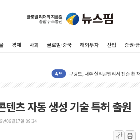
울
경제
사회
글로벌·중국
해외투자
산업
증권·
유럽증시, 견조한 실적 소화하며 대부분
리투아니아 국방 "러, 우크라 드론으로
구광모, 내주 실리콘밸리서 젠슨 황 
속보
뉴욕증시 개장 전 특징주...모더나
김정관 장관 "영업이익 N% 성과급
뉴욕증시 프리뷰, 미 주가선물 AI주
D 콘텐츠 자동 생성 기술 특허 출원
청와대, 북한 단거리 탄도미사일 발사
금값 7주 만에 최고…美 고용 둔화·
26년06월17일 09:34
[인도증시] 중동 긴장 완화에 실적 호
가
러, 1인칭시점 드론으로 우크라 민간
가