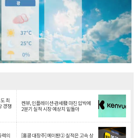
Mute
인도 최
켄뷰, 인플레이션·관세發 마진 압박에
장 경쟁
2분기 실적 시장 예상치 밑돌아
 동력의
[홍콩 대장주] 메이퇀② 실적은 고속 상