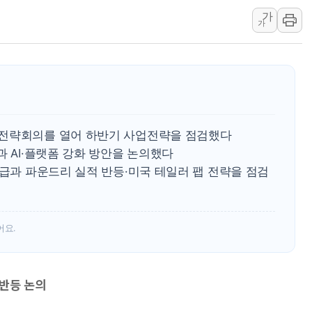
[속보] 민주, 대구 경선 결과 
가
가
[속보] 민주, 강원 경선 결과 
정재헌 CEO, SKT 장기고
최태원, 노소영에 9440억
하나금융, 명동 소상공인에 
인천시 광복절 현수막 '태
병무청, 보충역 전면 손질…
벌전략회의를 열어 하반기 사업전략을 점검했다
과 AI·플랫폼 강화 방안을 논의했다
홈플러스發 대형마트 판매,
공급과 파운드리 실적 반등·미국 테일러 팹 전략을 점검
윤준병·이해민 의원, '정부
'호우·산사태 주의보' 울진 
어요.
 반등 논의