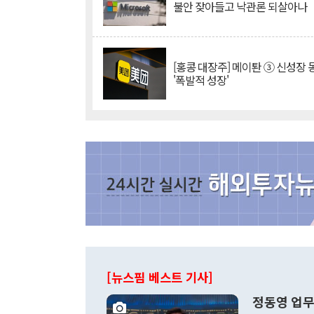
불안 잦아들고 낙관론 되살아나
[홍콩 대장주] 메이퇀 ③ 신성장
'폭발적 성장'
[뉴스핌 베스트 기사]
정동영 업무