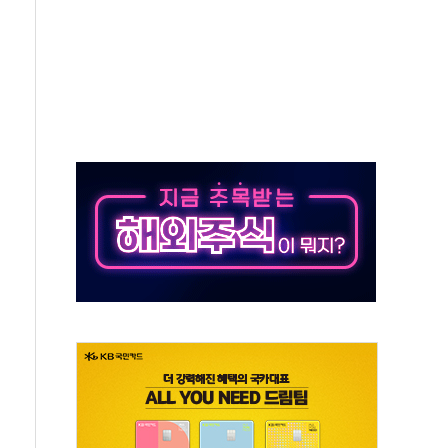
발표...정청래 47.82% 김민석 46.35% 송영길 5.83%
발표...김민석 50.30% 정청래 41.94% 송영길 7.76%
객 400명 맞이…"마음 잇는 시간 되길"
 지급 확정되나…재상고 앞두고 막판 셈법
'행복상자' 전달
극기 거꾸로' 논란…이틀만에 철거
 예술·체육요원 최대 33% 감축
 역대 최대폭 감소한 9.4%↓…유통업계 양극화 심화
 특사'로 콜롬비아 대통령 취임식 참석
시간당 30mm 강한 비...호우 피해 없어