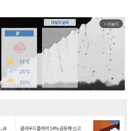
더보기
arrow_forward_ios
Mute
.AI
클라우드플레어 14% 급등해 신고