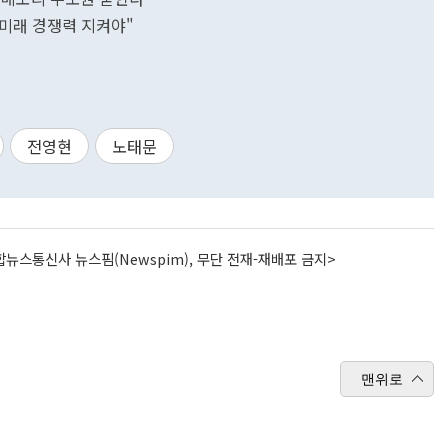
"미래 경쟁력 지켜야"
전영현
노태문
뉴스통신사 뉴스핌(Newspim), 무단 전재-재배포 금지>
맨위로