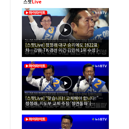
스팟
Live
[스팟Live] 정청래 대구 승리에도 1622표
차…강원·TK 경선 이긴 김민석 1위 수성 |
26.08.09 더불어민주당 당대표·최고위원 후
보 대구·경북 합동연설회
[스팟Live] “맞습니다! 교체해야 합니다!”…
정청래, 지도부 교체 주장 ‘정면돌파’ |
26.08.09 더불어민주당 당대표·최고위원 후
보 대구·경북 합동연설회