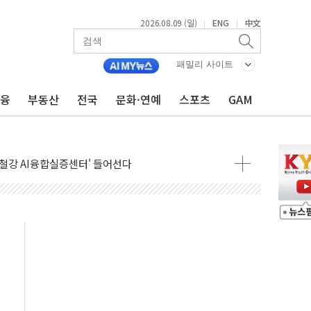
2026.08.09 (일)
ENG
中文
|
|
패밀리 사이트
금융
부동산
전국
문화·연예
스포츠
GAM
.'두천~하당'·'올미골교' 차량 통행 선제 제한
부 작업 중 근로자 1명 숨져
철강 AI융합실증센터' 들어선다
대 숨진 채 발견...경찰, 조사 중
.48%p 차 선두 유지...金 46.01% vs 鄭 44.53%
기 당선...합산득표율 68.63%
해 10대 구속…범행 후 반려견도 죽여
 정청래에 승리…金 48.54% vs 鄭 44.40%
경선 결과...김민석 48.54% 정청래 44.40%
발표...김민석 47.37% 정청래 45.71% 송영길 6.92%