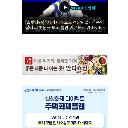
[스팟Live] “자기 이름으로 정당명을…” 송영
길이 피켓 문구 보고 놀란 이유는? | 26.08.09
더불어민주당 당대표·최고위원 후보 대구·경
북 합동연설회