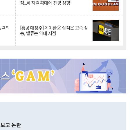
점...AI 지출 확대에 전망 상향
 동력의
[홍콩 대장주] 메이퇀② 실적은 고속 상
승, 밸류는 역대 저점
보고 논란