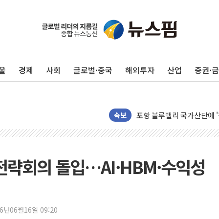
울
경제
사회
글로벌·중국
해외투자
산업
증권·
125mm 폭우 쏟아진 울진..
평택 진위면 공장서 탱크 내
포항 블루밸리 국가산단에 '
속보
상주 낙동강 선착장 하류서 50
[종합] 김민석, 정청래에 누적 1
민주당 경북도당위원장에 오중
전략회의 돌입…AI·HBM·수익성
인천서 말다툼 중 어머니 살
김민석, 강원·대구·경북 경선서
[속보] 민주, 강원·대구·경북 
26년06월16일 09:20
[속보] 민주, 경북 경선 결과 