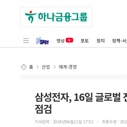
영상
포토
정치
정책·서
홈
산업
재계·경영
삼성전자, 16일 글로벌 
점검
기사입력 :
2026년06월11일 17:51
최종수정 :
20