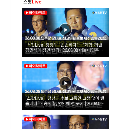
스팟
Live
[스팟Live] 정청래 “뻔뻔하다”…‘화합’ 꺼낸
김민석에 정면 반격 | 26.08.08 더불어민주당
당대표·최고위원 후보 제주 합동연설회
[스팟Live] “정청래 후보 그동안 고생 많이 했
습니다”…송영길, 연임에 선 긋기 | 26.08.08
더불어민주당 당대표·최고위원 후보 제주 합
동연설회