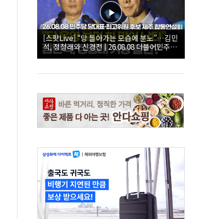
[스팟Live] “당 돌아가는 모습에 분노”…김민
석, 정청래와 신경전 | 26.08.08 더불어민주당
당대표·최고위원 후보 제주 합동연설회