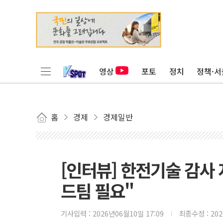
영상
포토
정치
정책·서
홈
경제
경제일반
[인터뷰] 한전기술 감사
드팀 필요"
기사입력 :
2026년06월10일 17:09
최종수정 :
20