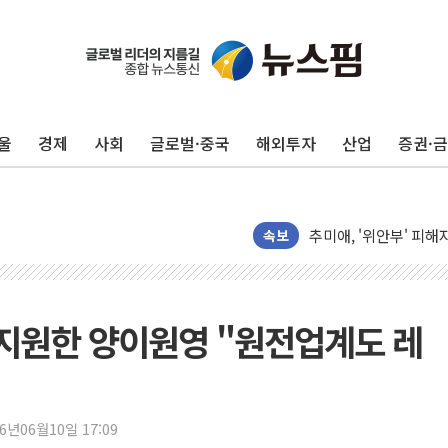
강릉·동해·삼척 시간당
폐기물 수거하다 참변
서울 중랑구 주택가서 
울
경제
사회
글로벌·중국
해외투자
산업
증권·
李대통령 "결혼 때문에 
여수 오동도 인근 해상
추미애, '위안부' 피해
인천 선재도 갯벌서 해루
속보
인천서 말다툼 중 어머니
'화합' 꺼낸 김민석에
李대통령, ISA 개편 
 지원한 양이원영 "원전업계도 레
동해중부 전 해상 풍랑
연일 폭염에 온열질환 
中 전방위 아파트 부양
26년06월10일 17:09
인제 용대리 계곡서 수