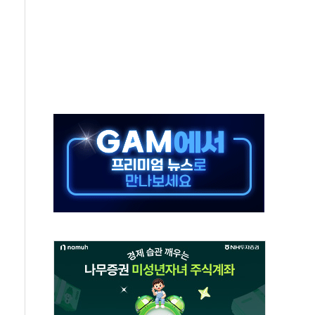
별똥별 멍' 운영…페르세우스 유성우 관측
시간당 50mm 이상 폭우…호우경보 발효
0대 숨져…온열질환 여부 조사
능시험 오전 집중 편성…체감온도 38도 넘으면 중단
누르기 방지법' 전면 재검토 지시
시간당 20~30mm 강한 비...가뭄 해소될 듯