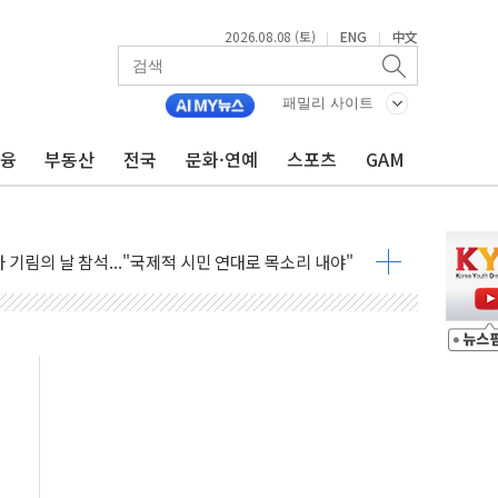
2026.08.08 (토)
ENG
中文
|
|
 최대 50㎜ 폭우…강원 동해안 강한 비 어어져
…60대 환경미화원 수거차에 치여 사망
패밀리 사이트
흉기 난동…60대 남성 2명 숨져
금융
부동산
전국
문화·연예
스포츠
GAM
손해 보는 일 없게"…'결혼 페널티' 22개 과제 손본다
서 모터보트 전복…1명 사망·1명 실종
자 기림의 날 참석..."국제적 시민 연대로 목소리 내야"
질 중 실종 60대 나흘만에 숨진 채 발견
 흉기 살해 10대 아들 체포
 '뻔뻔' 받아친 정청래…제주 연설서 신경전 고조
재검토 지시…與 "적극 환영"·野 "졸속 국정"
주의보…10일까지 최대 3.5m 높은 물결
사망 23명…정부, 비상대응기구 가동
, 수도 베이징도 부동산 규제 철폐
위 상승으로 피서객 7명 고립…전원 구조