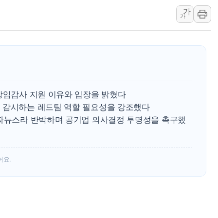
가
동해시, 11~14일 '
가
강원 중·남부 동해안 
청양 밭에서 일하던 9
폭염에 車 운전면허 기
李대통령, 'ISA·주가
'호우 특보' 경북 울진 
 상임감사 지원 이유와 입장을 밝혔다
 감시하는 레드팀 역할 필요성을 강조했다
가짜뉴스라 반박하며 공기업 의사결정 투명성을 촉구했
어요.